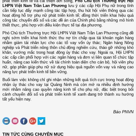
phát triển kinh tế và cải thiện đời sống,
Phó Chủ tịch Thường trực Hội
LHPN Việt Nam Trần Lan Phương
lưu ý các cấp Hội Phụ nữ trong tỉnh
cần tiếp tục đẩy mạnh công tác tập hợp, thu hút hội viên thông qua các
hoạt động hỗ trợ phụ nữ phát triển kinh tế; đồng thời triển khai hiệu quả
công tác chuyển đổi số và các đề án của Chính phủ bằng những mô hình
thiết thực, phù hợp với điều kiện thực tế tại địa phương.
Phó Chủ tịch Thường trực Hội LHPN Việt Nam Trần Lan Phương cũng đề
nghị sớm triển khai hình thức thu nợ tín chấp qua tài khoản ngân hàng
nhằm giảm tải nhân lực cho các tổ vay vốn ủy thác; Ngân hàng Nông
nghiệp và Phát triển nông thôn chủ động nghiên cứu, tháo gỡ những khó
khăn, vướng mắc trong hoạt động ủy thác cho vay. Ngoài ra, Hội LHPN
các cấp cần phối hợp với các ngân hàng và đơn vị liên quan tổ chức tập
huấn, nâng cao kiến thức về tài chính toàn diện cho cán bộ, hội viên phụ
nữ, góp phần giúp phụ nữ sử dụng hiệu quả nguồn vốn vay và nâng cao
năng lực phát triển kinh tế bền vững.
Buổi làm việc không chỉ ghi nhận những kết quả tích cực trong hoạt động
nhận ủy thác cho vay tại Quảng Ninh mà còn mở ra nhiều định hướng
mới nhằm nâng cao quyền năng kinh tế cho phụ nữ, đặc biệt trong bối
cảnh chuyển đổi số và phát triển kinh tế xanh đang trở thành xu hướng
tất yếu hiện nay.
Báo PNVN
TIN TỨC CÙNG CHUYÊN MỤC