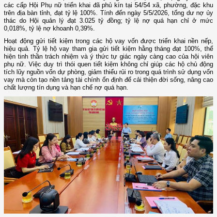
các cấp Hội Phụ nữ triển khai đã phủ kín tại 54/54 xã, phường, đặc khu
trên địa bàn tỉnh, đạt tỷ lệ 100%. Tính đến ngày 5/5/2026, tổng dư nợ ủy
thác do Hội quản lý đạt 3.025 tỷ đồng; tỷ lệ nợ quá hạn chỉ ở mức
0,018%, tỷ lệ nợ khoanh 0,39%.
Hoạt động gửi tiết kiệm trong các hộ vay vốn được triển khai nền nếp,
hiệu quả. Tỷ lệ hộ vay tham gia gửi tiết kiệm hằng tháng đạt 100%, thể
hiện tinh thần trách nhiệm và ý thức tự giác ngày càng cao của hội viên
phụ nữ. Việc duy trì thói quen tiết kiệm không chỉ giúp các hộ chủ động
tích lũy nguồn vốn dự phòng, giảm thiểu rủi ro trong quá trình sử dụng vốn
vay mà còn tạo nền tảng tài chính ổn định để cải thiện đời sống, nâng cao
chất lượng tín dụng và hạn chế nợ quá hạn.