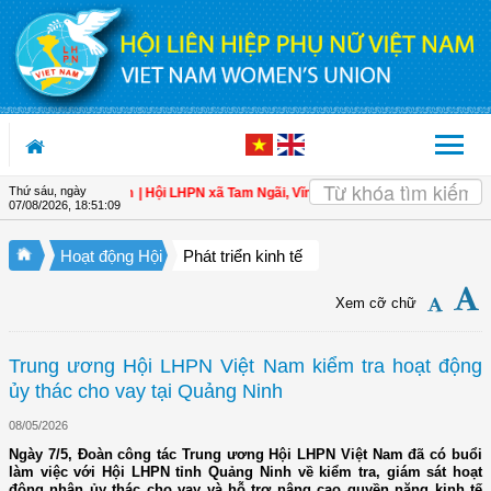
Truy cập nội dung luôn
Thứ sáu, ngày
àn cho hội viên
| Hội LHPN xã Tam Ngãi, Vĩnh Long sơ kết công tác Hội và pho
07/08/2026
,
18:51:10
Hoạt động Hội
Phát triển kinh tế
Xem cỡ chữ
Trung ương Hội LHPN Việt Nam kiểm tra hoạt động
ủy thác cho vay tại Quảng Ninh
08/05/2026
Ngày 7/5, Đoàn công tác Trung ương Hội LHPN Việt Nam đã có buổi
làm việc với Hội LHPN tỉnh Quảng Ninh về kiểm tra, giám sát hoạt
động nhận ủy thác cho vay và hỗ trợ nâng cao quyền năng kinh tế