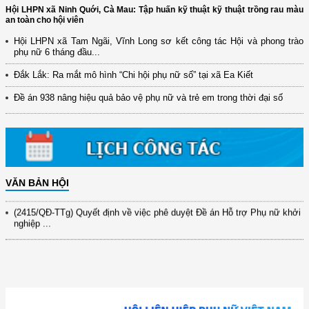
Hội LHPN xã Ninh Quới, Cà Mau: Tập huấn kỹ thuật kỹ thuật trồng rau màu
an toàn cho hội viên
Hội LHPN xã Tam Ngãi, Vĩnh Long sơ kết công tác Hội và phong trào
phụ nữ 6 tháng đầu...
(12/TB-HĐKH) V/v đăng ký, đề xuất nhiệm vụ Khoa học, công nghệ và
Đắk Lắk: Ra mắt mô hình “Chi hội phụ nữ số” tại xã Ea Kiết
đổi mới ...
Đề án 938 nâng hiệu quả bảo vệ phụ nữ và trẻ em trong thời đại số
(898/KH/ĐCT) Kế hoạch thực hiện Quyết định số 2415/QĐ-TTg ngày
31/10/2025 ...
(417/QĐ-BNNMT) Quyết định phê duyệt Chương trình mục tiêu quốc gia
xây dựng ...
(891/KH-ĐCT) Kế hoạch thực hiện Nghị quyết số 72-NQ/TW ngày
9/9/2025 của Bộ ...
VĂN BẢN HỘI
(2415/QĐ-TTg) Quyết định về việc phê duyệt Đề án Hỗ trợ Phụ nữ khởi
nghiệp ...