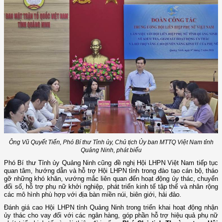
Ông Vũ Quyết Tiến, Phó Bí thư Tỉnh ủy, Chủ tịch Ủy ban MTTQ Việt Nam tỉnh
Quảng Ninh, phát biểu
Phó Bí thư Tỉnh ủy Quảng Ninh cũng đề nghị Hội LHPN Việt Nam tiếp tục
quan tâm, hướng dẫn và hỗ trợ Hội LHPN tỉnh trong đào tạo cán bộ, tháo
gỡ những khó khăn, vướng mắc liên quan đến hoạt động ủy thác, chuyển
đổi số, hỗ trợ phụ nữ khởi nghiệp, phát triển kinh tế tập thể và nhân rộng
các mô hình phù hợp với địa bàn miền núi, biên giới, hải đảo.
Đánh giá cao Hội LHPN tỉnh Quảng Ninh trong triển khai hoạt động nhận
ủy thác cho vay đối với các ngân hàng, góp phần hỗ trợ hiệu quả phụ nữ