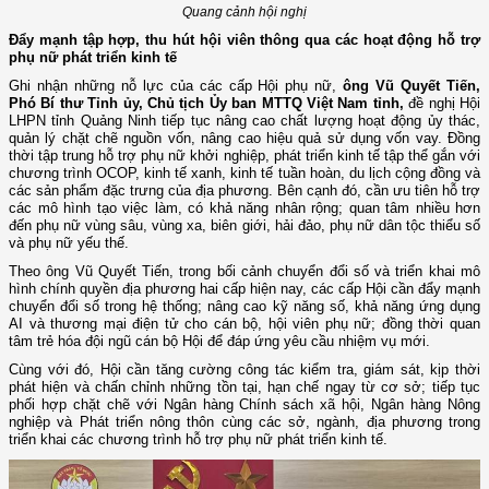
Quang cảnh hội nghị
Đẩy mạnh tập hợp, thu hút hội viên thông qua các hoạt động hỗ trợ
phụ nữ phát triển kinh tế
Ghi nhận những nỗ lực của các cấp Hội phụ nữ,
ông Vũ Quyết Tiến,
Phó Bí thư Tỉnh ủy, Chủ tịch Ủy ban MTTQ Việt Nam tỉnh,
đề nghị Hội
LHPN tỉnh Quảng Ninh tiếp tục nâng cao chất lượng hoạt động ủy thác,
quản lý chặt chẽ nguồn vốn, nâng cao hiệu quả sử dụng vốn vay. Đồng
thời tập trung hỗ trợ phụ nữ khởi nghiệp, phát triển kinh tế tập thể gắn với
chương trình OCOP, kinh tế xanh, kinh tế tuần hoàn, du lịch cộng đồng và
các sản phẩm đặc trưng của địa phương. Bên cạnh đó, cần ưu tiên hỗ trợ
các mô hình tạo việc làm, có khả năng nhân rộng; quan tâm nhiều hơn
đến phụ nữ vùng sâu, vùng xa, biên giới, hải đảo, phụ nữ dân tộc thiểu số
và phụ nữ yếu thế.
Theo ông Vũ Quyết Tiến, trong bối cảnh chuyển đổi số và triển khai mô
hình chính quyền địa phương hai cấp hiện nay, các cấp Hội cần đẩy mạnh
chuyển đổi số trong hệ thống; nâng cao kỹ năng số, khả năng ứng dụng
AI và thương mại điện tử cho cán bộ, hội viên phụ nữ; đồng thời quan
tâm trẻ hóa đội ngũ cán bộ Hội để đáp ứng yêu cầu nhiệm vụ mới.
Cùng với đó, Hội cần tăng cường công tác kiểm tra, giám sát, kịp thời
phát hiện và chấn chỉnh những tồn tại, hạn chế ngay từ cơ sở; tiếp tục
phối hợp chặt chẽ với Ngân hàng Chính sách xã hội, Ngân hàng Nông
nghiệp và Phát triển nông thôn cùng các sở, ngành, địa phương trong
triển khai các chương trình hỗ trợ phụ nữ phát triển kinh tế.