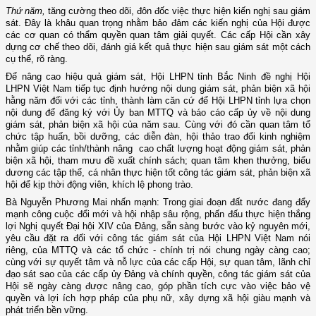
Thứ năm,
tăng cường theo dõi, đôn đốc việc thực hiện kiến nghị sau giám
sát. Đây là khâu quan trọng nhằm bảo đảm các kiến nghị của Hội được
các cơ quan có thẩm quyền quan tâm giải quyết. Các cấp Hội cần xây
dựng cơ chế theo dõi, đánh giá kết quả thực hiện sau giám sát một cách
cụ thể, rõ ràng.
Để nâng cao hiệu quả giám sát, Hội LHPN tỉnh Bắc Ninh đề nghị Hội
LHPN Việt Nam tiếp tục định hướng nội dung giám sát, phản biện xã hội
hằng năm đối với các tỉnh, thành làm căn cứ để Hội LHPN tỉnh lựa chọn
nội dung để đăng ký với Ủy ban MTTQ và báo cáo cấp ủy về nội dung
giám sát, phản biện xã hội của năm sau. Cùng với đó cần quan tâm tổ
chức tập huấn, bồi dưỡng, các diễn đàn, hội thảo trao đổi kinh nghiệm
nhằm giúp các tỉnh/thành nâng cao chất lượng hoạt động giám sát, phản
biện xã hội, tham mưu đề xuất chính sách; quan tâm khen thưởng, biểu
dương các tập thể, cá nhân thực hiện tốt công tác giám sát, phản biện xã
hội để kịp thời động viên, khích lệ phong trào.
Bà Nguyễn Phương Mai nhấn mạnh: Trong giai đoạn đất nước đang đẩy
mạnh công cuộc đổi mới và hội nhập sâu rộng, phấn đấu thực hiện thắng
lợi Nghị quyết Đại hội XIV của Đảng, sẵn sàng bước vào kỷ nguyên mới,
yêu cầu đặt ra đối với công tác giám sát của Hội LHPN Việt Nam nói
riêng, của MTTQ và các tổ chức - chính trị nói chung ngày càng cao;
cùng với sự quyết tâm và nỗ lực của các cấp Hội, sự quan tâm, lãnh chỉ
đạo sát sao của các cấp ủy Đảng và chính quyền, công tác giám sát của
Hội sẽ ngày càng được nâng cao, góp phần tích cực vào việc bảo vệ
quyền và lợi ích hợp pháp của phụ nữ, xây dựng xã hội giàu mạnh và
phát triển bền vững.