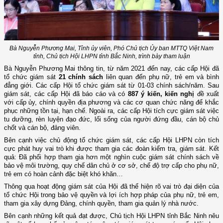
Bà Nguyễn Phương Mai, Tỉnh ủy viên, Phó Chủ tịch Ủy ban MTTQ Việt Nam
tỉnh, Chủ tịch Hội LHPN tỉnh Bắc Ninh, trình bày tham luận
Bà Nguyễn Phương Mai thông tin, từ năm 2021 đến nay, các cấp Hội đã
tổ chức giám sát
21 chính sách
liên quan đến phụ nữ, trẻ em và bình
đẳng giới. Các cấp Hội tổ chức giám sát từ 01-03 chính sách/năm. Sau
giám sát, các cấp Hội đã báo cáo và có
887 ý kiến, kiến nghị
đề xuất
với cấp ủy, chính quyền địa phương và các cơ quan chức năng để khắc
phục những tồn tại, hạn chế. Ngoài ra, các cấp Hội tích cực giám sát việc
tu dưỡng, rèn luyện đạo đức, lối sống của người đứng đầu, cán bộ chủ
chốt và cán bộ, đảng viên.
Bên cạnh việc chủ động tổ chức giám sát, các cấp Hội LHPN còn tích
cực phát huy vai trò khi được tham gia các đoàn kiểm tra, giám sát. Kết
quả: Đã phối hợp tham gia hơn một nghìn cuộc giám sát chính sách về
bảo vệ môi trường, quy chế dân chủ ở cơ sở, chế độ trợ cấp cho phụ nữ,
trẻ em có hoàn cảnh đặc biệt khó khăn…
Thông qua hoạt động giám sát của Hội đã thể hiện rõ vai trò đại diện của
tổ chức Hội trong bảo vệ quyền và lợi ích hợp pháp của phụ nữ, trẻ em,
tham gia xây dựng Đảng, chính quyền, tham gia quản lý nhà nước.
Bên cạnh những kết quả đạt được, Chủ tịch Hội LHPN tỉnh Bắc Ninh nêu