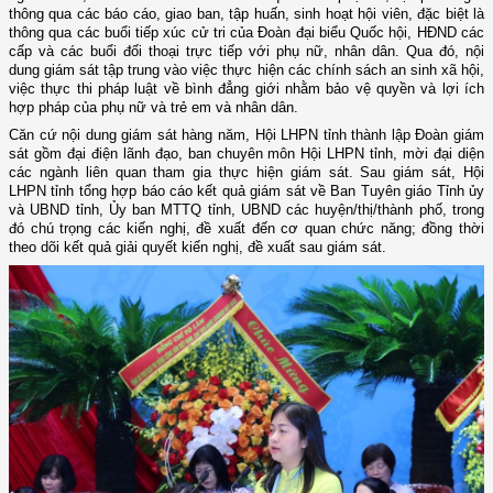
thông qua các báo cáo, giao ban, tập huấn, sinh hoạt hội viên, đặc biệt là
thông qua các buổi tiếp xúc cử tri của Đoàn đại biểu Quốc hội, HĐND các
cấp và các buổi đối thoại trực tiếp với phụ nữ, nhân dân. Qua đó, nội
dung giám sát tập trung vào việc thực hiện các chính sách an sinh xã hội,
việc thực thi pháp luật về bình đẳng giới nhằm bảo vệ quyền và lợi ích
hợp pháp của phụ nữ và trẻ em và nhân dân.
Căn cứ nội dung giám sát hàng năm, Hội LHPN tỉnh thành lập Đoàn giám
sát gồm đại điện lãnh đạo, ban chuyên môn Hội LHPN tỉnh, mời đại diện
các ngành liên quan tham gia thực hiện giám sát. Sau giám sát, Hội
LHPN tỉnh tổng hợp báo cáo kết quả giám sát về Ban Tuyên giáo Tỉnh ủy
và UBND tỉnh, Ủy ban MTTQ tỉnh, UBND các huyện/thị/thành phố, trong
đó chú trọng các kiến nghị, đề xuất đến cơ quan chức năng; đồng thời
theo dõi kết quả giải quyết kiến nghị, đề xuất sau giám sát.