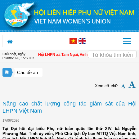
Truy cập nội dung luôn
Chủ nhật, ngày
cho hội viên
| Hội LHPN xã Tam Ngãi, Vĩnh Long sơ kết công tác Hội và phong 
09/08/2026
,
15:59:04
Các đề án
Xem cỡ chữ
Nâng cao chất lượng công tác giám sát của Hội
LHPN Việt Nam
17/06/2026
Tại Đại hội đại biểu Phụ nữ toàn quốc lần thứ XIV, bà Nguyễn
Phương Mai, Tỉnh ủy viên, Phó Chủ tịch Ủy ban MTTQ Việt Nam tỉnh,
Chủ tịch Hội LHPN tỉnh Bắc Ninh, đã trình bày tham luận về nâng cao