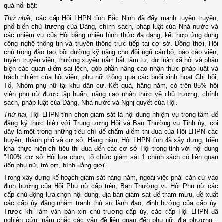
quả nổi bật:
Thứ nhất,
các cấp Hội LHPN tỉnh Bắc Ninh đã đẩy mạnh tuyên truyền,
phổ biến chủ trương của Đảng, chính sách, pháp luật của Nhà nước và
các nhiệm vụ của Hội bằng nhiều hình thức đa dạng, kết hợp ứng dụng
công nghệ thông tin và truyền thông trực tiếp tại cơ sở. Đồng thời, Hội
chú trọng đào tạo, bồi dưỡng kỹ năng cho đội ngũ cán bộ, báo cáo viên,
tuyên truyền viên; thường xuyên nắm bắt tâm tư, dư luận xã hội và phản
biện các quan điểm sai lệch, góp phần nâng cao nhận thức pháp luật và
trách nhiệm của hội viên, phụ nữ thông qua các buổi sinh hoạt Chi hội,
Tổ, Nhóm phụ nữ tại khu dân cư. Kết quả, hằng năm, có trên 85% hội
viên phụ nữ được tập huấn, nâng cao nhận thức về chủ trương, chính
sách, pháp luật của Đảng, Nhà nước và Nghị quyết của Hội.
Thứ hai,
Hội LHPN tỉnh chọn giám sát là nội dung nhiệm vụ trọng tâm để
đăng ký thực hiện với Trung ương Hội và Ban Thường vụ Tỉnh ủy; coi
đây là một trong những tiêu chí để chấm điểm thi đua của Hội LHPN các
huyện, thành phố và cơ sở. Hàng năm, Hội LHPN tỉnh đã xây dựng, triển
khai thực hiện chỉ tiêu thi đua đến các cơ sở Hội trong tỉnh với nội dung
"100% cơ sở Hội lựa chọn, tổ chức giám sát 1 chính sách có liên quan
đến phụ nữ, trẻ em, bình đẳng giới".
Trong xây dựng kế hoạch giám sát hàng năm, ngoài việc phải căn cứ vào
định hướng của Hội Phụ nữ cấp trên; Ban Thường vụ Hội Phụ nữ các
cấp chủ động lựa chọn nội dung, địa bàn giám sát để tham mưu, đề xuất
các cấp ủy đảng nhằm tranh thủ sự lãnh đạo, định hướng của cấp ủy.
Trước khi làm văn bản xin chủ trương cấp ủy, các cấp Hội LHPN đã
nghiên cứu, nắm chắc các vấn đề liên quan đến phụ nữ, địa phương...