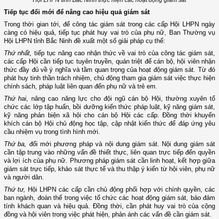
Tiếp tục đổi mới để nâng cao hiệu quả giám sát
Trong thời gian tới, để công tác giám sát trong các cấp Hội LHPN ngày
càng có hiệu quả, tiếp tục phát huy vai trò của phụ nữ, Ban Thường vụ
Hội LHPN tỉnh Bắc Ninh đề xuất một số giải pháp cụ thể:
Thứ nhất,
tiếp tục nâng cao nhận thức về vai trò của công tác giám sát,
các cấp Hội cần tiếp tục tuyên truyền, quán triệt để cán bộ, hội viên nhận
thức đầy đủ về ý nghĩa và tầm quan trọng của hoạt động giám sát. Từ đó
phát huy tinh thần trách nhiệm, chủ động tham gia giám sát việc thực hiện
chính sách, pháp luật liên quan đến phụ nữ và trẻ em.
Thứ hai,
nâng cao năng lực cho đội ngũ cán bộ Hội, thường xuyên tổ
chức các lớp tập huấn, bồi dưỡng kiến thức pháp luật, kỹ năng giám sát,
kỹ năng phản biện xã hội cho cán bộ Hội các cấp. Đồng thời khuyến
khích cán bộ Hội chủ động học tập, cập nhật kiến thức để đáp ứng yêu
cầu nhiệm vụ trong tình hình mới.
Thứ ba,
đổi mới phương pháp và nội dung giám sát. Nội dung giám sát
cần tập trung vào những vấn đề thiết thực, liên quan trực tiếp đến quyền
và lợi ích của phụ nữ. Phương pháp giám sát cần linh hoạt, kết hợp giữa
giám sát trực tiếp, khảo sát thực tế và thu thập ý kiến từ hội viên, phụ nữ
và người dân.
Thứ tư,
Hội LHPN các cấp cần chủ động phối hợp với chính quyền, các
ban ngành, đoàn thể trong việc tổ chức các hoạt động giám sát, bảo đảm
tính khách quan và hiệu quả. Đồng thời, cần phát huy vai trò của cộng
đồng và hội viên trong việc phát hiện, phản ánh các vấn đề cần giám sát.