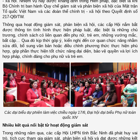
- xã hội. Nhiệm vụ này được khẳng định trong Hiến pháp, đặc biệt là khi
Bộ Chính trị ban hành Quy chế giám sát và phản biện xã hội của Mặt trận
Tổ quốc Việt Nam và các đoàn thể chính trị - xã hội theo Quyết định số
217-QĐ/TW.
Thông qua hoạt động giám sát, phản biện xã hội, các cấp Hội nắm bắt
được thông tin tình hình thực hiện pháp luật, đặc biệt là những chủ
trương, chính sách có liên quan đến phụ nữ, trẻ em, những vướng mắc,
bất cập… Qua đó kịp thời góp ý, kiến nghị đến cơ quan chức năng nhằm
sửa đổi, bổ sung văn bản hoặc điều chỉnh phương thức thực hiện phù
hợp, góp phần thực hiện tốt chức năng đại diện, bảo vệ quyền và lợi ích
hợp pháp, chính đáng cho phụ nữ và trẻ em.
Các đại biểu dự phiên làm việc chiều ngày 17/6, Đại hội đại biểu Phụ nữ toàn
quốc XIV
Nhiều kết quả nổi bật từ hoạt động giám sát
Trong những năm qua, các cấp Hội LHPN tỉnh Bắc Ninh đã phát huy vai
trò, tích cực tham gia giám sát, phản biện xã hội và đạt được những kết