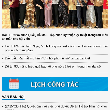
Hội LHPN xã Ninh Quới, Cà Mau: Tập huấn kỹ thuật kỹ thuật trồng rau màu
an toàn cho hội viên
Hội LHPN xã Tam Ngãi, Vĩnh Long sơ kết công tác Hội và phong trào
phụ nữ 6 tháng đầu...
(12/TB-HĐKH) V/v đăng ký, đề xuất nhiệm vụ Khoa học, công nghệ và
đổi mới ...
Đắk Lắk: Ra mắt mô hình “Chi hội phụ nữ số” tại xã Ea Kiết
(898/KH/ĐCT) Kế hoạch thực hiện Quyết định số 2415/QĐ-TTg ngày
Đề án 938 nâng hiệu quả bảo vệ phụ nữ và trẻ em trong thời đại số
31/10/2025 ...
(417/QĐ-BNNMT) Quyết định phê duyệt Chương trình mục tiêu quốc gia
xây dựng ...
(891/KH-ĐCT) Kế hoạch thực hiện Nghị quyết số 72-NQ/TW ngày
9/9/2025 của Bộ ...
VĂN BẢN HỘI
(2415/QĐ-TTg) Quyết định về việc phê duyệt Đề án Hỗ trợ Phụ nữ khởi
nghiệp ...