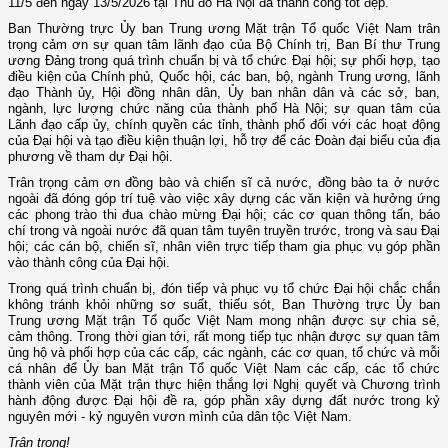
11/5 đến ngày 13/5/2026 tại Thủ đô Hà Nội đã thành công tốt đẹp.
Ban Thường trực Ủy ban Trung ương Mặt trận Tổ quốc Việt Nam trân
trọng cảm ơn sự quan tâm lãnh đạo của Bộ Chính trị, Ban Bí thư Trung
ương Đảng trong quá trình chuẩn bị và tổ chức Đại hội; sự phối hợp, tạo
điều kiện của Chính phủ, Quốc hội, các ban, bộ, ngành Trung ương, lãnh
đạo Thành ủy, Hội đồng nhân dân, Ủy ban nhân dân và các sở, ban,
ngành, lực lượng chức năng của thành phố Hà Nội; sự quan tâm của
Lãnh đạo cấp ủy, chính quyền các tỉnh, thành phố đối với các hoạt động
của Đại hội và tạo điều kiện thuận lợi, hỗ trợ để các Đoàn đại biểu của địa
phương về tham dự Đại hội.
Trân trọng cảm ơn đồng bào và chiến sĩ cả nước, đồng bào ta ở nước
ngoài đã đóng góp trí tuệ vào việc xây dựng các văn kiện và hưởng ứng
các phong trào thi đua chào mừng Đại hội; các cơ quan thông tấn, báo
chí trong và ngoài nước đã quan tâm tuyên truyền trước, trong và sau Đại
hội; các cán bộ, chiến sĩ, nhân viên trực tiếp tham gia phục vụ góp phần
vào thành công của Đại hội.
Trong quá trình chuẩn bị, đón tiếp và phục vụ tổ chức Đại hội chắc chắn
không tránh khỏi những sơ suất, thiếu sót, Ban Thường trực Ủy ban
Trung ương Mặt trận Tổ quốc Việt Nam mong nhận được sự chia sẻ,
cảm thông. Trong thời gian tới, rất mong tiếp tục nhận được sự quan tâm
ủng hộ và phối hợp của các cấp, các ngành, các cơ quan, tổ chức và mỗi
cá nhân để Ủy ban Mặt trận Tổ quốc Việt Nam các cấp, các tổ chức
thành viên của Mặt trận thực hiện thắng lợi Nghị quyết và Chương trình
hành động được Đại hội đề ra, góp phần xây dựng đất nước trong kỷ
nguyên mới - kỷ nguyên vươn mình của dân tộc Việt Nam.
Trân trọng!