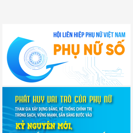
(12/TB-HĐKH) V/v đăng ký, đề xuất nhiệm vụ Khoa học, công nghệ và
đổi mới ...
(898/KH/ĐCT) Kế hoạch thực hiện Quyết định số 2415/QĐ-TTg ngày
31/10/2025 ...
(417/QĐ-BNNMT) Quyết định phê duyệt Chương trình mục tiêu quốc gia
xây dựng ...
(891/KH-ĐCT) Kế hoạch thực hiện Nghị quyết số 72-NQ/TW ngày
9/9/2025 của Bộ ...
(2415/QĐ-TTg) Quyết định về việc phê duyệt Đề án Hỗ trợ Phụ nữ khởi
nghiệp ...