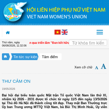
Truy cập nội dung luôn
Thứ năm, ngày
ệt Nam - Thái Lan qua triển lãm "Đan kết hữu nghị"
| 4 định hướng về công tác 
06/08/2026
,
11:32:07
Tin tức sự kiện
Tâm điểm
Xem cỡ chữ
THƯ CẢM ƠN
19/05/2026
Đại hội đại biểu toàn quốc Mặt trận Tổ quốc Việt Nam lần thứ XI,
nhiệm kỳ 2026 - 2031 được tổ chức từ ngày 11/5 đến ngày 13/5/2026
tại Thủ đô Hà Nội đã thành công tốt đẹp. Thay mặt Ban Thường trực
Ủy ban Trung ương MTTQ Việt Nam, bà Bùi Thị Minh Hoài, Ủy viên