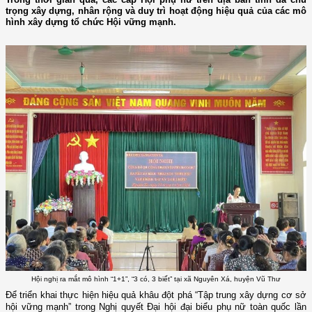
trọng xây dựng, nhân rộng và duy trì hoạt động hiệu quả của các mô
hình xây dựng tổ chức Hội vững mạnh.
Hội nghị ra mắt mô hình “1+1”, “3 có, 3 biết” tại xã Nguyên Xá, huyện Vũ Thư
Để triển khai thực hiện hiệu quả khâu đột phá “Tập trung xây dựng cơ sở
hội vững mạnh” trong Nghị quyết Đại hội đại biểu phụ nữ toàn quốc lần