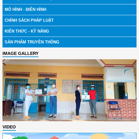
MÔ HÌNH - ĐIỂN HÌNH
CHÍNH SÁCH PHÁP LUẬT
KIẾN THỨC - KỸ NĂNG
SẢN PHẨM TRUYỀN THÔNG
IMAGE GALLERY
VIDEO