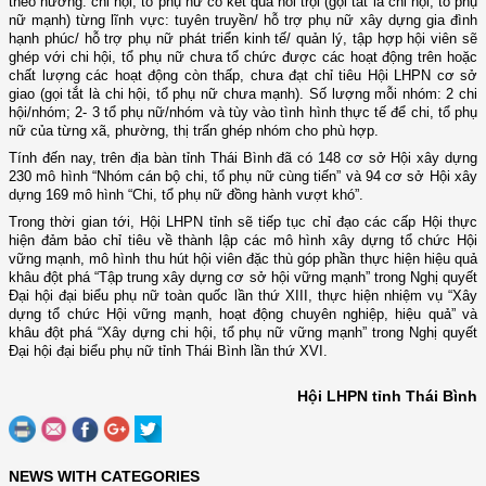
theo hướng: chi hội, tổ phụ nữ có kết quả nổi trội (gọi tắt là chi hội, tổ phụ
nữ mạnh) từng lĩnh vực: tuyên truyền/ hỗ trợ phụ nữ xây dựng gia đình
hạnh phúc/ hỗ trợ phụ nữ phát triển kinh tế/ quản lý, tập hợp hội viên sẽ
ghép với chi hội, tổ phụ nữ chưa tổ chức được các hoạt động trên hoặc
chất lượng các hoạt động còn thấp, chưa đạt chỉ tiêu Hội LHPN cơ sở
giao (gọi tắt là chi hội, tổ phụ nữ chưa mạnh). Số lượng mỗi nhóm: 2 chi
hội/nhóm; 2- 3 tổ phụ nữ/nhóm và tùy vào tình hình thực tế để chi, tổ phụ
nữ của từng xã, phường, thị trấn ghép nhóm cho phù hợp.
Tính đến nay, trên địa bàn tỉnh Thái Bình đã có 148 cơ sở Hội xây dựng
230 mô hình “Nhóm cán bộ chi, tổ phụ nữ cùng tiến” và 94 cơ sở Hội xây
dựng 169 mô hình “Chi, tổ phụ nữ đồng hành vượt khó”.
Trong thời gian tới, Hội LHPN tỉnh sẽ tiếp tục chỉ đạo các cấp Hội thực
hiện đảm bảo chỉ tiêu về thành lập các mô hình xây dựng tổ chức Hội
vững mạnh, mô hình thu hút hội viên đặc thù góp phần thực hiện hiệu quả
khâu đột phá “Tập trung xây dựng cơ sở hội vững mạnh” trong Nghị quyết
Đại hội đại biểu phụ nữ toàn quốc lần thứ XIII, thực hiện nhiệm vụ “Xây
dựng tổ chức Hội vững mạnh, hoạt động chuyên nghiệp, hiệu quả” và
khâu đột phá “Xây dựng chi hội, tổ phụ nữ vững mạnh” trong Nghị quyết
Đại hội đại biểu phụ nữ tỉnh Thái Bình lần thứ XVI.
Hội LHPN tỉnh Thái Bình
NEWS WITH CATEGORIES