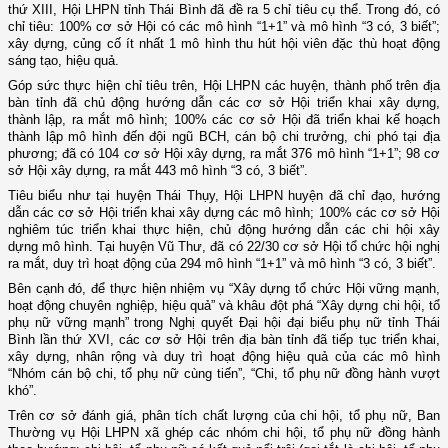
thứ XIII, Hội LHPN tỉnh Thái Bình đã đề ra 5 chỉ tiêu cụ thể. Trong đó, có
chỉ tiêu: 100% cơ sở Hội có các mô hình “1+1” và mô hình “3 có, 3 biết”;
xây dựng, củng cố ít nhất 1 mô hình thu hút hội viên đặc thù hoạt động
sáng tạo, hiệu quả.
Góp sức thực hiện chỉ tiêu trên, Hội LHPN các huyện, thành phố trên địa
bàn tỉnh đã chủ động hướng dẫn các cơ sở Hội triển khai xây dựng,
thành lập, ra mắt mô hình; 100% các cơ sở Hội đã triển khai kế hoạch
thành lập mô hình đến đội ngũ BCH, cán bộ chi trưởng, chi phó tại địa
phương; đã có 104 cơ sở Hội xây dựng, ra mắt 376 mô hình “1+1”; 98 cơ
sở Hội xây dựng, ra mắt 443 mô hình “3 có, 3 biết”.
Tiêu biểu như tại huyện Thái Thụy, Hội LHPN huyện đã chỉ đạo, hướng
dẫn các cơ sở Hội triển khai xây dựng các mô hình; 100% các cơ sở Hội
nghiêm túc triển khai thực hiện, chủ động hướng dẫn các chi hội xây
dựng mô hình. Tại huyện Vũ Thư, đã có 22/30 cơ sở Hội tổ chức hội nghị
ra mắt, duy trì hoạt động của 294 mô hình “1+1” và mô hình “3 có, 3 biết”.
Bên cạnh đó, để thực hiện nhiệm vụ “Xây dựng tổ chức Hội vững mạnh,
hoạt động chuyên nghiệp, hiệu quả” và khâu đột phá “Xây dựng chi hội, tổ
phụ nữ vững mạnh” trong Nghị quyết Đại hội đại biểu phụ nữ tỉnh Thái
Bình lần thứ XVI, các cơ sở Hội trên địa bàn tỉnh đã tiếp tục triển khai,
xây dựng, nhân rộng và duy trì hoạt động hiệu quả của các mô hình
“Nhóm cán bộ chi, tổ phụ nữ cùng tiến”, “Chi, tổ phụ nữ đồng hành vượt
khó”.
Trên cơ sở đánh giá, phân tích chất lượng của chi hội, tổ phụ nữ, Ban
Thường vụ Hội LHPN xã ghép các nhóm chi hội, tổ phụ nữ đồng hành