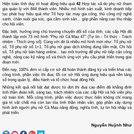
Hiện toàn tỉnh duy trì hoạt động hiệu quả
42
Hợp tác xã do phụ nữ tham
gia quản lý với 844 thành viên. Nhiều mô hình sản xuất, kinh doanh tiếp
tục phát huy hiệu quả như Tổ hợp tác may gia công, thủ công mỹ nghệ
xanh, chăn nuôi gia súc, gia cầm sinh sản... góp phần nâng cao thu nhập
cho hội viên.
Đặc biệt, hưởng ứng chủ trương chuyển đổi số của tỉnh, các cấp Hội đã
thành lập mới 73 mô hình “Phụ nữ Cà Mau 4T” (Tự tin - Tri thức - Trách
nhiệm - Thích ứng số). Cùng với đó là nhiều mô hình mới như: Tổ phụ nữ
số, Tổ phụ nữ số 1+1, Tổ phụ nữ giao dịch không dùng tiền mặt, Chi hội
số, Tổ phụ nữ bán hàng online... tạo môi trường để phụ nữ tiếp cận công
nghệ, nâng cao kỹ năng số và thích ứng với yêu cầu phát triển trong giai
đoạn mới.
Đến nay, 100% đơn vị cấp cơ sở đã hoàn thành đăng ký và triển khai các
công trình, phần việc thi đua; 65 cơ sở Hội ứng dụng hiệu quả nền tảng
số trong quản lý, điều hành và tổ chức hoạt động Hội.
Những kết quả nổi bật đạt được từ đợt thi đua cao điểm đã khẳng định
tinh thần đoàn kết, sáng tạo, trách nhiệm của các cấp Hội và hội viên phụ
nữ toàn tỉnh. Mỗi công trình, phần việc được thực hiện không chỉ mang
giá trị vật chất mà còn lan tỏa tinh thần nhân văn, góp phần xây dựng
hình ảnh người phụ nữ Cà Mau năng động, nghĩa tình, tự tin hội nhập và
phát triển.
Nguyễn Huỳnh Như