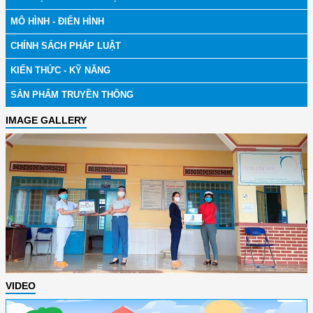
MÔ HÌNH - ĐIỂN HÌNH
CHÍNH SÁCH PHÁP LUẬT
KIẾN THỨC - KỸ NĂNG
SẢN PHẨM TRUYỀN THÔNG
IMAGE GALLERY
VIDEO