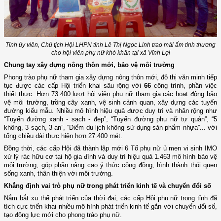
Tỉnh ủy viên, Chủ tịch Hội LHPN tỉnh
Lê Thị Ngọc Linh
trao mái ấm tình thương
cho hội viên phụ nữ khó khăn tại xã Vĩnh Lợi
Chung tay xây dựng nông thôn mới, bảo vệ môi trường
Phong trào phụ nữ tham gia xây dựng nông thôn mới, đô thị văn minh tiếp
tục được các cấp Hội triển khai sâu rộng với
66
công trình, phần việc
thiết thực. Hơn 73.400 lượt hội viên phụ nữ tham gia các hoạt động bảo
vệ môi trường, trồng cây xanh, vệ sinh cảnh quan, xây dựng các tuyến
đường kiểu mẫu. Nhiều mô hình hiệu quả được duy trì và nhân rộng như
“Tuyến đường xanh - sạch - đẹp”, “Tuyến đường phụ nữ tự quản”, “5
không, 3 sạch, 3 an”, “Điểm du lịch không sử dụng sản phẩm nhựa”... với
tổng chiều dài thực hiện hơn 27.400 mét.
Đồng thời, các cấp Hội đã thành lập mới 6 Tổ phụ nữ ủ men vi sinh IMO
xử lý rác hữu cơ tại hộ gia đình và duy trì hiệu quả 1.463 mô hình bảo vệ
môi trường, góp phần nâng cao ý thức cộng đồng, hình thành thói quen
sống xanh, thân thiện với môi trường.
Khẳng định vai trò phụ nữ trong phát triển kinh tế và chuyển đổi số
Nắm bắt xu thế phát triển của thời đại, các cấp Hội phụ nữ trong tỉnh đã
tích cực triển khai nhiều mô hình phát triển kinh tế gắn với chuyển đổi số,
tạo động lực mới cho phong trào phụ nữ.