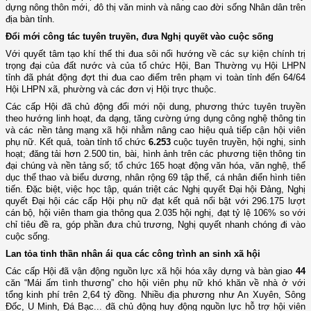
dựng nông thôn mới, đô thị văn minh và nâng cao đời sống Nhân dân trên
địa bàn tỉnh.
Đổi mới công tác tuyên truyền, đưa Nghị quyết vào cuộc sống
Với quyết tâm tạo khí thế thi đua sôi nổi hướng về các sự kiện chính trị
trọng đại của đất nước và của tổ chức Hội, Ban Thường vụ Hội LHPN
tỉnh đã phát động đợt thi đua cao điểm trên phạm vi toàn tỉnh đến 64/64
Hội LHPN xã, phường và các đơn vị Hội trực thuộc.
Các cấp Hội đã chủ động đổi mới nội dung, phương thức tuyên truyền
theo hướng linh hoạt, đa dạng, tăng cường ứng dụng công nghệ thông tin
và các nền tảng mạng xã hội nhằm nâng cao hiệu quả tiếp cận hội viên
phụ nữ. Kết quả, toàn tỉnh tổ chức
6.253
cuộc tuyên truyền, hội nghị, sinh
hoạt; đăng tải hơn 2.500 tin, bài, hình ảnh trên các phương tiện thông tin
đại chúng và nền tảng số; tổ chức 165 hoạt động văn hóa, văn nghệ, thể
dục thể thao và biểu dương, nhân rộng 69 tập thể, cá nhân điển hình tiên
tiến. Đặc biệt, việc học tập, quán triệt các Nghị quyết Đại hội Đảng, Nghị
quyết Đại hội các cấp Hội phụ nữ đạt kết quả nổi bật với 296.175 lượt
cán bộ, hội viên tham gia thông qua 2.035 hội nghị, đạt tỷ lệ 106% so với
chỉ tiêu đề ra, góp phần đưa chủ trương, Nghị quyết nhanh chóng đi vào
cuộc sống.
Lan tỏa tinh thần nhân ái qua các công trình an sinh xã hội
Các cấp Hội đã vận động nguồn lực xã hội hóa xây dựng và bàn giao
44
căn “Mái ấm tình thương” cho hội viên phụ nữ khó khăn về nhà ở với
tổng kinh phí trên 2,64 tỷ đồng. Nhiều địa phương như An Xuyên, Sông
Đốc, U Minh, Đá Bạc... đã chủ động huy động nguồn lực hỗ trợ hội viên