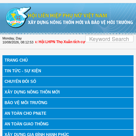
Skip to Content
Monday, Day
bệnh
| Thanh Hóa: Hội LHPN Thọ Xuân tích cực góp phần nâng cao tỷ lệ người d
10/08/2026
,
08:12:54
TRANG CHỦ
TIN TỨC - SỰ KIỆN
CHUYỂN ĐỔI SỐ
XÂY DỰNG NÔNG THÔN MỚI
BẢO VỆ MÔI TRƯỜNG
AN TOÀN CHO PN&TE
AN TOÀN GIAO THÔNG
XÂY DỰNG GIA ĐÌNH HẠNH PHÚC