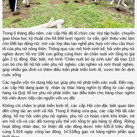
Trong 6 tháng đầu năm, các cấp Hội đã tổ chức các lớp tập huấn, chuyển
giao khoa học kỹ thuật cho 64.694 lượt người; tư vấn, giới thiệu việc làm
cho 696 lao động nữ; mở các lớp đào tạo nghề phù hợp với nhu cầu thực
tế của phụ nữ nông thôn. Thông qua các mô hình sinh kế, hội viên phụ nữ
nghèo được hỗ trợ 196 con giống cùng thức ăn chăn nuôi với tổng trị giá
gần 2 tỷ đồng. Đặc biệt, mô hình “Chăn nuôi bò lai sinh sản” đã trao 113
con bò cho 66 hộ hội viên phụ nữ nghèo, cận nghèo và mới thoát nghèo,
giúp nhiều gia đình có thêm điều kiện phát triển kinh tế, vươn lên ổn định
cuộc sống.
Các nguồn vốn tín dụng tiếp tục giúp phụ nữ phát triển sản xuất. Đến nay,
các cấp Hội đang quản lý, nhận ủy thác hàng nghìn tỷ đồng từ các ngân
hàng và Quỹ hỗ trợ phụ nữ phát triển, tạo điều kiện cho hàng chục nghìn
hội viên được tiếp cận nguồn vốn ưu đãi.
Không chỉ chăm lo phát triển kinh tế, các cấp Hội còn đặc biệt quan tâm
đến công tác an sinh xã hội. Trong 6 tháng vừa qua, các cấp Hội đã vận
động, hỗ trợ hội viên phụ nữ nghèo, phụ nữ có hoàn cảnh khó khăn, trẻ
em mồ côi và các đối tượng yếu thế với tổng trị giá hàng tỷ đồng. Riêng
hoạt động nhân đạo, từ thiện đã vận động được trên 635,8 triệu đồng,
cùng 5.914 ngày công lao động, 14.518kg gạo và hàng nghìn phần quà
thiết thực.