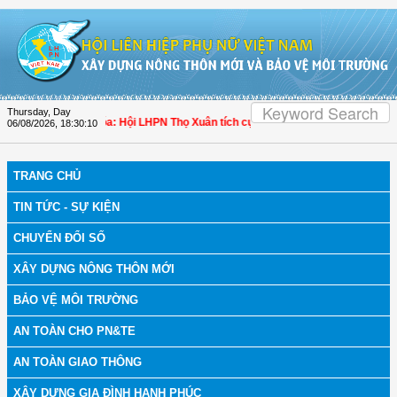
Skip to Content
Thursday, Day
h bệnh
| Thanh Hóa: Hội LHPN Thọ Xuân tích cực góp phần nâng cao tỷ lệ người
06/08/2026
,
18:30:11
TRANG CHỦ
TIN TỨC - SỰ KIỆN
CHUYỂN ĐỔI SỐ
XÂY DỰNG NÔNG THÔN MỚI
BẢO VỆ MÔI TRƯỜNG
AN TOÀN CHO PN&TE
AN TOÀN GIAO THÔNG
XÂY DỰNG GIA ĐÌNH HẠNH PHÚC