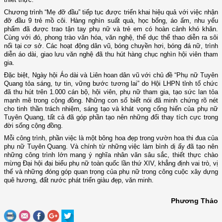
Chương trình “Mẹ đỡ đầu” tiếp tục được triển khai hiệu quả với việc nhận
đỡ đầu 9 trẻ mồ côi. Hàng nghìn suất quà, học bổng, áo ấm, nhu yếu
phẩm đã được trao tận tay phụ nữ và trẻ em có hoàn cảnh khó khăn.
Cùng với đó, phong trào văn hóa, văn nghệ, thể dục thể thao diễn ra sôi
nổi tại cơ sở. Các hoạt động dân vũ, bóng chuyền hơi, bóng đá nữ, trình
diễn áo dài, giao lưu văn nghệ đã thu hút hàng chục nghìn hội viên tham
gia.
Đặc biệt, Ngày hội Áo dài và Liên hoan dân vũ với chủ đề “Phụ nữ Tuyên
Quang tỏa sáng, tự tin, vững bước tương lai” do Hội LHPN tỉnh tổ chức
đã thu hút trên 1.000 cán bộ, hội viên, phụ nữ tham gia, tạo sức lan tỏa
mạnh mẽ trong cộng đồng. Những con số biết nói đã minh chứng rõ nét
cho tinh thần trách nhiệm, sáng tạo và khát vọng cống hiến của phụ nữ
Tuyên Quang, tất cả đã góp phần tạo nên những đổi thay tích cực trong
đời sống cộng đồng.
Mỗi công trình, phần việc là một bông hoa đẹp trong vườn hoa thi đua của
phụ nữ Tuyên Quang. Và chính từ những việc làm bình dị ấy đã tạo nên
những công trình lớn mang ý nghĩa nhân văn sâu sắc, thiết thực chào
mừng Đại hội đại biểu phụ nữ toàn quốc lần thứ XIV, khẳng định vai trò, vị
thế và những đóng góp quan trọng của phụ nữ trong công cuộc xây dựng
quê hương, đất nước phát triển giàu đẹp, văn minh.
Phương Thảo