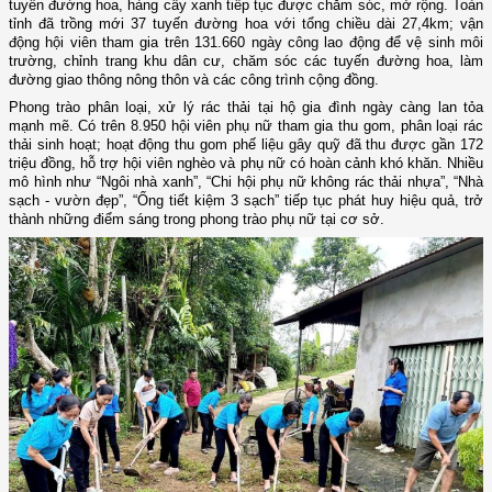
tuyến đường hoa, hàng cây xanh tiếp tục được chăm sóc, mở rộng. Toàn
tỉnh đã trồng mới 37 tuyến đường hoa với tổng chiều dài 27,4km; vận
động hội viên tham gia trên 131.660 ngày công lao động để vệ sinh môi
trường, chỉnh trang khu dân cư, chăm sóc các tuyến đường hoa, làm
đường giao thông nông thôn và các công trình cộng đồng.
Phong trào phân loại, xử lý rác thải tại hộ gia đình ngày càng lan tỏa
mạnh mẽ. Có trên 8.950 hội viên phụ nữ tham gia thu gom, phân loại rác
thải sinh hoạt; hoạt động thu gom phế liệu gây quỹ đã thu được gần 172
triệu đồng, hỗ trợ hội viên nghèo và phụ nữ có hoàn cảnh khó khăn. Nhiều
mô hình như “Ngôi nhà xanh”, “Chi hội phụ nữ không rác thải nhựa”, “Nhà
sạch - vườn đẹp”, “Ống tiết kiệm 3 sạch” tiếp tục phát huy hiệu quả, trở
thành những điểm sáng trong phong trào phụ nữ tại cơ sở.