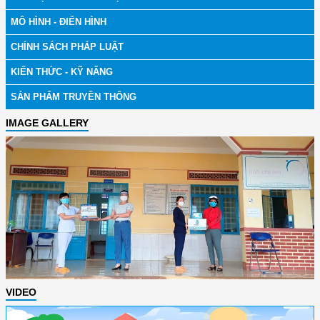
MÔ HÌNH - ĐIỂN HÌNH
CHÍNH SÁCH PHÁP LUẬT
KIẾN THỨC - KỸ NĂNG
SẢN PHẨM TRUYỀN THÔNG
IMAGE GALLERY
VIDEO