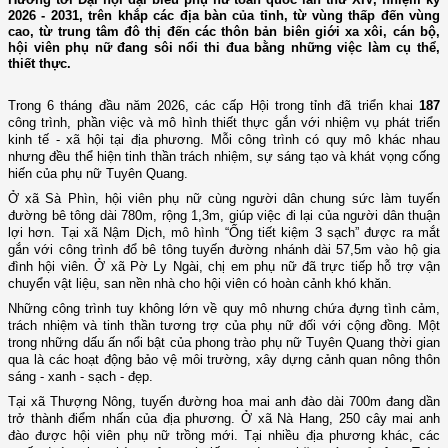
2026 - 2031, trên khắp các địa bàn của tỉnh, từ vùng thấp đến vùng
cao, từ trung tâm đô thị đến các thôn bản biên giới xa xôi, cán bộ,
hội viên phụ nữ đang sôi nổi thi đua bằng những việc làm cụ thể,
thiết thực.
Trong 6 tháng đầu năm 2026, các cấp Hội trong tỉnh đã triển khai
187
công trình, phần việc và mô hình thiết thực gắn với nhiệm vụ phát triển
kinh tế - xã hội tại địa phương. Mỗi công trình có quy mô khác nhau
nhưng đều thể hiện tinh thần trách nhiệm, sự sáng tạo và khát vọng cống
hiến của phụ nữ Tuyên Quang.
Ở xã Sà Phìn, hội viên phụ nữ cùng người dân chung sức làm tuyến
đường bê tông dài 780m, rộng 1,3m, giúp việc đi lại của người dân thuận
lợi hơn. Tại xã Nậm Dịch, mô hình “Ống tiết kiệm 3 sạch” được ra mắt
gắn với công trình đổ bê tông tuyến đường nhánh dài 57,5m vào hộ gia
đình hội viên. Ở xã Pờ Ly Ngài, chị em phụ nữ đã trực tiếp hỗ trợ vận
chuyển vật liệu, san nền nhà cho hội viên có hoàn cảnh khó khăn.
Những công trình tuy không lớn về quy mô nhưng chứa đựng tình cảm,
trách nhiệm và tinh thần tương trợ của phụ nữ đối với cộng đồng. Một
trong những dấu ấn nổi bật của phong trào phụ nữ Tuyên Quang thời gian
qua là các hoạt động bảo vệ môi trường, xây dựng cảnh quan nông thôn
sáng - xanh - sạch - đẹp.
Tại xã Thượng Nông, tuyến đường hoa mai anh đào dài 700m đang dần
trở thành điểm nhấn của địa phương. Ở xã Nà Hang, 250 cây mai anh
đào được hội viên phụ nữ trồng mới. Tại nhiều địa phương khác, các