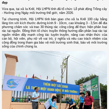
đẹp
Vừa qua, tại xã Ia Krêl, Hội LHPN tỉnh đã tổ chức Lễ phát động Trồng cây
- Hưởng ứng Ngày môi trường thế giới, năm 2026.
Tại chương trình, Hội LHPN tỉnh bàn giao cho xã Ia Krêl 100 cây bằng
lăng tím với kích thước đường kính 9 - 10cm, cao khoảng 3 - 3,5m để địa
phương chăm sóc và trao 30 thùng rác công cộng để thực hiện phân loại
rác tại nguồn. Đồng thời tổ chức truyền thông hướng dẫn phân loại rác tại
nguồn nhằm đẩy mạnh công tác tuyên truyền, nâng cao nhận thức của
cán bộ, hội viên, phụ nữ về vai trò, ý nghĩa và nêu cao trách nhiệm của
cộng đồng trong tham gia bảo vệ môi trường sinh thái, bảo vệ môi trường
sống của chính chúng ta.