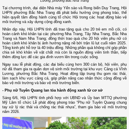
Lương, phường Bắc Nha Trang
Tại chương trình, đại diện Nhà máy Yến sào và Rong biển Duy Trang, Hội
LHPN phường Bắc Nha Trang đã phát biểu hưởng ứng phong trào, thể
hiện quyết tâm đồng hành cùng tổ chức Hội trong các hoạt động bảo vệ
môi trường và xây dựng cộng đồng xanh.
Nhân dịp này, Hội LHPN tỉnh đã trao tặng quà cho 20 trẻ em mồ côi, có
hoàn cảnh khó khăn tại các phường Nha Trang, Tây Nha Trang, Bắc Nha
Trang và Nam Nha Trang; đồng thời trao quà cho 20 hội viên phụ nữ có
hoàn cảnh khó khăn bị ảnh hưởng nặng nề bởi trận lũ lụt cuối năm 2025.
Tổng kinh phí hỗ trợ là 40 triệu đồng. Những phần quà không chỉ góp phần
chia sẻ khó khăn về vật chất mà còn là nguồn động viên tinh thần, tiếp
thêm động lực để các gia đình vươn lên trong cuộc sống.
Ngay sau lễ phát động, các đại biểu cùng hơn 300 cán bộ, hội viên, phụ
nữ đã tham gia ra quân dọn vệ sinh môi trường tại khu vực Cảng cá Vĩnh
Lương, phường Bắc Nha Trang. Hoạt động tập trung thu gom rác thải,
làm sạch khu vực cảng cá, góp phần nâng cao nhận thức cộng đồng về
bảo vệ môi trường và bảo vệ môi trường biển.
- Phụ nữ Tuyên Quang lan tỏa hành động xanh từ cơ sở
Sáng 6/6, Hội LHPN tỉnh phối hợp với UBND và Ủy ban MTTQ phường
Mỹ Lâm tổ chức Lễ phát động phong trào “Phụ nữ Tuyên Quang chung
tay xử lý rác thải và chống rác thải nhựa”, tham gia bảo vệ môi trường
năm 2026.