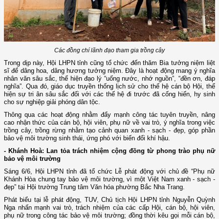
Các đồng chí lãnh đạo tham gia trồng cây
Trong dịp này, Hội LHPN tỉnh cũng tổ chức đến thăm Bia tưởng niệm liệt
sĩ để dâng hoa, dâng hương tưởng niệm. Đây là hoạt động mang ý nghĩa
nhân văn sâu sắc, thể hiện đạo lý “uống nước, nhớ nguồn”, “đền ơn, đáp
nghĩa”. Qua đó, giáo dục truyền thống lịch sử cho thế hệ cán bộ Hội, thể
hiện sự tri ân sâu sắc đối với các thế hệ đi trước đã cống hiến, hy sinh
cho sự nghiệp giải phóng dân tộc.
Thông qua các hoạt động nhằm đẩy mạnh công tác tuyên truyền, nâng
cao nhận thức của cán bộ, hội viên, phụ nữ về vai trò, ý nghĩa trong việc
trồng cây, trồng rừng nhằm tạo cảnh quan xanh - sạch - đẹp, góp phần
bảo vệ môi trường sinh thái, ứng phó với biến đổi khí hậu.
- Khánh Hoà: Lan tỏa trách nhiệm cộng đồng từ phong trào phụ nữ
bảo vệ môi trường
Sáng 6/6, Hội LHPN tỉnh đã tổ chức Lễ phát động với chủ đề “Phụ nữ
Khánh Hòa chung tay bảo vệ môi trường, vì một Việt Nam xanh - sạch -
đẹp” tại Hội trường Trung tâm Văn hóa phường Bắc Nha Trang.
Phát biểu tại lễ phát động, TUV, Chủ tịch Hội LHPN tỉnh Nguyễn Quỳnh
Nga nhấn mạnh vai trò, trách nhiệm của các cấp Hội, cán bộ, hội viên,
phụ nữ trong công tác bảo vệ môi trường; đồng thời kêu gọi mỗi cán bộ,