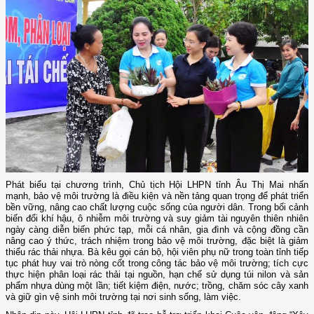
Phát biểu tại chương trình, Chủ tịch Hội LHPN tỉnh Âu Thị Mai nhấn
mạnh, bảo vệ môi trường là điều kiện và nền tảng quan trọng để phát triển
bền vững, nâng cao chất lượng cuộc sống của người dân. Trong bối cảnh
biến đổi khí hậu, ô nhiễm môi trường và suy giảm tài nguyên thiên nhiên
ngày càng diễn biến phức tạp, mỗi cá nhân, gia đình và cộng đồng cần
nâng cao ý thức, trách nhiệm trong bảo vệ môi trường, đặc biệt là giảm
thiểu rác thải nhựa. Bà kêu gọi cán bộ, hội viên phụ nữ trong toàn tỉnh tiếp
tục phát huy vai trò nòng cốt trong công tác bảo vệ môi trường; tích cực
thực hiện phân loại rác thải tại nguồn, hạn chế sử dụng túi nilon và sản
phẩm nhựa dùng một lần; tiết kiệm điện, nước; trồng, chăm sóc cây xanh
và giữ gìn vệ sinh môi trường tại nơi sinh sống, làm việc.