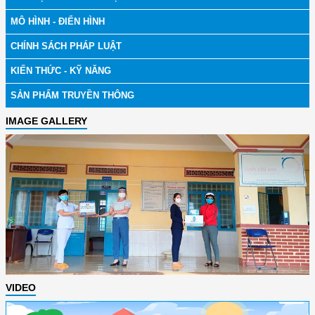
MÔ HÌNH - ĐIỂN HÌNH
CHÍNH SÁCH PHÁP LUẬT
KIẾN THỨC - KỸ NĂNG
SẢN PHẨM TRUYỀN THÔNG
IMAGE GALLERY
VIDEO