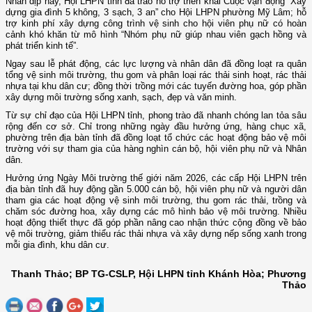
Nhân dịp này, Hội LHPN tỉnh đã trao hỗ trợ triển khai Cuộc vận động “Xây
dựng gia đình 5 không, 3 sạch, 3 an” cho Hội LHPN phường Mỹ Lâm; hỗ
trợ kinh phí xây dựng công trình vệ sinh cho hội viên phụ nữ có hoàn
cảnh khó khăn từ mô hình “Nhóm phụ nữ giúp nhau viên gạch hồng và
phát triển kinh tế”.
Ngay sau lễ phát động, các lực lượng và nhân dân đã đồng loạt ra quân
tổng vệ sinh môi trường, thu gom và phân loại rác thải sinh hoạt, rác thải
nhựa tại khu dân cư; đồng thời trồng mới các tuyến đường hoa, góp phần
xây dựng môi trường sống xanh, sạch, đẹp và văn minh.
Từ sự chỉ đạo của Hội LHPN tỉnh, phong trào đã nhanh chóng lan tỏa sâu
rộng đến cơ sở. Chỉ trong những ngày đầu hưởng ứng, hàng chục xã,
phường trên địa bàn tỉnh đã đồng loạt tổ chức các hoạt động bảo vệ môi
trường với sự tham gia của hàng nghìn cán bộ, hội viên phụ nữ và Nhân
dân.
Hưởng ứng Ngày Môi trường thế giới năm 2026, các cấp Hội LHPN trên
địa bàn tỉnh đã huy động gần 5.000 cán bộ, hội viên phụ nữ và người dân
tham gia các hoạt động vệ sinh môi trường, thu gom rác thải, trồng và
chăm sóc đường hoa, xây dựng các mô hình bảo vệ môi trường. Nhiều
hoạt động thiết thực đã góp phần nâng cao nhận thức cộng đồng về bảo
vệ môi trường, giảm thiểu rác thải nhựa và xây dựng nếp sống xanh trong
mỗi gia đình, khu dân cư.
Thanh Thảo; BP TG-CSLP, Hội LHPN tỉnh Khánh Hòa; Phương
Thảo