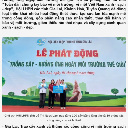
“Toàn dân chung tay bảo vệ môi trường, vì một Việt Nam xanh - sạch
- đẹp”, Hội LHPN các tỉnh Gia Lai, Khánh Hoà, Tuyên Quang đã đồng
loạt triển khai nhiều hoạt động thiết thực, tạo sức lan tỏa mạnh mẽ
trong cộng đồng, góp phần nâng cao nhận thức, thay đổi hành vi
bảo vệ môi trường, giảm thiểu rác thải nhựa và xây dựng cảnh quan
xanh - sạch - đẹp.
Chủ tịch Hội LHPN tỉnh Lê Thị Ngọc Lam trao tặng 100 cây bằng lăng tím và 30 thùng rác
công cộng cho xã Ia Krêl
- Gia Lai: Trao cây xanh và thùng rác công cộng vì môi trường sạch