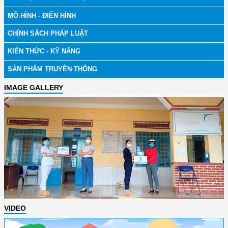
MÔ HÌNH - ĐIỂN HÌNH
CHÍNH SÁCH PHÁP LUẬT
KIẾN THỨC - KỸ NĂNG
SẢN PHẨM TRUYỀN THÔNG
IMAGE GALLERY
VIDEO