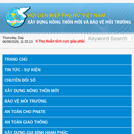
Skip to Content
Thursday, Day
anh Hóa: Hội LHPN Thọ Xuân tích cực góp phần nâng cao tỷ lệ người dân tham g
06/08/2026
,
11:33:13
TRANG CHỦ
TIN TỨC - SỰ KIỆN
CHUYỂN ĐỔI SỐ
XÂY DỰNG NÔNG THÔN MỚI
BẢO VỆ MÔI TRƯỜNG
AN TOÀN CHO PN&TE
AN TOÀN GIAO THÔNG
XÂY DỰNG GIA ĐÌNH HẠNH PHÚC