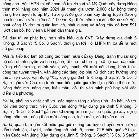
nâng cao. Hội LHPN thị xã chọn hỗ trợ đơn vị xã Mỹ Quới xây dựng Nông
thôn mới nâng cao năm 2024 đã tham gia ươm 2.000 cây bông trang
trồng trên tuyến lộ ấp Mỹ Tường A để góp phần xây dựng tuyến đường
hoa kiểu mẫu với chiều dài 1.000m. Kịp thời triển khai đến 8/8 cơ sở Hội,
phát động 16 đợt ra quân làm cỏ, phát quang và trồng cây có hơn 591
lượt cán bộ, hội viên và Nhân dân tham gia.
Ðể duy trì và phát huy hơn nữa hiệu quả CVĐ “Xây dựng gia đình 5
Không, 3 Sạch”; “5 Có, 3 Sạch”, thời gian tới Hội LHPN thị xã đề ra một
số giải pháp:
Một là,
tiếp tục làm tốt công tác tham mưu cấp ủy Đảng, tranh thủ sự ủng
hộ của chính quyền và ban ngành, tổ chức chính trị - xã hội các cấp nắm
vững chủ trương, chính sách, đẩy mạnh đổi mới nội dung, hình thức
công tác tuyên truyền, vận động các tầng lớp phụ nữ tích cực hưởng ứng
thực hiện Cuộc vận động “Xây dựng gia đình 5 Không, 3 Sạch”; “5 Có, 3
Sạch” gắn với Chương trình mục tiêu quốc gia xây dựng Nông thôn mới,
Nông thôn mới nâng cao, kiểu mẫu, đô thị văn minh phù hợp với đặc
điểm địa phương.
Hai là,
phối hợp chặt chẽ với các ngành tăng cường tính liên kết, hỗ trợ
hội viên trong thực hiện Cuộc vận động “Xây dựng gia đình 5 Không, 3
Sạch”; “5 Có, 3 Sạch” gắn với Chương trình mục tiêu quốc gia xây dựng
nông thôn mới, nông thôn mới nâng cao, kiểu mẫu, đô thị văn minh.
Ba là,
quan tâm gắn kết hiệu quả giữa công tác tuyên truyền với hướng
dẫn thành lập, duy trì, nhân rộng mô hình tổ, nhóm, CLB hiệu quả về thực
hiện Cuộc vận động “Xây dựng gia đình 5 Không, 3 Sạch”; “5 Có, 3 Sạch”