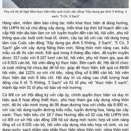
Phụ nữ thị xã Ngã Năm thực hiện hiệu quả Cuộc vận động “Xây dựng gia đình 5 không, 3
sạch, “5 Có, 3 Sạch”
Hàng năm, nhằm đảm bảo công tác triển khai thực hiện đi đúng hướng,
Hội LHPN thị xã chủ động xây dựng, triển khai kịp thời kế hoạch đến các
cấp Hội trên địa bàn làm cơ sở tuyên truyền đến cán bộ, hội viên, phụ nữ
thông qua các buổi sinh hoạt tổ, nhóm, câu lạc bộ với các nội dung trọng
tâm của Cuộc vận động “Xây dựng gia đình 5 Không, 3 Sạch”, “5 Có, 3
Sạch” gắn với xây dựng Nông thôn mới, Nông thôn mới nâng cao, kiểu
mẫu và đô thị văn minh. Kết quả trong 6 tháng đầu năm, đã tuyên truyền
được 317 cuộc với 9.107 lượt cán bộ, hội viên, phụ nữ tham gia, qua đó
có 8.815 cán bộ, hội viên đăng ký thực hiện. Bên cạnh đó, Hội đã tổ chức
rà soát những hộ chưa đạt để hỗ trợ, giúp đỡ thực hiện, kết quả có 49/40
hội viên, đạt 122% so với chỉ tiêu, nâng tổng số 6.986 cán bộ, hội viên
thực hiện đạt mới 8 tiêu chí. Hội duy trì và nâng cao chất lượng hoạt
động của 6 tổ “5 Không, 3 Sạch” và 01 tổ phụ nữ “thực hiện 3 sạch”;
thành lập mới 01 tổ phụ nữ bảo vệ môi trường.
Có 8/8 cơ sở Hội đăng ký với cấp ủy, chính quyền thực hiện và duy trì
hiệu quả 8 hoạt động thiết thực, phù hợp tham gia xây dựng nông thôn
mới, đô thị văn minh trong đó 08 đoạn đường hoa với chiều dài 9.900 m,
với các nội dung tuyến đường kiểu mẫu, tuyến đường hoa, hàng rào cây
xanh; Thực hiện tiêu chí 18.7 theo Hướng dẫn số 02 của Hội LHPN tỉnh
có 8/8 cơ sở Hội vận động 108 hộ sử dụng mới nước hợp vệ sinh nâng
tổng số có 8.035 cán bộ, hội viên xây dựng nhà tiêu hợp vệ sinh, và sử
dụng nước sạch nhằm góp phần thực hiện nông thôn mới, nông thôn mới