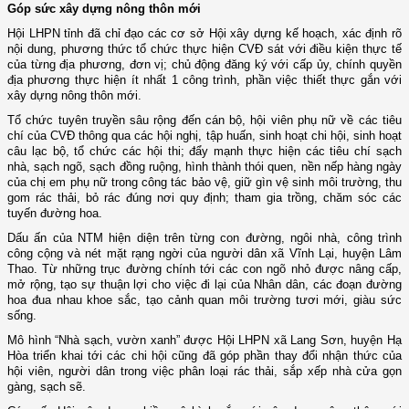
Góp sức xây dựng nông thôn mới
Hội LHPN tỉnh đã chỉ đạo các cơ sở Hội xây dựng kế hoạch, xác định rõ
nội dung, phương thức tổ chức thực hiện
CVĐ
sát với điều kiện thực tế
của từng địa phương, đơn vị; chủ động đăng ký với cấp ủy, chính quyền
địa phương thực hiện ít nhất 1 công trình, phần việc thiết thực gắn với
xây dựng nông thôn mới.
Tổ chức
tuyên truyền sâu rộng đến cán bộ, hội viên phụ nữ về các tiêu
chí của CVĐ thông qua các hội nghị, tập huấn, sinh hoạt chi hội, sinh hoạt
câu lạc bộ, tổ chức các hội thi
;
đẩy mạnh
thực hiện
các tiêu chí sạch
nhà, sạch ngõ, sạch đồng ruộng, hình thành thói quen, nền nếp hàng ngày
của chị em phụ nữ trong công tác bảo vệ, giữ gìn vệ sinh môi trường, thu
gom rác thải, bỏ rác đúng nơi quy định; tham gia trồng, chăm sóc các
tuyến đường hoa.
D
ấu ấn của NTM hiện diện trên từng con đường, ngôi nhà, công trình
công cộng và nét mặt rạng ngời của người dân
xã Vĩnh Lại, huyện Lâm
Thao
. Từ những trục đường chính tới các con ngõ nhỏ được nâng cấp,
mở rộng, tạo sự thuận lợi cho việc đi lại của Nhân dân, các đoạn đường
hoa đua nhau khoe sắc, tạo cảnh quan môi trường tươi mới, giàu sức
sống.
Mô hình “Nhà sạch, vườn xanh” được Hội LHPN xã Lang Sơn, huyện Hạ
Hòa triển khai tới các chi hội cũng đã góp phần thay đổi nhận thức của
hội viên, người dân trong việc phân loại rác thải, sắp xếp nhà cửa gọn
gàng, sạch sẽ.