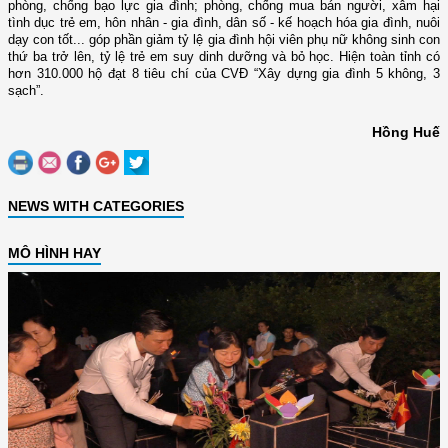
phòng, chống bạo lực gia đình; phòng, chống mua bán người, xâm hại
tình dục trẻ em, hôn nhân - gia đình, dân số - kế hoạch hóa gia đình, nuôi
dạy con tốt...
góp phần giảm
tỷ lệ gia đình hội viên phụ nữ không sinh con
thứ ba trở lên, tỷ lệ trẻ em suy dinh dưỡng và bỏ học. Hiện toàn tỉnh có
hơn 310.000 hộ đạt 8 tiêu chí của CVĐ “Xây dựng gia đình 5 không, 3
sạch”.
Hồng Huế
NEWS WITH CATEGORIES
MÔ HÌNH HAY