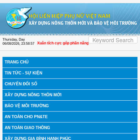
Skip to Content
Thursday, Day
a: Hội LHPN Thọ Xuân tích cực góp phần nâng cao tỷ lệ người dân tham gia bảo
06/08/2026
,
23:58:57
TRANG CHỦ
TIN TỨC - SỰ KIỆN
CHUYỂN ĐỔI SỐ
XÂY DỰNG NÔNG THÔN MỚI
BẢO VỆ MÔI TRƯỜNG
AN TOÀN CHO PN&TE
AN TOÀN GIAO THÔNG
XÂY DỰNG GIA ĐÌNH HẠNH PHÚC