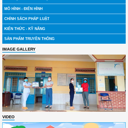
MÔ HÌNH - ĐIỂN HÌNH
CHÍNH SÁCH PHÁP LUẬT
KIẾN THỨC - KỸ NĂNG
SẢN PHẨM TRUYỀN THÔNG
IMAGE GALLERY
VIDEO