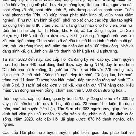
giúp hội viên, phụ nữ phát huy được năng lực, tích cực tham gia vào các
hoạt động xã hội, phát triển kinh tế, xây dựng gia đình hạnh phúc.
Triển
khai p
hong trào “Phụ nữ giúp nhau phát triển kinh tế, giúp nhau giảm
nghèo”, “Phụ nữ làm kinh tế giỏi”
;
phối hợp tổ chức các lớp đào tạo nghề,
áp dụng tiến bộ KHKT, tạo việc làm, tăng thu nhập cho hội viên, phụ nữ.
Điển hình như chị Hà Thị Nhân, khu Phắt, xã Lai Đồng, huyện Tân Sơn
được
Hội LHPN xã
hỗ trợ
được vay 30 triệu đồng từ nguồn vốn vay ưu
đãi của Ngân hàng Chính sách xã để đầu tư mô hình kinh tế chăn nuôi gà,
lợn, trâu và trồng rừng, mỗi năm thu nhập
đạt
trên 100 triệu đồng. Nhờ đa
dạng sinh kế, gia đình chị đã trở thành hộ khá giả tại địa phương.
Từ năm 2023 đến nay, các cấp Hội đã đăng ký với cấp ủy, chính quyền
thực hiện hơn 440 hoạt động thiết thực xây dựng NTM; duy trì mô hình
“Chi hội phụ nữ 5 không, 3 sạch” tại 225 cơ sở Hội với 278 chi hội; xây
dựng mới 2 mô hình “Sáng từ ngõ, đẹp từ nhà”
,
“Ruộng lúa, bờ hoa”
,
trồng mới 11 đoạn “Đường hoa kiểu mẫu”; tiếp tục nhân rộng mô hình “Gia
đình 5 có, 3 sạch” tại các đơn vị có xã, khu dân cư NTM nâng cao, kiểu
mẫu; vận động hội viên trồng, chăm sóc trên 5.000 đoạn đường hoa...
Hiện nay, các cấp Hội đang quản lý trên 1.700 tỷ đồng cho hơn 47.000 hộ
vay phát triển kinh tế, duy trì hoạt động của 23 nhóm “Tiết kiệm tín dụng
thôn, bản” tại huyện Yên Lập, Tân Sơn cho 383 người vay, giúp các gia
đình hội viên phụ nữ nghèo có vốn sản xuất, chăn nuôi, ổn định cuộc
sống. Năm 2023, các cấp Hội đã giúp được 878 hộ thoát nghèo, cận
nghèo.
C
ác cấp Hội phối hợp tuyên truyền, phổ biến, giáo dục pháp luật về