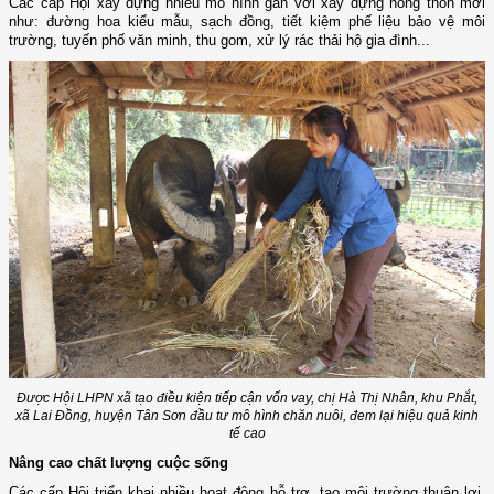
C
ác cấp Hội xây dựng
nhiều
mô hình gắn với xây dựng nông thôn mới
như:
đ
ường hoa kiểu mẫu, sạch đồng, tiết kiệm phế liệu bảo vệ môi
trường, tuyến phố văn minh, thu gom, xử lý rác thải hộ gia đình...
Được Hội LHPN xã tạo điều kiện tiếp cận vốn vay, chị Hà Thị Nhân, khu Phắt,
xã Lai Đồng, huyện Tân Sơn đầu tư mô hình chăn nuôi, đem lại hiệu quả kinh
tế cao
Nâng cao chất lượng cuộc sống
C
ác cấp Hội triển khai nhiều hoạt động hỗ trợ, tạo môi trường thuận lợi,