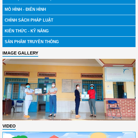
MÔ HÌNH - ĐIỂN HÌNH
CHÍNH SÁCH PHÁP LUẬT
KIẾN THỨC - KỸ NĂNG
SẢN PHẨM TRUYỀN THÔNG
IMAGE GALLERY
VIDEO