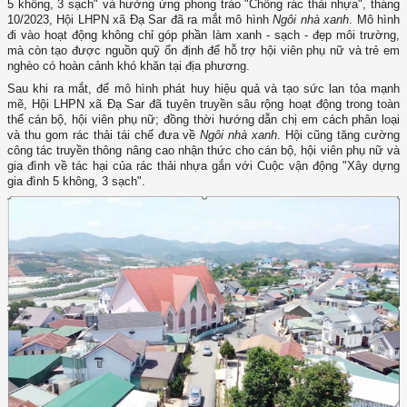
5 không, 3 sạch" và hưởng ứng phong trào "Chống rác thải nhựa", tháng
10/2023, Hội LHPN xã Đạ Sar đã ra mắt mô hình
Ngôi nhà xanh
. Mô hình
đi vào hoạt động không chỉ góp phần làm xanh - sạch - đẹp môi trường,
mà còn tạo được nguồn quỹ ổn định để hỗ trợ hội viên phụ nữ và trẻ em
nghèo có hoàn cảnh khó khăn tại địa phương.
Sau khi ra mắt, để mô hình phát huy hiệu quả và tạo sức lan tỏa mạnh
mẽ, Hội LHPN xã Đạ Sar đã tuyên truyền sâu rộng hoạt động trong toàn
thể cán bộ, hội viên phụ nữ; đồng thời hướng dẫn chị em cách phân loại
và thu gom rác thải tái chế đưa về
Ngôi nhà xanh
. Hội cũng tăng cường
công tác truyền thông nâng cao nhận thức cho cán bộ, hội viên phụ nữ và
gia đình về tác hại của rác thải nhựa gắn với Cuộc vận động "Xây dựng
gia đình 5 không, 3 sạch".