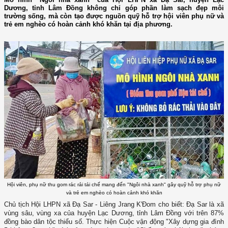
Dương, tỉnh Lâm Đồng không chỉ góp phần làm sạch đẹp môi
trường sống, mà còn tạo được nguồn quỹ hỗ trợ hội viên phụ nữ và
trẻ em nghèo có hoàn cảnh khó khăn tại địa phương.
Hội viên, phụ nữ thu gom rác rải tái chế mang đến "Ngôi nhà xanh" gây quỹ hỗ trợ phụ nữ
và trẻ em nghèo có hoàn cảnh khó khăn
Chủ tịch Hội LHPN xã Đạ Sar - Liêng Jrang K'Đom cho biết: Đạ Sar là xã
vùng sâu, vùng xa của huyện Lạc Dương, tỉnh Lâm Đồng với trên 87%
đồng bào dân tộc thiểu số. Thực hiện Cuộc vận động "Xây dựng gia đình