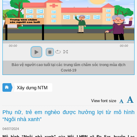
00:00
00:00
Bảo vệ người cao tuổi tại các trung tâm chăm sóc trong mùa dịch
Covid-19
Xây dựng NTM
View font size
Phụ nữ, trẻ em nghèo được hưởng lợi từ mô hình
“Ngôi nhà xanh”
04/07/2024
Mô hình “Ngôi nhà xanh” của Hội LHPN xã Đạ Sar, huyện Lạc