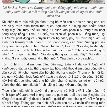
Xã Đạ Sar, huyện Lạc Dương, tỉnh Lâm Đồng ngày một xanh - sạch - đẹp
nhờ ý thức bảo vệ môi trường của hội viên phụ nữ và người dân. Ảnh
minh họa
Khi nhận thức của mỗi gia đình, từng hội viên phụ nữ được nâng cao, chị
em có ý thức hình thành thói quen, hạn chế sử dụng sản phẩm nhựa
dùng một lần, thay thế sử dụng túi nilon khó phân hủy trong sinh hoạt
hàng ngày bằng túi vải, túi giấy, túi nilon dễ phân hủy. Hằng tuần, Hội
LHPN xã phát động và khuyến khích hội viên, phụ nữ thực hiện làm vệ
sinh môi trường ở khu dân cư, nơi công cộng, các đoạn đường phụ nữ
tự quản. Bên cạnh mô hình "Ngôi nhà xanh", Hội LHPN xã duy trì đều đặn
sinh hoạt các mô hình "Phụ nữ bảo vệ môi trường", "Hạn chế sử dụng túi
nilon", "Thu gom rác thải", "Sử dụng thùng rác có nắp đậy", "Gia đình 5
không, 3 sạch xây dựng nông thôn mới", "Gia đình 5 có 3 sạch"...
Từ mô hình thí điểm ban đầu, đến nay, toàn xã đã có 9
Ngôi nhà
xanh
được đặt tại các thôn, quầy tạp hóa, nhà thờ, điểm công cộng đông
dân cư để tiện cho người dân bỏ phế liệu hàng ngày. "Trung bình mỗi lần
thu gom và phân loại,
Ngôi nhà xanh
thu được từ 1-1,3 triệu đồng. Số tiền
này Hội đã trao tặng quà cho hội viên phụ nữ nghèo và trẻ em có hoàn
cảnh khó khăn trên địa bàn", chị Liêng Jrang K’Đom thông tin.
Theo đánh giá chính quyền địa phương và Hội LHPN cấp trên, mô
hình
Ngôi nhà xanh
với phong trào thu gom rác thải thực sự ý nghĩa, tác
động tích cực đến ý thức của mỗi người dân nói chung và hội viên phụ
nữ nói riêng. Thông qua mô hình, hội viên phụ nữ và nhân dân trong toàn
xã có ý thức chung tay phòng, chống rác thải nhựa bảo vệ môi trường,