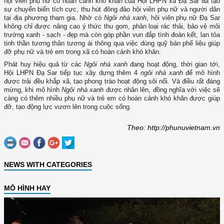
hội viên phụ nữ có hoàn cảnh khó khăn của Hội LHPN xã Đạ Sar đã tạo
sự chuyển biến tích cực, thu hút đông đảo hội viên phụ nữ và người dân
tại địa phương tham gia. Nhờ có
Ngôi nhà xanh
, hội viên phụ nữ Đạ Sar
không chỉ được nâng cao ý thức thu gom, phân loại rác thải, bảo vệ môi
trường xanh - sạch - đẹp mà còn góp phần vun đắp tình đoàn kết, lan tỏa
tinh thần tương thân tương ái thông qua việc dùng quỹ bán phế liệu giúp
đỡ phụ nữ và trẻ em trong xã có hoàn cảnh khó khăn.
Phát huy hiệu quả từ các
Ngôi nhà xanh
đang hoạt động, thời gian tới,
Hội LHPN Đạ Sar tiếp tục xây dựng thêm 4
ngôi nhà xanh
để mô hình
được trải đều khắp xã, tạo phong trào hoạt động sôi nổi. Và điều rất đáng
mừng, khi mô hình
Ngôi nhà xanh
được nhân lên, đồng nghĩa với việc sẽ
càng có thêm nhiều phụ nữ và trẻ em có hoàn cảnh khó khăn được giúp
đỡ, tạo động lực vươn lên trong cuộc sống.
Theo: http://phunuvietnam.vn
NEWS WITH CATEGORIES
MÔ HÌNH HAY