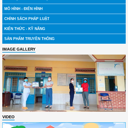
MÔ HÌNH - ĐIỂN HÌNH
CHÍNH SÁCH PHÁP LUẬT
KIẾN THỨC - KỸ NĂNG
SẢN PHẨM TRUYỀN THÔNG
IMAGE GALLERY
VIDEO