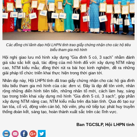
Các đồng chí lãnh đạo Hội LHPN tỉnh trao giấy chứng nhận cho các hộ tiêu
biểu tham gia mô hình
Hội nghị giao lưu mô hình xây dựng “Gia đình 5 có, 3 sạch” nhằm đánh
giá sâu sắc kết quả, tác động của mô hình đối với xây dựng NTM nâng
cao, NTM kiểu mẫu; đồng thời rút ra bài học kinh nghiệm, đề ra những
giải pháp tổ chức triển khai thực hiện trong thời gian tới.
Nhân dịp này, Hội LHPN tỉnh đã trao giấy chứng nhận cho các hộ gia đình
tiêu biểu tham gia mô hình của các đơn vị. Đây là dịp để tôn vinh, nhân
rộng những điển hình tiên tiến, những nhân tố mới, cách làm hay, sáng
tạo trong triển khai xây dựng mô hình “Gia đình 5 có, 3 sạch”, góp phần
xây dựng NTM nâng cao, NTM kiểu mẫu trên địa bàn tỉnh. Qua đó tạo sự
lan tỏa, cổ vũ, động viên cán bộ, hội viên, phụ nữ tiếp tục phát huy truyền
thống đoàn kết, sáng tạo, hoàn thành xuất sắc trên các lĩnh vực.
Ban TGCSLP, Hội LHPN tỉnh