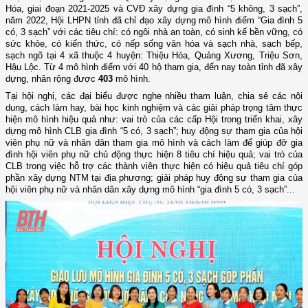
Hóa, giai đoạn 2021-2025 và CVĐ xây dựng gia đình “5 không, 3 sạch”,
năm 2022, Hội LHPN tỉnh đã chỉ đạo xây dựng mô hình điểm “Gia đình 5
có, 3 sạch” với các tiêu chí: có ngôi nhà an toàn, có sinh kế bền vững, có
sức khỏe, có kiến thức, có nếp sống văn hóa và sạch nhà, sạch bếp,
sạch ngõ tại 4 xã thuộc 4 huyện: Thiệu Hóa, Quảng Xương, Triệu Sơn,
Hậu Lộc. Từ 4 mô hình điểm với 40 hộ tham gia, đến nay toàn tỉnh đã xây
dựng, nhân rộng được
403
mô hình.
Tại hội nghị, các đại biểu được nghe nhiều tham luận, chia sẻ các nội
dung, cách làm hay, bài học kinh nghiệm và các giải pháp trọng tâm thực
hiện mô hình hiệu quả như: vai trò của các cấp Hội trong triển khai, xây
dựng mô hình CLB gia đình “5 có, 3 sạch”; huy động sự tham gia của hội
viên phụ nữ và nhân dân tham gia mô hình và cách làm để giúp đỡ gia
đình hội viên phụ nữ chủ động thực hiện 8 tiêu chí hiệu quả; vai trò của
CLB trong việc hỗ trợ các thành viên thực hiện có hiệu quả tiêu chí góp
phần xây dựng NTM tại địa phương; giải pháp huy động sự tham gia của
hội viên phụ nữ và nhân dân xây dựng mô hình “gia đình 5 có, 3 sạch”...