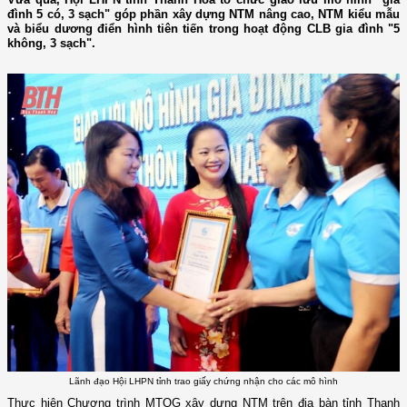
đình 5 có, 3 sạch" góp phần xây dựng NTM nâng cao, NTM kiểu mẫu
và biểu dương điển hình tiên tiến trong hoạt động CLB gia đình "5
không, 3 sạch".
Lãnh đạo Hội LHPN tỉnh trao giấy chứng nhận cho các mô hình
Thực hiện Chương trình MTQG xây dựng NTM trên địa bàn tỉnh Thanh