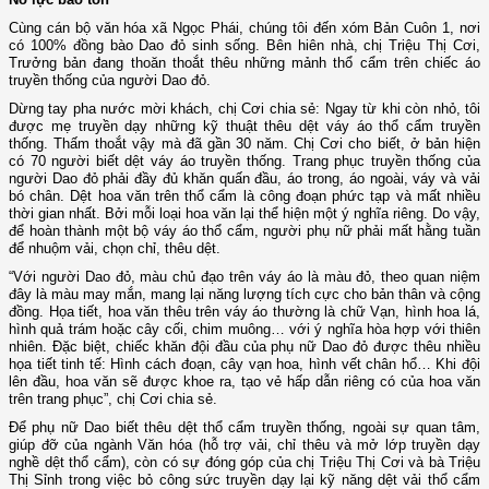
Cùng cán bộ văn hóa xã Ngọc Phái, chúng tôi đến xóm Bản Cuôn 1, nơi
có 100% đồng bào Dao đỏ sinh sống. Bên hiên nhà, chị Triệu Thị Cơi,
Trưởng bản đang thoăn thoắt thêu những mảnh thổ cẩm trên chiếc áo
truyền thống của người Dao đỏ.
Dừng tay pha nước mời khách, chị Cơi chia sẻ: Ngay từ khi còn nhỏ, tôi
được mẹ truyền dạy những kỹ thuật thêu dệt váy áo thổ cẩm truyền
thống. Thấm thoắt vậy mà đã gần 30 năm. Chị Cơi cho biết, ở bản hiện
có 70 người biết dệt váy áo truyền thống. Trang phục truyền thống của
người Dao đỏ phải đầy đủ khăn quấn đầu, áo trong, áo ngoài, váy và vải
bó chân. Dệt hoa văn trên thổ cẩm là công đoạn phức tạp và mất nhiều
thời gian nhất. Bởi mỗi loại hoa văn lại thể hiện một ý nghĩa riêng. Do vậy,
để hoàn thành một bộ váy áo thổ cẩm, người phụ nữ phải mất hằng tuần
để nhuộm vải, chọn chỉ, thêu dệt.
“Với người Dao đỏ, màu chủ đạo trên váy áo là màu đỏ, theo quan niệm
đây là màu may mắn, mang lại năng lượng tích cực cho bản thân và cộng
đồng. Họa tiết, hoa văn thêu trên váy áo thường là chữ Vạn, hình hoa lá,
hình quả trám hoặc cây cối, chim muông… với ý nghĩa hòa hợp với thiên
nhiên. Đặc biệt, chiếc khăn đội đầu của phụ nữ Dao đỏ được thêu nhiều
họa tiết tinh tế: Hình cách đoạn, cây vạn hoa, hình vết chân hổ… Khi đội
lên đầu, hoa văn sẽ được khoe ra, tạo vẻ hấp dẫn riêng có của hoa văn
trên trang phục”, chị Cơi chia sẻ.
Để phụ nữ Dao biết thêu dệt thổ cẩm truyền thống, ngoài sự quan tâm,
giúp đỡ của ngành Văn hóa (hỗ trợ vải, chỉ thêu và mở lớp truyền dạy
nghề dệt thổ cẩm), còn có sự đóng góp của chị Triệu Thị Cơi và bà Triệu
Thị Sỉnh trong việc bỏ công sức truyền dạy lại kỹ năng dệt vải thổ cẩm