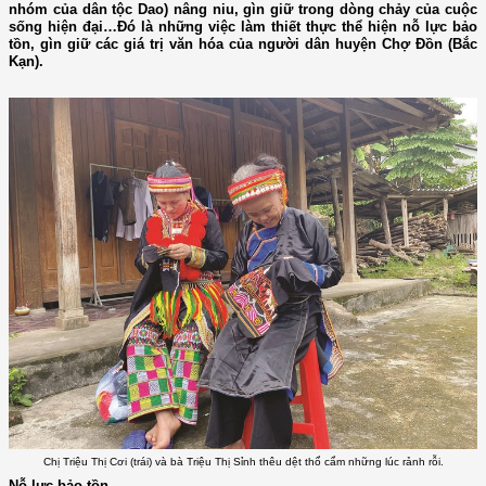
nhóm của dân tộc Dao) nâng niu, gìn giữ trong dòng chảy của cuộc
sống hiện đại…Đó là những việc làm thiết thực thể hiện nỗ lực bảo
tồn, gìn giữ các giá trị văn hóa của người dân huyện Chợ Đồn (Bắc
Kạn).
Chị Triệu Thị Cơi (trái) và bà Triệu Thị Sỉnh thêu dệt thổ cẩm những lúc rảnh rỗi.
Nỗ lực bảo tồn