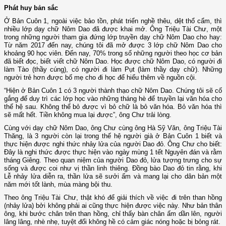
Phát huy bản sắc
Ở Bản Cuôn 1, ngoài việc bảo tồn, phát triển nghề thêu, dệt thổ cẩm, thì
nhiều lớp dạy chữ Nôm Dao đã được khai mở. Ông Triệu Tài Chư, một
trong những người tham gia đứng lớp truyền dạy chữ Nôm Dao cho hay:
Từ năm 2017 đến nay, chúng tôi đã mở được 3 lớp chữ Nôm Dao cho
khoảng 90 học viên. Đến nay, 70% trong số những người theo học cơ bản
đã biết đọc, biết viết chữ Nôm Dao. Học được chữ Nôm Dao, có người đi
làm Tào (thầy cúng), có người đi làm Pụt (làm thầy dạy chữ). Những
người trẻ hơn được bố mẹ cho đi học để hiểu thêm về nguồn cội.
“Hiện ở Bản Cuôn 1 có 3 người thành thạo chữ Nôm Dao. Chúng tôi sẽ cố
gắng để duy trì các lớp học vào những tháng hè để truyền lại văn hóa cho
thế hệ sau. Không thể bỏ được vì bỏ chữ là bỏ văn hóa. Bỏ văn hóa thì
sẽ mất hết. Tiền không mua lại được”, ông Chư trải lòng.
Cùng với dạy chữ Nôm Dao, ông Chư cùng ông Hà Sỹ Văn, ông Triệu Tài
Thăng, là 3 người còn lại trong thế hệ người già ở Bản Cuôn 1 biết và
thực hiện được nghi thức nhảy lửa của người Dao đỏ. Ông Chư cho biết:
Đây là nghi thức được thực hiện vào ngày mùng 1 tết Nguyên đán và rằm
tháng Giêng. Theo quan niệm của người Dao đỏ, lửa tượng trưng cho sự
sống và được coi như vị thần linh thiêng. Đồng bào Dao đỏ tin rằng, khi
Lễ nhảy lửa diễn ra, thần lửa sẽ sưởi ấm và mang lại cho dân bản một
năm mới tốt lành, mùa màng bội thu.
Theo ông Triệu Tài Chư, thật khó để giải thích về việc đi trên than hồng
(nhảy lửa) bởi không phải ai cũng thực hiện được việc này. Như bản thân
ông, khi bước chân trên than hồng, chỉ thấy bàn chân ấm dần lên, người
lâng lâng, nhè nhẹ, tuyệt đối không hề có cảm giác nóng hoặc bị bỏng rát.