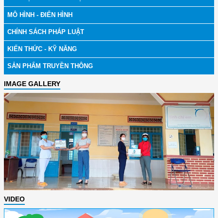
MÔ HÌNH - ĐIỂN HÌNH
CHÍNH SÁCH PHÁP LUẬT
KIẾN THỨC - KỸ NĂNG
SẢN PHẨM TRUYỀN THÔNG
IMAGE GALLERY
VIDEO