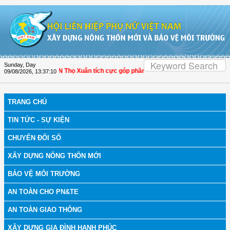
Skip to Content
Sunday, Day
nh Hóa: Hội LHPN Thọ Xuân tích cực góp phần nâng cao tỷ lệ người dân tham gi
09/08/2026
,
13:37:11
TRANG CHỦ
TIN TỨC - SỰ KIỆN
CHUYỂN ĐỔI SỐ
XÂY DỰNG NÔNG THÔN MỚI
BẢO VỆ MÔI TRƯỜNG
AN TOÀN CHO PN&TE
AN TOÀN GIAO THÔNG
XÂY DỰNG GIA ĐÌNH HẠNH PHÚC