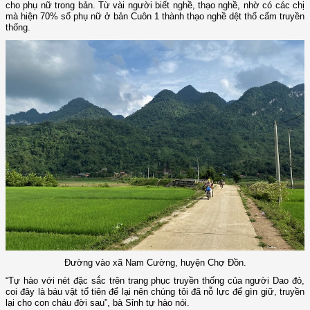
cho phụ nữ trong bản. Từ vài người biết nghề, thạo nghề, nhờ có các chị
mà hiện 70% số phụ nữ ở bản Cuôn 1 thành thạo nghề dệt thổ cẩm truyền
thống.
Đường vào xã Nam Cường, huyện Chợ Đồn.
“Tự hào với nét đặc sắc trên trang phục truyền thống của người Dao đỏ,
coi đây là báu vật tổ tiên để lại nên chúng tôi đã nỗ lực để gìn giữ, truyền
lại cho con cháu đời sau”, bà Sỉnh tự hào nói.