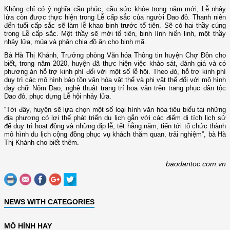
Không chỉ có ý nghĩa cầu phúc, cầu sức khỏe trong năm mới, Lễ nhảy
lửa còn được thực hiện trong Lễ cấp sắc của người Dao đỏ. Thanh niên
đến tuổi cấp sắc sẽ làm lễ khao binh trước tổ tiên. Sẽ có hai thầy cúng
trong Lễ cấp sắc. Một thầy sẽ mời tổ tiên, binh lính hiển linh, một thầy
nhảy lửa, múa và phân chia đồ ăn cho binh mã.
Bà Hà Thị Khánh, Trưởng phòng Văn hóa Thông tin huyện Chợ Đồn cho
biết, trong năm 2020, huyện đã thực hiện việc khảo sát, đánh giá và có
phương án hỗ trợ kinh phí đối với một số lễ hội. Theo đó, hỗ trợ kinh phí
duy trì các mô hình bảo tồn văn hóa vật thể và phi vật thể đối với mô hình
dạy chữ Nôm Dao, nghệ thuật trang trí hoa văn trên trang phục dân tộc
Dao đỏ, phục dựng Lễ hội nhảy lửa.
“Tới đây, huyện sẽ lựa chọn một số loại hình văn hóa tiêu biểu tại những
địa phương có lợi thế phát triển du lịch gắn với các điểm di tích lịch sử
để duy trì hoạt động và những dịp lễ, tết hằng năm, tiến tới tổ chức thành
mô hình du lịch cộng đồng phục vụ khách thăm quan, trải nghiệm”, bà Hà
Thị Khánh cho biết thêm.
baodantoc.com.vn
NEWS WITH CATEGORIES
MÔ HÌNH HAY