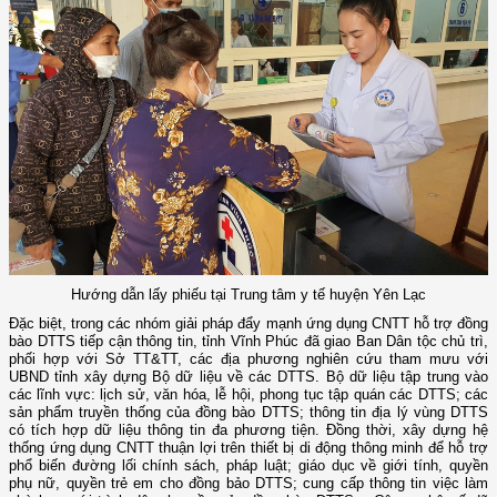
Hướng dẫn lấy phiếu tại Trung tâm y tế huyện Yên Lạc
Đặc biệt, trong các nhóm giải pháp đẩy mạnh ứng dụng CNTT hỗ trợ đồng
bào DTTS tiếp cận thông tin, tỉnh Vĩnh Phúc đã giao Ban Dân tộc chủ trì,
phối hợp với Sở TT&TT, các địa phương nghiên cứu tham mưu với
UBND tỉnh xây dựng Bộ dữ liệu về các DTTS. Bộ dữ liệu tập trung vào
các lĩnh vực: lịch sử, văn hóa, lễ hội, phong tục tập quán các DTTS; các
sản phẩm truyền thống của đồng bào DTTS; thông tin địa lý vùng DTTS
có tích hợp dữ liệu thông tin đa phương tiện. Đồng thời, xây dựng hệ
thống ứng dụng CNTT thuận lợi trên thiết bị di động thông minh để hỗ trợ
phổ biến đường lối chính sách, pháp luật; giáo dục về giới tính, quyền
phụ nữ, quyền trẻ em cho đồng bảo DTTS; cung cấp thông tin việc làm