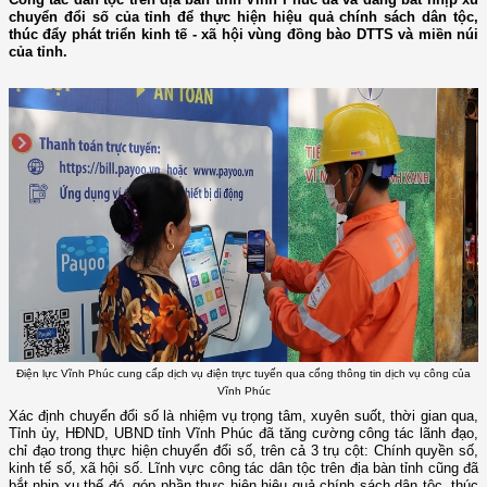
chuyển đổi số của tỉnh để thực hiện hiệu quả chính sách dân tộc,
thúc đẩy phát triển kinh tế - xã hội vùng đồng bào DTTS và miền núi
của tỉnh.
Điện lực Vĩnh Phúc cung cấp dịch vụ điện trực tuyến qua cổng thông tin dịch vụ công của
Vĩnh Phúc
Xác định chuyển đổi số là nhiệm vụ trọng tâm, xuyên suốt, thời gian qua,
Tỉnh ủy, HĐND, UBND tỉnh Vĩnh Phúc đã tăng cường công tác lãnh đạo,
chỉ đạo trong thực hiện chuyển đổi số, trên cả 3 trụ cột: Chính quyền số,
kinh tế số, xã hội số. Lĩnh vực công tác dân tộc trên địa bàn tỉnh cũng đã
bắt nhịp xu thế đó, góp phần thực hiện hiệu quả chính sách dân tộc, thúc