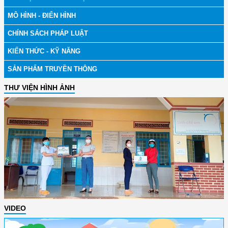
MÔ HÌNH - ĐIỂN HÌNH
CHÍNH SÁCH PHÁP LUẬT
KIẾN THỨC - KỸ NĂNG
SẢN PHẨM TRUYỀN THÔNG
THƯ VIỆN HÌNH ẢNH
VIDEO