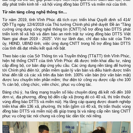
đẩy phát triển kinh tế - xã hội vùng đồng bào DTTS và miền núi của tỉnh.
Từ nền tảng công nghệ thông tin…
Từ năm 2019, tỉnh Vĩnh Phúc đã tích cực triển khai Quyết định số 414/
QĐ-TTg ngày 12/4/2019 của Thủ tướng Chính phủ phê duyệt Đề án “Tăng
cường ứng dụng công nghệ thông tin (CNTT) hỗ trợ đồng bào DTTS phát
triển kinh tế xã hội và đảm bảo an ninh trật tự vùng đồng bào DTTS Việt
Nam giai đoạn 2019 - 2025”. Với sự lãnh đạo, chỉ đạo sâu sát của Tỉnh
ủy, HĐND, UBND tỉnh, việc ứng dụng CNTT trong hỗ trợ đồng bào DTTS
của tỉnh đã đạt nhiều kết quả nổi bật.
Theo báo cáo của Sở Thông tin và Truyền thông (TT&TT) tỉnh Vĩnh Phúc,
hiện hệ thống CNTT của tỉnh Vĩnh Phúc đã được triển khai đầu tư, nâng
cấp đồng bộ, cơ bản đáp ứng yêu cầu. Các ứng dụng nền tảng để hướng
tới Chính phủ điện tử, phần mềm quản lý văn bản và điều hành được triển
khai đến tất cả các xã trên địa bàn tỉnh. 100% văn bản (trừ văn bản mật)
được lưu chuyển trên phần mềm; thư điện tử công vụ được cấp cho 100
% cán bộ, công chức, viên chức, phục vụ công tác.
Đáng chú ý, hạ tầng mạng truyền số liệu chuyên dùng đã kết nối đến 169
đơn vị, địa phương, đồng bộ đến cấp xã (trong đó có 40 xã, thị trấn thuộc
vùng đồng bào DTTS và miền núi). Hạ tầng cáp quang được doanh nghiệp
triển khai đến 136 xã, phường, thị trấn (gồm có 40 xã, thị trấn thuộc vùng
đồng bào DTTS và miền núi) đã giúp trang bị và nâng cấp nền tảng CNTT
phục vụ công tác nói chung và công tác dân tộc nói riêng.