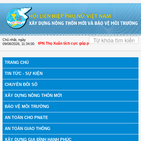
Truy cập nội dung luôn
OK
Chủ nhật, ngày
Thanh Hóa: Hội LHPN Thọ Xuân tích cực góp phần nâng cao tỷ lệ người dân tham
09/08/2026
,
11:34:01
TRANG CHỦ
TIN TỨC - SỰ KIỆN
CHUYỂN ĐỔI SỐ
XÂY DỰNG NÔNG THÔN MỚI
BẢO VỆ MÔI TRƯỜNG
AN TOÀN CHO PN&TE
AN TOÀN GIAO THÔNG
XÂY DỰNG GIA ĐÌNH HẠNH PHÚC