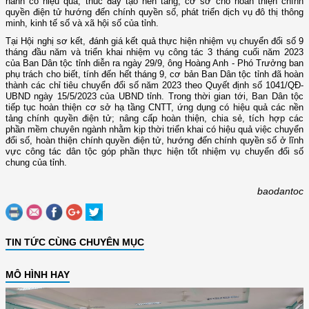
hành có hiệu quả, thúc đẩy tạo nền tảng, cơ sở cho hoàn thiện chính
quyền điện tử hướng đến chính quyền số, phát triển dịch vụ đô thị thông
minh, kinh tế số và xã hội số của tỉnh.
Tại Hội nghị sơ kết, đánh giá kết quả thực hiện nhiệm vụ chuyển đổi số 9
tháng đầu năm và triển khai nhiệm vụ công tác 3 tháng cuối năm 2023
của Ban Dân tộc tỉnh diễn ra ngày 29/9, ông Hoàng Anh - Phó Trưởng ban
phụ trách cho biết, tính đến hết tháng 9, cơ bản Ban Dân tộc tỉnh đã hoàn
thành các chỉ tiêu chuyển đổi số năm 2023 theo Quyết định số 1041/QĐ-
UBND ngày 15/5/2023 của UBND tỉnh. Trong thời gian tới, Ban Dân tộc
tiếp tục hoàn thiện cơ sở hạ tầng CNTT, ứng dụng có hiệu quả các nền
tảng chính quyền điện tử; nâng cấp hoàn thiện, chia sẻ, tích hợp các
phần mềm chuyên ngành nhằm kịp thời triển khai có hiệu quả việc chuyển
đổi số, hoàn thiện chính quyền điện tử, hướng đến chính quyền số ở lĩnh
vực công tác dân tộc góp phần thực hiện tốt nhiệm vụ chuyển đổi số
chung của tỉnh.
baodantoc
TIN TỨC CÙNG CHUYÊN MỤC
MÔ HÌNH HAY