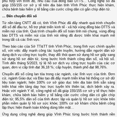
phù hợp với trình độ, nhu cầu của đồng bào DTTS... Công nghệ số đã
giúp 155/155 cơ sở y tế trên địa bàn tỉnh Vĩnh Phúc thực hiện khám,
chữa bệnh bảo hiểm y tế bằng căn cước công dân có gắn chíp điện tử.
… Đến chuyển đổi số
Từ nền tảng CNTT đã có, tỉnh Vĩnh Phúc đã đẩy nhanh quá trình chuyển
đổi số để đầu tư, hỗ trợ phát triển kinh tế - xã hội vùng đồng bào DTTS và
miền núi của tỉnh. Quá trình chuyển đổi số toàn tỉnh nói chung, vùng đồng
bào DTTS và miền núi của tỉnh nói riêng đã được triển khai mạnh mẽ
trong tất cả các lĩnh vực.
Theo báo cáo của Sở TT&TT tỉnh Vĩnh Phúc, trong lĩnh vực chính quyền
số, với việc đẩy mạnh công tác tuyên truyền, hướng dẫn người dân sử
dụng dịch vụ công trực tuyến, thay đổi thói quen sử dụng hồ sơ giấy sang
sử dụng hồ sơ điện tử, từng bước hình thành công dân số, xã hội số.
Tính đến tháng 5/2023, tỷ lệ hồ sơ dịch vụ công trực tuyến của các cơ
quan, đơn vị cấp tỉnh đạt 36,18 %; cấp huyện, thành phố đạt 98,76%.
Chuyển đổi số cũng lan tỏa trong các ngành, các lĩnh vực của tỉnh. Đơn
cử, ngành Giáo dục và Đào tạo đã đẩy mạnh triển khai hệ thống cơ sở dữ
liệu toàn ngành; hiện 100% cơ sở giáo dục trên địa bàn tỉnh sẵn sàng
triển khai nền tảng dạy học trực tuyến khi thiên tai, dịch bệnh xảy ra.
Hoặc với ngành Y tế, công nghệ số đã giúp 155/155 cơ sở y tế thực hiện
khám, chữa bệnh bảo hiểm y tế bằng căn cước công dân có gắn chíp
điện tử; 95,5% dân số của tỉnh được lập và quản lý hồ sơ sức khỏe trên
phần mềm quản lý hồ sơ sức khỏe; 100% cơ sở khám chữa bệnh công
lập thực hiện thanh toán không dùng tiền mặt…
Ứng dụng công nghệ đang giúp Vĩnh Phúc từng bước hình thành nền