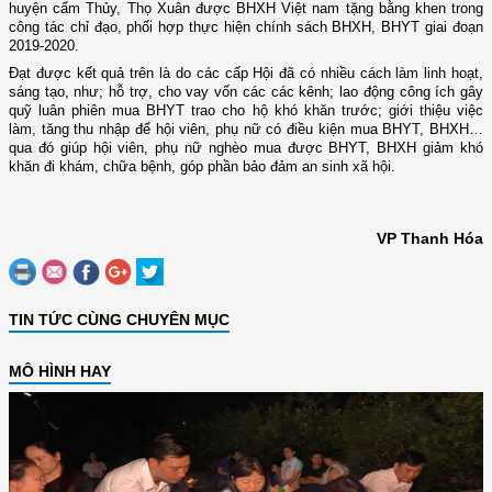
huyện cẩm Thủy, Thọ Xuân được BHXH Việt nam tặng bằng khen trong
công tác chỉ đạo, phối hợp thực hiện chính sách BHXH, BHYT giai đoạn
2019-2020.
Đạt được kết quả trên là do các cấp Hội đã có nhiều cách làm linh hoạt,
sáng tạo, như; hỗ trợ, cho vay vốn các các kênh; lao động công ích gây
quỹ luân phiên mua BHYT trao cho hộ khó khăn trước; giới thiệu việc
làm, tăng thu nhập để hội viên, phụ nữ có điều kiện mua BHYT, BHXH…
qua đó giúp hội viên, phụ nữ nghèo mua được BHYT, BHXH giảm khó
khăn đi khám, chữa bệnh, góp phần bảo đảm an sinh xã hội.
VP Thanh Hóa
TIN TỨC CÙNG CHUYÊN MỤC
MÔ HÌNH HAY