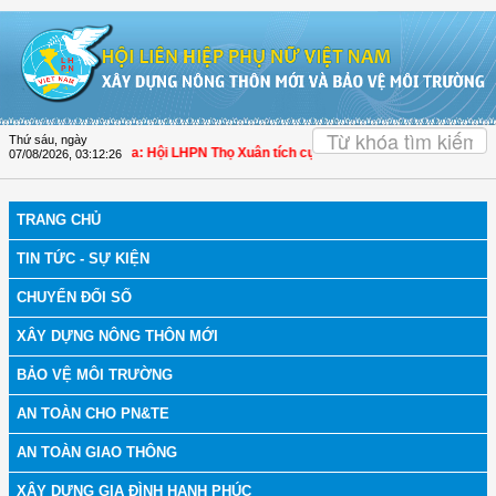
Truy cập nội dung luôn
OK
Thứ sáu, ngày
h bệnh
| Thanh Hóa: Hội LHPN Thọ Xuân tích cực góp phần nâng cao tỷ lệ người
07/08/2026
,
03:12:27
TRANG CHỦ
TIN TỨC - SỰ KIỆN
CHUYỂN ĐỔI SỐ
XÂY DỰNG NÔNG THÔN MỚI
BẢO VỆ MÔI TRƯỜNG
AN TOÀN CHO PN&TE
AN TOÀN GIAO THÔNG
XÂY DỰNG GIA ĐÌNH HẠNH PHÚC