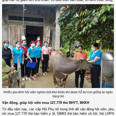
Nhiều gia đình hội viên nghèo bớt khó khăn khi được hỗ trợ con giống từ ngân
hàng bò
Vận động, giúp hội viên mua 127.778 thẻ BHYT, BHXH
Từ đầu năm nay, các cấp Hội Phụ nữ trong tỉnh đã vận động hội viên, phụ
nữ mua 127.778 thẻ bảo hiểm y tế, 59993 thẻ bảo hiểm xã hội. hội LHPN