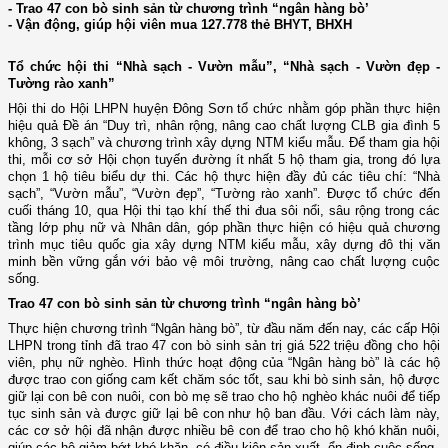
- Trao 47 con bò sinh sản từ chương trình “ngân hàng bò’
- Vận động, giúp hội viên mua 127.778 thẻ BHYT, BHXH
Tổ chức hội thi “Nhà sạch - Vườn mẫu”, “Nhà sạch - Vườn đẹp -
Tường rào xanh”
Hội thi do Hội LHPN huyện Đông Sơn tổ chức nhằm góp phần thực hiện
hiệu quả Đề án “Duy trì, nhân rộng, nâng cao chất lượng CLB gia đình 5
không, 3 sạch” và chương trình xây dựng NTM kiểu mẫu. Để tham gia hội
thi, mỗi cơ sở Hội chọn tuyến đường ít nhất 5 hộ tham gia, trong đó lựa
chọn 1 hộ tiêu biểu dự thi. Các hộ thực hiện đầy đủ các tiêu chí: “Nhà
sạch”, “Vườn mẫu”, “Vườn đẹp”, “Tường rào xanh”. Được tổ chức đến
cuối tháng 10, qua Hội thi tạo khí thế thi đua sôi nổi, sâu rộng trong các
tầng lớp phụ nữ và Nhân dân, góp phần thực hiện có hiệu quả chương
trình mục tiêu quốc gia xây dựng NTM kiểu mẫu, xây dựng đô thị văn
minh bền vững gắn với bảo vệ môi trường, nâng cao chất lượng cuộc
sống.
Trao 47 con bò sinh sản từ chương trình “ngân hàng bò’
Thực hiện chương trình “Ngân hàng bò”, từ đầu năm đến nay, các cấp Hội
LHPN trong tỉnh đã trao 47 con bò sinh sản trị giá 522 triệu đồng cho hội
viên, phụ nữ nghèo. Hình thức hoạt động của “Ngân hàng bò” là các hộ
được trao con giống cam kết chăm sóc tốt, sau khi bò sinh sản, hộ được
giữ lại con bê con nuôi, con bò mẹ sẽ trao cho hộ nghèo khác nuôi để tiếp
tục sinh sản và được giữ lại bê con như hộ ban đầu. Với cách làm này,
các cơ sở hội đã nhận được nhiều bê con để trao cho hộ khó khăn nuôi,
giúp các hộ giảm bớt khó khăn, có điều kiện sản xuất, ổn định cuộc sống.