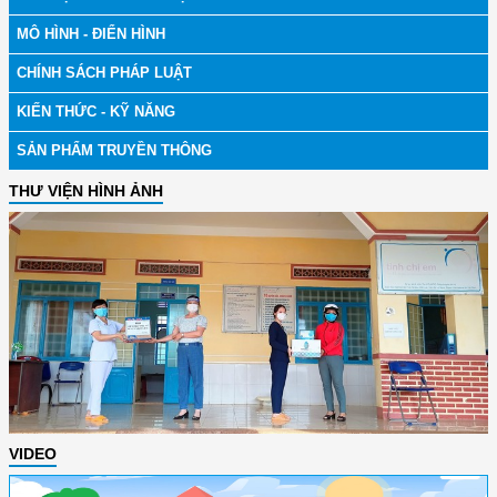
MÔ HÌNH - ĐIỂN HÌNH
CHÍNH SÁCH PHÁP LUẬT
KIẾN THỨC - KỸ NĂNG
SẢN PHẨM TRUYỀN THÔNG
THƯ VIỆN HÌNH ẢNH
VIDEO