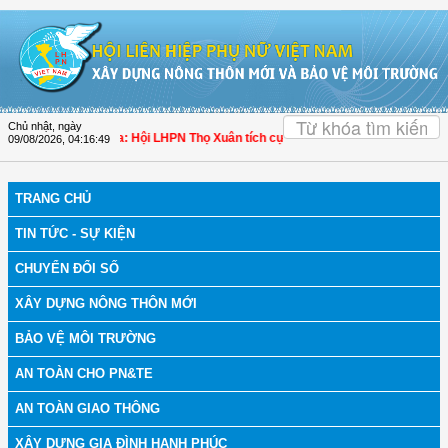
Truy cập nội dung luôn
OK
Chủ nhật, ngày
 bệnh
| Thanh Hóa: Hội LHPN Thọ Xuân tích cực góp phần nâng cao tỷ lệ người 
09/08/2026
,
04:16:50
TRANG CHỦ
TIN TỨC - SỰ KIỆN
CHUYỂN ĐỔI SỐ
XÂY DỰNG NÔNG THÔN MỚI
BẢO VỆ MÔI TRƯỜNG
AN TOÀN CHO PN&TE
AN TOÀN GIAO THÔNG
XÂY DỰNG GIA ĐÌNH HẠNH PHÚC