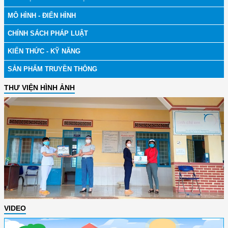
MÔ HÌNH - ĐIỂN HÌNH
CHÍNH SÁCH PHÁP LUẬT
KIẾN THỨC - KỸ NĂNG
SẢN PHẨM TRUYỀN THÔNG
THƯ VIỆN HÌNH ẢNH
VIDEO