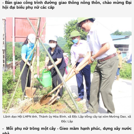
- Bàn giao công trình đường giao thông nông thôn, chào mừng Đại
hội đại biểu phụ nữ các cấp
Lãnh đạo Hội LHPN tỉnh, Thành ủy Hòa Bình, xã Độc Lập trồng cây tại xóm Mường Dao, xã
Độc Lập
- Mỗi phụ nữ trồng một cây - Gieo mầm hạnh phúc, dựng xây nước
nhà