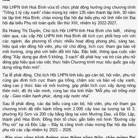
Hội LHPN tỉnh Hoà Bình vừa tổ chức
phát động hưởng ứng chương trình
“Trồng 1 tỷ cây xanh”
chào mừng kỷ niệm 135 năm thành lập tỉnh, 30 năm
tái lập tỉnh Hòa Bình; chào mừng Đại hội đại biểu phụ nữ tỉnh tiến tới Đại
hội đại biểu Phụ nữ toàn quốc lần thứ XIII, nhiệm kỳ 2022-2027
.
Bà Hoàng Thị Duyên, Chủ tịch Hội LHPN tỉnh Hoà Bình cho biết, những
năm qua, các cấp Hội LHPN tỉnh Hoà Bình đã tích cực phối hợp với với
các ngành, địa phương tổ chức nhiều hoạt động phong phú, sáng tạo,
hiệu quả vận động hội viên, phụ nữ chủ động, tích cực tham gia bảo vệ
môi trường, ứng phó với biến đổi khí hậu. Đặc biệt, thông qua cuộc vận
động “Xây dựng gia đình 5 không, 3 sạch” đã phát huy vai trò của phụ nữ
đóng góp hiệu quả vào việc thực hiện Chương trình mục tiêu quốc gia xây
dựng nông thôn mới”.
Tại lễ phát động, Chủ tịch Hội LHPN tỉnh kêu gọi cán bộ, hội viên, phụ nữ
cùng gia đình tích cực tham gia trồng, chăm sóc và bảo vệ cây xanh,
nâng cao ý thức bảo vệ môi trường, góp phần tích cực xây dựng nông
thôn mới, đô thị văn minh, cùng lan tỏa tinh thần
“Mỗi phụ nữ trồng một
cây - Gieo mầm hạnh phúc, dựng xây nước nhà”.
Sau lễ phát động, các đại biểu cùng cán bộ, hội viên, phụ nữ tham gia
chương trình đã tiến hành trồng mới 2.000 cây keo tai tượng tại tổ 3,
phường Kỳ Sơn và 200 cây bằng lăng tại xóm Mường Dao, xã Độc Lập,
thành phố Hòa Bình; Đồng thời tổ chức gắn biển mô hình “Đường cây
Phụ nữ” tại xã Độc Lập – Đây là công trình chào mừng Đại hội đại biểu
phụ nữ các cấp nhiệm kỳ 2021 – 2026.
- Bàn giao công trình đường giao thông nông thôn, chào mừng Đại