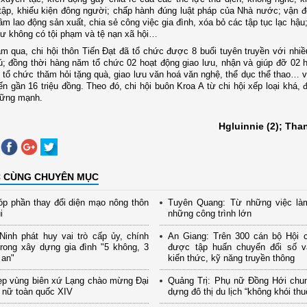
tập, khiếu kiện đông người; chấp hành đúng luật pháp của Nhà nước; vận 
âm lao động sản xuất, chia sẻ công việc gia đình, xóa bỏ các tập tục lạc hậ
ư không có tội phạm và tệ nạn xã hội…
 qua, chi hội thôn Tiến Đạt đã tổ chức được 8 buổi tuyên truyền với nhiề
; đồng thời hàng năm tổ chức 02 hoạt động giao lưu, nhận và giúp đỡ 02 h
 tổ chức thăm hỏi tặng quà, giao lưu văn hoá văn nghệ, thể dục thể thao… v
ến gần 16 triệu đồng. Theo đó, chi hội buôn Kroa A từ chi hội xếp loại khá,
vững mạnh.
Hgluinnie (2); Th
C CÙNG CHUYÊN MỤC
p phần thay đổi diện mạo nông thôn
Tuyên Quang: Từ những việc là
i
những công trình lớn
inh phát huy vai trò cấp ủy, chính
An Giang: Trên 300 cán bộ Hội 
rong xây dựng gia đình "5 không, 3
được tập huấn chuyển đổi số và
 an"
kiến thức, kỹ năng truyền thông
ẹp vùng biên xứ Lạng chào mừng Đại
Quảng Trị: Phụ nữ Đồng Hới chu
 nữ toàn quốc XIV
dựng đô thị du lịch “không khói thu