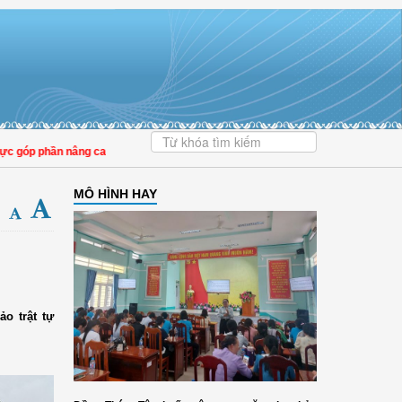
p phần nâng cao tỷ lệ người dân tham gia bảo hiểm y tế
MÔ HÌNH HAY
o trật tự