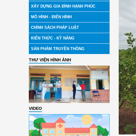
XÂY DỰNG GIA ĐÌNH HẠNH PHÚC
MÔ HÌNH - ĐIỂN HÌNH
CHÍNH SÁCH PHÁP LUẬT
KIẾN THỨC - KỸ NĂNG
SẢN PHẨM TRUYỀN THÔNG
THƯ VIỆN HÌNH ẢNH
VIDEO