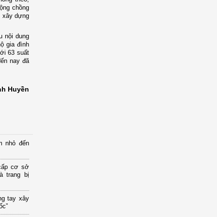
động chồng
u; xây dựng
u nội dung
ộ gia đình
ới 63 suất
 đến nay đã
anh Huyền
m nhỏ đến
cấp cơ sở
 trang bị
ng tay xây
ốc”