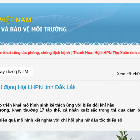
i công tác phòng, chống dịch bệnh
| Thanh Hóa: Hội LHPN Thọ Xuân tích cực gó
ây dựng NTM
Xem cỡ chữ
ạt động Hội LHPN tỉnh Đắk Lắk
o triển khai mô hình sinh kế thích ứng với biến đổi khí hậu
ương, khen thưởng 17 tập thể, cá nhân xuất sắc trong thi đua đảm bả
 hiệu quả mô hình kết nghĩa với chi hội phụ nữ dân tộc thiểu số