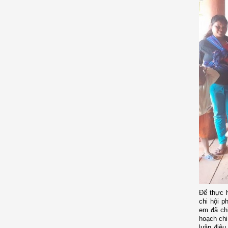
Để thực h
chi hội p
em đã ch
hoạch chi
luận điệu