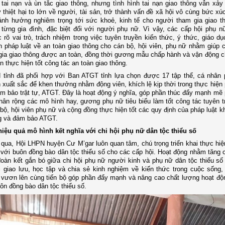
tai nạn và ùn tắc giao thông, nhưng tình hình tai nạn giao thông vẫn xảy
y thiệt hại to lớn về người, tài sản, trở thành vấn đề xã hội vô cùng bức x
ảnh hưởng nghiêm trọng tới sức khoẻ, kinh tế cho người tham gia giao t
từng gia đình, đặc biệt đối với người phụ nữ. Vì vậy, các cấp hội phụ nữ
 rõ vai trò, trách nhiệm trong việc tuyên truyền kiến thức, ý thức, giáo dụ
 pháp luật về an toàn giao thông cho cán bộ, hội viên, phụ nữ nhằm giúp 
gia giao thông được an toàn, đồng thời gương mẫu chấp hành và vận động c
n thực hiện tốt công tác an toàn giao thông.
 tỉnh đã phối hợp với Ban ATGT tỉnh lựa chọn được 17 tập thể, cá nhân
h xuất sắc để khen thưởng nhằm động viên, khích lệ kịp thời trong thực hiện
ảm bảo trật tự, ATGT. Đây là hoạt động ý nghĩa, góp phần thúc đẩy mạnh mẽ 
nhân rộng các mô hình hay, gương phụ nữ tiêu biểu làm tốt công tác tuyên t
bộ, hội viên phụ nữ và cộng đồng thực hiện tốt các quy định của pháp luật k
ng và đảm bảo ATGT.
 hiệu quả mô hình kết nghĩa với chi hội phụ nữ dân tộc thiểu số
 qua, Hội LHPN huyện Cư M’gar luôn quan tâm, chú trọng triển khai thực hiệ
 với buôn đồng bào dân tộc thiểu số cho các cấp hội. Hoạt động nhằm tăng
oàn kết gắn bó giữa chi hội phụ nữ người kinh và phụ nữ dân tộc thiểu số
 giao lưu, học tập và chia sẻ kinh nghiệm về kiến thức trong cuộc sống,
vươn lên cùng tiến bộ góp phần đẩy mạnh và nâng cao chất lượng hoạt độ
uôn đồng bào dân tộc thiểu số.