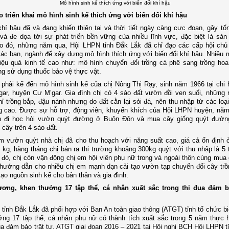
Mô hình sinh kế thích ứng với biến đổi khí hậu
o triển khai mô hình sinh kế thích ứng với biến đổi khí hậu
khí hậu đã và đang khiến thiên tai và thời tiết ngày càng cực đoan, gây tổn
và đe dọa tới sự phát triển bền vững của nhiều lĩnh vực, đặc biệt là sản
Do đó, những năm qua, Hội LHPN tỉnh Đắk Lắk đã chỉ đạo các cấp hội chủ
ác ban, ngành để xây dựng mô hình thích ứng với biến đổi khí hậu. Nhiều 
iệu quả kinh tế cao như: mô hình chuyển đổi trồng cà phê sang trồng hoa,
g sử dụng thuốc bảo vệ thực vật.
 phải kể đến mô hình sinh kế của chị Nông Thị Rạy, sinh năm 1966 tại chi h
ar, huyện Cư M’gar. Gia đình chị có 4 sào đất vườn đồi ven suối, những
hỉ trồng bắp, đậu nành nhưng do đất cằn lại sỏi đá, nên thu nhập từ các loạ
g cao. Được sự hỗ trợ, động viên, khuyến khích của Hội LHPN huyện, năm
 đi học hỏi vườn quýt đường ở Buôn Đôn và mua cây giống quýt đường
cây trên 4 sào đất.
m vườn quýt nhà chị đã cho thu hoạch với năng suất cao, giá cả ổn định
 kg, hàng tháng chị bán ra thị trường khoảng 300kg quýt với thu nhập là 5 t
đó, chị còn vận động chị em hội viên phụ nữ trong và ngoài thôn cùng mua 
 hướng dẫn cho nhiều chị em mạnh dạn cải tạo vườn tạp chuyển đổi cây trồ
tạo nguồn sinh kế cho bản thân và gia đình.
ương, khen thưởng 17 tập thể, cá nhân xuất sắc trong thi đua đảm bả
tỉnh Đắk Lắk đã phối hợp với Ban An toàn giao thông (ATGT) tỉnh tổ chức b
ng 17 tập thể, cá nhân phụ nữ có thành tích xuất sắc trong 5 năm thực 
đua đảm bảo trật tự, ATGT giai đoạn 2016 – 2021 tại Hội nghị BCH Hội LHPN t