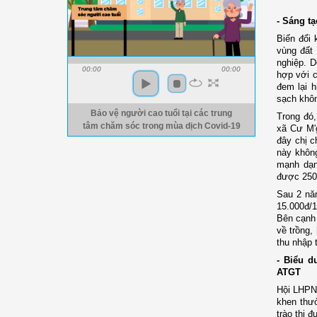
- Sáng tạ
Biến đổi 
vùng đất 
nghiệp. 
00:00
00:00
hợp với c
đem lại h
sạch khôn
Bảo vệ người cao tuổi tại các trung
Trong đó,
tâm chăm sóc trong mùa dịch Covid-19
xã Cư M'g
đây chị c
này khôn
mạnh dạn
được 250 
Sau 2 nă
15.000đ/1
Bên cạnh 
về trồng,
thu nhập 
- Biểu d
ATGT
Hội LHPN 
khen thưở
trào thi 