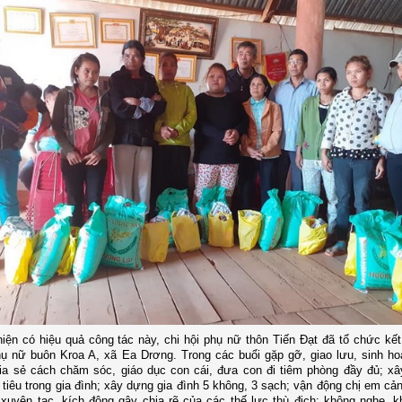
iện có hiệu quả công tác này, chi hội phụ nữ thôn Tiến Đạt đã tổ chức kết
hụ nữ buôn Kroa A, xã Ea Drơng. Trong các buổi gặp gỡ, giao lưu, sinh hoạ
ia sẻ cách chăm sóc, giáo dục con cái, đưa con đi tiêm phòng đầy đủ; x
 tiêu trong gia đình; xây dựng gia đình 5 không, 3 sạch; vận động chị em cả
 xuyên tạc, kích động gây chia rẽ của các thế lực thù địch; không nghe, k