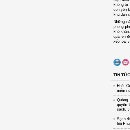
không tụ 
con yên t
khu dân c
Những năm
phong phú
khó khăn;
quà lên đ
xếp loại 
TIN TỨ
Huế: Gó
miền nú
Quảng N
quyền t
sạch, 3
Sạch đ
hội Phụ