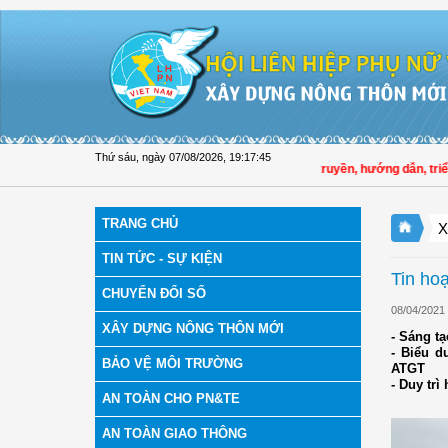
Truy cập nội dung luôn
Thứ sáu, ngày 07/08/2026
,
19:17:46
Hội LHPN tỉnh Đồng Tháp tuyên truyền, hướng dẫn, triển kha
TRANG CHỦ
X
TIN TỨC - SỰ KIỆN
Tin ho
CHUYỂN ĐỔI SỐ
08/04/2021
XÂY DỰNG NÔNG THÔN MỚI
- Sáng tạ
- Biểu d
BẢO VỆ MÔI TRƯỜNG
ATGT
- Duy trì
AN TOÀN CHO PN&TE
AN TOÀN GIAO THÔNG