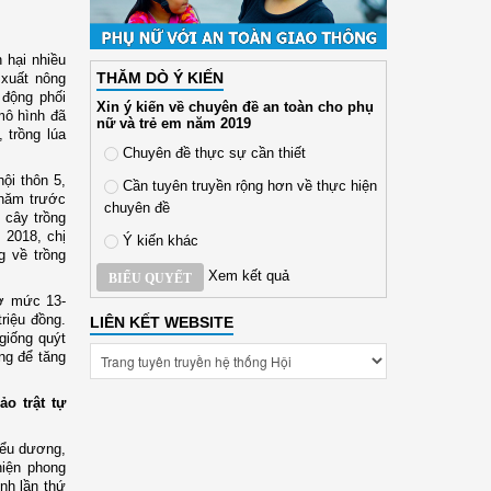
 hại nhiều
THĂM DÒ Ý KIẾN
 xuất nông
 động phối
Xin ý kiến về chuyên đề an toàn cho phụ
mô hình đã
nữ và trẻ em năm 2019
 trồng lúa
Chuyên đề thực sự cần thiết
ội thôn 5,
Cần tuyên truyền rộng hơn về thực hiện
 năm trước
chuyên đề
i cây trồng
 2018, chị
Ý kiến khác
 về trồng
Xem kết quả
BIỂU QUYẾT
 ở mức 13-
riệu đồng.
LIÊN KẾT WEBSITE
giống quýt
ng để tăng
o trật tự
iểu dương,
hiện phong
ỉnh lần thứ