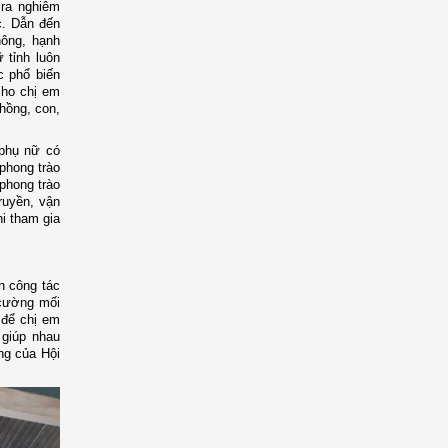
 ra nghiêm
úc. Dẫn đến
hông, hạnh
 tỉnh luôn
c phổ biến
cho chị em
hồng, con,
 phụ nữ có
 phong trào
phong trào
ruyền, vận
hi tham gia
n công tác
 cường mối
 để chị em
 giúp nhau
ng của Hội