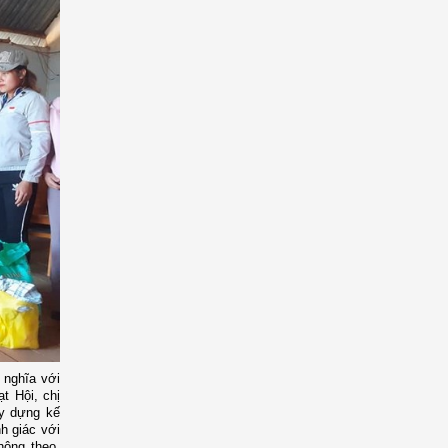
 nghĩa với
t Hội, chị
ây dựng kế
nh giác với
hông theo,