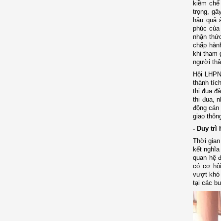
kiềm chế 
trọng, gâ
hậu quả 
phúc của 
nhận thức
chấp hành
khi tham 
người thâ
Hội LHPN
thành tíc
thi đua đ
thi đua, 
động cán 
giao thô
- Duy trì
Thời gian
kết nghĩa
quan hệ đ
có cơ hội
vượt khó 
tại các b