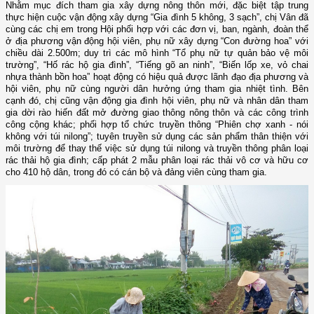
Nhằm mục đích tham gia xây dựng nông thôn mới, đặc biệt tập trung
thực hiện cuộc vận động xây dựng “Gia đình 5 không, 3 sạch”, chị Vân đã
cùng các chị em trong Hội phối hợp với các đơn vị, ban, ngành, đoàn thể
ở địa phương vận động hội viên, phụ nữ xây dựng “Con đường hoa” với
chiều dài 2.500m; duy trì các mô hình “Tổ phụ nữ tự quản bảo vệ môi
trường”, “Hố rác hộ gia đình”, “Tiếng gõ an ninh”, “Biến lốp xe, vỏ chai
nhựa thành bồn hoa” hoạt động có hiệu quả được lãnh đạo địa phương và
hội viên, phụ nữ cùng người dân hưởng ứng tham gia nhiệt tình. Bên
cạnh đó, chị cũng vận động gia đình hội viên, phụ nữ và nhân dân tham
gia dời rào hiến đất mở đường giao thông nông thôn và các công trình
công cộng khác; phối hợp tổ chức truyền thông “Phiên chợ xanh - nói
không với túi nilong”; tuyên truyền sử dụng các sản phẩm thân thiện với
môi trường để thay thế việc sử dụng túi nilong và truyền thông phân loại
rác thải hộ gia đình; cấp phát 2 mẫu phân loại rác thải vô cơ và hữu cơ
cho 410 hộ dân, trong đó có cán bộ và đảng viên cùng tham gia.