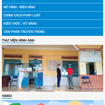
MÔ HÌNH - ĐIỂN HÌNH
CHÍNH SÁCH PHÁP LUẬT
KIẾN THỨC - KỸ NĂNG
SẢN PHẨM TRUYỀN THÔNG
THƯ VIỆN HÌNH ẢNH
VIDEO