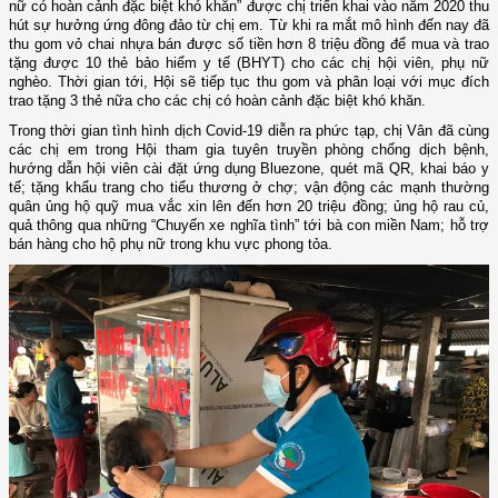
nữ có hoàn cảnh đặc biệt khó khăn” được chị triển khai vào năm 2020 thu
hút sự hưởng ứng đông đảo từ chị em. Từ khi ra mắt mô hình đến nay đã
thu gom vỏ chai nhựa bán được số tiền hơn 8 triệu đồng để mua và trao
tặng được 10 thẻ bảo hiểm y tế (BHYT) cho các chị hội viên, phụ nữ
nghèo. Thời gian tới, Hội sẽ tiếp tục thu gom và phân loại với mục đích
trao tặng 3 thẻ nữa cho các chị có hoàn cảnh đặc biệt khó khăn.
Trong thời gian tình hình dịch Covid-19 diễn ra phức tạp, chị Vân đã cùng
các chị em trong Hội tham gia tuyên truyền phòng chống dịch bệnh,
hướng dẫn hội viên cài đặt ứng dụng Bluezone, quét mã QR, khai báo y
tế; tặng khẩu trang cho tiểu thương ở chợ; vận động các mạnh thường
quân ủng hộ quỹ mua vắc xin lên đến hơn 20 triệu đồng; ủng hộ rau củ,
quả thông qua những “Chuyến xe nghĩa tình” tới bà con miền Nam; hỗ trợ
bán hàng cho hộ phụ nữ trong khu vực phong tỏa.