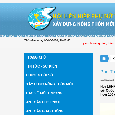
Truy cập nội dung luôn
Thứ năm, ngày 06/08/2026
,
20:02:46
Hội LHPN tỉnh Đồng Tháp tuyên truyền, hướng dẫn, triển khai
TRANG CHỦ
X
TIN TỨC - SỰ KIỆN
Phú Th
CHUYỂN ĐỔI SỐ
19/01/2021
XÂY DỰNG NÔNG THÔN MỚI
Hội LHPN
sử Quố
BẢO VỆ MÔI TRƯỜNG
hơn 100 
AN TOÀN CHO PN&TE
AN TOÀN GIAO THÔNG