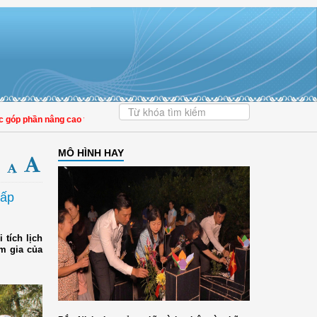
 phần nâng cao tỷ lệ người dân tham gia bảo hiểm y tế
MÔ HÌNH HAY
cấp
 tích lịch
ham gia của