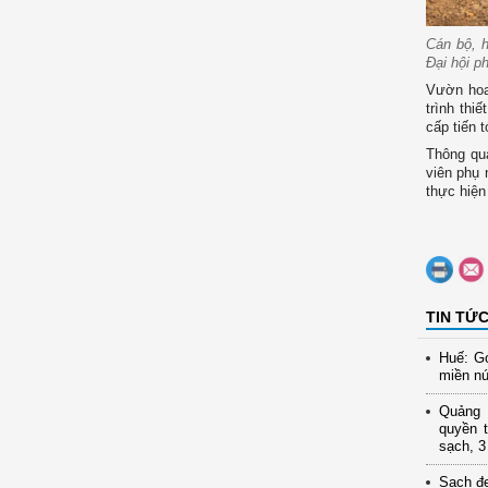
Cán bộ, 
Đại hội p
Vườn hoa
trình thiê
cấp tiến 
Thông qua 
viên phụ 
thực hiệ
TIN TỨ
Huế: Gó
miền nú
Quảng N
quyền t
sạch, 3
Sạch đ