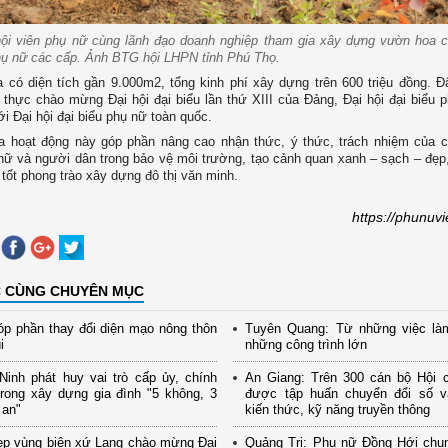
hội viên phụ nữ cùng lãnh đạo doanh nghiệp tham gia xây dựng vườn hoa
hụ nữ các cấp. Ảnh BTG hội LHPN tỉnh Phú Thọ.
 có diện tích gần 9.000m2, tổng kinh phí xây dựng trên 600 triệu đồng. Đa
́t thực chào mừng Đại hội đại biểu lần thứ XIII của Đảng, Đại hội đại biểu 
tới Đại hội đại biểu phụ nữ toàn quốc.
hoạt động này góp phần nâng cao nhận thức, ý thức, trách nhiệm của cán
nữ và người dân trong bảo vệ môi trường, tạo cảnh quan xanh – sạch – đẹp
n tốt phong trào xây dựng đô thị văn minh.
https://phunuv
C CÙNG CHUYÊN MỤC
p phần thay đổi diện mạo nông thôn
Tuyên Quang: Từ những việc là
i
những công trình lớn
inh phát huy vai trò cấp ủy, chính
An Giang: Trên 300 cán bộ Hội 
rong xây dựng gia đình "5 không, 3
được tập huấn chuyển đổi số và
 an"
kiến thức, kỹ năng truyền thông
ẹp vùng biên xứ Lạng chào mừng Đại
Quảng Trị: Phụ nữ Đồng Hới chu