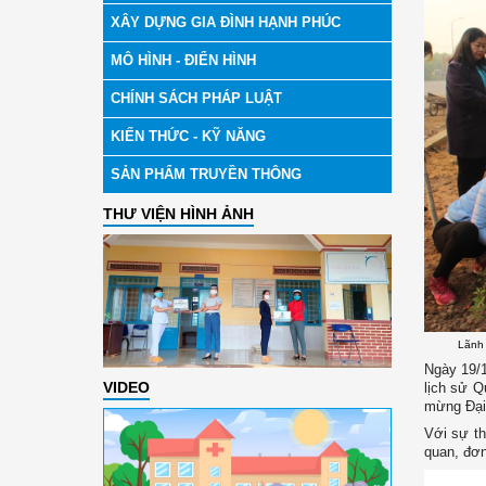
XÂY DỰNG GIA ĐÌNH HẠNH PHÚC
MÔ HÌNH - ĐIỂN HÌNH
CHÍNH SÁCH PHÁP LUẬT
KIẾN THỨC - KỸ NĂNG
SẢN PHẨM TRUYỀN THÔNG
THƯ VIỆN HÌNH ẢNH
Lãnh
Ngày 19/1,
VIDEO
lịch sử 
mừng Đại 
Với sự 
quan, đơn 