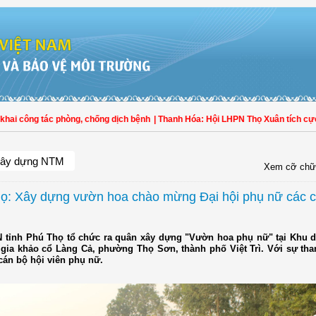
 công tác phòng, chống dịch bệnh
| Thanh Hóa: Hội LHPN Thọ Xuân tích cực góp
ây dựng NTM
Xem cỡ chữ
ọ: Xây dựng vườn hoa chào mừng Đại hội phụ nữ các 
 tỉnh Phú Thọ tổ chức ra quân xây dựng "Vườn hoa phụ nữ" tại Khu di
c gia khảo cổ Làng Cả, phường Thọ Sơn, thành phố Việt Trì. Với sự t
cán bộ hội viên phụ nữ.