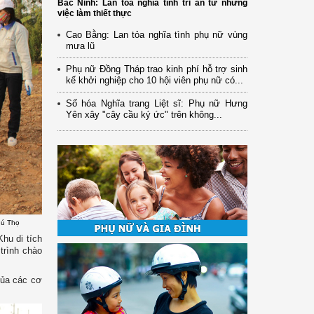
Bắc Ninh: Lan tỏa nghĩa tình tri ân từ những
việc làm thiết thực
Cao Bằng: Lan tỏa nghĩa tình phụ nữ vùng
mưa lũ
Phụ nữ Đồng Tháp trao kinh phí hỗ trợ sinh
kế khởi nghiệp cho 10 hội viên phụ nữ có...
Số hóa Nghĩa trang Liệt sĩ: Phụ nữ Hưng
Yên xây "cây cầu ký ức" trên không...
hú Thọ
Khu di tích
g trình chào
của các cơ