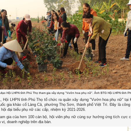
 đạo Hội LHPN tỉnh Phú Thọ tham gia xây dựng "Vườn hoa phụ nữ". Ảnh BTG Hội LHPN tỉnh P
 Hội LHPN tỉnh Phú Thọ tổ chức ra quân xây dựng "Vườn hoa phụ nữ" tại 
Quốc gia khảo cổ Làng Cả, phường Thọ Sơn, thành phố Việt Trì. Đây là côn
hội đại biểu phụ nữ các cấp, nhiệm kỳ 2021-2026.
tham gia của hơn 100 cán bộ, hội viên phụ nữ cùng sự hưởng ứng tích cực 
vị, doanh nghiệp trên địa bàn.