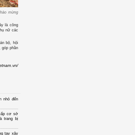
 chào mừng
̂y là công
phụ nữ các
 bộ, hội
, góp phần
ietnam.vn/
m nhỏ đến
cấp cơ sở
 trang bị
ng tay xây