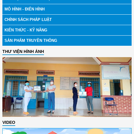
MÔ HÌNH - ĐIỂN HÌNH
CHÍNH SÁCH PHÁP LUẬT
KIẾN THỨC - KỸ NĂNG
SẢN PHẨM TRUYỀN THÔNG
THƯ VIỆN HÌNH ẢNH
VIDEO