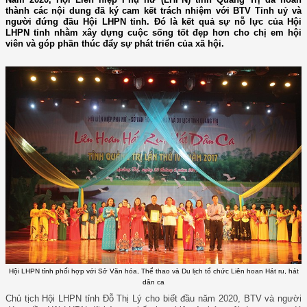
thành các nội dung đã ký cam kết trách nhiệm với BTV Tỉnh uỷ và
người đứng đầu Hội LHPN tỉnh. Đó là kết quả sự nỗ lực của Hội
LHPN tỉnh nhằm xây dựng cuộc sống tốt đẹp hơn cho chị em hội
viên và góp phần thúc đẩy sự phát triển của xã hội.
Hội LHPN tỉnh phối hợp với Sở Văn hóa, Thể thao và Du lịch tổ chức Liên hoan Hát ru, hát
dân ca
Chủ tịch Hội LHPN tỉnh Đỗ Thị Lý cho biết đầu năm 2020, BTV và người