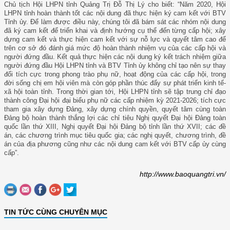
Chủ tịch Hội LHPN tỉnh Quảng Trị Đỗ Thị Lý cho biết: “Năm 2020, Hội
LHPN tỉnh hoàn thành tốt các nội dung đã thực hiện ký cam kết với BTV
Tỉnh ủy. Để làm được điều này, chúng tôi đã bám sát các nhóm nội dung
đã ký cam kết để triển khai và định hướng cụ thể đến từng cấp hội; xây
dựng cam kết và thực hiện cam kết với sự nỗ lực và quyết tâm cao để
trên cơ sở đó đánh giá mức độ hoàn thành nhiệm vụ của các cấp hội và
người đứng đầu. Kết quả thực hiện các nội dung ký kết trách nhiệm giữa
người đứng đầu Hội LHPN tỉnh và BTV Tỉnh ủy không chỉ tạo nên sự thay
đổi tích cực trong phong trào phụ nữ, hoạt động của các cấp hội, trong
đời sống chị em hội viên mà còn góp phần thúc đẩy sự phát triển kinh tế-
xã hội toàn tỉnh. Trong thời gian tới, Hội LHPN tỉnh sẽ tập trung chỉ đạo
thành công Đại hội đại biểu phụ nữ các cấp nhiệm kỳ 2021-2026; tích cực
tham gia xây dựng Đảng, xây dựng chính quyền, quyết tâm cùng toàn
Đảng bộ hoàn thành thắng lợi các chỉ tiêu Nghị quyết Đại hội Đảng toàn
quốc lần thứ XIII, Nghị quyết Đại hội Đảng bộ tỉnh lần thứ XVII; các đề
án, các chương trình mục tiêu quốc gia; các nghị quyết, chương trình, đề
án của địa phương cũng như các nội dung cam kết với BTV cấp ủy cùng
cấp”.
http://www.baoquangtri.vn/
TIN TỨC CÙNG CHUYÊN MỤC