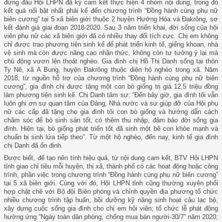
đứng đầu Hội LHPN đã ký cam kết thực hiện 4 nhóm nội dung, trong đó
kết quả nổi bật nhất phải kể đến chương trình “Đồng hành cùng phụ nữ
biên cương” tại 5 xã biên giới thuộc 2 huyện Hướng Hóa và Đakrông, sơ
kết đánh giá giai đoạn 2018-2020. Sau 3 năm triển khai, đời sống của hội
viên phụ nữ các xã biên giới đã có nhiều thay đổi tích cực. Chị em không
chỉ được trao phương tiện sinh kế để phát triển kinh tế, giếng khoan, nhà
vệ sinh mà còn được nâng cao nhận thức, không còn tư tưởng ỷ lại mà
chủ động vươn lên thoát nghèo. Gia đình chị Hồ Thị Danh sống tại thôn
Ty Nê, xã A Bung, huyện Đakrông thuộc diện hộ nghèo trong xã. Năm
2018, từ nguồn hỗ trợ của chương trình “Đồng hành cùng phụ nữ biên
cương”, gia đình chị được tặng một con bò giống trị giá 12,5 triệu đồng
làm phương tiện sinh kế. Chị Danh tâm sự: “Đến bây giờ, gia đình tôi vẫn
luôn ghi ơn sự quan tâm của Đảng, Nhà nước và sự giúp đỡ của Hội phụ
nữ các cấp đã tặng cho gia đình tôi con bò giống và hướng dẫn cách
chăm sóc để bò sinh sản tốt, có thêm thu nhập, đảm bảo đời sống gia
đình. Hiện tại, bò giống phát triển tốt đã sinh một bê con khỏe mạnh và
chuẩn bị sinh lứa tiếp theo”. Từ một hộ nghèo, đến nay, kinh tế gia đình
chị Danh đã ổn định.
Được biết, để tạo nên tính hiệu quả, từ nội dung cam kết, BTV Hội LHPN
tỉnh giao chỉ tiêu mỗi huyện, thị xã, thành phố có các hoạt động hoặc công
trình, phần việc trong chương trình “Đồng hành cùng phụ nữ biên cương”
tại 5 xã biên giới. Cùng với đó, Hội LHPN tỉnh cũng thường xuyên phối
hợp chặt chẽ với Bộ đội Biên phòng và chính quyền địa phương tổ chức
nhiều chương trình tập huấn, bồi dưỡng kỹ năng sinh hoạt câu lạc bộ,
xây dựng cuộc sống gia đình cho chị em hội viên; tổ chức lễ phát động
hưởng ứng “Ngày toàn dân phòng, chống mua bán người-30/7” năm 2020;