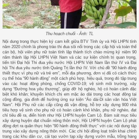
Thu hoạch chuối - Ảnh: TL
Nội dung trong thực hiện ký cam kết giữa BTV Tỉnh ủy và Hội LHPN tỉnh
năm 2020 chính là phong trào thi đua sôi nổi trong các cấp hội và toàn thể
cán bộ, hội viên phụ nữ toàn tỉnh lập thành tích chào mừng kỷ niệm 90
năm thành lập Hội LHPN Việt Nam và các sự kiện chính trị quan trọng,
tiến tới Đại hội Thi đua yêu nước Hội LHPN Việt Nam lần thứ IV và Đại
hội Thi đua yêu nước tỉnh Quảng Trị lần thứ IV. Với chủ đề “90 hành động
thiết thực vì phụ nữ và trẻ em”, mỗi địa phương, đơn vị đã có cách thức
cụ thể hóa “90 hành động” một cách phù hợp, hiệu quả, trong đó tập trung
vào các hoạt động phòng, chống COVID-19; vệ sinh môi trường, xây
dựng “Đường hoa yêu thương”, giúp đỡ hộ nghèo, hộ có hoàn cảnh đặc
biệt khó khăn; khuyến khích chị em mặc áo dài trong các hoạt động tại
cộng đồng, gia đình để hưởng ứng sự kiện “Áo dài-Di sản văn hóa Việt
Nam”. Hội Phụ nữ các cấp cũng đã vận động, hỗ trợ xây dựng 900 nhà
tiêu hợp vệ sinh cho phụ nữ có hoàn cảnh khó khăn, phụ nữ nghèo, đạt
chỉ tiêu đề ra, điển hình như Hội LHPN huyện Cam Lộ. Bám sát mục tiêu
xây dựng huyện đạt chuẩn nông thôn mới, Hội LHPN huyện Cam Lộ phát
động đợt ra quân thực hiện “90 hành động thiết thực” với các nội dung tập
trung vào xây dựng nông thôn mới. Các chi hội đồng loạt triển khai chỉnh
trang các khu dân cư, cải tạo vườn tạp xây dựng vườn mẫu, trồng hàng