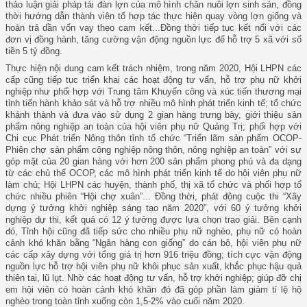
thảo luận giải pháp tái đàn lợn của mô hình chăn nuôi lợn sinh sản, đồng
thời hướng dẫn thành viên tổ hợp tác thực hiện quay vòng lợn giống và
hoàn trả dần vốn vay theo cam kết...Đồng thời tiếp tục kết nối với các
đơn vị đồng hành, tăng cường vận động nguồn lực để hỗ trợ 5 xã với số
tiền 5 tỷ đồng.
Thực hiện nội dung cam kết trách nhiệm, trong năm 2020, Hội LHPN các
cấp cũng tiếp tục triển khai các hoạt động tư vấn, hỗ trợ phụ nữ khởi
nghiệp như phối hợp với Trung tâm Khuyến công và xúc tiến thương mại
tỉnh tiến hành khảo sát và hỗ trợ nhiều mô hình phát triển kinh tế; tổ chức
khánh thành và đưa vào sử dụng 2 gian hàng trưng bày, giới thiệu sản
phẩm nông nghiệp an toàn của hội viên phụ nữ Quảng Trị; phối hợp với
Chi cục Phát triển Nông thôn tỉnh tổ chức “Triển lãm sản phẩm OCOP-
Phiên chợ sản phẩm công nghiệp nông thôn, nông nghiệp an toàn” với sự
góp mặt của 20 gian hàng với hơn 200 sản phẩm phong phú và đa dạng
từ các chủ thể OCOP, các mô hình phát triển kinh tế do hội viên phụ nữ
làm chủ; Hội LHPN các huyện, thành phố, thị xã tổ chức và phối hợp tổ
chức nhiều phiên “Hội chợ xuân”... Đồng thời, phát động cuộc thi “Xây
dựng ý tưởng khởi nghiệp sáng tạo năm 2020”, với 60 ý tưởng khởi
nghiệp dự thi, kết quả có 12 ý tưởng được lựa chọn trao giải. Bên cạnh
đó, Tỉnh hội cũng đã tiếp sức cho nhiều phụ nữ nghèo, phụ nữ có hoàn
cảnh khó khăn bằng “Ngân hàng con giống” do cán bộ, hội viên phụ nữ
các cấp xây dựng với tổng giá trị hơn 916 triệu đồng; tích cực vận động
nguồn lực hỗ trợ hội viên phụ nữ khôi phục sản xuất, khắc phục hậu quả
thiên tai, lũ lụt. Nhờ các hoạt động tư vấn, hỗ trợ khởi nghiệp; giúp đỡ chị
em hội viên có hoàn cảnh khó khăn đó đã góp phần làm giảm tỉ lệ hộ
nghèo trong toàn tỉnh xuống còn 1,5-2% vào cuối năm 2020.