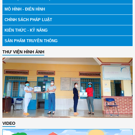
MÔ HÌNH - ĐIỂN HÌNH
CHÍNH SÁCH PHÁP LUẬT
KIẾN THỨC - KỸ NĂNG
SẢN PHẨM TRUYỀN THÔNG
THƯ VIỆN HÌNH ẢNH
VIDEO