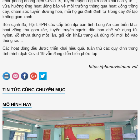
chốt phòng chống dịch Covid-19, tuyên truyền người dân khai báo y tế…,
vừa hưởng ứng hoạt động bảo vệ môi trường thông qua hoạt động trồng
cây, chăm sóc tuyến đường hoa, mỗi hộ gia đình đình tự trồng cây để tạo
không gian xanh.
Bên cạnh đó, Hội LHPN các cấp trên địa bàn tỉnh Long An còn triển khai
hoạt động thu gom rác, tuyên truyền người dân hạn chế sử dụng túi
nylon, đồ nhựa dùng một lần, gói kín khẩu trang đã dùng rồi mới bỏ vào
thùng rác...
Các hoạt động đều được triển khai hiệu quả, tuân thủ các quy định trong
tình hình dịch Covid-19 vẫn đang diễn biến phức tạp.
https://phunuvietnam.vn/
TIN TỨC CÙNG CHUYÊN MỤC
MÔ HÌNH HAY