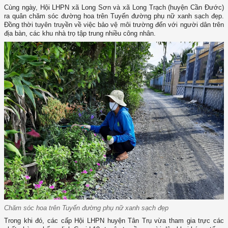
Cùng ngày, Hội LHPN xã Long Sơn và xã Long Trạch (huyện Cần Đước)
ra quân chăm sóc đường hoa trên Tuyến đường phụ nữ xanh sạch đẹp.
Đồng thời tuyên truyền về việc bảo vệ môi trường đến với người dân trên
địa bàn, các khu nhà trọ tập trung nhiều công nhân.
Chăm sóc hoa trên Tuyến đường phụ nữ xanh sạch đẹp
Trong khi đó, các cấp Hội LHPN huyện Tân Trụ vừa tham gia trực các