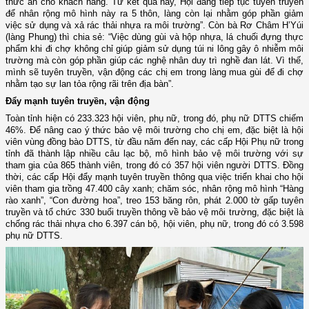
thức ăn cho khách hàng. Từ kết quả này, Hội đang tiếp tục tuyên truyền
để nhân rộng mô hình này ra 5 thôn, làng còn lại nhằm góp phần giảm
việc sử dụng và xả rác thải nhựa ra môi trường”. Còn bà Rơ Châm H’Yúi
(làng Phung) thì chia sẻ: “Việc dùng gùi và hộp nhựa, lá chuối đựng thực
phẩm khi đi chợ không chỉ giúp giảm sử dụng túi ni lông gây ô nhiễm môi
trường mà còn góp phần giúp các nghệ nhân duy trì nghề đan lát. Vì thế,
mình sẽ tuyên truyền, vận động các chị em trong làng mua gùi để đi chợ
nhằm tạo sự lan tỏa rộng rãi trên địa bàn”.
Đẩy mạnh tuyên truyền, vận động
Toàn tỉnh hiện có 233.323 hội viên, phụ nữ, trong đó, phụ nữ DTTS chiếm
46%. Để nâng cao ý thức bảo vệ môi trường cho chị em, đặc biệt là hội
viên vùng đồng bào DTTS, từ đầu năm đến nay, các cấp Hội Phụ nữ trong
tỉnh đã thành lập nhiều câu lạc bộ, mô hình bảo vệ môi trường với sự
tham gia của 865 thành viên, trong đó có 357 hội viên người DTTS. Đồng
thời, các cấp Hội đẩy mạnh tuyên truyền thông qua việc triển khai cho hội
viên tham gia trồng 47.400 cây xanh; chăm sóc, nhân rộng mô hình “Hàng
rào xanh”, “Con đường hoa”, treo 153 băng rôn, phát 2.000 tờ gấp tuyên
truyền và tổ chức 330 buổi truyền thông về bảo vệ môi trường, đặc biệt là
chống rác thải nhựa cho 6.397 cán bộ, hội viên, phụ nữ, trong đó có 3.598
phụ nữ DTTS.