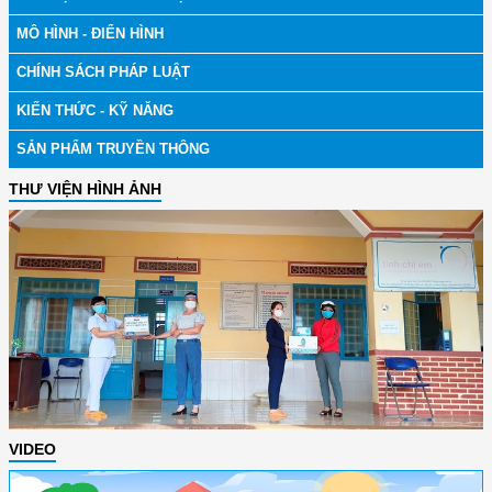
MÔ HÌNH - ĐIỂN HÌNH
CHÍNH SÁCH PHÁP LUẬT
KIẾN THỨC - KỸ NĂNG
SẢN PHẨM TRUYỀN THÔNG
THƯ VIỆN HÌNH ẢNH
VIDEO