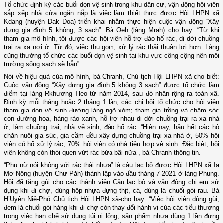
Tổ chức định kỳ các buổi dọn vệ sinh trong khu dân cư, vận động hội viên
sắp xếp nhà cửa ngăn nắp là việc làm thiết thực được Hội LHPN xã
Kdang (huyện Đak Đoa) triển khai nhằm thực hiện cuộc vận động “Xây
dựng gia đình 5 không, 3 sạch”. Bà Oeh (làng Mrah) cho hay: “Từ khi
tham gia mô hình, tôi được các hội viên hỗ trợ đào hố rác, di dời chuồng
trại ra xa nơi ở. Từ đó, việc thu gom, xử lý rác thải thuận lợi hơn. Làng
cũng thường tổ chức các buổi dọn vệ sinh tại khu vực công cộng nên môi
trường sống sạch sẽ hẳn”.
Nói về hiệu quả của mô hình, bà Chranh, Chủ tịch Hội LHPN xã cho biết:
Cuộc vận động “Xây dựng gia đình 5 không 3 sạch” được tổ chức làm
điểm tại làng Rkhương Tleo từ năm 2014, sau đó nhân rộng ra toàn xã.
Định kỳ mỗi tháng hoặc 2 tháng 1 lần, các chi hội tổ chức cho hội viên
tham gia dọn vệ sinh đường làng ngõ xóm; tham gia trồng và chăm sóc
con đường hoa, hàng rào xanh, hỗ trợ nhau di dời chuồng trại ra xa nhà
ở, làm chuồng trại, nhà vệ sinh, đào hố rác. “Hiện nay, hầu hết các hộ
chăn nuôi gia súc, gia cầm đều xây dựng chuồng trại xa nhà ở, 50% hội
viên có hố xử lý rác, 70% hội viên có nhà tiêu hợp vệ sinh. Đặc biệt, hội
viên không còn thói quen vứt rác bừa bãi nữa”, bà Chranh thông tin.
“Phụ nữ nói không với rác thải nhựa” là câu lạc bộ được Hội LHPN xã Ia
Mơ Nông (huyện Chư Păh) thành lập vào đầu tháng 7-2021 ở làng Phung.
Hội đã tặng gùi cho các thành viên Câu lạc bộ và vận động chị em sử
dụng khi đi chợ, dùng hộp nhựa đựng thịt, cá, dùng lá chuối gói rau. Bà
H’Uyên Niê-Phó Chủ tịch Hội LHPN xã-cho hay: “Việc hội viên dùng gùi,
đem lá chuối gói hàng khi đi chợ còn thay đổi hành vi của các tiểu thương
trong việc hạn chế sử dụng túi ni lông, sản phẩm nhựa dùng 1 lần đựng