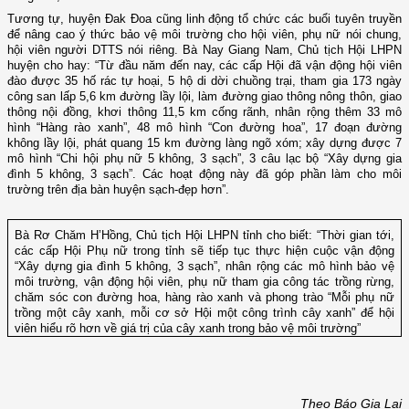
Tương tự, huyện Đak Đoa cũng linh động tổ chức các buổi tuyên truyền
để nâng cao ý thức bảo vệ môi trường cho hội viên, phụ nữ nói chung,
hội viên người DTTS nói riêng. Bà Nay Giang Nam, Chủ tịch Hội LHPN
huyện cho hay: “Từ đầu năm đến nay, các cấp Hội đã vận động hội viên
đào được 35 hố rác tự hoại, 5 hộ di dời chuồng trại, tham gia 173 ngày
công san lấp 5,6 km đường lầy lội, làm đường giao thông nông thôn, giao
thông nội đồng, khơi thông 11,5 km cống rãnh, nhân rộng thêm 33 mô
hình “Hàng rào xanh”, 48 mô hình “Con đường hoa”, 17 đoạn đường
không lầy lội, phát quang 15 km đường làng ngõ xóm; xây dựng được 7
mô hình “Chi hội phụ nữ 5 không, 3 sạch”, 3 câu lạc bộ “Xây dựng gia
đình 5 không, 3 sạch”. Các hoạt động này đã góp phần làm cho môi
trường trên địa bàn huyện sạch-đẹp hơn”.
Bà Rơ Chăm H’Hồng, Chủ tịch Hội LHPN tỉnh cho biết: “Thời gian tới,
các cấp Hội Phụ nữ trong tỉnh sẽ tiếp tục thực hiện cuộc vận động
“Xây dựng gia đình 5 không, 3 sạch”, nhân rộng các mô hình bảo vệ
môi trường, vận động hội viên, phụ nữ tham gia công tác trồng rừng,
chăm sóc con đường hoa, hàng rào xanh và phong trào “Mỗi phụ nữ
trồng một cây xanh, mỗi cơ sở Hội một công trình cây xanh” để hội
viên hiểu rõ hơn về giá trị của cây xanh trong bảo vệ môi trường”
Theo Báo Gia Lai