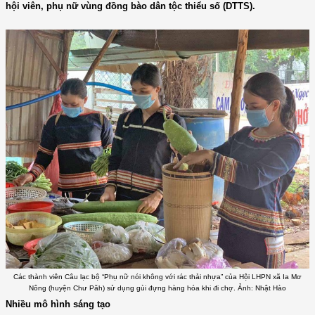
hội viên, phụ nữ vùng đồng bào dân tộc thiểu số (DTTS).
Các thành viên Câu lạc bộ “Phụ nữ nói không với rác thải nhựa” của Hội LHPN xã Ia Mơ
Nông (huyện Chư Păh) sử dụng gùi đựng hàng hóa khi đi chợ. Ảnh: Nhật Hào
Nhiều mô hình sáng tạo