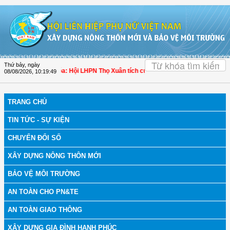
Truy cập nội dung luôn
OK
Thứ bảy, ngày
 bệnh
| Thanh Hóa: Hội LHPN Thọ Xuân tích cực góp phần nâng cao tỷ lệ người 
08/08/2026
,
10:19:50
TRANG CHỦ
TIN TỨC - SỰ KIỆN
CHUYỂN ĐỔI SỐ
XÂY DỰNG NÔNG THÔN MỚI
BẢO VỆ MÔI TRƯỜNG
AN TOÀN CHO PN&TE
AN TOÀN GIAO THÔNG
XÂY DỰNG GIA ĐÌNH HẠNH PHÚC