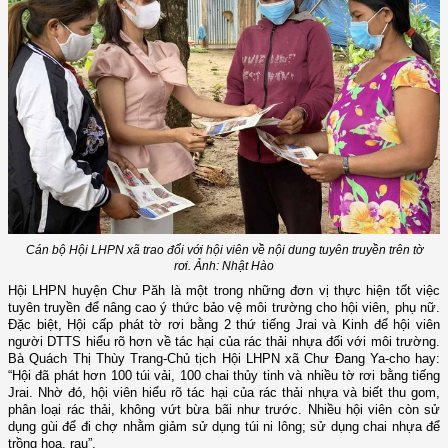
Cán bộ Hội LHPN xã trao đổi với hội viên về nội dung tuyên truyền trên tờ
rơi. Ảnh: Nhật Hào
Hội LHPN huyện Chư Păh là một trong những đơn vị thực hiện tốt việc
tuyên truyền để nâng cao ý thức bảo vệ môi trường cho hội viên, phụ nữ.
Đặc biệt, Hội cấp phát tờ rơi bằng 2 thứ tiếng Jrai và Kinh để hội viên
người DTTS hiểu rõ hơn về tác hại của rác thải nhựa đối với môi trường.
Bà Quách Thị Thùy Trang-Chủ tịch Hội LHPN xã Chư Đang Ya-cho hay:
“Hội đã phát hơn 100 túi vải, 100 chai thủy tinh và nhiều tờ rơi bằng tiếng
Jrai. Nhờ đó, hội viên hiểu rõ tác hại của rác thải nhựa và biết thu gom,
phân loại rác thải, không vứt bừa bãi như trước. Nhiều hội viên còn sử
dụng gùi để đi chợ nhằm giảm sử dụng túi ni lông; sử dụng chai nhựa để
trồng hoa, rau”.