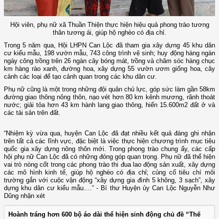
Hội viên, phụ nữ xã Thuần Thiện thực hiện hiệu quả phong trào tương
thân tương ái, giúp hộ nghèo có địa chỉ.
Trong 5 năm qua, Hội LHPN Can Lộc đã tham gia xây dựng 45 khu dân
cư kiểu mẫu, 198 vườn mẫu, 743 công trình vệ sinh; huy động hàng ngàn
ngày công trồng trên 26 ngàn cây bóng mát, trồng và chăm sóc hàng chục
km hàng rào xanh, đường hoa, xây dựng 55 vườn ươm giống hoa, cây
cảnh các loại để tạo cảnh quan trong các khu dân cư.
Phụ nữ cũng là một trong những đội quân chủ lực, góp sức làm gần 58km
đường giao thông nông thôn, nạo vét hơn 80 km kênh mương, rãnh thoát
nước; giải tỏa hơn 43 km hành lang giao thông, hiến 15.600m2 đất ở và
các tài sản trên đất.
“Nhiệm kỳ vừa qua, huyện Can Lộc đã đạt nhiều kết quả đáng ghi nhận
trên tất cả các lĩnh vực, đặc biệt là việc thực hiện chương trình mục tiêu
quốc gia xây dựng nông thôn mới. Trong phong trào chung ấy, các cấp
hội phụ nữ Can Lộc đã có những đóng góp quan trọng. Phụ nữ đã thể hiện
vai trò nòng cốt trong các phong trào thi đua lao động sản xuất, xây dựng
các mô hình kinh tế, giúp hộ nghèo có địa chỉ; củng cố tiêu chí môi
trường gắn với cuộc vận động “xây dựng gia đình 5 không, 3 sạch”, xây
dựng khu dân cư kiểu mẫu….” - Bí thư Huyện ủy Can Lộc Nguyễn Như
Dũng nhận xét
Hoành tráng hơn 600 bộ áo dài thể hiện sinh động chủ đề “Thế