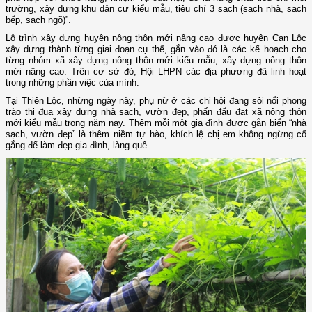
trường, xây dựng khu dân cư kiểu mẫu, tiêu chí 3 sạch (sạch nhà, sạch
bếp, sạch ngõ)”.
Lộ trình xây dựng huyện nông thôn mới nâng cao được huyện Can Lộc
xây dựng thành từng giai đoạn cụ thể, gắn vào đó là các kế hoạch cho
từng nhóm xã xây dựng nông thôn mới kiểu mẫu, xây dựng nông thôn
mới nâng cao. Trên cơ sở đó, Hội LHPN các địa phương đã linh hoạt
trong những phần việc của mình.
Tại Thiên Lộc, những ngày này, phụ nữ ở các chi hội đang sôi nổi phong
trào thi đua xây dựng nhà sạch, vườn đẹp, phấn đấu đạt xã nông thôn
mới kiểu mẫu trong năm nay. Thêm mỗi một gia đình được gắn biển “nhà
sạch, vườn đẹp” là thêm niềm tự hào, khích lệ chị em không ngừng cố
gắng để làm đẹp gia đình, làng quê.