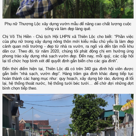
Phụ nữ Thượng Lộc xây dựng vườn mẫu để nâng cao chất lượng cuộc
sống và làm đẹp làng quê.
Chị Võ Thị Hiền - Chủ tịch Hội LHPN xã Thiên Lộc cho biết: “Phần việc
của phụ nữ trong xây dựng nông thôn mới kiểu mẫu chủ yếu là làm đẹp
cảnh quan môi trường - đẹp từ nhà ra vườn, ra ngõ và đến tận mỗi khu
dân cư. Theo đó, từ năm 2020, chúng tôi phát động chị em hưởng ứng
phong trào xây dựng nhà sạch vườn đẹp. Đến nay, mỗi quý, các cấp hội
lại tổ chức họp bình xét để quyết định gắn biển cho các gia đình”.
Đến thời điểm hiện tại, Thiên Lộc đã có trên 340 gia đình hội viên được
gắn biển “nhà sạch, vườn đẹp”. Hàng trăm gia đình khác đang tiếp tục
hoàn thành các hạng mục như: quy hoạch, xây dựng bờ rào, đường đi lối
lại, hệ thống thoát nước, hệ thống tưới béc tưới… để chờ đợi những đợt
bình chọn tiếp theo.