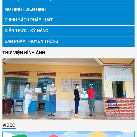
MÔ HÌNH - ĐIỂN HÌNH
CHÍNH SÁCH PHÁP LUẬT
KIẾN THỨC - KỸ NĂNG
SẢN PHẨM TRUYỀN THÔNG
THƯ VIỆN HÌNH ẢNH
VIDEO