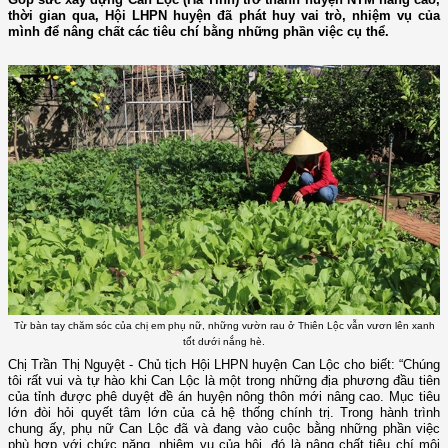
thời gian qua, Hội LHPN huyện đã phát huy vai trò, nhiệm vụ của
mình để nâng chất các tiêu chí bằng những phần việc cụ thể.
Từ bàn tay chăm sóc của chị em phụ nữ, những vườn rau ở Thiên Lộc vẫn vươn lên xanh
tốt dưới nắng hè.
Chị Trần Thị Nguyệt - Chủ tịch Hội LHPN huyện Can Lộc cho biết: “Chúng
tôi rất vui và tự hào khi Can Lộc là một trong những địa phương đầu tiên
của tỉnh được phê duyệt đề án huyện nông thôn mới nâng cao. Mục tiêu
lớn đòi hỏi quyết tâm lớn của cả hệ thống chính trị. Trong hành trình
chung ấy, phụ nữ Can Lộc đã và đang vào cuộc bằng những phần việc
phù hợp với chức năng, nhiệm vụ của hội, đó là nâng chất tiêu chí môi