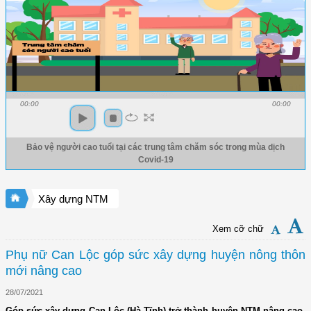
00:00
00:00
Bảo vệ người cao tuổi tại các trung tâm chăm sóc trong mùa dịch
Covid-19
Xây dựng NTM
Xem cỡ chữ
Phụ nữ Can Lộc góp sức xây dựng huyện nông thôn
mới nâng cao
28/07/2021
Góp sức xây dựng Can Lộc (Hà Tĩnh) trở thành huyện NTM nâng cao,