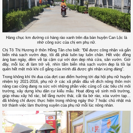
Hàng chục km đường có hàng rào xanh trên địa bàn huyện Can Lộc là
nhờ công sức của chị em phụ nữ.
Chị Tô Thị Hương ở thôn Hồng Tân cho biết: “Để được công nhận và gắn
biển nhà sạch vườn đẹp, tôi đã phải luôn tay luôn chân. Hết việc đồng
áng ban ngày, đêm về lại cặm cụi với dọn dẹp nhà cửa, sân vườn. Giờ
đây, mỗi lúc đi làm trở về, nhìn tấm biển nhà sạch vườn đẹp là tôi lại
quên hết mệt mỏi khi cố gắng của mình đã được ghi nhận xứng đáng”.
Trong không khí thi đua của đợt cao điểm hướng tới đại hội phụ nữ huyện
nhiệm kỳ 2021-2016, phụ nữ ở các xã phấn đấu về đích nông thôn mới
nâng cao cũng đang ra sức với những phần việc củng cố các tiêu chí môi
trường, xây dựng khu dân cư kiểu mẫu. Hoạt động vệ sinh môi trường,
giúp nhau xây hố rác, bể lắng nước thải, cắt tỉa bờ rào, xóa vườn tạp…
đã không chỉ được thực hiện trong những ngày thứ 7 hoặc chủ nhật mà
trở thành việc làm thường xuyên của phụ nữ mỗi lúc nông nhàn.