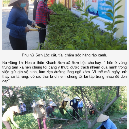
Phụ nữ Sơn Lộc cắt, tỉa, chăm sóc hàng rào xanh.
Bà Đặng Thị Hoa ở thôn Khánh Sơn xã Sơn Lộc cho hay: “Thôn ở vùng
trung tâm xã nên chúng tôi càng ý thức được trách nhiệm của mình trong
việc giữ gìn vệ sinh, làm đẹp đường làng ngõ xóm. Vì thế mỗi ngày, cứ
thấy có lá rụng, có rác thải là chị em chúng tôi lại tập trung nhau để dọn
dẹp”.