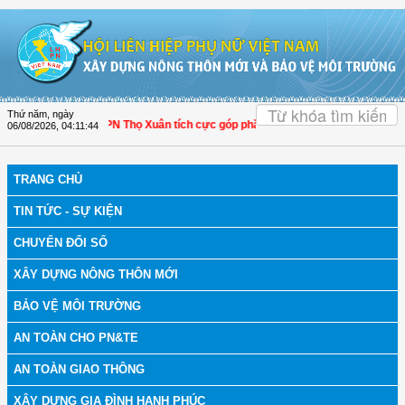
Truy cập nội dung luôn
OK
Thứ năm, ngày
nh Hóa: Hội LHPN Thọ Xuân tích cực góp phần nâng cao tỷ lệ người dân tham gi
06/08/2026
,
04:11:45
TRANG CHỦ
TIN TỨC - SỰ KIỆN
CHUYỂN ĐỔI SỐ
XÂY DỰNG NÔNG THÔN MỚI
BẢO VỆ MÔI TRƯỜNG
AN TOÀN CHO PN&TE
AN TOÀN GIAO THÔNG
XÂY DỰNG GIA ĐÌNH HẠNH PHÚC