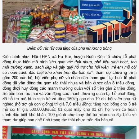
Điểm đổi rác lấy quà tặng của phụ nữ Krong Bông
Điển hình như: Hội
LHPN xã Ea Bar, huyện Buôn Đôn
tổ chức Lễ phát
động thực hiện mô hình
“
thu gom rác thải nhựa, phế liệu sinh hoạt, tạo
môi trường xanh, sạch đẹp và gây quỹ hỗ trợ cho hội viên, trẻ em mồ côi
có hoàn cảnh đặc biệt khó khăn trên địa bàn
xã
”
, tham dự chương trình
gồm 200 cán bộ, hội viên phụ nữ và nhân dân tham gia. Tại buổi lễ phát
động đã vận động thu gom rác thải nhựa và bán được gần 8 triệu đồng,
đồng thời huy động các mạnh
thường quân với số tiền gần 2 triệu đồng
.
Số tiền bán rác thải và vận động các mạnh thường quân tại Lễ phát động,
đã
hỗ trợ mô hình sinh kế và
tặng 160kg gạo
cho 19 chị hội viên phụ nữ
nghèo (hỗ trợ gà con giống) trị giá 7,6 triệu đồng;
t
ặng học bổng cho 3 trẻ
mồ côi trị giá 500.000đ/suất; 01 quạt máy cho 01 chị hội viên có hoàn
cảnh đặc biệt khó khăn; 100 giỏ đi chợ thay thế túi nilon cho đại biểu về
tham dự giúp hạn chế tình trạng rác thải nhựa trên địa bàn xã.