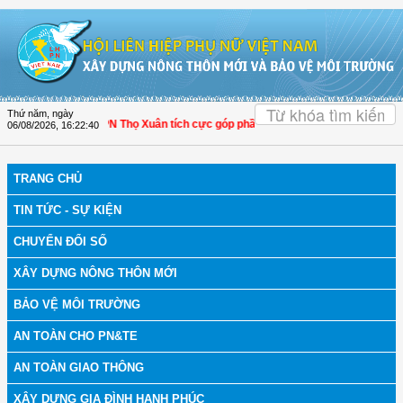
Truy cập nội dung luôn
OK
Thứ năm, ngày
anh Hóa: Hội LHPN Thọ Xuân tích cực góp phần nâng cao tỷ lệ người dân tham g
06/08/2026
,
16:22:41
TRANG CHỦ
TIN TỨC - SỰ KIỆN
CHUYỂN ĐỔI SỐ
XÂY DỰNG NÔNG THÔN MỚI
BẢO VỆ MÔI TRƯỜNG
AN TOÀN CHO PN&TE
AN TOÀN GIAO THÔNG
XÂY DỰNG GIA ĐÌNH HẠNH PHÚC