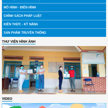
MÔ HÌNH - ĐIỂN HÌNH
CHÍNH SÁCH PHÁP LUẬT
KIẾN THỨC - KỸ NĂNG
SẢN PHẨM TRUYỀN THÔNG
THƯ VIỆN HÌNH ẢNH
VIDEO