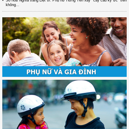
Số hóa Nghĩa trang Liệt sĩ: Phụ nữ Hưng Yên xây "cây cầu ký ức" trên
không...