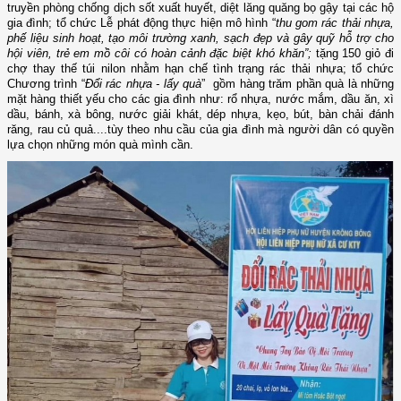
truyền phòng chống dịch sốt xuất huyết, diệt lăng quăng bọ gậy tại các hộ
gia đình; tổ chức Lễ phát động thực hiện mô hình
“
thu gom rác thải nhựa,
phế liệu sinh hoạt, tạo môi trường xanh, sạch đẹp và gây quỹ hỗ trợ cho
hội viên, trẻ em mồ côi có hoàn cảnh đặc biệt khó kh
ă
n
”
;
tặng
150
giỏ đi
chợ thay thế túi nilon nhằm hạn chế tình trạng rác thải nhựa; tổ chức
Chương trình “
Đổi rác nhựa - lấy quà
” gồm
hàng trăm phần quà là
những
mặt hàng thiết yếu cho các gia đình như: rổ nhựa, nước mắm, dầu ăn, xì
dầu, bánh, xà bông, nước giải khát, dép nhựa, kẹo, bút, bàn chải đánh
răng, rau củ quả....
t
ùy theo nhu cầu của gia đình mà người dân có quyền
lựa chọn những món quà mình cần.