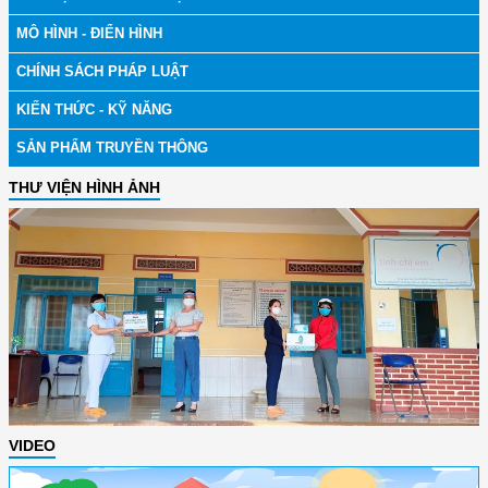
MÔ HÌNH - ĐIỂN HÌNH
CHÍNH SÁCH PHÁP LUẬT
KIẾN THỨC - KỸ NĂNG
SẢN PHẨM TRUYỀN THÔNG
THƯ VIỆN HÌNH ẢNH
VIDEO