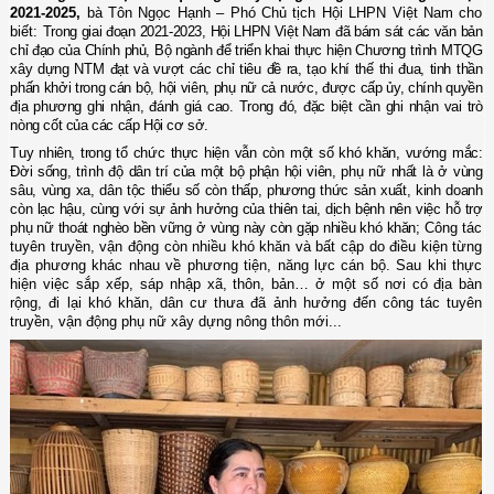
2021-
2025,
bà Tôn Ngọc Hạnh – Phó Chủ tịch Hội LHPN Việt Nam cho
biết:
Trong giai đoạn 2021-2023, Hội LHPN Việt Nam đã bám sát các văn bản
chỉ đạo của Chính phủ, Bộ ngành để triển khai thực hiện Chương trình MTQG
xây dựng NTM
đạt và vượt các chỉ tiêu đề ra, tạo khí thế thi đua, tinh thần
phấn khởi trong cán bộ, hội viên, phụ nữ cả nước, được cấp ủy, chính quyền
địa phương ghi nhận, đánh giá cao.
Trong đó,
đặc biệt cần ghi nhận
vai trò
nòng cốt
của
các cấp Hội cơ sở.
Tuy nhiên, trong tổ chức thực hiện vẫn còn một số khó khăn, vướng mắc:
Đời sống, trình độ dân trí của một bộ phận hội viên, phụ nữ nhất là ở vùng
sâu, vùng xa, dân tộc thiểu số còn thấp, phương thức sản xuất, kinh doanh
còn lạc hậu, cùng với sự ảnh hưởng của thiên tai, dịch bệnh nên việc hỗ trợ
phụ nữ thoát nghèo bền vững ở vùng này còn gặp nhiều khó khăn;
Công tác
tuyên truyền, vận động còn nhiều khó khăn và bất cập do điều kiện từng
địa phương khác nhau về phương tiện, năng lực cán bộ. Sau khi thực
hiện việc sắp xếp, sáp nhập xã, thôn, bản… ở một số nơi có địa bàn
rộng, đi lại khó khăn, dân cư thưa đã ảnh hưởng đến công tác tuyên
truyền, vận động phụ nữ xây dựng nông thôn mới.
..