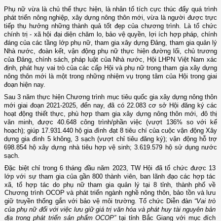
Phụ nữ vừa là chủ thể thực hiện, là nhân tố tích cực thúc đẩy quá trình
phát triển nông nghiệp, xây dựng nông thôn mới, vừa là người được trực
tiếp thụ hưởng những thành quả tốt đẹp của chương trình. Là tổ chức
chính trị - xã hội đại diện chăm lo, bảo vệ quyền, lợi ích hợp pháp, chính
đáng của các tầng lớp phụ nữ, tham gia xây dựng Đảng, tham gia quản lý
Nhà nước, đoàn kết, vận động phụ nữ thực hiện đường lối, chủ trương
của Đảng, chính sách, pháp luật của Nhà nước, Hội LHPN Việt Nam xác
định, phát huy vai trò của các cấp Hội và phụ nữ trong tham gia xây dựng
nông thôn mới là một trong những nhiệm vụ trọng tâm của Hội trong giai
đoạn hiện nay.
Sau 3 năm thực hiện Chương trình mục tiêu quốc gia xây dựng nông thôn
mới giai đoạn 2021-2025
, đ
ến nay,
đã c
ó 22.083 cơ sở Hội đăng ký các
hoạt động thiết thực, phù hợp tham gia xây dựng nông thôn mới, đô thị
văn minh, được 40.648 công trình/phần việc (vượt 136% so với kế
hoạch); giúp 17.931.440 hộ gia đình đạt 8 tiêu chí của cuộc vận động Xây
dựng gia đình 5 không, 3 sạch (vượt chỉ tiêu đăng ký); vận động hỗ trợ
698.854 hộ xây dựng nhà tiêu hợp vệ sinh; 3.619.579 hộ sử dụng nước
sạch.
Đặc biệt chỉ trong 6 tháng đầu năm 2023,
TW
Hội đã tổ chức được 13
lớp với sự tham gia của gần 800 thành viên, ban lãnh đạo các
hợp tác
về
xã, tổ hợp tác do phụ nữ tham gia quản lý tại 8 tỉnh, thành phố
Chương trình OCOP và phát triển ngành nghề nông thôn, bảo tồn và lưu
giữ truyền thống gắn với bảo vệ môi trường
Tổ chức Diễn đàn
“Vai trò
.
của phụ nữ đối với việc lưu giữ giá trị văn hóa và phát huy tài nguyên bản
địa trong phát triển sản phẩm OCOP”
tại tỉnh Bắc Giang với mục đích