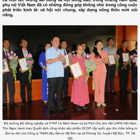
phụ nữ Việt Nam đã có những đóng góp không nhỏ trong công cuộc
phát triển kinh tế- xã hội nói chung, xây dựng nông thôn mới nói
riêng.
Bộ trưởng Bộ Nông nghiệp và PTNT Lê Minh Hoan và bà Phó Chủ tịch Hội LHPN Việt Nam
Tôn Ngọc Hạnh trao Quyết định công nhận sản phẩm OCOP cấp quốc gia cho chăn bông tơ
tằm tự dệt của Công ty TNHH dâu tằm tơ Mỹ Đức tại xã Phùng Xá, huyện Mỹ Đức, TP. Hà
Nội