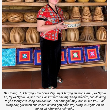
Bà Hoàng Thị Phượng, Chủ homestay Luật Phượng tại thôn Đêu 3, xã Nghĩa
An, thị xã Nghĩa Lộ, tỉnh Yên Bái sưu tầm các mặt hàng thổ cẩm, các đồ dùng
truyền thống của đồng bào dân tộc Thái như: ghế mây, nón lá, mõ trâu... để
trưng bày, giới thiệu cho khách du lịch góp phần xây dựng xã Nghĩa An trở
thành xã nông thôn kiểu mẫu