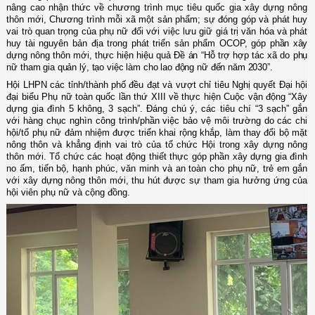
nâng cao nhận thức về chương trình mục tiêu quốc gia xây dựng nông
thôn mới, Chương trình mỗi xã một sản phẩm; sự đóng góp và phát huy
vai trò quan trọng của phụ nữ đối với việc lưu giữ giá trị văn hóa và phát
huy tài nguyên bản địa trong phát triển sản phẩm OCOP, góp
phần xây
dựng nông thôn mới, thực hiện hiệu quả Đề án “Hỗ trợ hợp tác xã do phụ
nữ tham gia quản lý, tạo việc làm cho lao động nữ đến năm 2030”.
Hội LHPN các tỉnh/thành phố đều đạt và vượt chỉ tiêu Nghị quyết Đại hội
đại biểu Phụ nữ toàn quốc lần thứ XIII về thực hiện Cuộc vận động “Xây
dựng gia đình 5 không, 3 sạch”. Đáng chú ý, các tiêu chí “3 sạch” gắn
với hàng chục nghìn công trình/phần việc bảo vệ môi trường do các chi
hội/tổ phụ nữ đảm nhiệm được triển khai rộng khắp, làm thay đổi bộ mặt
nông thôn và khẳng định vai trò của tổ chức Hội
trong xây dựng nông
thôn mới
.
T
ổ chức các hoạt động thiết thực góp phần xây dựng gia đình
no ấm, tiến bộ, hạnh phúc, văn minh và an toàn cho phụ nữ, trẻ em gắn
với xây dựng nông thôn mới, thu hút được sự tham gia hưởng ứng của
hội viên phụ nữ và cộng đồ
ng.