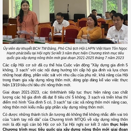
Ủy viên dự khuyết BCH TW Đảng, Phó Chủ tịch Hội LHPN Việt Nam Tôn Ngọc
Hạnh phát biểu tại Hội nghị Sơ kết 3 năm thực hiện Chương trình mục tiêu
quốc gia xây dựng nông thôn mới giai đoạn 2021-2025 tháng 7 năm 2023
Các cấp
H
ội
cơ sở
đã
cụ thể hóa Cuộc vận động “Xây dựng gia đình 5
không, 3 sạch”
với các nội dung hướng tới cấp hộ gia đình và
lựa chọn
những hoạt động, phần việc sát với nhu cầu của phụ nữ, khả năng của Hội
trong tham gia xây dựng nông thôn mới, đóng góp đáng kể vào việc thực
hiện 13/19 tiêu chí tiêu chí nông thôn mới.
Giai đoạn 2021-2023, các tỉnh/thành tiếp tục thực hiện nâng cao chất
lượng các hộ gia đình đã đạt 8 tiêu chí 5 không, 3 sạch và triển khai thí
điểm mô hình “Gia đình 5 có, 3 sạch” tại các xã nông thôn mới nâng cao,
nông thôn mới kiểu mẫu góp phần xây dựng nông thôn mới.
Có được những thành tích ấn tượng đó không thể không nhắc đến vai trò
của “cánh tay nối dài”
của Chương trình MTQG về xây dựng nông thôn
mới
là đội ngũ cán bộ
Hội
cơ sở.Tại Hội nghị sơ kết 3 năm
thực hiện
Chương trình mục tiêu quốc gia xây dựng nông thôn mới giai đoạn