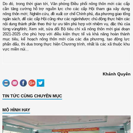
Do đó, trong thời gian tới,
Văn phòng Điều phối nông
thôn mới
các cấp
cần t
ăng cường hỗ trợ nguồn lực cho các cấp Hội tham gia xây dựng
nông thôn mới
;
Nghiên cứu, đề xuất cơ chế Chính phủ, địa phương g
iao
t
ổng
ngân sách,
để các cấp Hội cũng như các ngànhđược
chủ động thực hiện các
nội dung thành phần theo thứ tự ưu tiên phù hợp với
nhiệm vụ, đặc thù của
từng vùng/tỉnh
;
Xem xét, sửa đổi Bộ tiêu chí xã
nông thôn mới
giai đoạn
2021-2025 cho phù hợp với điều kiện thực tế và khả năng hoàn thành
mục tiêu, kế hoạch
nông thôn mới
của các địa phương, tạo động lực
phấn đấu, thi đua trong thực hiện Chương trình, nhất là các xã thuộc khu
vực miền núi
...
Khánh Quyên
TIN TỨC CÙNG CHUYÊN MỤC
MÔ HÌNH HAY