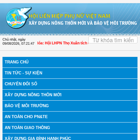
Truy cập nội dung luôn
OK
Chủ nhật, ngày
ch bệnh
| Thanh Hóa: Hội LHPN Thọ Xuân tích cực góp phần nâng cao tỷ lệ ngườ
09/08/2026
,
07:21:48
TRANG CHỦ
TIN TỨC - SỰ KIỆN
CHUYỂN ĐỔI SỐ
XÂY DỰNG NÔNG THÔN MỚI
BẢO VỆ MÔI TRƯỜNG
AN TOÀN CHO PN&TE
AN TOÀN GIAO THÔNG
XÂY DỰNG GIA ĐÌNH HẠNH PHÚC