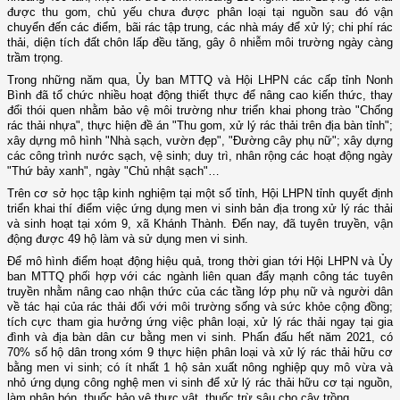
được thu gom, chủ yếu chưa được phân loại tại nguồn sau đó vận
chuyển đến các điểm, bãi rác tập trung, các nhà máy để xử lý; chi phí rác
thải, diện tích đất chôn lấp đều tăng, gây ô nhiễm môi trường ngày càng
trầm trọng.
Trong những năm qua, Ủy ban MTTQ và Hội LHPN các cấp tỉnh Nonh
Bình đã tổ chức nhiều hoạt động thiết thực để nâng cao kiến thức, thay
đổi thói quen nhằm bảo vệ môi trường như triển khai phong trào "Chống
rác thải nhựa", thực hiện đề án "Thu gom, xử lý rác thải trên địa bàn tỉnh";
xây dựng mô hình "Nhà sạch, vườn đẹp", "Đường cây phụ nữ"; xây dựng
các công trình nước sạch, vệ sinh; duy trì, nhân rộng các hoạt động ngày
"Thứ bảy xanh", ngày "Chủ nhật sạch"…
Trên cơ sở học tập kinh nghiệm tại một số tỉnh, Hội LHPN tỉnh quyết định
triển khai thí điểm việc ứng dụng men vi sinh bản địa trong xử lý rác thải
và sinh hoạt tại xóm 9, xã Khánh Thành. Đến nay, đã tuyên truyền, vận
động được 49 hộ làm và sử dụng men vi sinh.
Để mô hình điểm hoạt động hiệu quả, trong thời gian tới Hội LHPN và Ủy
ban MTTQ phối hợp với các ngành liên quan đẩy mạnh công tác tuyên
truyền nhằm nâng cao nhận thức của các tầng lớp phụ nữ và người dân
về tác hại của rác thải đối với môi trường sống và sức khỏe cộng đồng;
tích cực tham gia hưởng ứng việc phân loại, xử lý rác thải ngay tại gia
đình và địa bàn dân cư bằng men vi sinh. Phấn đấu hết năm 2021, có
70% số hộ dân trong xóm 9 thực hiện phân loại và xử lý rác thải hữu cơ
bằng men vi sinh; có ít nhất 1 hộ sản xuất nông nghiệp quy mô vừa và
nhỏ ứng dụng công nghệ men vi sinh để xử lý rác thải hữu cơ tại nguồn,
làm phân bón, thuốc bảo vệ thực vật, thuốc trừ sâu cho cây trồng.