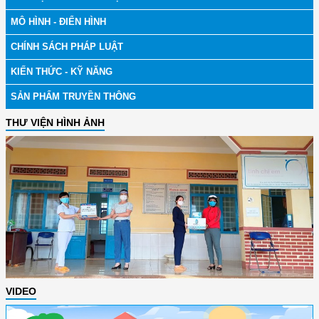
MÔ HÌNH - ĐIỂN HÌNH
CHÍNH SÁCH PHÁP LUẬT
KIẾN THỨC - KỸ NĂNG
SẢN PHẨM TRUYỀN THÔNG
THƯ VIỆN HÌNH ẢNH
VIDEO