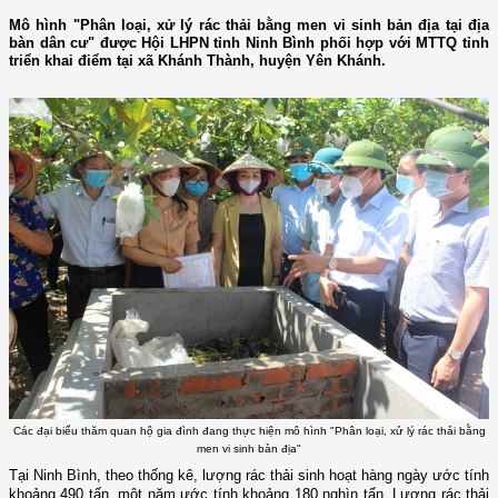
Mô hình "Phân loại, xử lý rác thải bằng men vi sinh bản địa tại địa
bàn dân cư" được Hội LHPN tỉnh Ninh Bình phối hợp với MTTQ tỉnh
triển khai điểm tại xã Khánh Thành, huyện Yên Khánh.
Các đại biểu thăm quan hộ gia đình đang thực hiện mô hình "Phân loại, xử lý rác thải bằng
men vi sinh bản địa"
Tại Ninh Bình, theo thống kê, lượng rác thải sinh hoạt hàng ngày ước tính
khoảng 490 tấn, một năm ước tính khoảng 180 nghìn tấn. Lượng rác thải