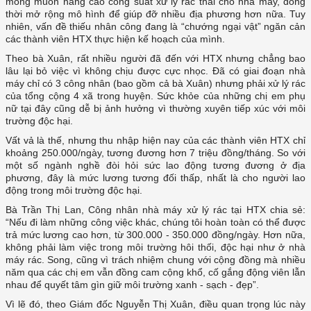
mong muốn nâng cao công suất xử lý rác thải cho nhà máy, đồng
thời mở rộng mô hình để giúp đỡ nhiều địa phương hơn nữa. Tuy
nhiên, vấn đề thiếu nhân công đang là “chướng ngại vật” ngăn cản
các thành viên HTX thực hiện kế hoạch của mình.
Theo bà Xuân, rất nhiều người đã đến với HTX nhưng chẳng bao
lâu lại bỏ việc vì không chịu được cực nhọc. Đã có giai đoạn nhà
máy chỉ có 3 công nhân (bao gồm cả bà Xuân) nhưng phải xử lý rác
của tổng cộng 4 xã trong huyện. Sức khỏe của những chị em phụ
nữ tại đây cũng dễ bị ảnh hưởng vì thường xuyên tiếp xúc với môi
trường độc hại.
Vất vả là thế, nhưng thu nhập hiện nay của các thành viên HTX chỉ
khoảng 250.000/ngày, tương đương hơn 7 triệu đồng/tháng. So với
một số ngành nghề đòi hỏi sức lao động tương đương ở địa
phương, đây là mức lương tương đối thấp, nhất là cho người lao
động trong môi trường độc hại.
Bà Trần Thị Lan, Công nhân nhà máy xử lý rác tại HTX chia sẻ:
“Nếu đi làm những công việc khác, chúng tôi hoàn toàn có thể được
trả mức lương cao hơn, từ 300.000 - 350.000 đồng/ngày. Hơn nữa,
không phải làm việc trong môi trường hôi thối, độc hại như ở nhà
máy rác. Song, cũng vì trách nhiệm chung với cộng đồng mà nhiều
năm qua các chị em vẫn đồng cam cộng khổ, cố gắng động viên lẫn
nhau để quyết tâm gìn giữ môi trường xanh - sạch - đẹp”.
Vì lẽ đó, theo Giám đốc Nguyễn Thị Xuân, điều quan trọng lúc này