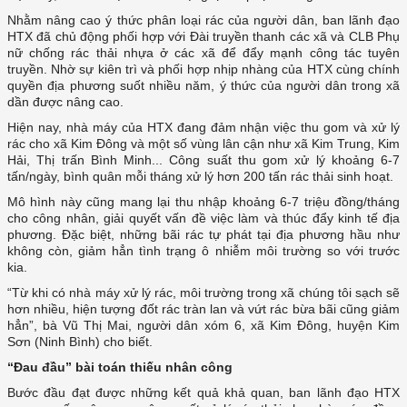
Nhằm nâng cao ý thức phân loại rác của người dân, ban lãnh đạo
HTX đã chủ động phối hợp với Đài truyền thanh các xã và CLB Phụ
nữ chống rác thải nhựa ở các xã để đẩy mạnh công tác tuyên
truyền. Nhờ sự kiên trì và phối hợp nhịp nhàng của HTX cùng chính
quyền địa phương suốt nhiều năm, ý thức của người dân trong xã
dần được nâng cao.
Hiện nay, nhà máy của HTX đang đảm nhận việc thu gom và xử lý
rác cho xã Kim Đông và một số vùng lân cận như xã Kim Trung, Kim
Hải, Thị trấn Bình Minh... Công suất thu gom xử lý khoảng 6-7
tấn/ngày, bình quân mỗi tháng xử lý hơn 200 tấn rác thải sinh hoạt.
Mô hình này cũng mang lại thu nhập khoảng 6-7 triệu đồng/tháng
cho công nhân, giải quyết vấn đề việc làm và thúc đẩy kinh tế địa
phương. Đặc biệt, những bãi rác tự phát tại địa phương hầu như
không còn, giảm hẳn tình trạng ô nhiễm môi trường so với trước
kia.
“Từ khi có nhà máy xử lý rác, môi trường trong xã chúng tôi sạch sẽ
hơn nhiều, hiện tượng đốt rác tràn lan và vứt rác bừa bãi cũng giảm
hẳn”, bà Vũ Thị Mai, người dân xóm 6, xã Kim Đông, huyện Kim
Sơn (Ninh Bình) cho biết.
“Đau đầu” bài toán thiếu nhân công
Bước đầu đạt được những kết quả khả quan, ban lãnh đạo HTX