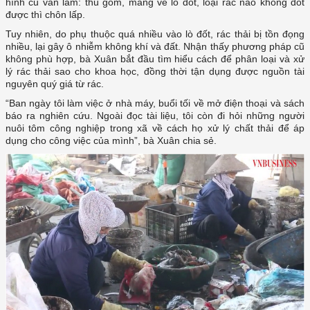
hình cũ vẫn làm: thu gom, mang về lò đốt, loại rác nào không đốt
được thì chôn lấp.
Tuy nhiên, do phụ thuộc quá nhiều vào lò đốt, rác thải bị tồn đọng
nhiều, lại gây ô nhiễm không khí và đất. Nhận thấy phương pháp cũ
không phù hợp, bà Xuân bắt đầu tìm hiểu cách để phân loại và xử
lý rác thải sao cho khoa học, đồng thời tận dụng được nguồn tài
nguyên quý giá từ rác.
“Ban ngày tôi làm việc ở nhà máy, buổi tối về mở điện thoại và sách
báo ra nghiên cứu. Ngoài đọc tài liệu, tôi còn đi hỏi những người
nuôi tôm công nghiệp trong xã về cách họ xử lý chất thải để áp
dụng cho công việc của mình”, bà Xuân chia sẻ.