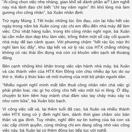
“Ai cũng chọn việc nhẹ nhàng, gian khổ sẽ dành phần ai? Làm nghề
này mà lãnh đạo chỉ biết “chỉ tay năm ngón” thì khó lòng mà làm
gương cho công nhân”, bà Xuân nhân định.
Trừ ngày Mùng 1 Tết hoặc những lúc ốm đau, còn lại hầu hết các
ngày trong năm bà Xuân cùng các chị em đều đến nhà máy để làm
việc. Chủ nhật hàng tuần, trong khi công nhân nghỉ ngơi, bà Xuân
lại cần mẫn dọn dẹp khu làm việc, trồng thêm một số cây cối quanh
nhà máy để tạo cảnh quan. Với phương châm “hết rác lúc nào thì
nghỉ làm lúc đấy”, khu tập kết và xử lý rác của HTX chẳng những
không có rác thải tồn đọng mà còn có khuôn viên sạch sẽ thoáng
đãng.
Bên cạnh những khó khăn trong việc vận hành nhà máy, bà Xuân
và các thành viên của HTX Kim Đông còn chịu nhiều áp lực do sự
thờ ơ, thiếu ý thức bảo vệ môi trường của một bộ phận người dân.
“Nhiều người nghĩ mình mất tiền thuê công nhân nên chả việc gì
phải phân loại, rác gì họ cũng cho hết vào một túi ni lông. Ở đây,
chuyện bị kim tiêm hay mảnh chai đâm vào tay chảy máu xảy ra
như cơm bữa”, bà Xuân bộc bạch.
Vì công việc vất vả, lại thêm tuổi đã cao, bà Xuân và nhiều thành
viên HTX từng có ý định nghỉ làm, dành thời gian chăm sóc bản
thân và gia đình. Tuy nhiên, nghĩ đến sự tin tưởng của bà con và
các cấp chính quyền, cùng những chị em đang sống nhờ vào công
việc này, bà Xuân lại có thêm động lực tiếp tục với nghề.