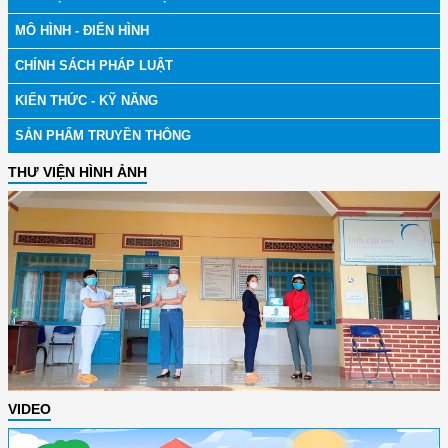
MÔ HÌNH - ĐIỂN HÌNH
CHÍNH SÁCH PHÁP LUẬT
KIẾN THỨC - KỸ NĂNG
SẢN PHẨM TRUYỀN THÔNG
THƯ VIỆN HÌNH ẢNH
VIDEO