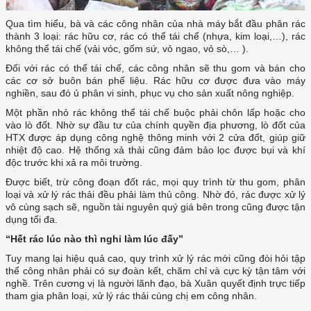
Qua tìm hiểu, bà và các công nhân của nhà máy bắt đầu phân rác
thành 3 loại: rác hữu cơ, rác có thể tái chế (nhựa, kim loại,…), rác
không thể tái chế (vải vóc, gốm sứ, vỏ ngao, vỏ sò,… ).
Đối với rác có thể tái chế, các công nhân sẽ thu gom và bán cho
các cơ sở buôn bán phế liệu. Rác hữu cơ được đưa vào máy
nghiền, sau đó ủ phân vi sinh, phục vụ cho sản xuất nông nghiệp.
Một phần nhỏ rác không thể tái chế buộc phải chôn lấp hoặc cho
vào lò đốt. Nhờ sự đầu tư của chính quyền địa phương, lò đốt của
HTX được áp dụng công nghệ thông minh với 2 cửa đốt, giúp giữ
nhiệt độ cao. Hệ thống xả thải cũng đảm bảo lọc được bụi và khí
độc trước khi xả ra môi trường.
Được biết, trừ công đoạn đốt rác, mọi quy trình từ thu gom, phân
loại và xử lý rác thải đều phải làm thủ công. Nhờ đó, rác được xử lý
vô cùng sạch sẽ, nguồn tài nguyên quý giá bên trong cũng được tận
dụng tối đa.
“Hết rác lúc nào thì nghỉ làm lúc đấy”
Tuy mang lại hiệu quả cao, quy trình xử lý rác mới cũng đòi hỏi tập
thể công nhân phải có sự đoàn kết, chăm chỉ và cực kỳ tận tâm với
nghề. Trên cương vị là người lãnh đạo, bà Xuân quyết định trực tiếp
tham gia phân loại, xử lý rác thải cùng chị em công nhân.