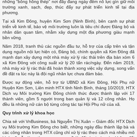
những “bông hồng thép” nơi đây đang ngày đêm nỗ lực gìn giữ môi
trường xanh, sạch, đẹp, thúc đẩy sự phát triển kinh tế tại địa
phương.
Tại xã Kim Đông, huyện Kim Sơn (Ninh Bình), bên cạnh sự phát
triển về kinh tế, bảo vệ môi trường luôn là tiêu chí được Đảng bộ và
nhân dân quan tâm, nhằm xây dựng một địa phương giàu mạnh
bền vững.
Năm 2018, tranh thủ các nguồn đầu tư, hỗ trợ của cấp trên và tận
dụng nguồn nội lực hiện có, Đảng bộ, chính quyền xã Kim Đông đã
mạnh dạn xây dựng một nhà máy xử lý rác thải trên địa bàn xóm 6
xã Kim Đông với công suất xử lý 20 tấn rác/ngày. Đến năm 2019,
nhà máy xử lý rác thải đã hoàn thành xong việc xây dựng, song vấn
đề đặt ra lúc này là đội ngũ nhân lực chưa đảm bảo.
Được sự động viên, hỗ trợ từ UBND xã Kim Đông, Hội Phụ nữ
Huyện Kim Sơn, Liên minh HTX tỉnh Ninh Bình, tháng 10/2019, HTX
Dịch vụ Môi trường Kim Đông chính thức được thành lập với 17
thành viên, gồm 5 người trong ban quản lý và 12 công nhân. Họ
đều là những nữ cán bộ từng công tác tại Hội Phụ nữ của xã.
Quy trình xử lý khoa học
Chia sẻ với VnBusiness, bà Nguyễn Thị Xuân – Giám đốc HTX Dịch
vụ Môi trường Kim Đông cho biết, những ngày đầu thành lập bà và
các công nhân trong HTX cũng chỉ xử lý rác theo cách mà nhiều mô