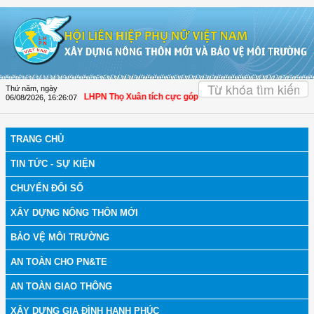
Truy cập nội dung luôn
OK
Thứ năm, ngày
 Thanh Hóa: Hội LHPN Thọ Xuân tích cực góp phần nâng cao tỷ lệ người dân tha
06/08/2026
,
16:26:08
TRANG CHỦ
TIN TỨC - SỰ KIỆN
CHUYỂN ĐỔI SỐ
XÂY DỰNG NÔNG THÔN MỚI
BẢO VỆ MÔI TRƯỜNG
AN TOÀN CHO PN&TE
AN TOÀN GIAO THÔNG
XÂY DỰNG GIA ĐÌNH HẠNH PHÚC