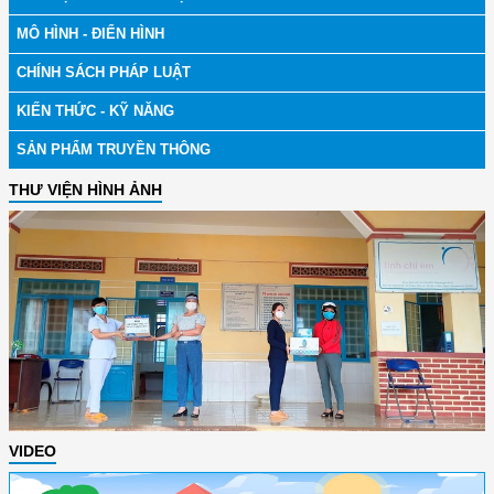
MÔ HÌNH - ĐIỂN HÌNH
CHÍNH SÁCH PHÁP LUẬT
KIẾN THỨC - KỸ NĂNG
SẢN PHẨM TRUYỀN THÔNG
THƯ VIỆN HÌNH ẢNH
VIDEO