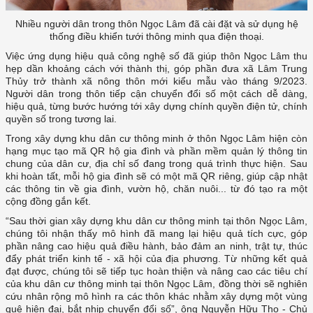
Nhiều người dân trong thôn Ngọc Lâm đã cài đặt và sử dụng hệ
thống điều khiển tưới thông minh qua điện thoại.
Việc ứng dụng hiệu quả công nghệ số đã giúp thôn Ngọc Lâm thu
hẹp dần khoảng cách với thành thị, góp phần đưa xã Lâm Trung
Thủy trở thành xã nông thôn mới kiểu mẫu vào tháng 9/2023.
Người dân trong thôn tiếp cận chuyển đổi số một cách dễ dàng,
hiệu quả, từng bước hướng tới xây dựng chính quyền điện tử, chính
quyền số trong tương lai.
Trong xây dựng khu dân cư thông minh ở thôn Ngọc Lâm hiện còn
hạng mục tạo mã QR hộ gia đình và phần mềm quản lý thông tin
chung của dân cư, địa chỉ số đang trong quá trình thực hiện. Sau
khi hoàn tất, mỗi hộ gia đình sẽ có một mã QR riêng, giúp cập nhật
các thông tin về gia đình, vườn hộ, chăn nuôi... từ đó tạo ra một
cộng đồng gắn kết.
“Sau thời gian xây dựng khu dân cư thông minh tại thôn Ngọc Lâm,
chúng tôi nhận thấy mô hình đã mang lại hiệu quả tích cực, góp
phần nâng cao hiệu quả điều hành, bảo đảm an ninh, trật tự, thúc
đẩy phát triển kinh tế - xã hội của địa phương. Từ những kết quả
đạt được, chúng tôi sẽ tiếp tục hoàn thiện và nâng cao các tiêu chí
của khu dân cư thông minh tại thôn Ngọc Lâm, đồng thời sẽ nghiên
cứu nhân rộng mô hình ra các thôn khác nhằm xây dựng một vùng
quê hiện đại, bắt nhịp chuyển đổi số”, ông Nguyễn Hữu Thọ - Chủ