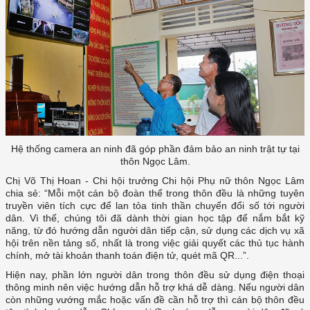
Hệ thống camera an ninh đã góp phần đảm bảo an ninh trật tự tại
thôn Ngọc Lâm.
Chị Võ Thị Hoan - Chi hội trưởng Chi hội Phụ nữ thôn Ngọc Lâm
chia sẻ: “Mỗi một cán bộ đoàn thể trong thôn đều là những tuyên
truyền viên tích cực để lan tỏa tinh thần chuyển đổi số tới người
dân. Vì thế, chúng tôi đã dành thời gian học tập để nắm bắt kỹ
năng, từ đó hướng dẫn người dân tiếp cận, sử dụng các dịch vụ xã
hội trên nền tảng số, nhất là trong việc giải quyết các thủ tục hành
chính, mở tài khoản thanh toán điện tử, quét mã QR...”.
Hiện nay, phần lớn người dân trong thôn đều sử dụng điện thoại
thông minh nên việc hướng dẫn hỗ trợ khá dễ dàng. Nếu người dân
còn những vướng mắc hoặc vấn đề cần hỗ trợ thì cán bộ thôn đều