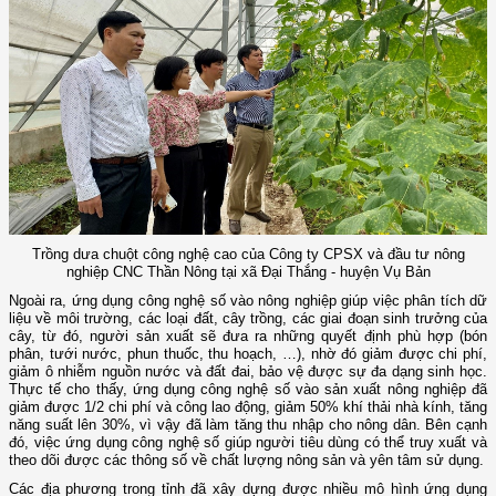
Trồng dưa chuột công nghệ cao của Công ty CPSX và đầu tư nông
nghiệp CNC Thần Nông tại xã Đại Thắng - huyện Vụ Bản
Ngoài ra, ứng dụng công nghệ số vào nông nghiệp giúp việc phân tích dữ
liệu về môi trường, các loại đất, cây trồng, các giai đoạn sinh trưởng của
cây, từ đó, người sản xuất sẽ đưa ra những quyết định phù hợp (bón
phân, tưới nước, phun thuốc, thu hoạch, …), nhờ đó giảm được chi phí,
giảm ô nhiễm nguồn nước và đất đai, bảo vệ được sự đa dạng sinh học.
Thực tế cho thấy, ứng dụng công nghệ số vào sản xuất nông nghiệp đã
giảm được 1/2 chi phí và công lao động, giảm 50% khí thải nhà kính, tăng
năng suất lên 30%, vì vậy đã làm tăng thu nhập cho nông dân. Bên cạnh
đó, việc ứng dụng công nghệ số giúp người tiêu dùng có thể truy xuất và
theo dõi được các thông số về chất lượng nông sản và yên tâm sử dụng.
Các địa phương trong tỉnh đã xây dựng được nhiều mô hình ứng dụng