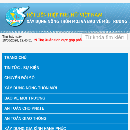
Truy cập nội dung luôn
OK
Thứ hai, ngày
anh Hóa: Hội LHPN Thọ Xuân tích cực góp phần nâng cao tỷ lệ người dân tham g
10/08/2026
,
19:45:52
TRANG CHỦ
TIN TỨC - SỰ KIỆN
CHUYỂN ĐỔI SỐ
XÂY DỰNG NÔNG THÔN MỚI
BẢO VỆ MÔI TRƯỜNG
AN TOÀN CHO PN&TE
AN TOÀN GIAO THÔNG
XÂY DỰNG GIA ĐÌNH HẠNH PHÚC