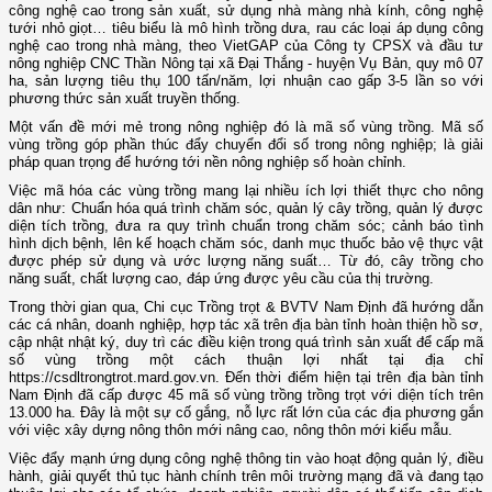
công nghệ cao trong sản xuất, sử dụng nhà màng nhà kính, công nghệ
tưới nhỏ giọt… tiêu biểu là mô hình trồng dưa, rau các loại áp dụng công
nghệ cao trong nhà màng, theo VietGAP của Công ty CPSX và đầu tư
nông nghiệp CNC Thần Nông tại xã Đại Thắng - huyện Vụ Bản, quy mô 07
ha, sản lượng tiêu thụ 100 tấn/năm, lợi nhuận cao gấp 3-5 lần so với
phương thức sản xuất truyền thống.
Một vấn đề mới mẻ trong nông nghiệp đó là mã số vùng trồng. Mã số
vùng trồng góp phần thúc đẩy chuyển đổi số trong nông nghiệp; là giải
pháp quan trọng để hướng tới nền nông nghiệp số hoàn chỉnh.
Việc mã hóa các vùng trồng mang lại nhiều ích lợi thiết thực cho nông
dân như: Chuẩn hóa quá trình chăm sóc, quản lý cây trồng, quản lý được
diện tích trồng, đưa ra quy trình chuẩn trong chăm sóc; cảnh báo tình
hình dịch bệnh, lên kế hoạch chăm sóc, danh mục thuốc bảo vệ thực vật
được phép sử dụng và ước lượng năng suất… Từ đó, cây trồng cho
năng suất, chất lượng cao, đáp ứng được yêu cầu của thị trường.
Trong thời gian qua, Chi cục Trồng trọt & BVTV Nam Định đã hướng dẫn
các cá nhân, doanh nghiệp, hợp tác xã trên địa bàn tỉnh hoàn thiện hồ sơ,
cập nhật nhật ký, duy trì các điều kiện trong quá trình sản xuất để cấp mã
số vùng trồng một cách thuận lợi nhất tại địa chỉ
https://csdltrongtrot.mard.gov.vn. Đến thời điểm hiện tại trên địa bàn tỉnh
Nam Định đã cấp được 45 mã số vùng trồng trồng trọt với diện tích trên
13.000 ha. Đây là một sự cố gắng, nỗ lực rất lớn của các địa phương gắn
với việc xây dựng nông thôn mới nâng cao, nông thôn mới kiểu mẫu.
Việc đẩy mạnh ứng dụng công nghệ thông tin vào hoạt động quản lý, điều
hành, giải quyết thủ tục hành chính trên môi trường mạng đã và đang tạo