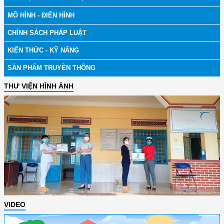
MÔ HÌNH - ĐIỂN HÌNH
CHÍNH SÁCH PHÁP LUẬT
KIẾN THỨC - KỸ NĂNG
SẢN PHẨM TRUYỀN THÔNG
THƯ VIỆN HÌNH ẢNH
VIDEO