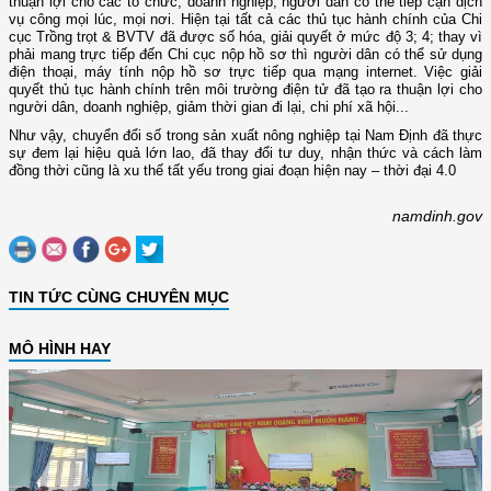
thuận lợi cho các tổ chức, doanh nghiệp, người dân có thể tiếp cận dịch
vụ công mọi lúc, mọi nơi. Hiện tại tất cả các thủ tục hành chính của Chi
cục Trồng trọt & BVTV đã được số hóa, giải quyết ở mức độ 3; 4; thay vì
phải mang trực tiếp đến Chi cục nộp hồ sơ thì người dân có thể sử dụng
điện thoại, máy tính nộp hồ sơ trực tiếp qua mạng internet. Việc giải
quyết thủ tục hành chính trên môi trường điện tử đã tạo ra thuận lợi cho
người dân, doanh nghiệp, giảm thời gian đi lại, chi phí xã hội...
Như vậy, chuyển đổi số trong sản xuất nông nghiệp tại Nam Định đã thực
sự đem lại hiệu quả lớn lao, đã thay đổi tư duy, nhận thức và cách làm
đồng thời cũng là xu thế tất yếu trong giai đoạn hiện nay – thời đại 4.0
namdinh.gov
TIN TỨC CÙNG CHUYÊN MỤC
MÔ HÌNH HAY