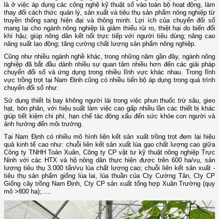
là ở việc áp dụng các công nghệ kỹ thuật số vào toàn bộ hoạt động, làm
thay đổi cách thức quản lý, sản xuất và tiêu thụ sản phẩm nông nghiệp từ
truyền thống sang hiện đại và thông minh. Lợi ích của chuyển đổi số
mang lại cho ngành nông nghiệp là giảm thiểu rủi ro, thiệt hại do biến đổi
khí hậu; giúp nông dân kết nối trực tiếp với người tiêu dùng; nâng cao
năng suất lao động; tăng cường chất lượng sản phẩm nông nghiệp.
Cũng như nhiều ngành nghề khác, trong những năm gần đây, ngành nông
nghiệp đã bắt đầu dành nhiều sự quan tâm nhiều hơn đến các giải pháp
chuyển đổi số và ứng dụng trong nhiều lĩnh vực khác nhau. Trong lĩnh
vực trồng trọt tại Nam Định cũng có nhiều tiến bộ áp dụng trong quá trình
chuyển đổi số như:
Sử dụng thiết bị bay không người lái trong việc phun thuốc trừ sâu, gieo
hạt, bón phân, với hiệu suất làm việc cao gấp nhiều lần các thiết bị khác
giúp tiết kiệm chi phí, hạn chế tác động xấu đến sức khỏe con người và
ảnh hưởng đến môi trường.
Tại Nam Định có nhiều mô hình liên kết sản xuất trồng trọt đem lại hiệu
quả kinh tế cao như: chuỗi liên kết sản xuất lúa gạo chất lượng cao giữa
Công ty TNHH Toản Xuân, Công ty CP vật tư kỹ thuật nông nghiệp Trực
Ninh với các HTX và hộ nông dân thực hiện được trên 600 ha/vụ, sản
lượng tiêu thụ 3.000 tấn/vụ lúa chất lượng cao; chuỗi liên kết sản xuất -
tiêu thụ sản phẩm giống lúa lai, lúa thuần của Cty Cường Tân, Cty CP
Giống cây trồng Nam Định, Cty CP sản xuất tổng hợp Xuân Trường (quy
mô >800 ha);.....