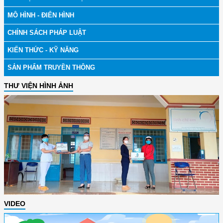
MÔ HÌNH - ĐIỂN HÌNH
CHÍNH SÁCH PHÁP LUẬT
KIẾN THỨC - KỸ NĂNG
SẢN PHẨM TRUYỀN THÔNG
THƯ VIỆN HÌNH ẢNH
VIDEO