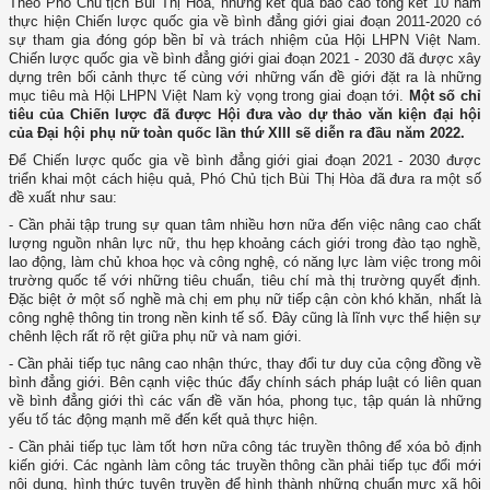
Theo Phó Chủ tịch Bùi Thị Hòa, những kết quả báo cáo tổng kết 10 năm
thực hiện Chiến lược quốc gia về bình đẳng giới giai đoạn 2011-2020 có
sự tham gia đóng góp bền bỉ và trách nhiệm của Hội LHPN Việt Nam.
Chiến lược quốc gia về bình đẳng giới giai đoạn 2021 - 2030 đã được xây
dựng trên bối cảnh thực tế cùng với những vấn đề giới đặt ra là những
mục tiêu mà Hội LHPN Việt Nam kỳ vọng trong giai đoạn tới.
Một số chỉ
tiêu của Chiến lược đã được Hội đưa vào dự thảo văn kiện đại hội
của Đại hội phụ nữ toàn quốc lần thứ XIII sẽ diễn ra đầu năm 2022.
Để Chiến lược quốc gia về bình đẳng giới giai đoạn 2021 - 2030 được
triển khai một cách hiệu quả, Phó Chủ tịch Bùi Thị Hòa đã đưa ra một số
đề xuất như sau:
- Cần phải tập trung sự quan tâm nhiều hơn nữa đến việc nâng cao chất
lượng nguồn nhân lực nữ, thu hẹp khoảng cách giới trong đào tạo nghề,
lao động, làm chủ khoa học và công nghệ, có năng lực làm việc trong môi
trường quốc tế với những tiêu chuẩn, tiêu chí mà thị trường quyết định.
Đặc biệt ở một số nghề mà chị em phụ nữ tiếp cận còn khó khăn, nhất là
công nghệ thông tin trong nền kinh tế số. Đây cũng là lĩnh vực thể hiện sự
chênh lệch rất rõ rệt giữa phụ nữ và nam giới.
- Cần phải tiếp tục nâng cao nhận thức, thay đổi tư duy của cộng đồng về
bình đẳng giới. Bên cạnh việc thúc đẩy chính sách pháp luật có liên quan
về bình đẳng giới thì các vấn đề văn hóa, phong tục, tập quán là những
yếu tố tác động mạnh mẽ đến kết quả thực hiện.
- Cần phải tiếp tục làm tốt hơn nữa công tác truyền thông để xóa bỏ định
kiến giới. Các ngành làm công tác truyền thông cần phải tiếp tục đổi mới
nội dung, hình thức tuyên truyền để hình thành những chuẩn mực xã hội