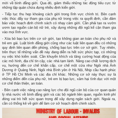
mới về bình đẳng giới. Qua đó, giảm thiểu những tác động tiêu cực từ
những tập quán chứa đựng nhiều định kiến giới.
- Tiếp tục thu hẹp khoảng cách giới trong lĩnh vực chính trị. Bên cạnh
việc thúc đẩy sự tham gia của phụ nữ trong việc ra quyết định, cần đảm
bảo việc hoạch định chính sách có nhạy cảm giới. Cần phải tạo ra vườn
ươm tạo nguồn cán bộ nữ trẻ, xây dựng những đội ngũ kế cận tham gia
vào mọi lĩnh vực.
- Xóa bỏ bạo lực trên cơ sở giới, tạo không gian an toàn cho phụ nữ và
trẻ em gái. Luật bình đẳng giới cũng như các luật liên quan đều có những
quy định liên quan đến phòng, chống bạo lực trên cơ sở giới. Tuy nhiên,
trên thực tế những vấn đề này đang diễn ra hết sức phức tạp, có những
vụ việc khó kiểm soát. Cần khuyến khích và tăng cường hoạt động của
các mô hình, địa chỉ tin cậy, các nhà tạm lánh. Nâng cao chất lượng dịch
vụ, hướng đến cơ chế khẩn cấp, cơ chế một cửa như Ngôi nhà Ánh
Dương ở Quảng Ninh, Ngôi nhà Bình yên ở Hà Nội, Nhịp cầu hạnh phúc
ở TP Hồ Chí Minh và các địa chỉ khác. Những cơ sở này thực sự là
những điểm đến của phụ nữ, trẻ em bị bạo lực, xâm hại tình dục với một
cơ chế thân thiện, an toàn.
- Bên cạnh việc nâng cao năng lực cho đội ngũ cán bộ của cơ quan quản
lý nhà nước về bình đẳng giới và các bộ ngành liên quan, nguồn kinh phí
đóng vai trò hết sức quan trọng để xây dựng ngân sách giới. Ngoài ra,
cần có thống kê về giới để làm cơ sở hoạch định chinh sách.