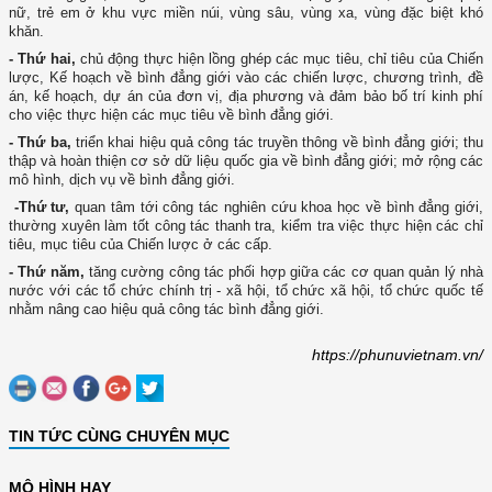
nữ, trẻ em ở khu vực miền núi, vùng sâu, vùng xa, vùng đặc biệt khó
khăn.
- Thứ hai,
chủ động thực hiện lồng ghép các mục tiêu, chỉ tiêu của Chiến
lược, Kế hoạch về bình đẳng giới vào các chiến lược, chương trình, đề
án, kế hoạch, dự án của đơn vị, địa phương và đảm bảo bố trí kinh phí
cho việc thực hiện các mục tiêu về bình đẳng giới.
- Thứ ba,
triển khai hiệu quả công tác truyền thông về bình đẳng giới; thu
thập và hoàn thiện cơ sở dữ liệu quốc gia về bình đẳng giới; mở rộng các
mô hình, dịch vụ về bình đẳng giới.
-Thứ tư,
quan tâm tới công tác nghiên cứu khoa học về bình đẳng giới,
thường xuyên làm tốt công tác thanh tra, kiểm tra việc thực hiện các chỉ
tiêu, mục tiêu của Chiến lược ở các cấp.
- Thứ năm,
tăng cường công tác phối hợp giữa các cơ quan quản lý nhà
nước với các tổ chức chính trị - xã hội, tổ chức xã hội, tổ chức quốc tế
nhằm nâng cao hiệu quả công tác bình đẳng giới.
https://phunuvietnam.vn/
TIN TỨC CÙNG CHUYÊN MỤC
MÔ HÌNH HAY