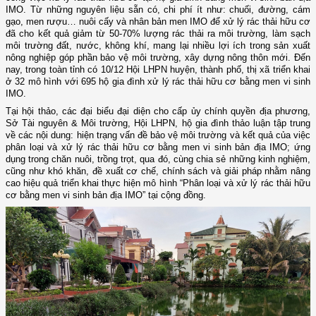
IMO. Từ những nguyên liệu sẵn có, chi phí ít như: chuối, đường, cám
gạo, men rượu… nuôi cấy và nhân bản men IMO để xử lý rác thải hữu cơ
đã cho kết quả giảm từ 50-70% lượng rác thải ra môi trường, làm sạch
môi trường đất, nước, không khí, mang lại nhiều lợi ích trong sản xuất
nông nghiệp góp phần bảo vệ môi trường, xây dựng nông thôn mới. Đến
nay, trong toàn tỉnh có 10/12 Hội LHPN huyện, thành phố, thị xã triển khai
ở 32 mô hình với 695 hộ gia đình xử lý rác thải hữu cơ bằng men vi sinh
IMO.
Tại hội thảo, các đại biểu đại diện cho cấp ủy chính quyền địa phương,
Sở Tài nguyên & Môi trường, Hội LHPN, hộ gia đình thảo luận tập trung
về các nội dung: hiện trạng vấn đề bảo vệ môi trường và kết quả của việc
phân loại và xử lý rác thải hữu cơ bằng men vi sinh bản địa IMO; ứng
dụng trong chăn nuôi, trồng trọt, qua đó, cùng chia sẻ những kinh nghiệm,
cũng như khó khăn, đề xuất cơ chế, chính sách và giải pháp nhằm nâng
cao hiệu quả triển khai thực hiện mô hình “Phân loại và xử lý rác thải hữu
cơ bằng men vi sinh bản địa IMO” tại cộng đồng.