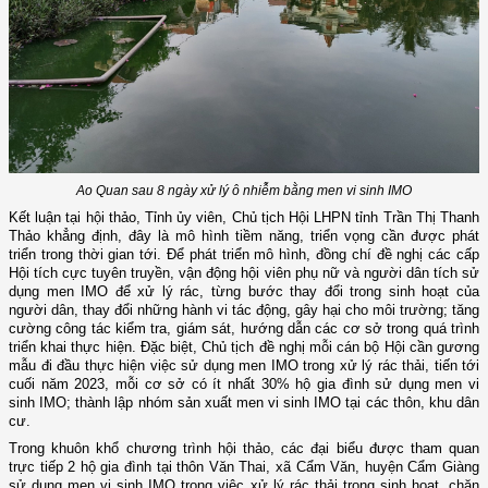
Ao Quan sau 8 ngày xử lý ô nhiễm bằng men vi sinh IMO
Kết luận tại hội thảo, Tỉnh ủy viên, Chủ tịch Hội LHPN tỉnh Trần Thị Thanh
Thảo khẳng định, đây là mô hình tiềm năng, triển vọng cần được phát
triển trong thời gian tới. Để phát triển mô hình, đồng chí đề nghị các cấp
Hội tích cực tuyên truyền, vận động hội viên phụ nữ và người dân tích sử
dụng men IMO để xử lý rác, từng bước thay đổi trong sinh hoạt của
người dân, thay đổi những hành vi tác động, gây hại cho môi trường; tăng
cường công tác kiểm tra, giám sát, hướng dẫn các cơ sở trong quá trình
triển khai thực hiện. Đặc biệt, Chủ tịch đề nghị mỗi cán bộ Hội cần gương
mẫu đi đầu thực hiện việc sử dụng men IMO trong xử lý rác thải, tiến tới
cuối năm 2023, mỗi cơ sở có ít nhất 30% hộ gia đình sử dụng men vi
sinh IMO; thành lập nhóm sản xuất men vi sinh IMO tại các thôn, khu dân
cư.
Trong khuôn khổ chương trình hội thảo, các đại biểu được tham quan
trực tiếp 2 hộ gia đình tại thôn Văn Thai, xã Cẩm Văn, huyện Cẩm Giàng
sử dụng men vi sinh IMO trong việc xử lý rác thải trong sinh hoạt, chăn