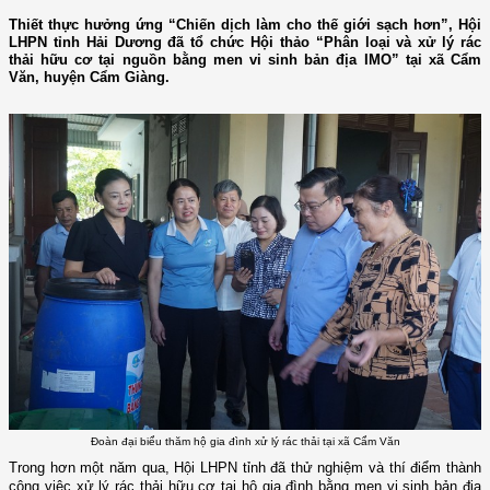
Thiết thực hưởng ứng “Chiến dịch làm cho thế giới sạch hơn”, Hội
LHPN tỉnh Hải Dương đã tổ chức Hội thảo “Phân loại và xử lý rác
thải hữu cơ tại nguồn bằng men vi sinh bản địa IMO” tại xã Cẩm
Văn, huyện Cẩm Giàng.
Đoàn đại biểu thăm hộ gia đình xử lý rác thải tại xã Cẩm Văn
Trong hơn một năm qua, Hội LHPN tỉnh đã thử nghiệm và thí điểm thành
công việc xử lý rác thải hữu cơ tại hộ gia đình bằng men vi sinh bản địa