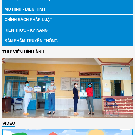
MÔ HÌNH - ĐIỂN HÌNH
CHÍNH SÁCH PHÁP LUẬT
KIẾN THỨC - KỸ NĂNG
SẢN PHẨM TRUYỀN THÔNG
THƯ VIỆN HÌNH ẢNH
VIDEO