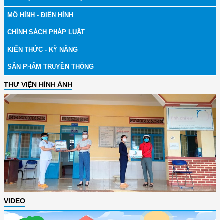
MÔ HÌNH - ĐIỂN HÌNH
CHÍNH SÁCH PHÁP LUẬT
KIẾN THỨC - KỸ NĂNG
SẢN PHẨM TRUYỀN THÔNG
THƯ VIỆN HÌNH ẢNH
VIDEO