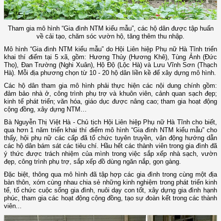
Tham gia mô hình “Gia đình NTM kiểu mẫu”, các hộ dân được tập huấn
về cải tạo, chăm sóc vườn hộ, tăng thêm thu nhập.
Mô hình “Gia đình NTM kiểu mẫu” do Hội Liên hiệp Phụ nữ Hà Tĩnh triển
khai thí điểm tại 5 xã, gồm: Hương Thủy (Hương Khê), Tùng Ảnh (Đức
Thọ), Đan Trường (Nghi Xuân), Hộ Độ (Lộc Hà) và Lưu Vĩnh Sơn (Thạch
Hà). Mỗi địa phương chọn từ 10 - 20 hộ dân liền kề để xây dựng mô hình.
Các hộ dân tham gia mô hình phải thực hiện các nội dung chính gồm:
đảm bảo nhà ở, công trình phụ trợ và khuôn viên, cảnh quan sạch đẹp;
kinh tế phát triển; văn hóa, giáo dục được nâng cao; tham gia hoạt động
cộng đồng, xây dựng NTM…
Bà Nguyễn Thị Việt Hà - Chủ tịch Hội Liên hiệp Phụ nữ Hà Tĩnh cho biết,
qua hơn 1 năm triển khai thí điểm mô hình “Gia đình NTM kiểu mẫu” cho
thấy, hội phụ nữ các cấp đã tổ chức tuyên truyền, vận động hướng dẫn
các hộ dân bám sát các tiêu chí. Hầu hết các thành viên trong gia đình đã
ý thức được trách nhiệm của mình trong việc sắp xếp nhà sạch, vườn
đẹp, công trình phụ trợ, sắp xếp đồ dùng ngăn nắp, gọn gàng.
Đặc biệt, thông qua mô hình đã tập hợp các gia đình trong cùng một địa
bàn thôn, xóm cùng nhau chia sẻ những kinh nghiệm trong phát triển kinh
tế, tổ chức cuộc sống gia đình, nuôi dạy con tốt, xây dựng gia đình hạnh
phúc, tham gia các hoạt động cộng đồng, tạo sự đoàn kết trong các thành
viên...