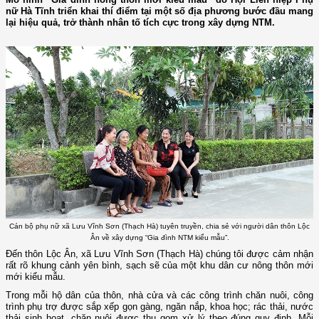
nữ Hà Tĩnh triển khai thí điểm tại một số địa phương bước đầu mang
lại hiệu quả, trở thành nhân tố tích cực trong xây dựng NTM.
Cán bộ phụ nữ xã Lưu Vĩnh Sơn (Thạch Hà) tuyên truyền, chia sẻ với người dân thôn Lộc
Ân về xây dựng “Gia đình NTM kiểu mẫu”.
Đến thôn Lộc Ân, xã Lưu Vĩnh Sơn (Thạch Hà) chúng tôi được cảm nhận
rất rõ khung cảnh yên bình, sạch sẽ của một khu dân cư nông thôn mới
mới kiểu mẫu.
Trong mỗi hộ dân của thôn, nhà cửa và các công trình chăn nuôi, công
trình phụ trợ được sắp xếp gọn gàng, ngăn nắp, khoa học; rác thải, nước
thải sinh hoạt, chăn nuôi được thu gom xử lý theo đúng quy định. Mỗi