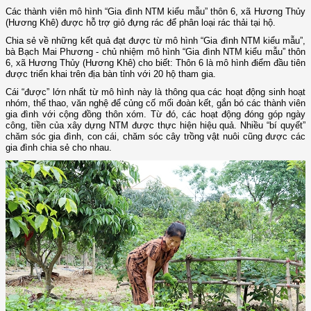
Các thành viên mô hình “Gia đình NTM kiểu mẫu” thôn 6, xã Hương Thủy
(Hương Khê) được hỗ trợ giỏ đựng rác để phân loại rác thải tại hộ.
Chia sẻ về những kết quả đạt được từ mô hình “Gia đình NTM kiểu mẫu”,
bà Bạch Mai Phương - chủ nhiệm mô hình “Gia đình NTM kiểu mẫu” thôn
6, xã Hương Thủy (Hương Khê) cho biết: Thôn 6 là mô hình điểm đầu tiên
được triển khai trên địa bàn tỉnh với 20 hộ tham gia.
Cái “được” lớn nhất từ mô hình này là thông qua các hoạt động sinh hoạt
nhóm, thể thao, văn nghệ để củng cố mối đoàn kết, gắn bó các thành viên
gia đình với cộng đồng thôn xóm. Từ đó, các hoạt động đóng góp ngày
công, tiền của xây dựng NTM được thực hiện hiệu quả. Nhiều “bí quyết”
chăm sóc gia đình, con cái, chăm sóc cây trồng vật nuôi cũng được các
gia đình chia sẻ cho nhau.