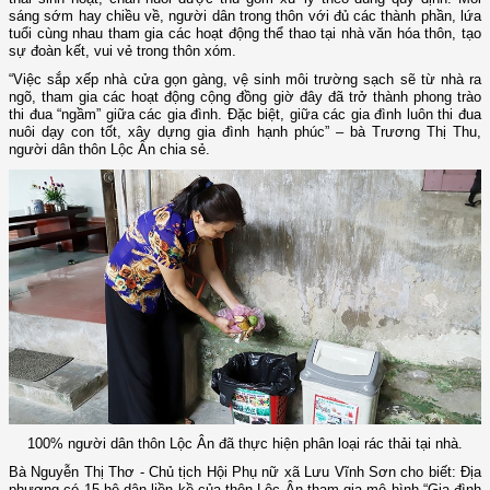
sáng sớm hay chiều về, người dân trong thôn với đủ các thành phần, lứa
tuổi cùng nhau tham gia các hoạt động thể thao tại nhà văn hóa thôn, tạo
sự đoàn kết, vui vẻ trong thôn xóm.
“Việc sắp xếp nhà cửa gọn gàng, vệ sinh môi trường sạch sẽ từ nhà ra
ngõ, tham gia các hoạt động cộng đồng giờ đây đã trở thành phong trào
thi đua “ngầm” giữa các gia đình. Đặc biệt, giữa các gia đình luôn thi đua
nuôi dạy con tốt, xây dựng gia đình hạnh phúc” – bà Trương Thị Thu,
người dân thôn Lộc Ân chia sẻ.
100% người dân thôn Lộc Ân đã thực hiện phân loại rác thải tại nhà.
Bà Nguyễn Thị Thơ - Chủ tịch Hội Phụ nữ xã Lưu Vĩnh Sơn cho biết: Địa
phương có 15 hộ dân liền kề của thôn Lộc Ân tham gia mô hình “Gia đình