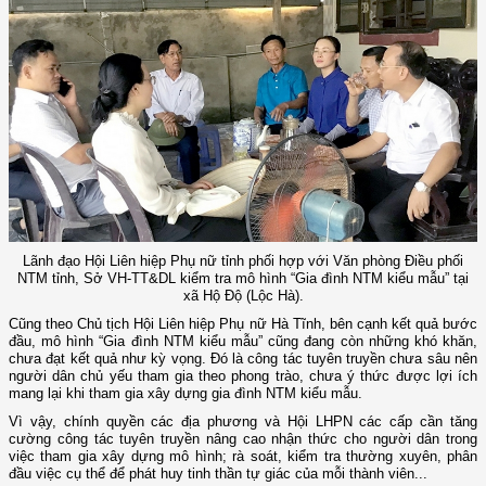
Lãnh đạo Hội Liên hiệp Phụ nữ tỉnh phối hợp với Văn phòng Điều phối
NTM tỉnh, Sở VH-TT&DL kiểm tra mô hình “Gia đình NTM kiểu mẫu” tại
xã Hộ Độ (Lộc Hà).
Cũng theo Chủ tịch Hội Liên hiệp Phụ nữ Hà Tĩnh, bên cạnh kết quả bước
đầu, mô hình “Gia đình NTM kiểu mẫu” cũng đang còn những khó khăn,
chưa đạt kết quả như kỳ vọng. Đó là công tác tuyên truyền chưa sâu nên
người dân chủ yếu tham gia theo phong trào, chưa ý thức được lợi ích
mang lại khi tham gia xây dựng gia đình NTM kiểu mẫu.
Vì vậy, chính quyền các địa phương và Hội LHPN các cấp cần tăng
cường công tác tuyên truyền nâng cao nhận thức cho người dân trong
việc tham gia xây dựng mô hình; rà soát, kiểm tra thường xuyên, phân
đầu việc cụ thể để phát huy tinh thần tự giác của mỗi thành viên...