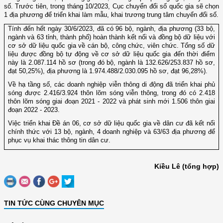
số. Trước tiên, trong tháng 10/2023, Cục chuyển đổi số quốc gia sẽ chọn
1 địa phương để triển khai làm mẫu, khai trương trung tâm chuyển đổi số.
Tính đến hết ngày 30/6/2023, đã có 96 bộ, ngành, địa phương (33 bộ,
ngành và 63 tỉnh, thành phố) hoàn thành kết nối và đồng bộ dữ liệu với
cơ sở dữ liệu quốc gia về cán bộ, công chức, viên chức. Tổng số dữ
liệu được đồng bộ tự động về cơ sở dữ liệu quốc gia đến thời điểm
này là 2.087.114 hồ sơ (trong đó bộ, ngành là 132.626/253.837 hồ sơ,
đạt 50,25%), địa phương là 1.974.488/2.030.095 hồ sơ, đạt 96,28%).
Về hạ tầng số, các doanh nghiệp viễn thông di động đã triển khai phủ
sóng được 2.416/3.924 thôn lõm sóng viễn thông, trong đó có 2.418
thôn lõm sóng giai đoạn 2021 - 2022 và phát sinh mới 1.506 thôn giai
đoạn 2022 - 2023.
Việc triển khai Đề án 06, cơ sở dữ liệu quốc gia về dân cư đã kết nối
chính thức với 13 bộ, ngành, 4 doanh nghiệp và 63/63 địa phương để
phục vụ khai thác thông tin dân cư.
Kiều Lê (tổng hợp)
TIN TỨC CÙNG CHUYÊN MỤC