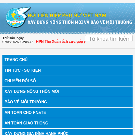
Truy cập nội dung luôn
OK
Thứ sáu, ngày
 Thanh Hóa: Hội LHPN Thọ Xuân tích cực góp phần nâng cao tỷ lệ người dân tha
07/08/2026
,
03:08:43
TRANG CHỦ
TIN TỨC - SỰ KIỆN
CHUYỂN ĐỔI SỐ
XÂY DỰNG NÔNG THÔN MỚI
BẢO VỆ MÔI TRƯỜNG
AN TOÀN CHO PN&TE
AN TOÀN GIAO THÔNG
XÂY DỰNG GIA ĐÌNH HẠNH PHÚC