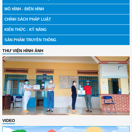
MÔ HÌNH - ĐIỂN HÌNH
CHÍNH SÁCH PHÁP LUẬT
KIẾN THỨC - KỸ NĂNG
SẢN PHẨM TRUYỀN THÔNG
THƯ VIỆN HÌNH ẢNH
VIDEO