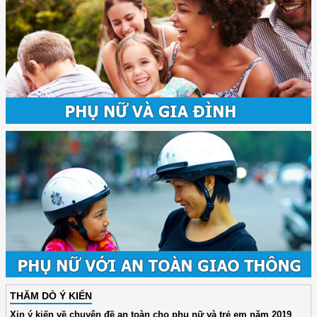
THĂM DÒ Ý KIẾN
Xin ý kiến về chuyên đề an toàn cho phụ nữ và trẻ em năm 2019