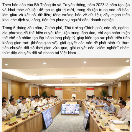
Theo báo cáo của Bộ Thông tin và Truyền thông, năm 2023 là năm tạo lập
và khai thác dữ liệu để tạo ra giá trị mới, trong đó tập trung vào số hóa,
làm giàu và kết nối dữ liệu; tăng cường bảo vệ dữ liệu; đẩy mạnh triển
khai các dịch vụ công, tiện ích phục vụ người dân, doanh nghiệp.
Trong 6 tháng đầu năm, Chính phủ, Thủ tướng Chính phủ, các bộ, ngành,
địa phương đã thể hiện quyết tâm, tập trung lãnh đạo, chỉ đạo hoàn thiện
thể chế số nhằm tạo lập hành lang pháp lý giúp kiến tạo sự phát triển trên
không gian mới (không gian số), giải quyết các vấn đề phát sinh từ thực
tiễn chuyển đổi số thời gian vừa qua, giải quyết các "điểm nghẽn" nhằm
thúc đẩy chuyển đổi số nhanh tại Việt Nam.