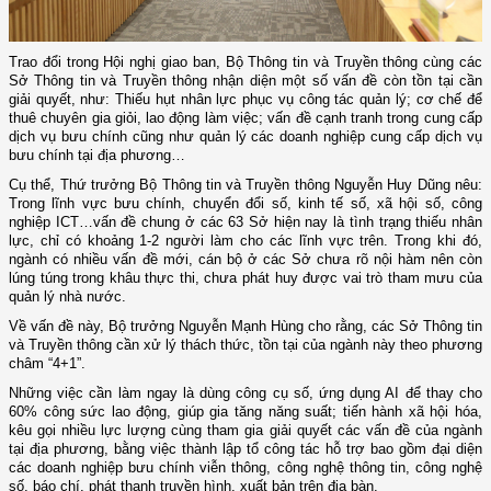
Trao đổi trong Hội nghị giao ban, Bộ Thông tin và Truyền thông cùng các
Sở Thông tin và Truyền thông nhận diện một số vấn đề còn tồn tại cần
giải quyết, như: Thiếu hụt nhân lực phục vụ công tác quản lý; cơ chế để
thuê chuyên gia giỏi, lao động làm việc; vấn đề cạnh tranh trong cung cấp
dịch vụ bưu chính cũng như quản lý các doanh nghiệp cung cấp dịch vụ
bưu chính tại địa phương…
Cụ thể, Thứ trưởng Bộ Thông tin và Truyền thông Nguyễn Huy Dũng nêu:
Trong lĩnh vực bưu chính, chuyển đổi số, kinh tế số, xã hội số, công
nghiệp ICT…vấn đề chung ở các 63 Sở hiện nay là tình trạng thiếu nhân
lực, chỉ có khoảng 1-2 người làm cho các lĩnh vực trên. Trong khi đó,
ngành có nhiều vấn đề mới, cán bộ ở các Sở chưa rõ nội hàm nên còn
lúng túng trong khâu thực thi, chưa phát huy được vai trò tham mưu của
quản lý nhà nước.
Về vấn đề này, Bộ trưởng Nguyễn Mạnh Hùng cho rằng, các Sở Thông tin
và Truyền thông cần xử lý thách thức, tồn tại của ngành này theo phương
châm “4+1”.
Những việc cần làm ngay là dùng công cụ số, ứng dụng AI để thay cho
60% công sức lao động, giúp gia tăng năng suất; tiến hành xã hội hóa,
kêu gọi nhiều lực lượng cùng tham gia giải quyết các vấn đề của ngành
tại địa phương, bằng việc thành lập tổ công tác hỗ trợ bao gồm đại diện
các doanh nghiệp bưu chính viễn thông, công nghệ thông tin, công nghệ
số, báo chí, phát thanh truyền hình, xuất bản trên địa bàn.