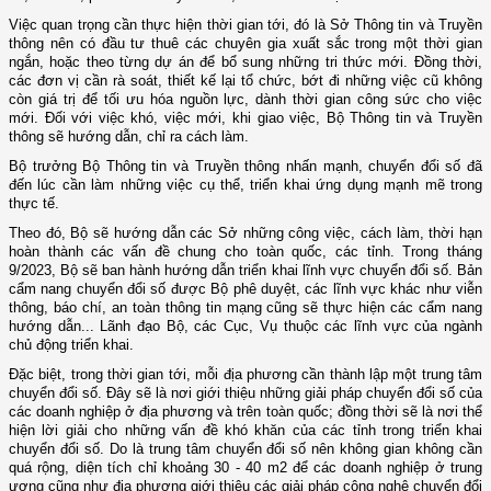
Việc quan trọng cần thực hiện thời gian tới, đó là Sở Thông tin và Truyền
thông nên có đầu tư thuê các chuyên gia xuất sắc trong một thời gian
ngắn, hoặc theo từng dự án để bổ sung những tri thức mới. Đồng thời,
các đơn vị cần rà soát, thiết kế lại tổ chức, bớt đi những việc cũ không
còn giá trị để tối ưu hóa nguồn lực, dành thời gian công sức cho việc
mới. Đối với việc khó, việc mới, khi giao việc, Bộ Thông tin và Truyền
thông sẽ hướng dẫn, chỉ ra cách làm.
Bộ trưởng Bộ Thông tin và Truyền thông nhấn mạnh, chuyển đổi số đã
đến lúc cần làm những việc cụ thể, triển khai ứng dụng mạnh mẽ trong
thực tế.
Theo đó, Bộ sẽ hướng dẫn các Sở những công việc, cách làm, thời hạn
hoàn thành các vấn đề chung cho toàn quốc, các tỉnh. Trong tháng
9/2023, Bộ sẽ ban hành hướng dẫn triển khai lĩnh vực chuyển đổi số. Bản
cẩm nang chuyển đổi số được Bộ phê duyệt, các lĩnh vực khác như viễn
thông, báo chí, an toàn thông tin mạng cũng sẽ thực hiện các cẩm nang
hướng dẫn... Lãnh đạo Bộ, các Cục, Vụ thuộc các lĩnh vực của ngành
chủ động triển khai.
Đặc biệt, trong thời gian tới, mỗi địa phương cần thành lập một trung tâm
chuyển đổi số. Đây sẽ là nơi giới thiệu những giải pháp chuyển đổi số của
các doanh nghiệp ở địa phương và trên toàn quốc; đồng thời sẽ là nơi thể
hiện lời giải cho những vấn đề khó khăn của các tỉnh trong triển khai
chuyển đổi số. Do là trung tâm chuyển đổi số nên không gian không cần
quá rộng, diện tích chỉ khoảng 30 - 40 m2 để các doanh nghiệp ở trung
ương cũng như địa phương giới thiệu các giải pháp công nghệ chuyển đổi