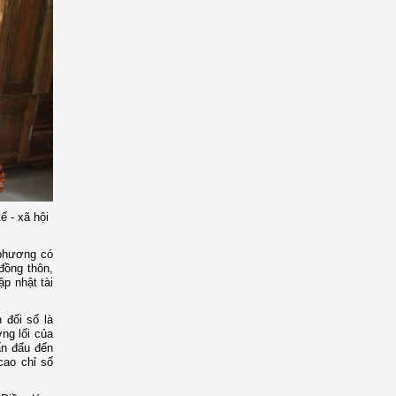
ế - xã hội
 phương có
đồng thôn,
ập nhật tài
 đổi số là
ng lối của
ấn đấu đến
cao chỉ số