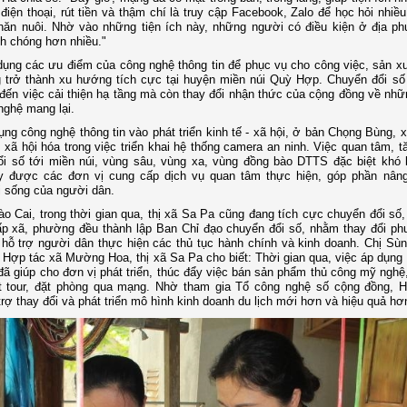
n điện thoại, rút tiền và thậm chí là truy cập Facebook, Zalo để học hỏi nhiề
hăn nuôi. Nhờ vào những tiện ích này, những người có điều kiện ở địa p
nh chóng hơn nhiều."
dụng các ưu điểm của công nghệ thông tin để phục vụ cho công việc, sản xu
 trở thành xu hướng tích cực tại huyện miền núi Quỳ Hợp. Chuyển đổi số
 đến việc cải thiện hạ tầng mà còn thay đổi nhận thức của cộng đồng về nhữn
ghệ mang lại.
ng công nghệ thông tin vào phát triển kinh tế - xã hội, ở bản Chọng Bùng, 
xã hội hóa trong việc triển khai hệ thống camera an ninh. Việc quan tâm, 
ổi số tới miền núi, vùng sâu, vùng xa, vùng đồng bào DTTS đặc biệt khó
y được các đơn vị cung cấp dịch vụ quan tâm thực hiện, góp phần nâng
 sống của người dân.
Lào Cai, trong thời gian qua, thị xã Sa Pa cũng đang tích cực chuyển đổi số,
ấp xã, phường đều thành lập Ban Chỉ đạo chuyển đổi số, nhằm thay đổi p
 hỗ trợ người dân thực hiện các thủ tục hành chính và kinh doanh. Chị Sùn
Hợp tác xã Mường Hoa, thị xã Sa Pa cho biết: Thời gian qua, việc áp dụng
 đã giúp cho đơn vị phát triển, thúc đẩy việc bán sản phẩm thủ công mỹ nghệ
t tour, đặt phòng qua mạng. Nhờ tham gia Tổ công nghệ số cộng đồng, 
rợ thay đổi và phát triển mô hình kinh doanh du lịch mới hơn và hiệu quả hơ