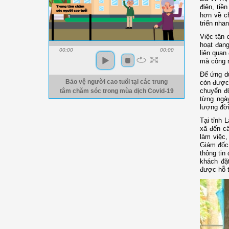
điện, tiề
hơn về c
triển nha
Việc tận 
hoạt đang
00:00
00:00
liên quan
mà công n
Để ứng dụ
Bảo vệ người cao tuổi tại các trung
còn được 
chuyển đ
tâm chăm sóc trong mùa dịch Covid-19
từng ngà
lượng đời
Tại tỉnh 
xã đến c
làm việc,
Giám đốc 
thông tin
khách đặ
được hỗ t