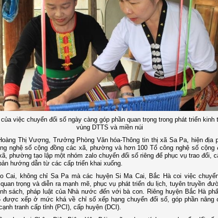
của việc chuyển đổi số ngày càng góp phần quan trọng trong phát triển kinh t
vùng DTTS và miền núi
Hoàng Thị Vượng, Trưởng Phòng Văn hóa-Thông tin thị xã Sa Pa, hiện địa
ông nghệ số cộng đồng các xã, phường và hơn 100 Tổ công nghệ số cộng 
xã, phường tạo lập một nhóm zalo chuyển đổi số riêng để phục vụ trao đổi, c
 bản hướng dẫn từ các cấp triển khai xuống.
ào Cai, không chỉ Sa Pa mà các huyện Si Ma Cai, Bắc Hà coi việc chuyển
quan trọng và diễn ra mạnh mẽ, phục vụ phát triển du lịch, tuyên truyền đườ
ính sách, pháp luật của Nhà nước đến với bà con. Riêng huyện Bắc Hà ph
 được xếp ở mức khá về chỉ số xếp hạng chuyển đổi số, góp phần nâng 
cạnh tranh cấp tỉnh (PCI), cấp huyện (DCI).