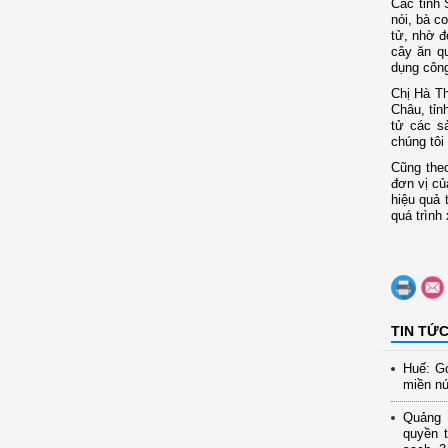
Các tỉnh 
nói, bà c
tử, nhờ đ
cây ăn q
dụng công
Chị Hà Th
Châu, tỉn
tử các s
chúng tôi
Cũng theo
đơn vị củ
hiệu quả 
quá trình
TIN TỨ
Huế: Gó
miền nú
Quảng N
quyền t