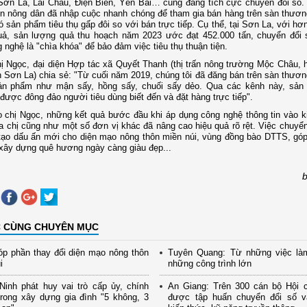
Sơn La, Lai Châu, Điện Biên, Yên Bái… cũng đang tích cực chuyển đổi số.
on nông dân đã nhập cuộc nhanh chóng để tham gia bán hàng trên sàn thươn
ó sản phẩm tiêu thụ gấp đôi so với bán trực tiếp. Cụ thể, tại Sơn La, với h
uả, sản lượng quả thu hoạch năm 2023 ước đạt 452.000 tấn, chuyển đổi
 nghệ là "chìa khóa" để bảo đảm việc tiêu thụ thuận tiện.
ị Ngọc, đại diện Hợp tác xã Quyết Thanh (thị trấn nông trường Mộc Châu,
h Sơn La) chia sẻ: "Từ cuối năm 2019, chúng tôi đã đăng bán trên sàn thươn
ản phẩm như mận sấy, hồng sấy, chuối sấy dẻo. Qua các kênh này, sản
 được đông đảo người tiêu dùng biết đến và đặt hàng trực tiếp".
 chị Ngọc, những kết quả bước đầu khi áp dụng công nghệ thông tin vào k
a chị cũng như một số đơn vị khác đã nâng cao hiệu quả rõ rệt. Việc chuyển
tạo dấu ấn mới cho diện mạo nông thôn miền núi, vùng đồng bào DTTS, gó
 xây dựng quê hương ngày càng giàu đẹp...
C CÙNG CHUYÊN MỤC
p phần thay đổi diện mạo nông thôn
Tuyên Quang: Từ những việc là
i
những công trình lớn
inh phát huy vai trò cấp ủy, chính
An Giang: Trên 300 cán bộ Hội 
rong xây dựng gia đình "5 không, 3
được tập huấn chuyển đổi số và