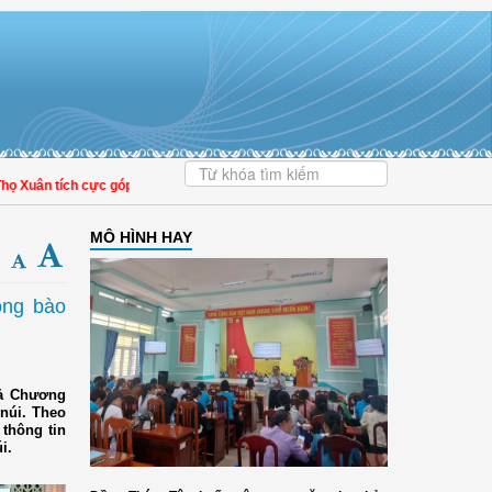
uân tích cực góp phần nâng cao tỷ lệ người dân tham gia bảo hiểm y tế
MÔ HÌNH HAY
ồng bào
uả Chương
 núi. Theo
thông tin
i.