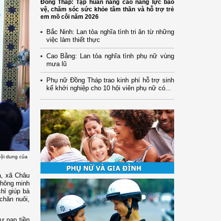
Đồng Tháp: Tập huấn nâng cao năng lực bảo
vệ, chăm sóc sức khỏe tâm thần và hỗ trợ trẻ
em mồ côi năm 2026
Bắc Ninh: Lan tỏa nghĩa tình tri ân từ những
việc làm thiết thực
Cao Bằng: Lan tỏa nghĩa tình phụ nữ vùng
mưa lũ
Phụ nữ Đồng Tháp trao kinh phí hỗ trợ sinh
kế khởi nghiệp cho 10 hội viên phụ nữ có...
nội dung của
a, xã Châu
thông minh
hỉ giúp bà
 chăn nuôi,
hư nạp tiền