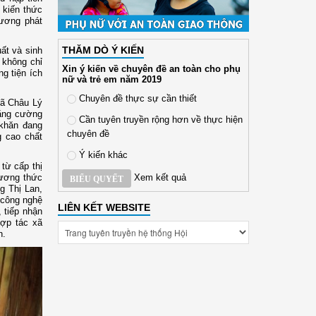
u kiến thức
hương phát
THĂM DÒ Ý KIẾN
ất và sinh
 không chỉ
Xin ý kiến về chuyên đề an toàn cho phụ
g tiện ích
nữ và trẻ em năm 2019
Chuyên đề thực sự cần thiết
xã Châu Lý
tăng cường
Cần tuyên truyền rộng hơn về thực hiện
 khăn đang
chuyên đề
 cao chất
Ý kiến khác
 từ cấp thị
Xem kết quả
hương thức
BIỂU QUYẾT
g Thị Lan,
 công nghệ
LIÊN KẾT WEBSITE
, tiếp nhận
Hợp tác xã
n.