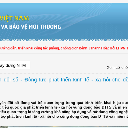
 dẫn, triển khai công tác phòng, chống dịch bệnh
| Thanh Hóa: Hội LHPN Thọ X
ây dựng NTM
Xem cỡ chữ
 đổi số - Động lực phát triển kinh tế - xã hội cho đ
yển đổi số đóng vai trò quan trọng trong quá trình triển khai hiệu q
c tiêu quốc gia phát triển kinh tế - xã hội vùng đồng bào DTTS và miền
tiêu quan trọng là tăng cường khả năng áp dụng và sử dụng công nghệ 
trợ phát triển kinh tế - xã hội cho cộng đồng đồng bào DTTS và miền nú