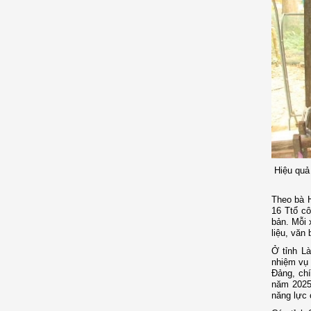
Hiệu quả 
Theo bà 
16 Ttổ c
bản. Mỗi 
liệu, văn
Ở tỉnh L
nhiệm vụ 
Đảng, ch
năm 2025
năng lực 