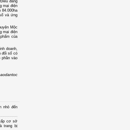
 Điều đáng
g mại điện
ơn 84.000ha
 số và ứng
 huyện Mộc
g mại điện
 phẩm của
inh doanh,
 đổi số có
p phần vào
baodantoc
m nhỏ đến
cấp cơ sở
 trang bị