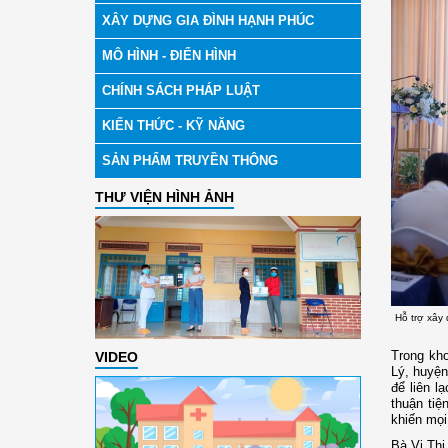
XÂY DỰNG GIA ĐÌNH HẠNH PHÚC
MÔ HÌNH - ĐIỂN HÌNH
CHÍNH SÁCH PHÁP LUẬT
KIẾN THỨC - KỸ NĂNG
SẢN PHẨM TRUYỀN THÔNG
THƯ VIỆN HÌNH ẢNH
Hỗ trợ xây
Trong kho
VIDEO
Lý, huyện
để liên l
thuận tiệ
khiến mọi
Bà Vi Thị