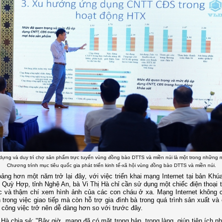
 dựng và duy trì chợ sản phẩm trực tuyến vùng đồng bào DTTS và miền núi là một trong những 
Chương trình mục tiêu quốc gia phát triển kinh tế-xã hội vùng đồng bào DTTS và miền núi.
ảng hơn một năm trở lại đây, với việc triển khai mạng Internet tại bản Khú
 Quỳ Hợp, tỉnh Nghệ An, bà Vi Thị Hà chỉ cần sử dụng một chiếc điện thoại 
ạc và thậm chí xem hình ảnh của các con cháu ở xa. Mạng Internet không c
n trong việc giao tiếp mà còn hỗ trợ gia đình bà trong quá trình sản xuất và
 công việc trở nên dễ dàng hơn so với trước đây.
 Hà chia sẻ: "Bây giờ, mạng đã có mặt trong bản, trong làng, giúp tiện ích n