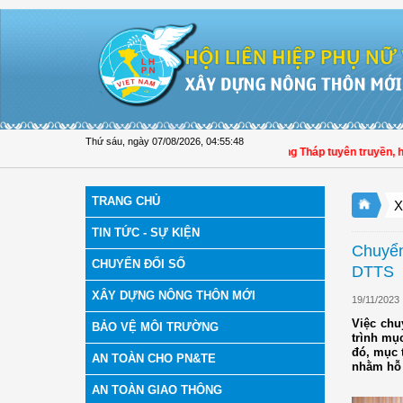
Truy cập nội dung luôn
Thứ sáu, ngày 07/08/2026
,
04:55:49
Hội LHPN tỉnh Đồng Tháp tuyên truyền, hướng
TRANG CHỦ
X
TIN TỨC - SỰ KIỆN
Chuyển
CHUYỂN ĐỔI SỐ
DTTS
XÂY DỰNG NÔNG THÔN MỚI
19/11/2023
Việc chu
BẢO VỆ MÔI TRƯỜNG
trình mụ
đó, mục 
AN TOÀN CHO PN&TE
nhằm hỗ 
AN TOÀN GIAO THÔNG