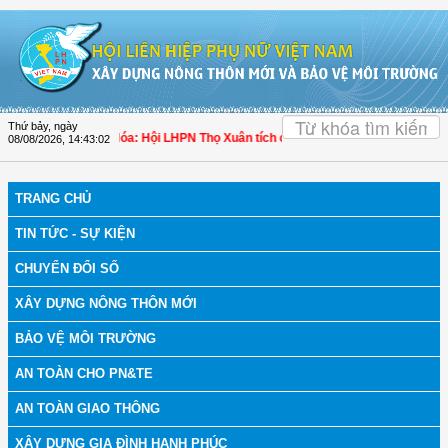
Truy cập nội dung luôn
OK
Thứ bảy, ngày
ch bệnh
| Thanh Hóa: Hội LHPN Thọ Xuân tích cực góp phần nâng cao tỷ lệ ngườ
08/08/2026
,
14:43:03
TRANG CHỦ
TIN TỨC - SỰ KIỆN
CHUYỂN ĐỔI SỐ
XÂY DỰNG NÔNG THÔN MỚI
BẢO VỆ MÔI TRƯỜNG
AN TOÀN CHO PN&TE
AN TOÀN GIAO THÔNG
XÂY DỰNG GIA ĐÌNH HẠNH PHÚC