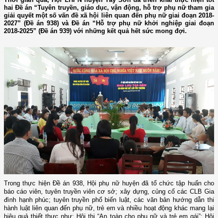
hai Đề án “Tuyên truyền, giáo dục, vận động, hỗ trợ phụ nữ tham gia
giải quyết một số vấn đề xã hội liên quan đến phụ nữ giai đoạn 2018-
2027” (Đề án 938) và Đề án “Hỗ trợ phụ nữ khởi nghiệp giai đoạn
2018-2025” (Đề án 939) với những kết quả hết sức mong đợi.
Trong thực hiện Đề án 938, Hội phụ nữ huyện đã tổ chức tập huấn cho
báo cáo viên, tuyên truyền viên cơ sở; xây dựng, củng cố các CLB Gia
đình hạnh phúc; tuyên truyền phổ biến
l
uật, các văn bản hướng dẫn thi
hành
l
uật
liên quan đến phụ nữ, trẻ em và nhiều hoạt động khác mang lại
hiệu quả thiết thực như: Hội thi “An toàn cho
p
hụ nữ và trẻ em gái”;
Hội