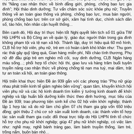
thi “Nâng cao nhận thức về bình đẳng giới, phòng, chống bạo lực gia
đình”; Hội thảo dinh dưỡng; Tư vấn chăm sóc sức khỏe phụ nữ; Truyền
thông về
a
n toàn giao thông và phòng, chống bạo lực, mua bán người,
phòng chống bạo lực trên cơ sở giới, xâm hại tình dục, chính sách dân
số, tảo hôn, hôn nhân cận huyết thống...
Bên cạnh đó, Hội duy trì thực hiện tốt Nghị quyết liên tịch số 01 giữa TW
Hội LHPN và Bộ Công an về quản lý, giáo dục người thân trong gia đình
không phạm tội và tệ nạn xã hội. Thành lập, duy trì hiệu quả 60 mô hình,
CLB hỗ trợ hội viên, phụ nữ, trẻ em có hoàn cảnh khó khăn như: Thu gom
rác thải gây quỹ tặng quà, Gian hàng miễn phí, Nồi cháo tình thương, Phụ
nữ đỡ đầu giúp trẻ em nghèo mồ côi, suy dinh dưỡng, CLB Ngân hàng
máu sống...; phối hợp tổ chức
h
ội thi,
g
iao lưu và hàng trăm buổi tuyên
truyền nâng cao nhận thức về phòng chống tệ nạn ma tuý, mại dâm, trật
tự an toàn xã hội, an toàn giao thông.
Hội triển khai thực hiện Đề án 939 gắn với các phong trào “Phụ nữ giúp
nhau phát triển kinh tế giảm nghèo bền vững”; quan tâm, khuyến khích hội
viên phụ nữ và các hộ kinh doanh tìm kiếm ý tưởng kinh doanh để khởi
nghiệp và tập huấn bồi dưỡng kiến thức theo định hướng, mục tiêu của
Đề án 939; trao phương tiện sinh kế cho 02 hội viên khởi nghiệp; thành
lập 1
h
ợp tác xã do nữ làm chủ gồm 07 chị tham gia góp vốn 650 triệu
đồng; giới thiệu 2 chủ cơ sở sản xuất kinh doanh, các thành viên tổ hợp
tác sản xuất tham gia cuộc đối thoại trực tiếp do Hội LHPN tỉnh tổ chức
hỗ trợ cho phụ nữ khởi nghiệp; giúp 47 phụ nữ khởi nghiệp, có việc làm
như: nghề may, nghề bánh tráng gạo, làm bánh truyền thống, làm tré,
trồng nấm, buôn bán nhỏ…