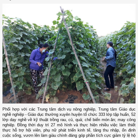
Phối hợp với các Trung tâm dịch vụ nông nghiệp, Trung tâm Giáo dục
nghề nghiệp - Giáo dục thường xuyên huyện tổ chức 333 lớp tập huấn, 52
lớp dạy nghề về kỹ thuật trồng rau, củ, quả; chế biến món ăn; may công
nghiệp. Đồng thời duy trì 27 mô hình và thực hiện nhiều việc làm thiết
thực hỗ trợ hội viên, phụ nữ phát triển kinh tế, tăng thu nhập, ổn định
cuộc sống, vươn lên làm giàu chính đáng góp phần tích cực giảm tỷ lệ hộ