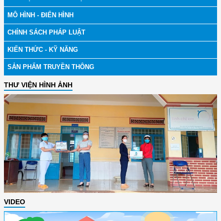
MÔ HÌNH - ĐIỂN HÌNH
CHÍNH SÁCH PHÁP LUẬT
KIẾN THỨC - KỸ NĂNG
SẢN PHẨM TRUYỀN THÔNG
THƯ VIỆN HÌNH ẢNH
VIDEO