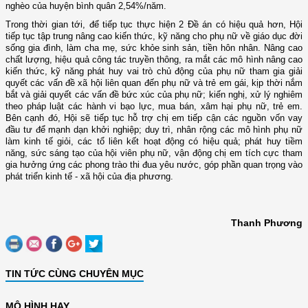
nghèo của huyện bình quân 2,54%/năm.
Trong thời gian tới, để tiếp tục thực hiện 2 Đề án có hiệu quả hơn, Hội
tiếp tục tập trung nâng cao kiến thức, kỹ năng cho phụ nữ về giáo dục đời
sống gia đình, làm cha mẹ, sức khỏe sinh sản, tiền hôn nhân. Nâng cao
chất lượng, hiệu quả công tác truyền thông, ra mắt các mô hình nâng cao
kiến thức, kỹ năng phát huy vai trò chủ động của phụ nữ tham gia giải
quyết các vấn đề xã hội liên quan đến phụ nữ và trẻ em gái, kịp thời nắm
bắt và giải quyết các vấn đề bức xúc của phụ nữ; kiến nghị, xử lý nghiêm
theo pháp luật các hành vi bạo lực, mua bán, xâm hại phụ nữ, trẻ em.
Bên cạnh đó, Hội sẽ tiếp tục hỗ trợ chị em tiếp cận các nguồn vốn vay
đầu tư để mạnh dạn khởi nghiệp; duy trì, nhân rộng các mô hình phụ nữ
làm kinh tế giỏi, các tổ liên kết hoạt động có hiệu quả; phát huy tiềm
năng, sức sáng tạo của hội viên phụ nữ, vận động chị em tích cực tham
gia hưởng ứng các phong trào thi đua yêu nước, góp phần quan trọng vào
phát triển kinh tế - xã hội của địa phương.
Thanh Phương
TIN TỨC CÙNG CHUYÊN MỤC
MÔ HÌNH HAY