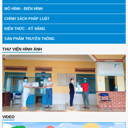
MÔ HÌNH - ĐIỂN HÌNH
CHÍNH SÁCH PHÁP LUẬT
KIẾN THỨC - KỸ NĂNG
SẢN PHẨM TRUYỀN THÔNG
THƯ VIỆN HÌNH ẢNH
VIDEO