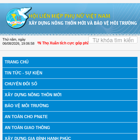
Truy cập nội dung luôn
OK
Thứ năm, ngày
Hóa: Hội LHPN Thọ Xuân tích cực góp phần nâng cao tỷ lệ người dân tham gia b
06/08/2026
,
19:07:00
TRANG CHỦ
TIN TỨC - SỰ KIỆN
CHUYỂN ĐỔI SỐ
XÂY DỰNG NÔNG THÔN MỚI
BẢO VỆ MÔI TRƯỜNG
AN TOÀN CHO PN&TE
AN TOÀN GIAO THÔNG
XÂY DỰNG GIA ĐÌNH HẠNH PHÚC