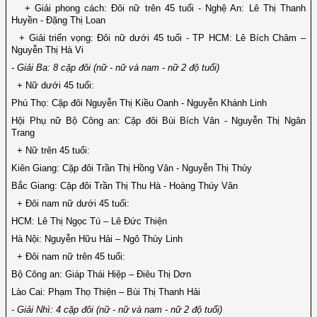
+ Giải phong cách: Đôi nữ trên 45 tuổi - Nghệ An: Lê Thị Thanh
Huyền - Đặng Thị Loan
+ Giải triển vọng: Đôi nữ dưới 45 tuổi - TP HCM: Lê Bích Châm –
Nguyễn Thị Hà Vi
- Giải Ba: 8 cặp đôi (nữ - nữ và nam - nữ 2 độ tuổi)
+ Nữ dưới 45 tuổi:
Phú Thọ: Cặp đôi Nguyễn Thị Kiều Oanh - Nguyễn Khánh Linh
Hội Phụ nữ Bộ Công an: Cặp đôi Bùi Bích Vân - Nguyễn Thị Ngân
Trang
+ Nữ trên 45 tuổi:
Kiên Giang: Cặp đôi Trần Thị Hồng Vân - Nguyễn Thị Thủy
Bắc Giang: Cặp đôi Trần Thị Thu Hà - Hoàng Thúy Vân
+ Đôi nam nữ dưới 45 tuổi:
HCM: Lê Thị Ngọc Tú – Lê Đức Thiện
Hà Nội: Nguyễn Hữu Hải – Ngô Thùy Linh
+ Đôi nam nữ trên 45 tuổi:
Bộ Công an: Giáp Thái Hiệp – Điêu Thị Dơn
Lào Cai: Phạm Thọ Thiện – Bùi Thị Thanh Hải
- Giải Nhì: 4 cặp đôi (nữ - nữ và nam - nữ 2 độ tuổi)