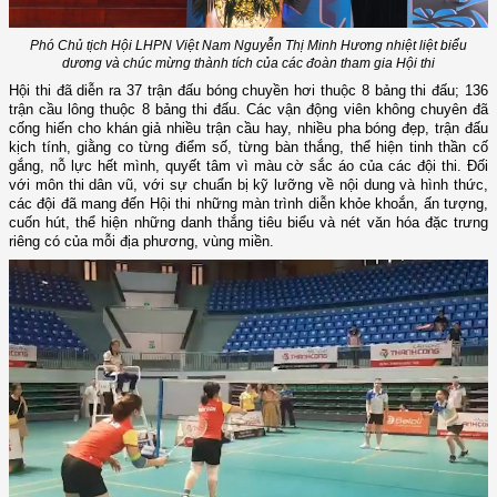
Phó Chủ tịch Hội LHPN Việt Nam Nguyễn Thị Minh Hương nhiệt liệt biểu
dương và chúc mừng thành tích của các đoàn tham gia Hội thi
Hội thi đã diễn ra 37 trận đấu bóng chuyền hơi thuộc 8 bảng thi đấu; 136
trận cầu lông thuộc 8 bảng thi đấu. Các vận động viên không chuyên đã
cống hiến cho khán giả nhiều trận cầu hay, nhiều pha bóng đẹp, trận đấu
kịch tính, giằng co từng điểm số, từng bàn thắng, thể hiện tinh thần cố
gắng, nỗ lực hết mình, quyết tâm vì màu cờ sắc áo của các đội thi. Đối
với môn thi dân vũ, với sự chuẩn bị kỹ lưỡng về nội dung và hình thức,
các đội đã mang đến Hội thi những màn trình diễn khỏe khoắn, ấn tượng,
cuốn hút, thể hiện những danh thắng tiêu biểu và nét văn hóa đặc trưng
riêng có của mỗi địa phương, vùng miền.