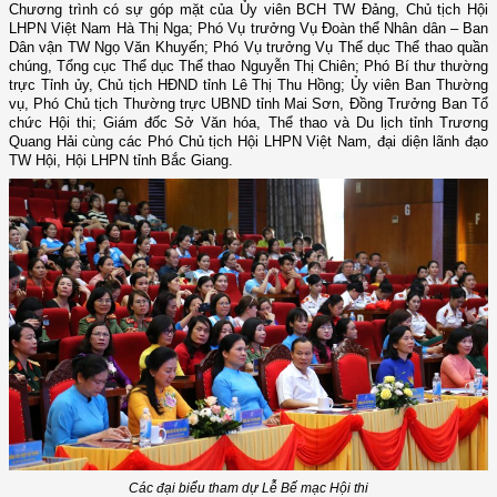
Chương trình có sự góp mặt của Ủy viên BCH TW Đảng, Chủ tịch Hội
LHPN Việt Nam Hà Thị Nga; Phó Vụ trưởng Vụ Đoàn thể Nhân dân – Ban
Dân vận TW Ngọ Văn Khuyến; Phó Vụ trưởng Vụ Thể dục Thể thao quần
chúng, Tổng cục Thể dục Thể thao Nguyễn Thị Chiên; Phó Bí thư thường
trực Tỉnh ủy, Chủ tịch HĐND tỉnh Lê Thị Thu Hồng; Ủy viên Ban Thường
vụ, Phó Chủ tịch Thường trực UBND tỉnh Mai Sơn, Đồng Trưởng Ban Tổ
chức Hội thi; Giám đốc Sở Văn hóa, Thể thao và Du lịch tỉnh Trương
Quang Hải cùng các Phó Chủ tịch Hội LHPN Việt Nam, đại diện lãnh đạo
TW Hội, Hội LHPN tỉnh Bắc Giang.
Các đại biểu tham dự Lễ Bế mạc Hội thi