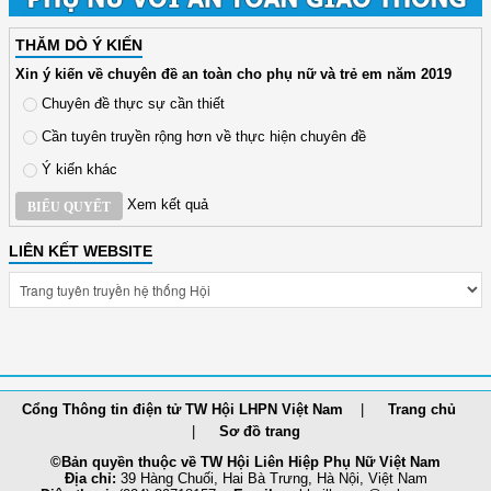
THĂM DÒ Ý KIẾN
Xin ý kiến về chuyên đề an toàn cho phụ nữ và trẻ em năm 2019
Chuyên đề thực sự cần thiết
Cần tuyên truyền rộng hơn về thực hiện chuyên đề
Ý kiến khác
Xem kết quả
BIỂU QUYẾT
LIÊN KẾT WEBSITE
Cổng Thông tin điện tử TW Hội LHPN Việt Nam
Trang chủ
Sơ đồ trang
©Bản quyền thuộc về TW Hội Liên Hiệp Phụ Nữ Việt Nam
Địa chỉ:
39 Hàng Chuối, Hai Bà Trưng, Hà Nội, Việt Nam