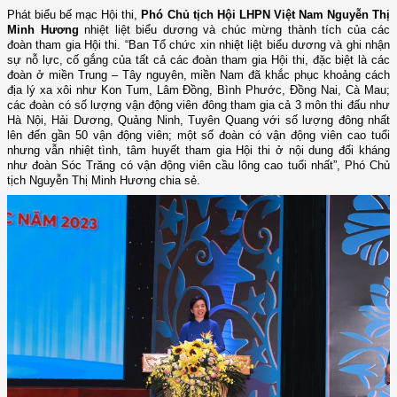
Phát biểu bế mạc Hội thi,
Phó Chủ tịch Hội LHPN Việt Nam Nguyễn Thị
Minh Hương
nhiệt liệt biểu dương và chúc mừng thành tích của các
đoàn tham gia Hội thi. “Ban Tổ chức xin nhiệt liệt biểu dương và ghi nhận
sự nỗ lực, cố gắng của tất cả các đoàn tham gia Hội thi, đặc biệt là các
đoàn ở miền Trung – Tây nguyên, miền Nam đã khắc phục khoảng cách
địa lý xa xôi như Kon Tum, Lâm Đồng, Bình Phước, Đồng Nai, Cà Mau;
các đoàn có số lượng vận động viên đông tham gia cả 3 môn thi đấu như
Hà Nội, Hải Dương, Quảng Ninh, Tuyên Quang với số lượng đông nhất
lên đến gần 50 vận động viên; một số đoàn có vận động viên cao tuổi
nhưng vẫn nhiệt tình, tâm huyết tham gia Hội thi ở nội dung đối kháng
như đoàn Sóc Trăng có vận động viên cầu lông cao tuổi nhất”, Phó Chủ
tịch Nguyễn Thị Minh Hương chia sẻ.