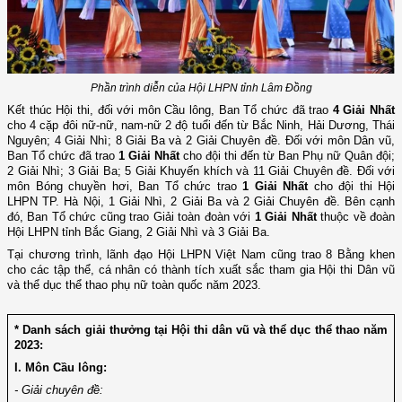
Phần trình diễn của Hội LHPN tỉnh Lâm Đồng
Kết thúc Hội thi, đối với môn Cầu lông, Ban Tổ chức đã trao
4 Giải Nhất
cho 4 cặp đôi nữ-nữ, nam-nữ 2 độ tuổi đến từ Bắc Ninh, Hải Dương, Thái
Nguyên; 4 Giải Nhì; 8 Giải Ba và 2 Giải Chuyên đề. Đối với môn Dân vũ,
Ban Tổ chức đã trao
1 Giải Nhất
cho đội thi đến từ Ban Phụ nữ Quân đội;
2 Giải Nhì; 3 Giải Ba; 5 Giải Khuyến khích và 11 Giải Chuyên đề. Đối với
môn Bóng chuyền hơi, Ban Tổ chức trao
1 Giải Nhất
cho đội thi Hội
LHPN TP. Hà Nội, 1 Giải Nhì, 2 Giải Ba và 2 Giải Chuyên đề. Bên cạnh
đó, Ban Tổ chức cũng trao Giải toàn đoàn với
1 Giải Nhất
thuộc về đoàn
Hội LHPN tỉnh Bắc Giang, 2 Giải Nhì và 3 Giải Ba.
Tại chương trình, lãnh đạo Hội LHPN Việt Nam cũng trao 8 Bằng khen
cho các tập thể, cá nhân có thành tích xuất sắc tham gia Hội thi Dân vũ
và thể dục thể thao phụ nữ toàn quốc năm 2023.
* Danh sách giải thưởng tại Hội thi dân vũ và thể dục thể thao năm
2023:
I. Môn Cầu lông:
- Giải chuyên đề: