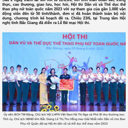
thực, cao thượng, giao lưu, học hỏi, Hội thi Dân vũ và Thể dục thể
thao phụ nữ toàn quốc năm 2023 với sự tham gia của gần 1.000 vận
động viên đến từ 50 tỉnh/thành, đơn vị đã hoàn thành toàn bộ nội
dung, chương trình kế hoạch đề ra. Chiều 23/6, tại Trung tâm Hội
nghị tỉnh Bắc Giang đã diễn ra Lễ Bế mạc Hội thi.
Ủy viên BCH TW Đảng, Chủ tịch Hội LHPN Việt Nam Hà Thị Nga và Phó Bí thư thường trực
Tỉnh ủy, Chủ tịch HĐND tỉnh Bắc Giang Lê Thị Thu Hồng trao Giải Nhất môn Dân vũ cho Ban
Phụ nữ Quân đội tại Hội thi dân vũ và thể dục thể thao năm 2023