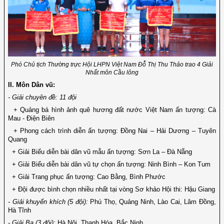
Phó Chủ tịch Thường trực Hội LHPN Việt Nam Đỗ Thị Thu Thảo trao 4 Giải
Nhất môn Cầu lông
II. Môn Dân vũ:
- Giải chuyên đề: 11 đội
+ Quảng bá hình ảnh quê hương đất nước Việt Nam ấn tượng: Cà
Mau - Điện Biên
+ Phong cách trình diễn ấn tượng: Đồng Nai – Hải Dương – Tuyên
Quang
+ Giải Biểu diễn bài dân vũ mẫu ấn tượng: Sơn La – Đà Nẵng
+ Giải Biểu diễn bài dân vũ tự chọn ấn tượng: Ninh Bình – Kon Tum
+ Giải Trang phục ấn tượng: Cao Bằng, Bình Phước
+ Đội được bình chọn nhiều nhất tại vòng Sơ khảo Hội thi: Hậu Giang
- Giải khuyến khích (5 đội):
Phú Thọ, Quảng Ninh, Lào Cai, Lâm Đồng,
Hà Tĩnh
- Giải Ba (3 đội):
Hà Nội, Thanh Hóa, Bắc Ninh