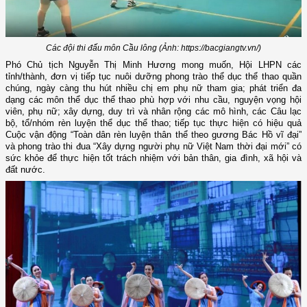
Các đội thi đấu môn Cầu lông (Ảnh: https://bacgiangtv.vn/)
Phó Chủ tịch Nguyễn Thị Minh Hương mong muốn, Hội LHPN các
tỉnh/thành, đơn vị tiếp tục nuôi dưỡng phong trào thể dục thể thao quần
chúng, ngày càng thu hút nhiều chị em phụ nữ tham gia; phát triển đa
dạng các môn thể dục thể thao phù hợp với nhu cầu, nguyện vọng hội
viên, phụ nữ; xây dựng, duy trì và nhân rộng các mô hình, các Câu lạc
bộ, tổ/nhóm rèn luyện thể dục thể thao; tiếp tục thực hiện có hiệu quả
Cuộc vận động “Toàn dân rèn luyện thân thể theo gương Bác Hồ vĩ đại”
và phong trào thi đua “Xây dựng người phụ nữ Việt Nam thời đại mới” có
sức khỏe để thực hiện tốt trách nhiệm với bản thân, gia đình, xã hội và
đất nước.