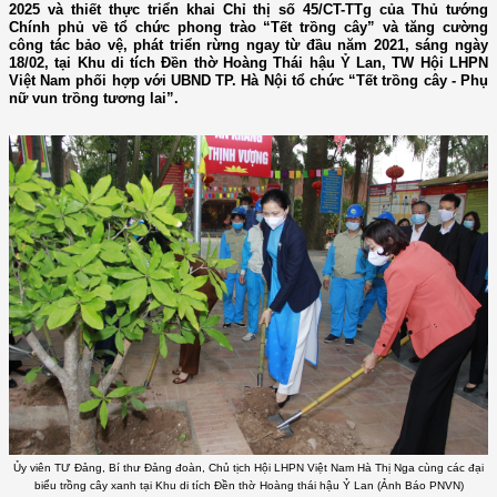
2025 và thiết thực triển khai Chỉ thị số 45/CT-TTg của Thủ tướng
Chính phủ về tổ chức phong trào “Tết trồng cây” và tăng cường
công tác bảo vệ, phát triển rừng ngay từ đầu năm 2021, sáng ngày
18/02, tại Khu di tích Đền thờ Hoàng Thái hậu Ỷ Lan, TW Hội LHPN
Việt Nam phối hợp với UBND TP. Hà Nội tổ chức “Tết trồng cây - Phụ
nữ vun trồng tương lai”.
Ủy viên TƯ Đảng, Bí thư Đảng đoàn, Chủ tịch Hội LHPN Việt Nam Hà Thị Nga cùng các đại
biểu trồng cây xanh tại Khu di tích Đền thờ Hoàng thái hậu Ỷ Lan (Ảnh Báo PNVN)