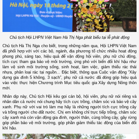
Chủ tịch Hội LHPN Việt Nam Hà Thị Nga phát biểu tại lễ phát động
Chủ tịch Hà Thị Nga cho biết, trong những năm qua, Hội LHPN Việt Nam
đã phối hợp với với các bộ, ngành, địa phương tổ chức nhiều hoạt động
phong phú, sáng tạo, hiệu quả để vận động hội viên, phụ nữ chủ động,
tích cực tham gia bảo vệ môi trường, ứng phó với biến đổi khí hậu
như
làm
vệ sinh môi trường
sống, sinh hoạt, làm việc
, giảm thiểu rác thải
nhựa, phân loại rác tại nguồn...
Đ
ặc biệt, thông qua Cuộc vận động “Xây
dựng gia đình 5 không, 3 sạch”
, phụ nữ cả nước đã đóng góp hiệu quả
vào
việc
thực hiện Chương trình Mục tiêu quốc gia Xây dựng Nông thôn
mới.
Nhân dịp này, Chủ tịch Hội
kêu gọi cán bộ, hội viên, phụ nữ
nói riêng
và
nhân dân cả nước nói chung hãy tích cực trồng, chăm sóc và bảo vệ cây
xanh.
Phụ nữ với vai trò làm mẹ hãy là những người tích cực trồng cây
và trồng người cho đất nước
. Chị em không chỉ
trực tiếp
trồng, chăm sóc
cây xanh mà còn
vận động gia đình, người thân,
cùng trồng cây,
gây
rừng
góp phần bảo vệ môi trường, góp phần giảm thiểu tác động của biến đổi
khí hậu.