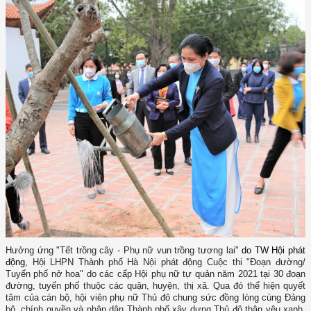
Hưởng ứng "Tết trồng cây - Phụ nữ vun trồng tương lai"
do TW Hội phát
động
, Hội LHPN Thành phố Hà Nội phát động Cuộc thi "Đoạn đường/
Tuyến phố nở hoa" do các cấp Hội phụ nữ tự quản năm 2021 tại 30 đoạn
đường, tuyến phố thuộc các quận, huyện, thị xã. Qua đó thể hiện quyết
tâm của
cán bộ, hội viên phụ nữ Thủ đô chung sức đồng lòng cùng Đảng
bộ, chính quyền và nhân dân Thành phố xây dựng Thủ đô thân yêu xanh,