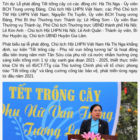
Tới dự Lễ phát động Tết trồng cây có các đồng chí:
Hà Thị Nga - Ủy viên
BCH Trung ương Đảng, Chủ tịch Hội LHPN Việt Nam; các Phó Chủ tịch
TW Hội LHPN Việt Nam; Nguyễn Thị Tuyến, Ủy viên BCH Trung ương
Đảng, Phó Bí thư Thường trực Thành ủy; Lê Hồng Sơn - Ủy viên Ban
Thường vụ Thành ủy, Phó Chủ tịch Thường trực UBND thành phố Hà Nội;
Lê Kim Anh - Chủ tịch Hội LHPN Hà Nội; Lê Anh Quân - Thành ủy viên, Bí
thư Huyện ủy, Chủ tịch UBND Huyện Gia Lâm.
Phát biểu tại lễ phát động, Chủ tịch Hội LHPN Việt Nam Hà Thị Nga khẳng
định,
s
ự kiện
“
Tết trông cây
-
Phụ nữ vun trồng tương lai” là hoạt động
đầu tiên
trong năm mới Tân Sửu
của phụ nữ cả nước nhằm hưởng ứng
sáng kiến trồng
mới 1 tỷ cây xanh giai đoạn 2021 - 2025, thiết thực triển
khai Chỉ thị số 45/CT-TTg của Thủ tướng Chính phủ về tổ chức phong
trào “Tết trồng cây” và tăng cường công tác bảo vệ, phát triển rừng
ngay
từ đầu năm 2021
.