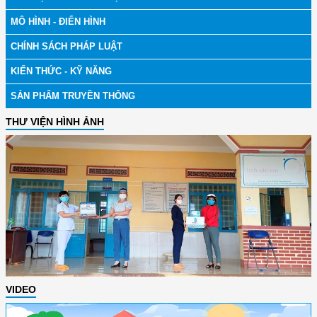
MÔ HÌNH - ĐIỂN HÌNH
CHÍNH SÁCH PHÁP LUẬT
KIẾN THỨC - KỸ NĂNG
SẢN PHẨM TRUYỀN THÔNG
THƯ VIỆN HÌNH ẢNH
VIDEO