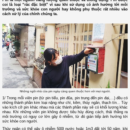
coi là loại “rác đặc biệt” vì sau khi sử dụng có ảnh hưởng tới môi
trường và sức khỏe con người hay không phụ thuộc rất nhiều vào
cách xử lý của chính chúng ta.
Những ngôi nhà của pin ngày càng quen thuộc hơn với mọi người.
1/ Trong mỗi viên pin (từ pin tiểu, pin đũa, pin trung đến pin đại,…) đều có
những thành phần kim loại nặng như chì, kẽm, thủy ngân, thạch tín... Tùy
vào kích cỡ pin khác nhau mà các thành phần này sẽ có khối lượng khác
nhau. Khi những viên pin không được tiêu hủy đúng cách, thải thẳng ra
môi trường có nguy cơ lớn gây ô nhiễm, từ đó gián tiếp ảnh hưởng tới
sức khỏe con người.
Thủy ngân có thể gây ô nhiễm 500l nước hoặc 1m3 đất tới 50 năm, khi