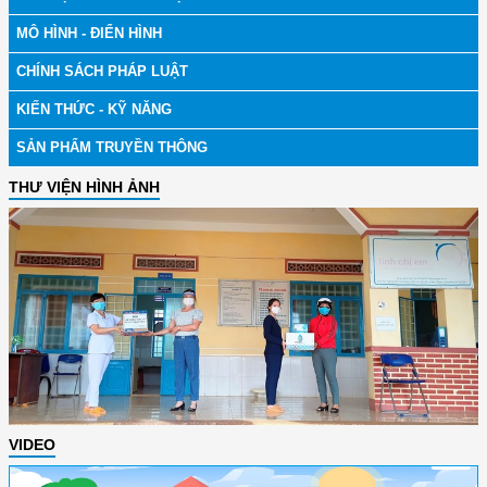
MÔ HÌNH - ĐIỂN HÌNH
CHÍNH SÁCH PHÁP LUẬT
KIẾN THỨC - KỸ NĂNG
SẢN PHẨM TRUYỀN THÔNG
THƯ VIỆN HÌNH ẢNH
VIDEO