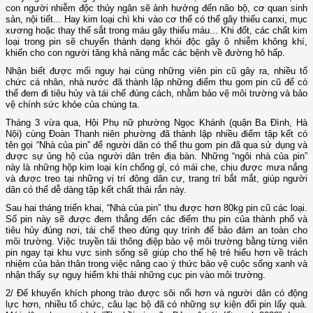
con người nhiễm độc thủy ngân sẽ ảnh hưởng đến não bộ, cơ quan sinh
sản, nội tiết... Hay kim loại chì khi vào cơ thể có thể gây thiếu canxi, mục
xương hoặc thay thế sắt trong máu gây thiếu máu... Khi đốt, các chất kim
loại trong pin sẽ chuyển thành dạng khói độc gây ô nhiễm không khí,
khiến cho con người tăng khả năng mắc các bệnh về đường hô hấp.
Nhận biết được mối nguy hại cùng những viên pin cũ gây ra, nhiều tổ
chức cá nhân, nhà nước đã thành lập những điểm thu gom pin cũ để có
thể đem đi tiêu hủy và tái chế đúng cách, nhằm bảo vệ môi trường và bảo
vệ chính sức khỏe của chúng ta.
Tháng 3 vừa qua, Hội Phụ nữ phường Ngọc Khánh (quận Ba Đình, Hà
Nội) cùng Đoàn Thanh niên phường đã thành lập nhiều điểm tập kết có
tên gọi “Nhà của pin” để người dân có thể thu gom pin đã qua sử dụng và
được sự ủng hộ của người dân trên địa bàn. Những “ngôi nhà của pin”
này là những hộp kim loại kín chống gỉ, có mái che, chịu được mưa nắng
và được treo tại những vị trí đông dân cư, trang trí bắt mắt, giúp người
dân có thể dễ dàng tập kết chất thải rắn này.
Sau hai tháng triển khai, “Nhà của pin” thu được hơn 80kg pin cũ các loại.
Số pin này sẽ được đem thẳng đến các điểm thu pin của thành phố và
tiêu hủy đúng nơi, tái chế theo đúng quy trình để bảo đảm an toàn cho
môi trường. Việc truyền tải thông điệp bảo vệ môi trường bằng từng viên
pin ngay tại khu vực sinh sống sẽ giúp cho thế hệ trẻ hiểu hơn về trách
nhiệm của bản thân trong việc nâng cao ý thức bảo vệ cuộc sống xanh và
nhận thấy sự nguy hiểm khi thải những cục pin vào môi trường.
2/ Để khuyến khích phong trào được sôi nổi hơn và người dân có động
lực hơn, nhiều tổ chức, câu lạc bộ đã có những sự kiện đổi pin lấy quà.