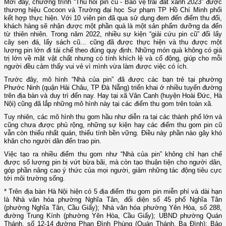
Mới đây, chương trình “Thu hồi pin cũ - Bảo vệ trái đất xanh 2023” được
thương hiệu Cocoon và Trường đại học Sư phạm TP Hồ Chí Minh phối
kết hợp thực hiện. Với 10 viên pin đã qua sử dụng đem đến điểm thu đổi,
khách hàng sẽ nhận được một phần quà là một sản phẩm dưỡng da đến
từ thiên nhiên. Trong năm 2022, nhiều sự kiện “giải cứu pin cũ” đổi lấy
cây sen đá, lấy sách cũ... cũng đã được thực hiện và thu được một
lượng pin lớn đi tái chế theo đúng quy định. Những món quà không có giá
trị lớn về mặt vật chất nhưng có tính khích lệ và cổ động, giúp cho mỗi
người đều cảm thấy vui vẻ vì mình vừa làm được việc có ích.
Trước đây, mô hình “Nhà của pin” đã được các bạn trẻ tại phường
Phước Ninh (quận Hải Châu, TP Đà Nẵng) triển khai ở nhiều tuyến đường
trên địa bàn và duy trì đến nay. Hay tại xã Vân Canh (huyện Hoài Đức, Hà
Nội) cũng đã lắp những mô hình này tại các điểm thu gom trên toàn xã.
Tuy nhiên, các mô hình thu gom hầu như diễn ra tại các thành phố lớn và
cũng chưa được phủ rộng, những sự kiện hay các điểm thu gom pin cũ
vẫn còn thiếu nhất quán, thiếu tính bền vững. Điều này phần nào gây khó
khăn cho người dân đến trao pin.
Việc tạo ra nhiều điểm thu gom như “Nhà của pin” không chỉ hạn chế
được số lượng pin bị vứt bừa bãi, mà còn tạo thuận tiện cho người dân,
góp phần nâng cao ý thức của mọi người, giảm những tác động tiêu cực
tới môi trường sống.
* Trên địa bàn Hà Nội hiện có 5 địa điểm thu gom pin miễn phí và dài hạn
là Nhà văn hóa phường Nghĩa Tân, đối diện số 45 phố Nghĩa Tân
(phường Nghĩa Tân, Cầu Giấy); Nhà văn hóa phường Yên Hòa, số 288,
đường Trung Kính (phường Yên Hòa, Cầu Giấy); UBND phường Quán
Thánh, số 12-14 đường Phan Đình Phùng (Quán Thánh, Ba Đình); Bảo