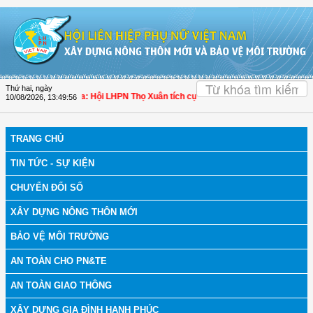
Truy cập nội dung luôn
OK
Thứ hai, ngày
h bệnh
| Thanh Hóa: Hội LHPN Thọ Xuân tích cực góp phần nâng cao tỷ lệ người 
10/08/2026
,
13:49:57
TRANG CHỦ
TIN TỨC - SỰ KIỆN
CHUYỂN ĐỔI SỐ
XÂY DỰNG NÔNG THÔN MỚI
BẢO VỆ MÔI TRƯỜNG
AN TOÀN CHO PN&TE
AN TOÀN GIAO THÔNG
XÂY DỰNG GIA ĐÌNH HẠNH PHÚC