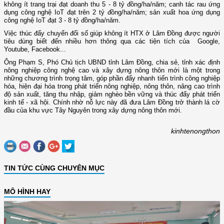
không ít trang trại đạt doanh thu 5 - 8 tỷ đồng/ha/năm; canh tác rau ứng
dụng công nghệ IoT đạt trên 2 tỷ đồng/ha/năm; sản xuất hoa ứng dụng
công nghệ IoT đạt 3 - 8 tỷ đồng/ha/năm.
Việc thúc đẩy chuyển đổi số giúp không ít HTX ở Lâm Đồng được người
tiêu dùng biết đến nhiều hơn thông qua các tiện tích của Google,
Youtube, Facebook...
Ông Phạm S, Phó Chủ tịch UBND tỉnh Lâm Đồng, chia sẻ, tỉnh xác định
nông nghiệp công nghệ cao và xây dựng nông thôn mới là một trong
những chương trình trọng tâm, góp phần đẩy nhanh tiến trình công nghiệp
hóa, hiện đại hóa trong phát triển nông nghiệp, nông thôn, nâng cao trình
độ sản xuất, tăng thu nhập, giảm nghèo bền vững và thúc đẩy phát triển
kinh tế - xã hội. Chính nhờ nỗ lực này đã đưa Lâm Đồng trở thành lá cờ
đầu của khu vực Tây Nguyên trong xây dựng nông thôn mới.
kinhtenongthon
TIN TỨC CÙNG CHUYÊN MỤC
MÔ HÌNH HAY