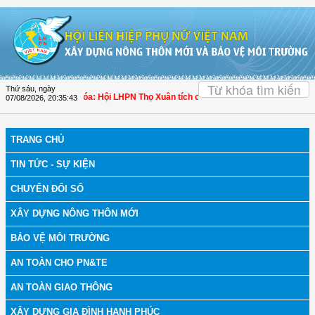
Truy cập nội dung luôn
OK
Thứ sáu, ngày
ch bệnh
| Thanh Hóa: Hội LHPN Thọ Xuân tích cực góp phần nâng cao tỷ lệ người
07/08/2026
,
20:35:44
TRANG CHỦ
TIN TỨC - SỰ KIỆN
CHUYỂN ĐỔI SỐ
XÂY DỰNG NÔNG THÔN MỚI
BẢO VỆ MÔI TRƯỜNG
AN TOÀN CHO PN&TE
AN TOÀN GIAO THÔNG
XÂY DỰNG GIA ĐÌNH HẠNH PHÚC