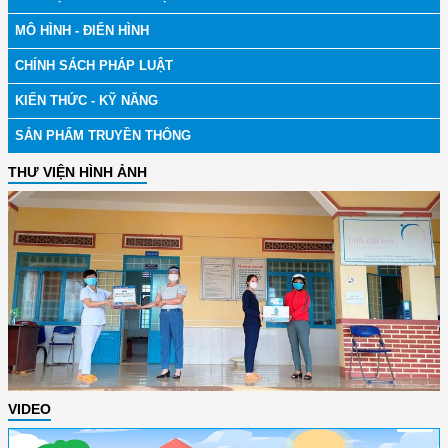
MÔ HÌNH - ĐIỂN HÌNH
CHÍNH SÁCH PHÁP LUẬT
KIẾN THỨC - KỸ NĂNG
SẢN PHẨM TRUYỀN THÔNG
THƯ VIỆN HÌNH ẢNH
VIDEO