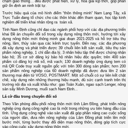
chạm giao thông… đều được phát hiện, xử lý, hòa giải kịp thời, góp phần
giữ ổn định an ninh trật tự.
Trước hiệu quả của mô hình điểm “thôn thông minh” Nam Lạng Tây, xã
Trực Tuấn đang tổ chức cho các thôn khác đến tham quan, học tập kinh
nghiệm để triển khai nhân rộng ra toàn xã.
Tỉnh Nam Định cũng chỉ đạo các ngành phối hợp với các địa phương triển
khai Đề án chuyển đổi số trong xây dựng nông thôn mới, hướng tới xây
dựng nông thôn mới thông minh giai đoạn 2021-2025 và hỗ trợ tiêu thụ
nông, lâm, thủy sản qua các kênh trực tuyến. Đến nay, các địa phương
đã xây dựng và phát triển được 39 chuỗi liên kết sản xuất, tiêu thụ sản
phẩm nông nghiệp, 1 chỉ dẫn địa lý, 3 nhãn hiệu tập thể được chứng nhận
bảo hộ; 35 cơ sở đăng ký bảo hộ nhãn hiệu độc quyền; trên 400 sản
phẩm có đăng ký mã số, mã vạch; 130 doanh nghiệp ứng dụng tem có
mã QR Code truy xuất nguồn gốc với trên 300 dòng sản phẩm; hơn 200
sản phẩm nông nghiệp của 60 doanh nghiệp đã được đưa lên 2 sàn
thương mại điện tử VOSO, POSTMART. Một số chuỗi có sự liên kết chặt
chẽ, xây dựng nên những thương hiệu mạnh, đủ sức cạnh tranh trên thị
trường nội địa và xuất khẩu như: gạo Toản Xuân, ngao sạch Lenger, nông
sản sấy Minh Dương, muối sạch Nam Định...
Lá cờ đầu trong chuyển đổi số
Theo Văn phòng điều phối nông thôn mới tỉnh Lâm Đồng, phát triển nông
nghiệp ứng dụng công nghệ cao là một trong những ưu tiên hàng đầu của
tỉnh. Ứng dụng công nghệ vào sản xuất đã góp phần nâng cao cuộc sống
của người dân, đưa nền nông nghiệp của Lâm Đồng phát triển lên một
bước mới, từng bước thay đổi diện mạo nông thôn, đóng góp tích cực
vào công cuộc xây dựng nông thôn mới.