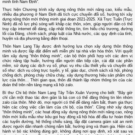
minh tỉnh Nam Định”.
Thực hiện Chương trình xây dựng nông thôn mới nâng cao, kiểu mẫu,
nhiều địa phương ở Nam Định đã tích cực chuyển đổi số, hướng tới xây
dựng nông thôn mới thông minh giai đoạn 2021-2025. Xã Trực Tuấn (Trực
Ninh) đã nỗ lực phủ sóng wifi khắp các thôn, xóm, giúp người dân có thể
truy cập internet dễ dàng, cập nhật thông tin, tìm hiểu chủ trương, đường
lối của Đảng, chính sách, pháp luật của Nhà nước, các quy định của tỉnh,
huyện và địa phương bằng điện thoại.
Thôn Nam Lạng Tây được định hướng lựa chọn xây dựng thôn thông
minh và được lắp đặt điểm wifi miễn phí tại nhà văn hóa thôn. Với quyết
tâm xây dựng “thôn thông minh”, cán bộ thôn phối hợp với các đơn vị
chức năng tập huấn, hướng dẫn người dân tiếp cận, cài đặt các phần
mềm, sử dụng các dịch vụ số, phục vụ nhu cầu thiết yếu và chuyển đổi
số như: dịch vụ công trực tuyến, y tế, giáo dục, chính sách xã hội, phòng
chống dịch, phòng cháy chữa cháy, xây dựng thương hiệu sản phẩm chủ
lực của thôn… Thời gian qua, thôn đã thành lập nhóm thông tin của các
đoàn thể trên nền tảng mạng xã hội zalo.
Bí thư Chi bộ thôn Nam Lạng Tây Trần Xuân Vượng cho biết: “Bây giờ
chỉ cần một thao tác đơn giản là bà con có thể đăng thông tin lên nhóm
zalo của thôn. Nhờ đó, mọi người có thể dễ dàng nắm bắt, tham gia thực
hiện các công việc cần làm của chi bộ, của thôn”. Cũng nhờ xây dựng
“thôn thông minh”, các hoạt động xây dựng nông thôn mới nâng cao, nông
thôn mới kiểu mẫu như kêu gọi huy động xã hội hóa để đầu tư hoàn thiện
các tuyến đường, hệ thống chiếu sáng, lắp đặt camera giám sát an ninh
được người dân nhanh chóng nắm bắt, hưởng ứng và tham gia. Hiện các
hành vi bỏ rác không đúng giờ, không đúng nơi quy định, xô xát sau va