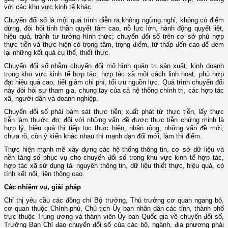
với các khu vực kinh tế khác.
Chuyển đổi số là một quá trình diễn ra không ngừng nghỉ, không có điểm
dừng, đòi hỏi tinh thần quyết tâm cao, nỗ lực lớn, hành động quyết liệt,
hiệu quả, tránh tư tưởng hình thức; chuyển đổi số trên cơ sở phù hợp
thực tiễn và thực hiện có trọng tâm, trọng điểm, từ thấp đến cao để đem
lại những kết quả cụ thể, thiết thực.
Chuyển đổi số nhằm chuyển đổi mô hình quản trị sản xuất, kinh doanh
trong khu vực kinh tế hợp tác, hợp tác xã một cách linh hoạt, phù hợp
đạt hiệu quả cao, tiết giảm chi phí, tối ưu nguồn lực. Quá trình chuyển đổi
này đòi hỏi sự tham gia, chung tay của cả hệ thống chính trị, các hợp tác
xã, người dân và doanh nghiệp.
Chuyển đổi số phải bám sát thực tiễn; xuất phát từ thực tiễn, lấy thực
tiễn làm thước đo; đối với những vấn đề được thực tiễn chứng minh là
hợp lý, hiệu quả thì tiếp tục thực hiện, nhân rộng; những vấn đề mới,
chưa rõ, còn ý kiến khác nhau thì mạnh dạn đổi mới, làm thí điểm.
Thực hiện mạnh mẽ xây dựng các hệ thống thông tin, cơ sở dữ liệu và
nền tảng số phục vụ cho chuyển đổi số trong khu vực kinh tế hợp tác,
hợp tác xã sử dụng tài nguyên thông tin, dữ liệu thiết thực, hiệu quả, có
tính kết nối, liên thông cao.
Các nhiệm vụ, giải pháp
Chỉ thị yêu cầu các đồng chí Bộ trưởng, Thủ trưởng cơ quan ngang bộ,
cơ quan thuộc Chính phủ, Chủ tịch Ủy ban nhân dân các tỉnh, thành phố
trực thuộc Trung ương và thành viên Ủy ban Quốc gia về chuyển đổi số,
Trưởng Ban Chỉ đạo chuyển đổi số của các bộ, ngành, địa phương phải