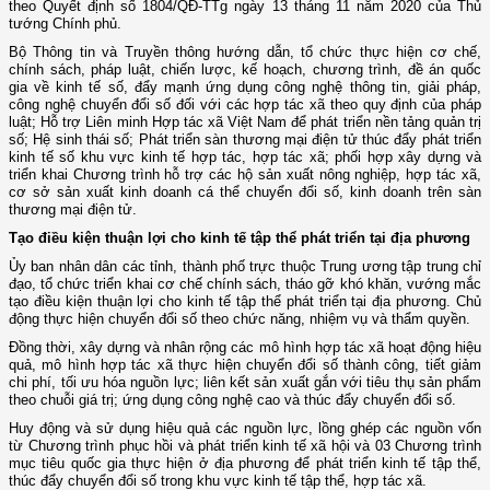
theo Quyết định số 1804/QĐ-TTg ngày 13 tháng 11 năm 2020 của Thủ
tướng Chính phủ.
Bộ Thông tin và Truyền thông hướng dẫn, tổ chức thực hiện cơ chế,
chính sách, pháp luật, chiến lược, kế hoạch, chương trình, đề án quốc
gia về kinh tế số, đẩy mạnh ứng dụng công nghệ thông tin, giải pháp,
công nghệ chuyển đổi số đối với các hợp tác xã theo quy định của pháp
luật; Hỗ trợ Liên minh Hợp tác xã Việt Nam để phát triển nền tảng quản trị
số; Hệ sinh thái số; Phát triển sàn thương mại điện tử thúc đẩy phát triển
kinh tế số khu vực kinh tế hợp tác, hợp tác xã; phối hợp xây dựng và
triển khai Chương trình hỗ trợ các hộ sản xuất nông nghiệp, hợp tác xã,
cơ sở sản xuất kinh doanh cá thể chuyển đổi số, kinh doanh trên sàn
thương mại điện tử.
Tạo điều kiện thuận lợi cho kinh tế tập thể phát triển tại địa phương
Ủy ban nhân dân các tỉnh, thành phố trực thuộc Trung ương tập trung chỉ
đạo, tổ chức triển khai cơ chế chính sách, tháo gỡ khó khăn, vướng mắc
tạo điều kiện thuận lợi cho kinh tế tập thể phát triển tại địa phương. Chủ
động thực hiện chuyển đổi số theo chức năng, nhiệm vụ và thẩm quyền.
Đồng thời, xây dựng và nhân rộng các mô hình hợp tác xã hoạt động hiệu
quả, mô hình hợp tác xã thực hiện chuyển đổi số thành công, tiết giảm
chi phí, tối ưu hóa nguồn lực; liên kết sản xuất gắn với tiêu thụ sản phẩm
theo chuỗi giá trị; ứng dụng công nghệ cao và thúc đẩy chuyển đổi số.
Huy động và sử dụng hiệu quả các nguồn lực, lồng ghép các nguồn vốn
từ Chương trình phục hồi và phát triển kinh tế xã hội và 03 Chương trình
mục tiêu quốc gia thực hiện ở địa phương để phát triển kinh tế tập thể,
thúc đẩy chuyển đổi số trong khu vực kinh tế tập thể, hợp tác xã.