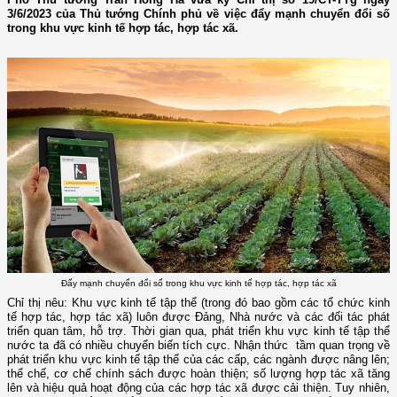
3/6/2023 của Thủ tướng Chính phủ về việc đẩy mạnh chuyển đổi số
trong khu vực kinh tế hợp tác, hợp tác xã.
Đẩy mạnh chuyển đổi số trong khu vực kinh tế hợp tác, hợp tác xã
Chỉ thị nêu: Khu vực kinh tế tập thể (trong đó bao gồm các tổ chức kinh
tế hợp tác, hợp tác xã) luôn được Đảng, Nhà nước và các đối tác phát
triển quan tâm, hỗ trợ. Thời gian qua, phát triển khu vực kinh tế tập thể
nước ta đã có nhiều chuyển biến tích cực. Nhận thức tầm quan trọng về
phát triển khu vực kinh tế tập thể của các cấp, các ngành được nâng lên;
thể chế, cơ chế chính sách được hoàn thiện; số lượng hợp tác xã tăng
lên và hiệu quả hoạt động của các hợp tác xã được cải thiện. Tuy nhiên,