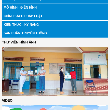
MÔ HÌNH - ĐIỂN HÌNH
CHÍNH SÁCH PHÁP LUẬT
KIẾN THỨC - KỸ NĂNG
SẢN PHẨM TRUYỀN THÔNG
THƯ VIỆN HÌNH ẢNH
VIDEO