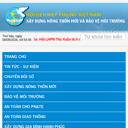
Truy cập nội dung luôn
OK
Thứ bảy, ngày
h bệnh
| Thanh Hóa: Hội LHPN Thọ Xuân tích cực góp phần nâng cao tỷ lệ người
08/08/2026
,
04:54:06
TRANG CHỦ
TIN TỨC - SỰ KIỆN
CHUYỂN ĐỔI SỐ
XÂY DỰNG NÔNG THÔN MỚI
BẢO VỆ MÔI TRƯỜNG
AN TOÀN CHO PN&TE
AN TOÀN GIAO THÔNG
XÂY DỰNG GIA ĐÌNH HẠNH PHÚC