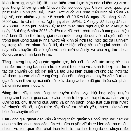
khẩn trương, quyết liệt tổ chức triển khai thực hiện các nhiệm vụ được
giao trong Chương trình Chuyển đổi số quốc gia, Chiến lược quốc gia
phát triển Chính phủ số, Chiến lược quốc gia phát triển kinh tế số và xã
hội số; các nhiệm vụ tại Kế hoạch số 10-KH/TW ngày 23 tháng 8 năm
2022 của Bộ Chính trị và Nghị quyết số 09/NQ-CP ngày 02 tháng 02 năm
2023 của Chính phủ nhằm đẩy mạnh thực hiện Nghị quyết số 20-NQ/TW
ngày 16 tháng 6 năm 2022 về tiếp tục đổi mới, phát triển và nâng cao hiệu
quả kinh tế tập thể trong giai đoạn mới, trong đó coi việc chuyển đổi số
trong hoạt động quản lý nhà nước về kinh tế hợp tác, hợp tác xã là nhiệm
vụ trọng tâm và nhân tố cốt lõi; thực hiện đồng bộ nhiều giải pháp thúc
đẩy việc chuyển đổi số, gắn với đổi mới quản lý và phương thức hoạt
động của mô hình kinh tế này.
Tăng cường huy động các nguồn lực, kết nối các đối tác trong hệ sinh
thái đổi mới sáng tạo nhằm hỗ trợ phát triển khu vực kinh tế hợp tác, hợp
tác xã chuyển đổi số; kết nối và tạo điều kiện thuận lợi cho các hợp tác
xã tham gia vào chuỗi cung ứng toàn cầu thông qua chuyển đổi số (tham
gia các sàn thương mại điện tử, xây dựng website để giới thiệu sản phẩm
bằng nhiều ngôn ngữ...).
Đồng thời, đẩy mạnh công tác truyền thông, đặc biệt hoạt động truyền
thông chính sách, giúp các tổ chức kinh tế hợp tác, hợp tác xã nắm vững
đường lối, chủ trương của Đảng và chính sách, pháp luật của Nhà nước
về chuyển đổi số; nhận thức đầy đủ về xu thế tất yếu, thách thức và cơ
hội của chuyển đổi số.
Chủ động giải quyết các vấn đề trong thẩm quyền và phối hợp với các cơ
quan có liên quan báo cáo cấp có thẩm quyền để thực hiện các mục tiêu,
nhiệm vụ liên quan đến phát triển kinh tế tập thể, trong đó có chuyển đổi