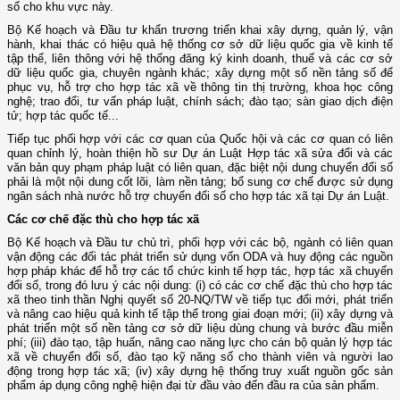
số cho khu vực này.
Bộ Kế hoạch và Đầu tư khẩn trương triển khai xây dựng, quản lý, vận
hành, khai thác có hiệu quả hệ thống cơ sở dữ liệu quốc gia về kinh tế
tập thể, liên thông với hệ thống đăng ký kinh doanh, thuế và các cơ sở
dữ liệu quốc gia, chuyên ngành khác; xây dựng một số nền tảng số để
phục vụ, hỗ trợ cho hợp tác xã về thông tin thị trường, khoa học công
nghệ; trao đổi, tư vấn pháp luật, chính sách; đào tạo; sàn giao dịch điện
tử; hợp tác quốc tế...
Tiếp tục phối hợp với các cơ quan của Quốc hội và các cơ quan có liên
quan chỉnh lý, hoàn thiện hồ sư Dự án Luật Hợp tác xã sửa đổi và các
văn bản quy phạm pháp luật có liên quan, đặc biệt nội dung chuyển đổi số
phải là một nội dung cốt lõi, làm nền tảng; bổ sung cơ chế được sử dụng
ngân sách nhà nước hỗ trợ chuyển đổi số cho hợp tác xã tại Dự án Luật.
Các cơ chế đặc thù cho hợp tác xã
Bộ Kế hoạch và Đầu tư chủ trì, phối hợp với các bộ, ngành có liên quan
vận động các đối tác phát triển sử dụng vốn ODA và huy động các nguồn
hợp pháp khác để hỗ trợ các tổ chức kinh tế hợp tác, hợp tác xã chuyển
đổi số, trong đó lưu ý các nội dung: (i) có các cơ chế đặc thù cho hợp tác
xã theo tinh thần Nghị quyết số 20-NQ/TW về tiếp tục đổi mới, phát triển
và nâng cao hiệu quả kinh tế tập thể trong giai đoạn mới; (ii) xây dựng và
phát triển một số nền tảng cơ sở dữ liệu dùng chung và bước đầu miễn
phí; (iii) đào tạo, tập huấn, nâng cao năng lực cho cán bộ quản lý hợp tác
xã về chuyển đổi số, đào tạo kỹ năng số cho thành viên và người lao
động trong hợp tác xã; (iv) xây dựng hệ thống truy xuất nguồn gốc sản
phẩm áp dụng công nghệ hiện đại từ đầu vào đến đầu ra của sản phẩm.