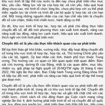
khu vực kinh tế tập thể của nước ta đến nay chưa phát triển như mục
tiêu, yêu cầu. Năng lực nội tại của hợp tác xã còn yếu, hiệu quả hoạt
động chưa cao; mô hình tổ chức lỏng lẻo, chưa phù hợp với xu thế phát
triển; nguồn lực tài chính và trình độ cán bộ quản lý hợp tác xã còn hạn
chế. Một trong những nguyên nhân của các hạn chế nêu trên là chuyển
đổi số còn chậm, thiếu tính chiến lược, hành động cụ thể.
Do đó, khu vực kinh tế hợp tác, hợp tác xã phải chủ động thực hiện
chuyển đổi số, để đổi mới phương thức sản xuất kinh doanh, nâng cao
năng suất lao động, năng lực cạnh tranh, hiệu quả sản xuất kinh doanh,
thích nghi với tình hình phát triển mới.
Chuyển đổi số là yêu cầu thực tiễn khách quan của sự phát triển
Để kịp thời tháo gỡ khó khăn, vướng mắc, thúc đẩy hoạt động chuyển đổi
số trong khu vực kinh tế hợp tác, hợp tác xã, Thủ tướng Chính phủ yêu
cầu các bộ, ngành, Ủy ban nhân các tỉnh, thành phố trực thuộc Trung
ương, Thủ trưởng các cơ quan có liên quan quán triệt quan điểm: Bám
sát chủ trương, đường lối của Đảng, nhất là các quan điểm, mục tiêu,
nhiệm vụ, giải pháp tại Nghị quyết số 20-NQ/TW ngày 16 tháng 6 năm
2022, Hội nghị lần thứ năm, Ban Chấp hành Trung ương Đảng khóa XIII
về tiếp tục đổi mới, phát triển và nâng cao hiệu quả kinh tế tập thể trong
giai đoạn mới.
Chuyển đổi số là yêu cầu thực tiễn khách quan của sự phát triển đối với
mọi thành phần kinh tế, trong đó có khu vực kinh tế tập thể. Chuyển đổi
số trong khu vực kinh tế hợp tác, hợp tác xã gắn kết chặt chẽ với các
chiến lược, chính sách về chủ động tham gia Cuộc cách mạng công
nghiệp lần thứ 4, định hướng phát triển kinh tế số và chuyển đổi số quốc
gia; huy động mọi nguồn lực, phát triển theo tinh thần bắt kịp, tiến cùng