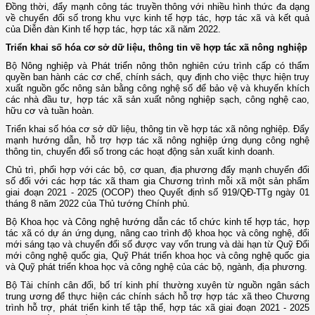
Đồng thời, đẩy mạnh công tác truyền thông với nhiều hình thức đa dạng
về chuyển đổi số trong khu vực kinh tế hợp tác, hợp tác xã và kết quả
của Diễn đàn Kinh tế hợp tác, hợp tác xã năm 2022.
Triển khai số hóa cơ sở dữ liệu, thông tin về hợp tác xã nông nghiệp
Bộ Nông nghiệp và Phát triển nông thôn nghiên cứu trình cấp có thẩm
quyền ban hành các cơ chế, chính sách, quy định cho việc thực hiện truy
xuất nguồn gốc nông sản bằng công nghệ số để bảo vệ và khuyến khích
các nhà đầu tư, hợp tác xã sản xuất nông nghiệp sạch, công nghệ cao,
hữu cơ và tuần hoàn.
Triển khai số hóa cơ sở dữ liệu, thông tin về hợp tác xã nông nghiệp. Đẩy
mạnh hướng dẫn, hỗ trợ hợp tác xã nông nghiệp ứng dụng công nghệ
thông tin, chuyển đổi số trong các hoạt động sản xuất kinh doanh.
Chủ trì, phối hợp với các bộ, cơ quan, địa phương đẩy mạnh chuyển đổi
số đối với các hợp tác xã tham gia Chương trình mỗi xã một sản phẩm
giai đoạn 2021 - 2025 (OCOP) theo Quyết định số 919/QĐ-TTg ngày 01
tháng 8 năm 2022 của Thủ tướng Chính phủ.
Bộ Khoa học và Công nghệ hướng dẫn các tổ chức kinh tế hợp tác, hợp
tác xã có dự án ứng dụng, nâng cao trình độ khoa học và công nghệ, đổi
mới sáng tạo và chuyển đổi số được vay vốn trung và dài hạn từ Quỹ Đổi
mới công nghệ quốc gia, Quỹ Phát triển khoa học và công nghệ quốc gia
và Quỹ phát triển khoa học và công nghệ của các bộ, ngành, địa phương.
Bộ Tài chính cân đối, bố trí kinh phí thường xuyên từ nguồn ngân sách
trung ương để thực hiện các chính sách hỗ trợ hợp tác xã theo Chương
trình hỗ trợ, phát triển kinh tế tập thể, hợp tác xã giai đoạn 2021 - 2025