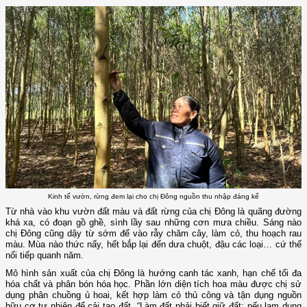
Kinh tế vườn, rừng đem lại cho chị Đông nguồn thu nhập đáng kể
Từ nhà vào khu vườn đất màu và đất rừng của chị Đông là quãng đường
khá xa, có đoạn gồ ghề, sình lầy sau những cơn mưa chiều. Sáng nào
chị Đông cũng dậy từ sớm để vào rẫy chăm cây, làm cỏ, thu hoạch rau
màu. Mùa nào thức nấy, hết bắp lại đến dưa chuột, đậu các loại… cứ thế
nối tiếp quanh năm.
Mô hình sản xuất của chị Đông là hướng canh tác xanh, hạn chế tối đa
hóa chất và phân bón hóa học. Phần lớn diện tích hoa màu được chị sử
dụng phân chuồng ủ hoai, kết hợp làm cỏ thủ công và tận dụng nguồn
hữu cơ tự nhiên để cải tạo đất. “Làm đất phải biết giữ đất; nếu lạm dụng