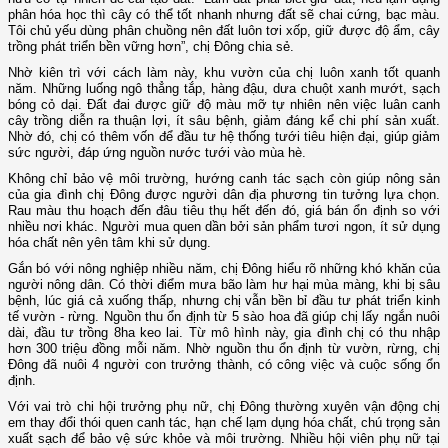
phân hóa học thì cây có thể tốt nhanh nhưng đất sẽ chai cứng, bạc màu.
Tôi chủ yếu dùng phân chuồng nên đất luôn tơi xốp, giữ được độ ẩm, cây
trồng phát triển bền vững hơn”, chị Đông chia sẻ.
Nhờ kiên trì với cách làm này, khu vườn của chị luôn xanh tốt quanh
năm. Những luống ngô thẳng tắp, hàng đậu, dưa chuột xanh mướt, sạch
bóng cỏ dại. Đất đai được giữ độ màu mỡ tự nhiên nên việc luân canh
cây trồng diễn ra thuận lợi, ít sâu bệnh, giảm đáng kể chi phí sản xuất.
Nhờ đó, chị có thêm vốn để đầu tư hệ thống tưới tiêu hiện đại, giúp giảm
sức người, đáp ứng nguồn nước tưới vào mùa hè.
Không chỉ bảo vệ môi trường, hướng canh tác sạch còn giúp nông sản
của gia đình chị Đông được người dân địa phương tin tưởng lựa chọn.
Rau màu thu hoạch đến đâu tiêu thụ hết đến đó, giá bán ổn định so với
nhiều nơi khác. Người mua quen dần bởi sản phẩm tươi ngon, ít sử dụng
hóa chất nên yên tâm khi sử dụng.
Gắn bó với nông nghiệp nhiều năm, chị Đông hiểu rõ những khó khăn của
người nông dân. Có thời điểm mưa bão làm hư hại mùa màng, khi bị sâu
bệnh, lúc giá cả xuống thấp, nhưng chị vẫn bền bỉ đầu tư phát triển kinh
tế vườn - rừng. Nguồn thu ổn định từ 5 sào hoa đã giúp chị lấy ngắn nuôi
dài, đầu tư trồng 8ha keo lai. Từ mô hình này, gia đình chị có thu nhập
hơn 300 triệu đồng mỗi năm. Nhờ nguồn thu ổn định từ vườn, rừng, chị
Đông đã nuôi 4 người con trưởng thành, có công việc và cuộc sống ổn
định.
Với vai trò chi hội trưởng phụ nữ, chị Đông thường xuyên vận động chị
em thay đổi thói quen canh tác, hạn chế lạm dụng hóa chất, chú trọng sản
xuất sạch để bảo vệ sức khỏe và môi trường. Nhiều hội viên phụ nữ tại