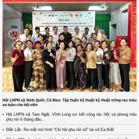
Hội LHPN xã Ninh Quới, Cà Mau: Tập huấn kỹ thuật kỹ thuật trồng rau màu
an toàn cho hội viên
(12/TB-HĐKH) V/v đăng ký, đề xuất nhiệm vụ Khoa học, công nghệ và
Hội LHPN xã Tam Ngãi, Vĩnh Long sơ kết công tác Hội và phong trào
đổi mới ...
phụ nữ 6 tháng đầu...
(898/KH/ĐCT) Kế hoạch thực hiện Quyết định số 2415/QĐ-TTg ngày
Đắk Lắk: Ra mắt mô hình “Chi hội phụ nữ số” tại xã Ea Kiết
31/10/2025 ...