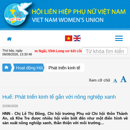
Truy cập nội dung luôn
Thứ bảy, ngày
| Hội LHPN xã Tam Ngãi, Vĩnh Long sơ kết công tác Hội và phong trào phụ nữ 
08/08/2026
,
13:30:48
Hoạt động Hội
Phát triển kinh tế
Xem cỡ chữ
Huế: Phát triển kinh tế gắn với nông nghiệp xanh
22/06/2026
HNN - Chị Lê Thị Đông, Chi hội trưởng Phụ nữ Chi hội thôn Thành
An, xã Khe Tre được nhiều hội viên biết đến như một điển hình về
sản xuất nông nghiệp xanh, thân thiện với môi trường...