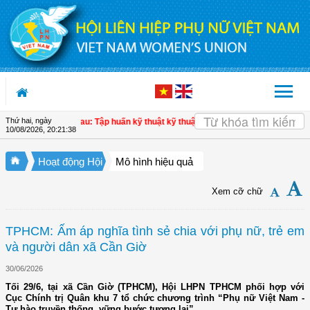
Truy cập nội dung luôn
Thứ hai, ngày
uới, Cà Mau: Tập huấn kỹ thuật kỹ thuật trồng rau màu an toàn cho hội viên
| H
10/08/2026
,
20:21:39
Hoạt động Hội
Mô hình hiệu quả
Xem cỡ chữ
TPHCM: Ấm áp nghĩa tình sẻ chia với phụ nữ, trẻ em
và người dân xã Cần Giờ
30/06/2026
Tối 29/6, tại xã Cần Giờ (TPHCM), Hội LHPN TPHCM phối hợp với
Cục Chính trị Quân khu 7 tổ chức chương trình “Phụ nữ Việt Nam -
Tự hào truyền thống, vững bước tương lai”.