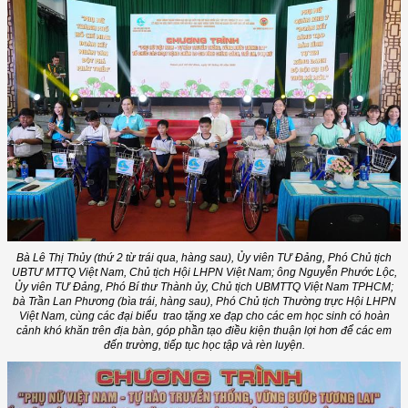
Bà Lê Thị Thủy (thứ 2 từ trái qua, hàng sau), Ủy viên TƯ Đảng, Phó Chủ tịch
UBTƯ MTTQ Việt Nam, Chủ tịch Hội LHPN Việt Nam; ông Nguyễn Phước Lộc,
Ủy viên TƯ Đảng, Phó Bí thư Thành ủy, Chủ tịch UBMTTQ Việt Nam TPHCM;
bà Trần Lan Phương (bìa trái, hàng sau), Phó Chủ tịch Thường trực Hội LHPN
Việt Nam, cùng các đại biểu trao tặng xe đạp cho các em học sinh có hoàn
cảnh khó khăn trên địa bàn, góp phần tạo điều kiện thuận lợi hơn để các em
đến trường, tiếp tục học tập và rèn luyện.