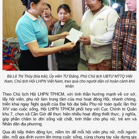
Bà Lê Thị Thủy (bìa trái), Ủy viên TƯ Đảng, Phó Chủ tịch UBTƯ MTTQ Việt
Nam, Chủ tịch Hội LHPN Việt Nam, trao quà cho người dân có hoàn cảnh khó
khăn
Theo Chủ tịch Hội LHPN TPHCM, với tinh thần hướng mạnh về cơ sở,
lấy hội viên, phụ nữ làm trung tâm của mọi hoạt động Hội, nhanh chóng,
triển khai ngay Nghị quyết của Đại hội đại biểu Phụ nữ toàn quốc lần thứ
XIV vào cuộc sống, Hội LHPN TPHCM phối hợp với Cục Chính trị Quân
khu 7, chọn xã Cần Giờ để thực hiện nhiều hoạt động thiết thực, ý nghĩa,
góp phần chăm lo đời sống vật chất, tinh thần cho phụ nữ, trẻ em và
Nhân dân địa phương.
Qua đó tiếp thêm động lực, niềm tin để mỗi hội viên phụ nữ, mỗi người
dân, mỗi gia đình vươn lên trong cuộc sống, cùng chung tay xây dựng gia