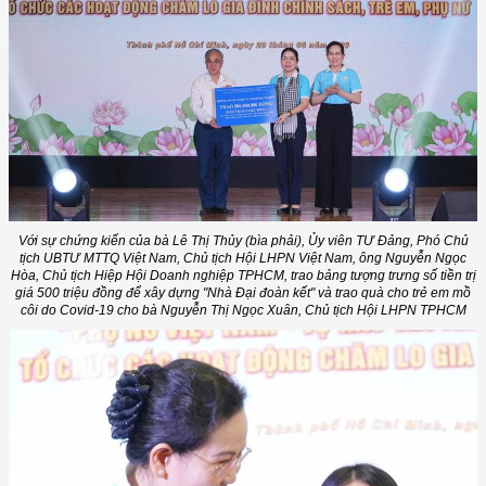
Với sự chứng kiến của bà Lê Thị Thủy (bìa phải), Ủy viên TƯ Đảng, Phó Chủ
tịch UBTƯ MTTQ Việt Nam, Chủ tịch Hội LHPN Việt Nam, ông Nguyễn Ngọc
Hòa, Chủ tịch Hiệp Hội Doanh nghiệp TPHCM, trao bảng tượng trưng số tiền trị
giá 500 triệu đồng để xây dựng "Nhà Đại đoàn kết" và trao quà cho trẻ em mồ
côi do Covid-19 cho bà Nguyễn Thị Ngọc Xuân, Chủ tịch Hội LHPN TPHCM