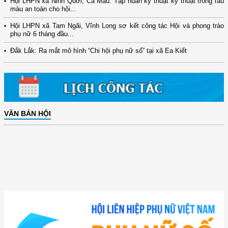
Hội LHPN xã Ninh Quới, Cà Mau: Tập huấn kỹ thuật kỹ thuật trồng rau
màu an toàn cho hội...
Hội LHPN xã Tam Ngãi, Vĩnh Long sơ kết công tác Hội và phong trào
phụ nữ 6 tháng đầu...
Đắk Lắk: Ra mắt mô hình “Chi hội phụ nữ số” tại xã Ea Kiết
VĂN BẢN HỘI
(12/TB-HĐKH) V/v đăng ký, đề xuất nhiệm vụ Khoa học, công nghệ và
đổi mới ...
(898/KH/ĐCT) Kế hoạch thực hiện Quyết định số 2415/QĐ-TTg ngày
31/10/2025 ...