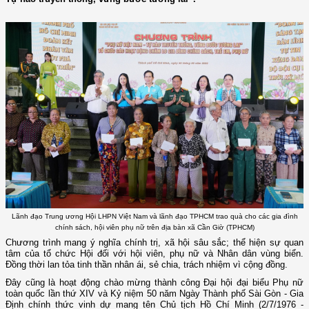
Lãnh đạo Trung ương Hội LHPN Việt Nam và lãnh đạo TPHCM trao quà cho các gia đình
chính sách, hội viên phụ nữ trên địa bàn xã Cần Giờ (TPHCM)
Chương trình mang ý nghĩa chính trị, xã hội sâu sắc; thể hiện sự quan
tâm của tổ chức Hội đối với hội viên, phụ nữ và Nhân dân vùng biển.
Đồng thời lan tỏa tinh thần nhân ái, sẻ chia, trách nhiệm vì cộng đồng.
Đây cũng là hoạt động chào mừng thành công Đại hội đại biểu Phụ nữ
toàn quốc lần thứ XIV và Kỷ niệm 50 năm Ngày Thành phố Sài Gòn - Gia
Định chính thức vinh dự mang tên Chủ tịch Hồ Chí Minh (2/7/1976 -