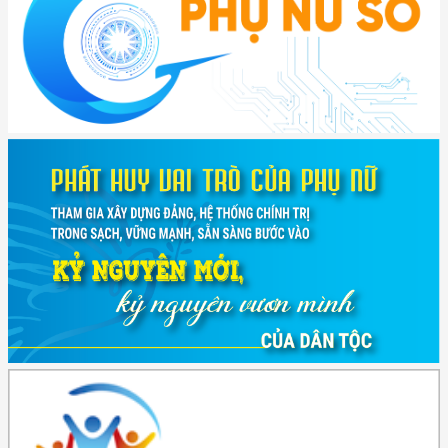
(417/QĐ-BNNMT) Quyết định phê duyệt Chương trình mục tiêu quốc gia
xây dựng ...
(891/KH-ĐCT) Kế hoạch thực hiện Nghị quyết số 72-NQ/TW ngày
9/9/2025 của Bộ ...
(2415/QĐ-TTg) Quyết định về việc phê duyệt Đề án Hỗ trợ Phụ nữ khởi
nghiệp ...