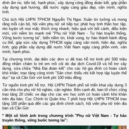
đình ấm no, tiến bộ, hạnh phúc, xây dựng cộng đồng đoàn kết, góp phần
xây dựng quê hương, đất nước ngày càng giàu đẹp, văn minh, nghĩa
tình.
Chủ tịch Hội LHPN TPHCM Nguyễn Thị Ngọc Xuân tin tưởng và mong
rằng mỗi cán bộ, hội viên phụ nữ sẽ tiếp tục phát huy tinh thần học tập,
rèn luyện về mọi mặt; thích ứng nhanh, hiệu quả với bối cảnh, điều kiện
mới, với niềm tin mạnh mẽ "Phụ nữ Việt Nam - Tự hào truyền thống,
Vững bước tương lai", biến niềm tin, khát vọng, tự hào thành hành động
cụ thể, góp sức xây dựng TPHCM ngày càng văn minh, hiện đại, nghĩa
tình; góp phần xây dựng đất nước Việt Nam ngày càng phồn vinh, văn
minh, hạnh phúc.
Tại chương trình, đại diện các đơn vị đã trao hỗ trợ kinh phí 500 triệu
đồng nhằm chăm lo trẻ em mồ côi do đại dịch Covid-19 và hỗ trợ xây
dựng, sửa chữa "Nhà Đại đoàn kết" cho các hộ gia đình có hoàn cảnh
khó khăn; trao tặng công trình "Sân chơi thiếu nhi kết hợp tập luyện thể
dục" tại xã Cần Giờ với kinh phí 100 triệu đồng.
Từ nguồn kinh phí hỗ trợ, Hội LHPN Thành phố sẽ triển khai xây dựng 3
căn nhà cho phụ nữ hộ nghèo, cận nghèo. Bên cạnh đó, ban tổ chức cũng
trao tặng 20 chiếc xe đạp cho các em học sinh có hoàn cảnh khó khăn
trên địa bàn; Cục Chính trị Quân khu 7 phối hợp Hội LHPN TPHCM trao
tặng 100 phần quà đến các gia đình chính sách, hội viên phụ nữ trên địa
bàn xã Cần Giờ.
* Một số hình ảnh trong chương trình "Phụ nữ Việt Nam - Tự hào
truyền thống, vững bước tương lai":