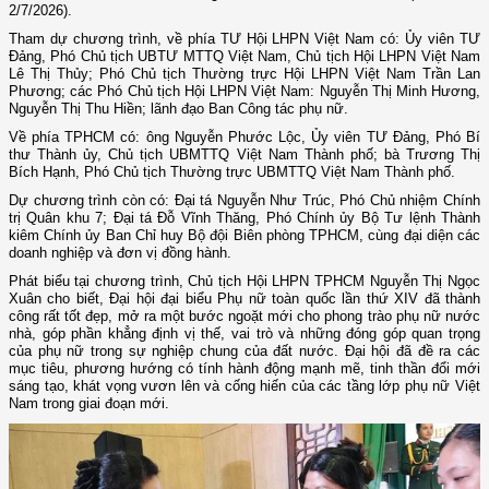
2/7/2026).
Tham dự chương trình, về phía TƯ Hội LHPN Việt Nam có: Ủy viên TƯ
Đảng, Phó Chủ tịch UBTƯ MTTQ Việt Nam, Chủ tịch Hội LHPN Việt Nam
Lê Thị Thủy; Phó Chủ tịch Thường trực Hội LHPN Việt Nam Trần Lan
Phương; các Phó Chủ tịch Hội LHPN Việt Nam: Nguyễn Thị Minh Hương,
Nguyễn Thị Thu Hiền; lãnh đạo Ban Công tác phụ nữ.
Về phía TPHCM có: ông Nguyễn Phước Lộc, Ủy viên TƯ Đảng, Phó Bí
thư Thành ủy, Chủ tịch UBMTTQ Việt Nam Thành phố; bà Trương Thị
Bích Hạnh, Phó Chủ tịch Thường trực UBMTTQ Việt Nam Thành phố.
Dự chương trình còn có: Đại tá Nguyễn Như Trúc, Phó Chủ nhiệm Chính
trị Quân khu 7; Đại tá Đỗ Vĩnh Thăng, Phó Chính ủy Bộ Tư lệnh Thành
kiêm Chính ủy Ban Chỉ huy Bộ đội Biên phòng TPHCM, cùng đại diện các
doanh nghiệp và đơn vị đồng hành.
Phát biểu tại chương trình, Chủ tịch Hội LHPN TPHCM Nguyễn Thị Ngọc
Xuân cho biết, Đại hội đại biểu Phụ nữ toàn quốc lần thứ XIV đã thành
công rất tốt đẹp, mở ra một bước ngoặt mới cho phong trào phụ nữ nước
nhà, góp phần khẳng định vị thế, vai trò và những đóng góp quan trọng
của phụ nữ trong sự nghiệp chung của đất nước. Đại hội đã đề ra các
mục tiêu, phương hướng có tính hành động mạnh mẽ, tinh thần đổi mới
sáng tạo, khát vọng vươn lên và cống hiến của các tầng lớp phụ nữ Việt
Nam trong giai đoạn mới.