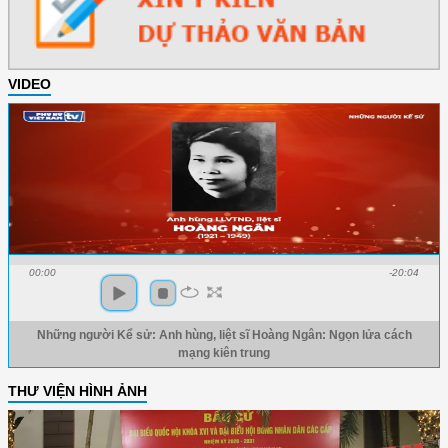
VIDEO
00:00
-20:04
Những người Kể sử: Anh hùng, liệt sĩ Hoàng Ngân: Ngọn lửa cách
mạng kiên trung
THƯ VIỆN HÌNH ẢNH