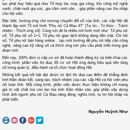
tục phát huy hiệu quả như Tổ hợp tác may gia công, thủ công mỹ nghệ
xanh, chăn nuôi gia súc, gia cầm sinh sản... góp phần nâng cao thu nhập
cho hội viên.
Đặc biệt, hưởng ứng chủ trương chuyển đổi số của tỉnh, các cấp Hội đã
thành lập mới 73 mô hình “Phụ nữ Cà Mau 4T” (Tự tin - Tri thức - Trách
nhiệm - Thích ứng số). Cùng với đó là nhiều mô hình mới như: Tổ phụ nữ
số, Tổ phụ nữ số 1+1, Tổ phụ nữ giao dịch không dùng tiền mặt, Chi hội
số, Tổ phụ nữ bán hàng online... tạo môi trường để phụ nữ tiếp cận công
nghệ, nâng cao kỹ năng số và thích ứng với yêu cầu phát triển trong giai
đoạn mới.
Đến nay, 100% đơn vị cấp cơ sở đã hoàn thành đăng ký và triển khai các
công trình, phần việc thi đua; 65 cơ sở Hội ứng dụng hiệu quả nền tảng
số trong quản lý, điều hành và tổ chức hoạt động Hội.
Những kết quả nổi bật đạt được từ đợt thi đua cao điểm đã khẳng định
tinh thần đoàn kết, sáng tạo, trách nhiệm của các cấp Hội và hội viên phụ
nữ toàn tỉnh. Mỗi công trình, phần việc được thực hiện không chỉ mang
giá trị vật chất mà còn lan tỏa tinh thần nhân văn, góp phần xây dựng
hình ảnh người phụ nữ Cà Mau năng động, nghĩa tình, tự tin hội nhập và
phát triển.
Nguyễn Huỳnh Như