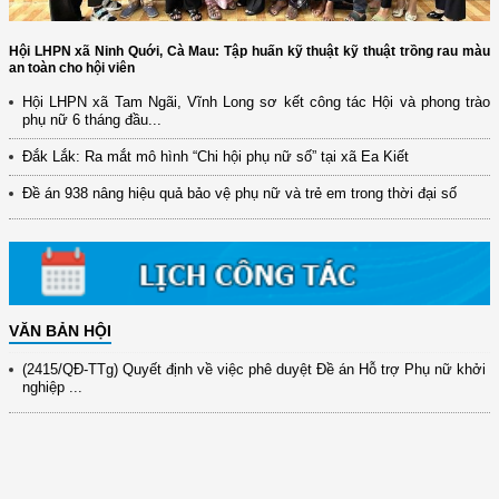
Hội LHPN xã Ninh Quới, Cà Mau: Tập huấn kỹ thuật kỹ thuật trồng rau màu
an toàn cho hội viên
Hội LHPN xã Tam Ngãi, Vĩnh Long sơ kết công tác Hội và phong trào
phụ nữ 6 tháng đầu...
(12/TB-HĐKH) V/v đăng ký, đề xuất nhiệm vụ Khoa học, công nghệ và
đổi mới ...
Đắk Lắk: Ra mắt mô hình “Chi hội phụ nữ số” tại xã Ea Kiết
(898/KH/ĐCT) Kế hoạch thực hiện Quyết định số 2415/QĐ-TTg ngày
Đề án 938 nâng hiệu quả bảo vệ phụ nữ và trẻ em trong thời đại số
31/10/2025 ...
(417/QĐ-BNNMT) Quyết định phê duyệt Chương trình mục tiêu quốc gia
xây dựng ...
(891/KH-ĐCT) Kế hoạch thực hiện Nghị quyết số 72-NQ/TW ngày
9/9/2025 của Bộ ...
VĂN BẢN HỘI
(2415/QĐ-TTg) Quyết định về việc phê duyệt Đề án Hỗ trợ Phụ nữ khởi
nghiệp ...