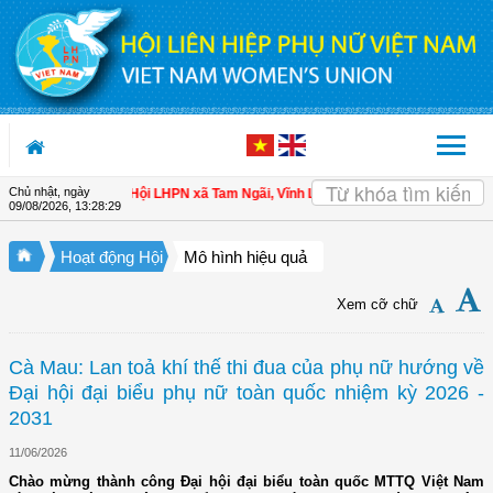
Truy cập nội dung luôn
Chủ nhật, ngày
 cho hội viên
| Hội LHPN xã Tam Ngãi, Vĩnh Long sơ kết công tác Hội và phong
09/08/2026
,
13:28:30
Hoạt động Hội
Mô hình hiệu quả
Xem cỡ chữ
Cà Mau: Lan toả khí thế thi đua của phụ nữ hướng về
Đại hội đại biểu phụ nữ toàn quốc nhiệm kỳ 2026 -
2031
11/06/2026
Chào mừng thành công Đại hội đại biểu toàn quốc MTTQ Việt Nam