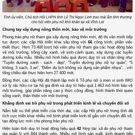
Tỉnh ủy viên, Chủ tịch Hội LHPN tỉnh
Lê Thị Ngọc Linh
trao mái ấm tình thương
cho hội viên phụ nữ khó khăn tại xã Vĩnh Lợi
Chung tay xây dựng nông thôn mới, bảo vệ môi trường
Phong trào phụ nữ tham gia xây dựng nông thôn mới, đô thị văn minh tiếp
tục được các cấp Hội triển khai sâu rộng với
66
công trình, phần việc
thiết thực. Hơn 73.400 lượt hội viên phụ nữ tham gia các hoạt động bảo
vệ môi trường, trồng cây xanh, vệ sinh cảnh quan, xây dựng các tuyến
đường kiểu mẫu. Nhiều mô hình hiệu quả được duy trì và nhân rộng như
“Tuyến đường xanh - sạch - đẹp”, “Tuyến đường phụ nữ tự quản”, “5
không, 3 sạch, 3 an”, “Điểm du lịch không sử dụng sản phẩm nhựa”... với
tổng chiều dài thực hiện hơn 27.400 mét.
Đồng thời, các cấp Hội đã thành lập mới 6 Tổ phụ nữ ủ men vi sinh IMO
xử lý rác hữu cơ tại hộ gia đình và duy trì hiệu quả 1.463 mô hình bảo vệ
môi trường, góp phần nâng cao ý thức cộng đồng, hình thành thói quen
sống xanh, thân thiện với môi trường.
Khẳng định vai trò phụ nữ trong phát triển kinh tế và chuyển đổi số
Nắm bắt xu thế phát triển của thời đại, các cấp Hội phụ nữ trong tỉnh đã
tích cực triển khai nhiều mô hình phát triển kinh tế gắn với chuyển đổi số,
tạo động lực mới cho phong trào phụ nữ.
Hiện toàn tỉnh duy trì hoạt động hiệu quả
42
Hợp tác xã do phụ nữ tham
gia quản lý với 844 thành viên. Nhiều mô hình sản xuất, kinh doanh tiếp