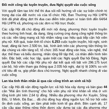
Đổi mới công tác tuyên truyền, đưa Nghị quyết vào cuộc sống
Với quyết tâm tạo khí thế thi đua sôi nổi hướng về các sự kiện chính trị
trọng đại của đất nước và của tổ chức Hội, Ban Thường vụ Hội LHPN
tỉnh đã phát động đợt thi đua cao điểm trên phạm vi toàn tỉnh đến 64/64
Hội LHPN xã, phường và các đơn vị Hội trực thuộc.
Các cấp Hội đã chủ động đổi mới nội dung, phương thức tuyên truyền
theo hướng linh hoạt, đa dạng, tăng cường ứng dụng công nghệ thông tin
và các nền tảng mạng xã hội nhằm nâng cao hiệu quả tiếp cận hội viên
phụ nữ. Kết quả, toàn tỉnh tổ chức
6.253
cuộc tuyên truyền, hội nghị, sinh
hoạt; đăng tải hơn 2.500 tin, bài, hình ảnh trên các phương tiện thông tin
đại chúng và nền tảng số; tổ chức 165 hoạt động văn hóa, văn nghệ, thể
dục thể thao và biểu dương, nhân rộng 69 tập thể, cá nhân điển hình tiên
tiến. Đặc biệt, việc học tập, quán triệt các Nghị quyết Đại hội Đảng, Nghị
quyết Đại hội các cấp Hội phụ nữ đạt kết quả nổi bật với 296.175 lượt
cán bộ, hội viên tham gia thông qua 2.035 hội nghị, đạt tỷ lệ 106% so với
chỉ tiêu đề ra, góp phần đưa chủ trương, Nghị quyết nhanh chóng đi vào
cuộc sống.
Lan tỏa tinh thần nhân ái qua các công trình an sinh xã hội
Các cấp Hội đã vận động nguồn lực xã hội hóa xây dựng và bàn giao
44
căn “Mái ấm tình thương” cho hội viên phụ nữ khó khăn về nhà ở với
tổng kinh phí trên 2,64 tỷ đồng. Nhiều địa phương như An Xuyên, Sông
Đốc, U Minh, Đá Bạc... đã chủ động huy động nguồn lực hỗ trợ hội viên
ổn định cuộc sống, an tâm phát triển kinh tế gia đình. Bên cạnh đó, 17
cây cầu giao thông nông thôn được xây dựng tại các địa phương như