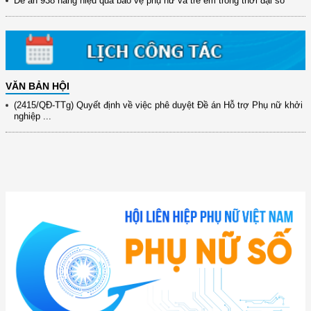
Đề án 938 nâng hiệu quả bảo vệ phụ nữ và trẻ em trong thời đại số
(417/QĐ-BNNMT) Quyết định phê duyệt Chương trình mục tiêu quốc gia
xây dựng ...
(891/KH-ĐCT) Kế hoạch thực hiện Nghị quyết số 72-NQ/TW ngày
9/9/2025 của Bộ ...
VĂN BẢN HỘI
(2415/QĐ-TTg) Quyết định về việc phê duyệt Đề án Hỗ trợ Phụ nữ khởi
nghiệp ...