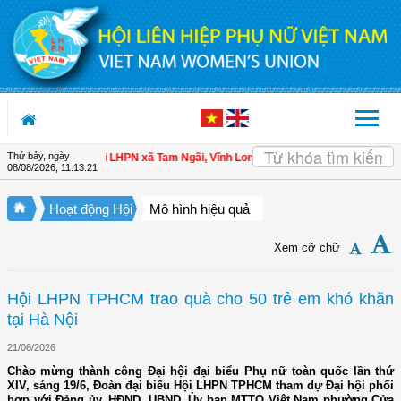
Truy cập nội dung luôn
Thứ bảy, ngày
ội viên
| Hội LHPN xã Tam Ngãi, Vĩnh Long sơ kết công tác Hội và phong trào 
08/08/2026
,
11:13:22
Hoạt động Hội
Mô hình hiệu quả
Xem cỡ chữ
Hội LHPN TPHCM trao quà cho 50 trẻ em khó khăn
tại Hà Nội
21/06/2026
Chào mừng thành công Đại hội đại biểu Phụ nữ toàn quốc lần thứ
XIV, sáng 19/6, Đoàn đại biểu Hội LHPN TPHCM tham dự Đại hội phối
hợp với Đảng ủy, HĐND, UBND, Ủy ban MTTQ Việt Nam phường Cửa