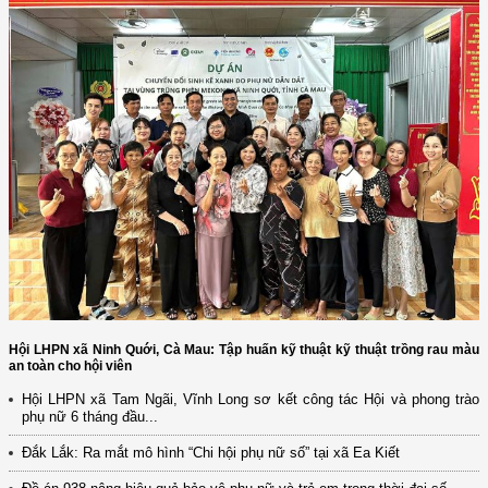
Hội LHPN xã Ninh Quới, Cà Mau: Tập huấn kỹ thuật kỹ thuật trồng rau màu
an toàn cho hội viên
Hội LHPN xã Tam Ngãi, Vĩnh Long sơ kết công tác Hội và phong trào
(12/TB-HĐKH) V/v đăng ký, đề xuất nhiệm vụ Khoa học, công nghệ và
phụ nữ 6 tháng đầu...
đổi mới ...
Đắk Lắk: Ra mắt mô hình “Chi hội phụ nữ số” tại xã Ea Kiết
(898/KH/ĐCT) Kế hoạch thực hiện Quyết định số 2415/QĐ-TTg ngày
31/10/2025 ...