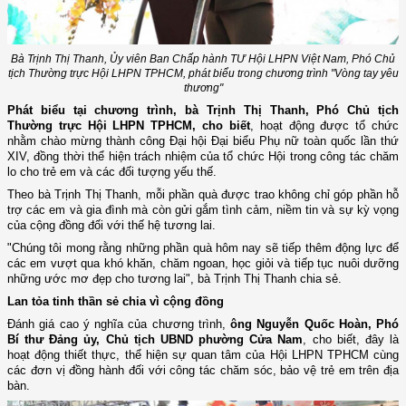
Bà Trịnh Thị Thanh, Ủy viên Ban Chấp hành TƯ Hội LHPN Việt Nam, Phó Chủ
tịch Thường trực Hội LHPN TPHCM, phát biểu trong chương trình "Vòng tay yêu
thương"
Phát biểu tại chương trình, bà Trịnh Thị Thanh, Phó Chủ tịch
Thường trực Hội LHPN TPHCM, cho biết
, hoạt động được tổ chức
nhằm chào mừng thành công Đại hội Đại biểu Phụ nữ toàn quốc lần thứ
XIV, đồng thời thể hiện trách nhiệm của tổ chức Hội trong công tác chăm
lo cho trẻ em và các đối tượng yếu thế.
Theo bà Trịnh Thị Thanh, mỗi phần quà được trao không chỉ góp phần hỗ
trợ các em và gia đình mà còn gửi gắm tình cảm, niềm tin và sự kỳ vọng
của cộng đồng đối với thế hệ tương lai.
"Chúng tôi mong rằng những phần quà hôm nay sẽ tiếp thêm động lực để
các em vượt qua khó khăn, chăm ngoan, học giỏi và tiếp tục nuôi dưỡng
những ước mơ đẹp cho tương lai", bà Trịnh Thị Thanh chia sẻ.
Lan tỏa tinh thần sẻ chia vì cộng đồng
Đánh giá cao ý nghĩa của chương trình,
ông Nguyễn Quốc Hoàn, Phó
Bí thư Đảng ủy, Chủ tịch UBND phường Cửa Nam
, cho biết, đây là
hoạt động thiết thực, thể hiện sự quan tâm của Hội LHPN TPHCM cùng
các đơn vị đồng hành đối với công tác chăm sóc, bảo vệ trẻ em trên địa
bàn.