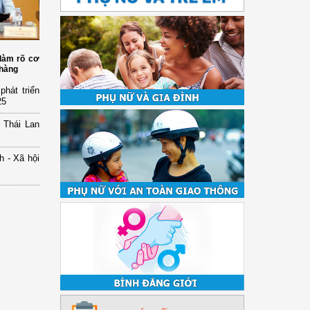
 làm rõ cơ
 hàng
hát triển
25
 Thái Lan
h - Xã hội