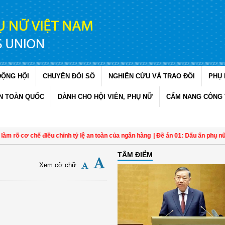
ĐỘNG HỘI
CHUYỂN ĐỔI SỐ
NGHIÊN CỨU VÀ TRAO ĐỔI
PHỤ 
N TOÀN QUỐC
DÀNH CHO HỘI VIÊN, PHỤ NỮ
CẨM NANG CÔNG 
 cơ chế điều chỉnh tỷ lệ an toàn của ngân hàng
| Đề án 01: Dấu ấn phụ nữ trong 
TÂM ĐIỂM
Xem cỡ chữ