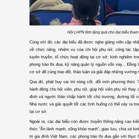
Hội LHPN tỉnh tặng quà cho đại biểu tham 
Cùng với đó, các đại biểu đã được nghe giảng viên cập nh
về chức năng, nhiệm vụ của chi hội phụ nữ; công tác tập 
tuyên truyền, tổ chức hoạt động tại cơ sở; kinh nghiệm tro
phong trào thi đua; kỹ năng quản lý nguồn vốn vay... Đồng t
cơ sở để cùng trao đổi, thảo luận và giải đáp những vướng
Qua đó, phát huy vai trò nòng cốt, đổi mới phương thức 
hành động cho hội viên, phụ nữ, giúp hội viên phụ nữ thay 
đình và người thân chấp hành tốt chủ trương, đường lối c
Nhà nước và giải quyết tốt các tình huống có thể xảy ra tron
tại cơ sở.
Ngoài ra, các đại biểu còn được truyền thông nâng cao kiến
thức “Ăn lành mạnh, sống khỏe mạnh”; giao lưu, chia sẻ kin
trị gia đình Việt Nam, các phong trào thi đua gắn với thực