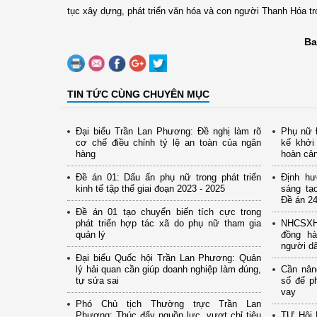
tục xây dựng, phát triển văn hóa và con người Thanh Hóa t
Ba
TIN TỨC CÙNG CHUYÊN MỤC
Đại biểu Trần Lan Phương: Đề nghị làm rõ
Phụ nữ Đ
cơ chế điều chỉnh tỷ lệ an toàn của ngân
kế khởi
hàng
hoàn cả
Đề án 01: Dấu ấn phụ nữ trong phát triển
Định hư
kinh tế tập thể giai đoạn 2023 - 2025
sáng tạ
Đề án 24
Đề án 01 tạo chuyển biến tích cực trong
phát triển hợp tác xã do phụ nữ tham gia
NHCSXH 
quản lý
đồng hà
người d
Đại biểu Quốc hội Trần Lan Phương: Quản
lý hải quan cần giúp doanh nghiệp làm đúng,
Cần nân
tự sửa sai
số để p
vay
Phó Chủ tịch Thường trực Trần Lan
Phương: Thúc đẩy nguồn lực, vượt chỉ tiêu
TƯ Hội 