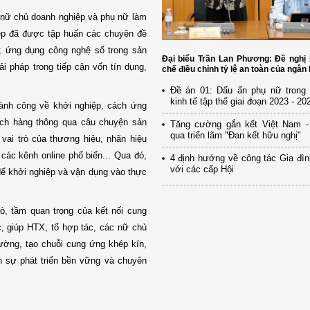
, nữ chủ doanh nghiệp và phụ nữ làm
iệp đã được tập huấn các chuyên đề
; ứng dụng công nghệ số trong sản
Đại biểu Trần Lan Phương: Đề nghị
ải pháp trong tiếp cận vốn tín dụng,
chế điều chỉnh tỷ lệ an toàn của ngân
Đề án 01: Dấu ấn phụ nữ trong p
kinh tế tập thể giai đoạn 2023 - 20
hành công về khởi nghiệp, cách ứng
ách hàng thông qua câu chuyện sản
Tăng cường gắn kết Việt Nam -
qua triển lãm "Đan kết hữu nghị"
 vai trò của thương hiệu, nhãn hiệu
các kênh online phổ biến... Qua đó,
4 định hướng về công tác Gia đìn
với các cấp Hội
để khởi nghiệp và vận dụng vào thực
ò, tầm quan trọng của kết nối cung
c, giúp HTX, tổ hợp tác, các nữ chủ
rường, tạo chuỗi cung ứng khép kín,
n sự phát triển bền vững và chuyên