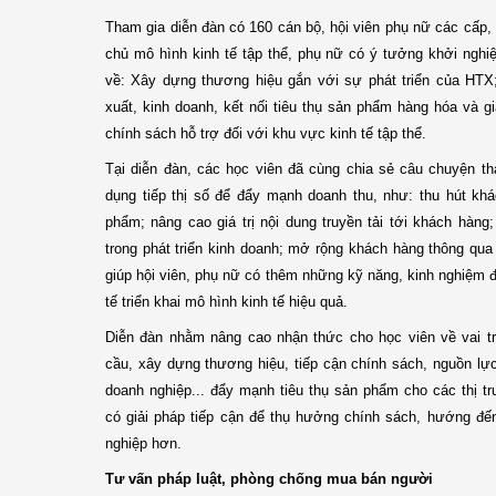
Tham gia diễn đàn có 160 cán bộ, hội viên phụ nữ các cấp
chủ mô hình kinh tế tập thể, phụ nữ có ý tưởng khởi ngh
về: Xây dựng thương hiệu gắn với sự phát triển của HTX
xuất, kinh doanh, kết nối tiêu thụ sản phẩm hàng hóa và gi
chính sách hỗ trợ đối với khu vực kinh tế tập thể.
Tại diễn đàn, các học viên đã cùng chia sẻ câu chuyện t
dụng tiếp thị số để đẩy mạnh doanh thu, như: thu hút kh
phẩm; nâng cao giá trị nội dung truyền tải tới khách hàng;
trong phát triển kinh doanh; mở rộng khách hàng thông qua 
giúp hội viên, phụ nữ có thêm những kỹ năng, kinh nghiệm 
tế triển khai mô hình kinh tế hiệu quả.
Diễn đàn nhằm nâng cao nhận thức cho học viên về vai tr
cầu, xây dựng thương hiệu, tiếp cận chính sách, nguồn lự
doanh nghiệp... đẩy mạnh tiêu thụ sản phẩm cho các thị t
có giải pháp tiếp cận để thụ hưởng chính sách, hướng đế
nghiệp hơn.
Tư vấn pháp luật, phòng chống mua bán người