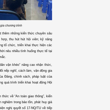
gia chương trình
ật thêm những kiến thức chuyên sâu
hợp, thu hút hút hội viên; kỹ năng
ng tổ chức, triển khai thực hiện các
hời nêu nhiều tình huống thực tế tại
 mắc.
“dân vận khéo” nâng cao nhận thức,
đổi nếp nghĩ, cách làm, vận động gia
ủa Đảng, chính sách, pháp luật của
g quá trình triển khai hoạt động Hội
 thức về “An toàn giao thông”, kiến
h nghiệm trong bảo tồn, phát huy giá
 hiện nghị quyết số 17-NQ/TU về tiếp