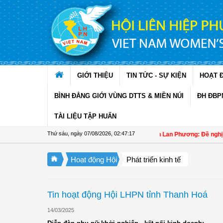
Truy cập nội dung luôn
GIỚI THIỆU
TIN TỨC - SỰ KIỆN
HOẠT 
BÌNH ĐẲNG GIỚI VÙNG DTTS & MIỀN NÚI
ĐH ĐBP
TÀI LIỆU TẬP HUẤN
Thứ sáu, ngày 07/08/2026
,
02:47:18
Đại biểu Trần Lan Phương: Đề nghị làm rõ
Hoạt động Hội
Phát triển kinh tế
Tin hoạt động Hội LHPN tỉnh Thanh Hoá
14/03/2025