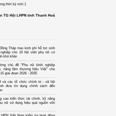
rong thời kỳ mới.1
n TG Hội LHPN tỉnh Thanh Hoá
ồng Tháp trao kinh phí hỗ trợ sinh
 nghiệp cho 10 hội viên phụ nữ có
nh khó khăn
ớng chủ đề "Phụ nữ khởi nghiệp
o, nâng tầm thương hiệu Việt" cho
15 giai đoạn 2026 - 2035
và các tổ chức chính trị - xã hội
nh đưa tín dụng chính sách đến
ân
g cao kiến thức tài chính, kỹ năng
hụ nữ sử dụng hiệu quả nguồn vốn
LHPN Việt Nam kiểm tra hoạt động