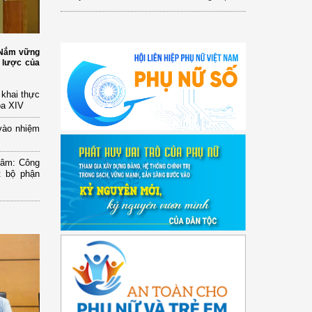
: Nắm vững
 lược của
n khai thực
óa XIV
vào nhiệm
Lâm: Công
t bộ phận