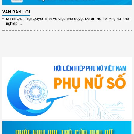
9/9/2025 của Bộ ...
VĂN BẢN HỘI
(2415/QĐ-TTg) Quyết định về việc phê duyệt Đề án Hỗ trợ Phụ nữ khởi
nghiệp ...