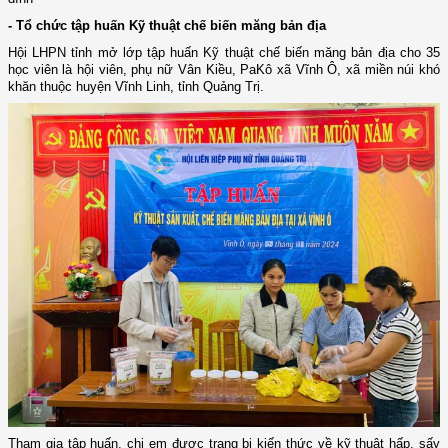
- Tổ chức tập huấn Kỹ thuật
chế biến măng bản địa
Hội LHPN tỉnh mở lớp tập huấn Kỹ thuật chế biến măng bản địa cho 35
học viên là hội viên, phụ nữ Vân Kiều, PaKô xã Vĩnh Ô, xã miền núi khó
khăn thuộc huyện Vĩnh Linh, tỉnh Quảng Trị.
Tham gia tập huấn, chị em được
trang bị kiến thức về kỹ thuật hấp, sấy