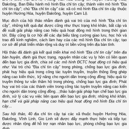
Đakrông,
Ban Điều hành mô hình Địa chỉ tin cậy; thành viên mô hình “Địa
chỉ tin cậy”; chủ “Địa chỉ tin cậy” các xã có mô hình Địa chỉ tin cậy thuộc
huyện Hướng Hóa, huyện Đakrông, huyện Cam Lộ.
Mục đích của hội thảo nhằm
đánh giá vai trò của mô hình “Địa chỉ tin
cậy”, những kết quả đạt được cũng như thực trạng khó khăn, bất cập và
đề xuất giải pháp nâng cao hiệu quả hoạt động mô hình trong thời gian
tới. Đây cũng là cơ hội để các đại biểu
tăng cường giao lưu, học hỏi và
trao đổi kinh nghiệm,
cách làm hay của các mô hình Địa chỉ tin cậy;
tạo
cơ sở để phát triển nhân rộng và duy trì bền vững trên địa bàn tỉnh.
Hội thảo đã đánh giá k
ết quả triển khai mô hình “Địa chỉ tin cậy” trên địa
bàn huyện, đ
ánh giá thực trạng, nguyên nhân các vụ ly hôn có liên quan
đến bạo lực gia đình,
chia sẻ các mô hình ĐCTC hoạt động có hiệu quả
như:
Vai trò chủ “Địa chỉ tin cậy” trong phòng, chống bạo lực gia đình;
p
hát huy hiệu quả trong công tác tuyên truyền, truyền thông lồng ghép
nâng cao kiến thức, kỹ năng cho người dân trong cộng đồng; hiệu quả từ
truyền thông tư vấn thăm hộ trong phòng, chống bạo lực gia đình; Phát
huy vai trò của các thành viên trong công tác tuyên truyền nâng cao kiến
cho người dân trong cộng đồng...;thảo luận
giải pháp hạn chế bạo lực gia
đình, xử lý các vụ việc liên quan đến bạo lực gia đình; những
khó khăn,
hạn chế và giải pháp nâng cao hiệu quả hoạt động mô hình Địa chỉ tin
cậy…
Sau hội thảo,
40 địa chỉ tin cậy tại các xã thuộc huyện Hướng Hóa,
Đakrông, Vĩnh Linh, Gio Linh sẽ được đẩy mạnh thực hiện và tiếp tục
được nhân rộng để hỗ trợ nạn nhân bạo lực, phòng chống bạo lực gia
đình