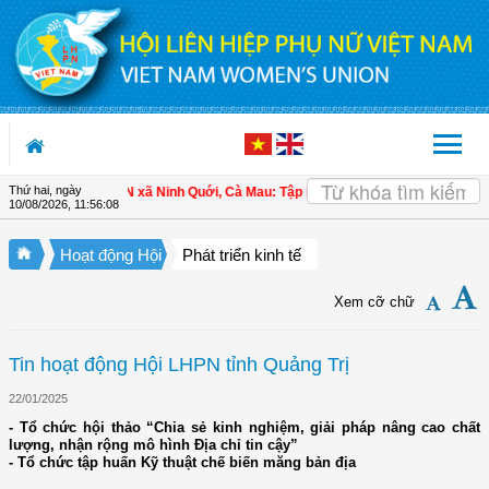
Truy cập nội dung luôn
Thứ hai, ngày
 chủ
| Hội LHPN xã Ninh Quới, Cà Mau: Tập huấn kỹ thuật kỹ thuật trồng rau mà
10/08/2026
,
11:56:09
Hoạt động Hội
Phát triển kinh tế
Xem cỡ chữ
Tin hoạt động Hội LHPN tỉnh Quảng Trị
22/01/2025
- Tổ chức hội thảo “Chia sẻ kinh nghiệm, giải pháp nâng cao chất
lượng, nhận rộng mô hình Địa chỉ tin cậy”
- Tổ chức tập huấn Kỹ thuật chế biến măng bản địa