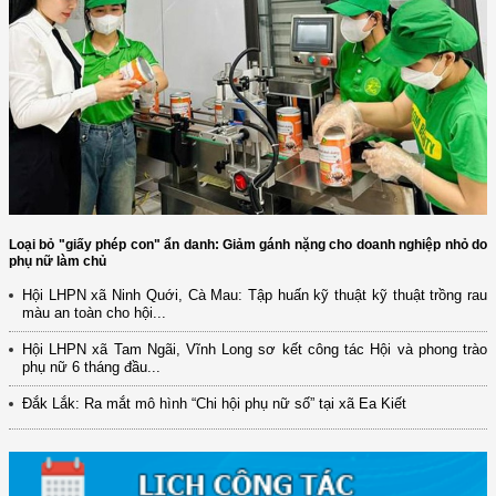
Loại bỏ "giấy phép con" ẩn danh: Giảm gánh nặng cho doanh nghiệp nhỏ do
phụ nữ làm chủ
Hội LHPN xã Ninh Quới, Cà Mau: Tập huấn kỹ thuật kỹ thuật trồng rau
màu an toàn cho hội...
(12/TB-HĐKH) V/v đăng ký, đề xuất nhiệm vụ Khoa học, công nghệ và
Hội LHPN xã Tam Ngãi, Vĩnh Long sơ kết công tác Hội và phong trào
đổi mới ...
phụ nữ 6 tháng đầu...
(898/KH/ĐCT) Kế hoạch thực hiện Quyết định số 2415/QĐ-TTg ngày
Đắk Lắk: Ra mắt mô hình “Chi hội phụ nữ số” tại xã Ea Kiết
31/10/2025 ...
(417/QĐ-BNNMT) Quyết định phê duyệt Chương trình mục tiêu quốc gia
xây dựng ...
(891/KH-ĐCT) Kế hoạch thực hiện Nghị quyết số 72-NQ/TW ngày