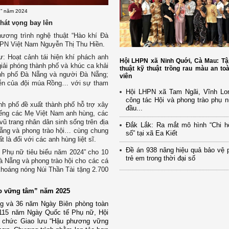
ểu” năm 2024
hát vọng bay lên
ơng trình nghệ thuật “Hào khí Đà
HPN Việt Nam Nguyễn Thị Thu Hiền.
ư: Hoạt cảnh tái hiện khí phách anh
Hội LHPN xã Ninh Quới, Cà Mau: Tậ
giải phóng thành phố và khúc ca khải
thuật kỹ thuật trồng rau màu an to
ành phố Đà Nẵng và người Đà Nẵng;
viên
iễn của đội múa Rồng… với sự tham
Hội LHPN xã Tam Ngãi, Vĩnh Lo
công tác Hội và phong trào phụ 
nh phố đề xuất thành phố hỗ trợ xây
đầu...
iếng các Mẹ Việt Nam anh hùng, các
ũ trang nhân dân sinh sống trên địa
Đắk Lắk: Ra mắt mô hình “Chi h
 Nẵng và phong trào hội… cùng chung
số” tại xã Ea Kiết
 là đối với các anh hùng liệt sĩ.
Đề án 938 nâng hiệu quả bảo vệ 
i Phụ nữ tiêu biểu năm 2024” cho 10
trẻ em trong thời đại số
 Đà Nẵng và phong trào hội cho các cá
 khoáng nóng Núi Thần Tài tặng 2.700
ảo vững tâm” năm 2025
ng
và
36 năm Ngày Biên phòng toàn
 115 năm Ngày Quốc tế Phụ nữ, Hội
tổ chức
Giao lưu “Hậu phương vững