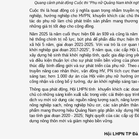
Quang cảnh phát động Cuộc thi “Phụ nữ Quảng Nam khởi nghiệ
Cuộc thi là hoạt động có ý nghĩa quan trọng nhằm truyền 
nghiệp, hướng nghiệp cho HVPN, khuyến khích các chủ thể
tác do phụ nữ làm chủ phát triển sản phẩm mang thương
những giá trị tốt đẹp cho cộng đồng.
Năm 2025 là năm cuối thực hiện Đề án 939 và cũng là năm c
hệ thống chính trị nỗ lực, bứt phá để phấn đấu thực hiện thắ
xã hội 5 năm, giai đoạn 2021-2025. Với vai trò l
à cơ quan 
khởi nghiệp giai đoạn 2017-2025”,
9 năm qua, các cấp Hội L
xây dựng hệ sinh thái khởi nghiệp tỉnh, quốc gia đáp ứng y
và điều kiện thuận lợi cho sự phát triển bền vững của phon
thúc đẩy bình đẳng giới và sự phát triển của phụ nữ. Theo
truyền nâng cao nhận thức, vận động HV, PN
tích cực tha
sáng tạo;
hơn 1.000 dự án của Hội viên phụ nữ hưởng ứn
công nhận và công bố ý tưởng, dự án khởi nghiệp sáng tạo c
Thông qua phát động, Hội LHPN tỉnh khuyến khích các doan
chủ có những sáng kiến xuất sắc trong việc cải thiện quy trì
dịch vụ mới sử dụng các nguồn năng lượng sạch, năng lượng 
nông nghiệp sạch, nông nghiệp hữu cơ, các sản phẩm thân t
phẩm mang thương hiệu Quảng Nam góp phần
xây dựng Hệ 
tạo tỉnh giai đoạn 2020 - 2025
; Nghị quyết của các cấp uỷ Đản
dựng nông thôn mới và giảm nghèo bền vững.
Hội LHPN TP Đà