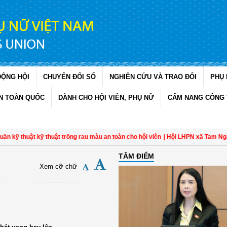
ĐỘNG HỘI
CHUYỂN ĐỔI SỐ
NGHIÊN CỨU VÀ TRAO ĐỔI
PHỤ 
N TOÀN QUỐC
DÀNH CHO HỘI VIÊN, PHỤ NỮ
CẨM NANG CÔNG 
uật kỹ thuật trồng rau màu an toàn cho hội viên
| Hội LHPN xã Tam Ngãi, Vĩnh
TÂM ĐIỂM
Xem cỡ chữ