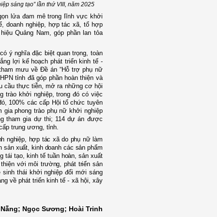
p sáng tạo” lần thứ VIII, năm 2025
ngọn lửa đam mê trong lĩnh vực khởi
, doanh nghiệp, hợp tác xã, tổ hợp
 hiệu Quảng Nam, góp phần lan tỏa
ó ý nghĩa đặc biệt quan trọng, toàn
ng lợi kế hoạch phát triển kinh tế -
tham mưu về Đề án “Hỗ trợ phụ nữ
HPN tỉnh đã góp phần hoàn thiện và
êu cầu thực tiễn, mở ra những cơ hội
g trào khởi nghiệp, trong đó có việc
 đó, 100% c
ác cấp Hội tổ chức
tuyên
m gia phong trào phụ nữ khởi nghiệp
g tham gia dự thi; 114 dự án được
ấp trung ương, tỉnh.
h nghiệp, hợp tác xã do phụ nữ làm
nh sản xuất, kinh doanh các sản phẩm
tái tạo, kinh tế tuần hoàn, sản xuất
hiện với môi trường, phát triển sản
sinh thái khởi nghiệp đổi mới sáng
g về phát triển kinh tế - xã hội, xây
 Nẵng; Ngọc Sương; Hoài Trinh