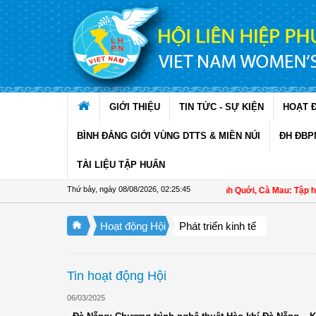
Truy cập nội dung luôn
GIỚI THIỆU
TIN TỨC - SỰ KIỆN
HOẠT 
BÌNH ĐẲNG GIỚI VÙNG DTTS & MIỀN NÚI
ĐH ĐBP
TÀI LIỆU TẬP HUẤN
Thứ bảy, ngày 08/08/2026
,
02:25:46
Hội LHPN xã Ninh Quới, Cà Mau: Tập huấn kỹ th
Hoạt động Hội
Phát triển kinh tế
Tin hoạt động Hội
06/03/2025