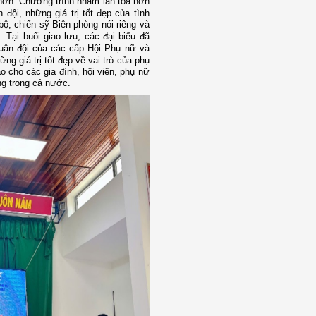
Nhơn. Chương trình
nhằm lan tỏa hơn
 đội
, những giá trị tốt đẹp của
tình
bộ, chiến sỹ Biên phòng nói riêng và
g.
Tại buổi giao lưu, các đại biểu đã
uân đội của các cấp Hội Phụ nữ và
ững giá trị tốt đẹp về
vai trò của phụ
o cho các gia đình, hội viên, phụ nữ
ng trong cả nước.