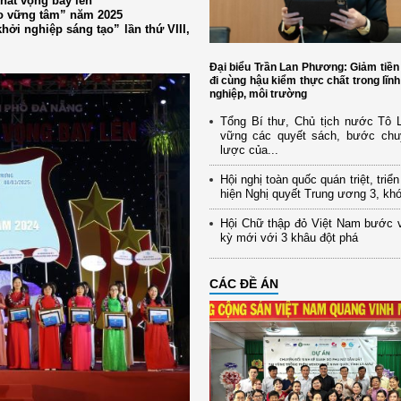
hát vọng bay lên
ảo vững tâm” năm 2025
i nghiệp sáng tạo” lần thứ VIII,
Đại biểu Trần Lan Phương: Giảm tiền
đi cùng hậu kiểm thực chất trong lĩn
nghiệp, môi trường
Tổng Bí thư, Chủ tịch nước Tô
vững các quyết sách, bước chu
lược của...
Hội nghị toàn quốc quán triệt, triể
hiện Nghị quyết Trung ương 3, kh
Hội Chữ thập đỏ Việt Nam bước 
kỳ mới với 3 khâu đột phá
CÁC ĐỀ ÁN