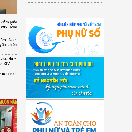
 kiểm phải
h vực nông
 Lâm: Nắm
yển chiến
n khai thực
óa XIV
vào nhiệm