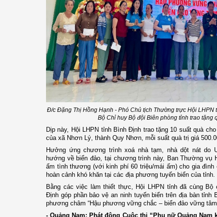
Đ/c Đặng Thị Hồng Hạnh - Phó Chủ tịch Thường trực Hội LHPN t
Bộ Chỉ huy Bộ đội Biên phòng tỉnh trao tặng 
Dịp này, Hội LHPN tỉnh Bình Định trao tặng 10 suất quà ch
của xã Nhơn Lý, thành Quy Nhơn, mỗi suất quà trị giá 500.
Hưởng ứng chương trình xoá nhà tạm, nhà dột nát do UB
hướng về biển đảo, tại chương trình này, Ban Thường vụ H
ấm tình thương (với kinh phí 60 triệu/mái ấm) cho gia đình 
hoàn cảnh khó khăn tại các địa phương tuyến biển của tỉnh.
Bằng các việc làm thiết thực,
Hội LHPN
tỉnh đã cùng Bộ 
Định góp phần b
ảo
vệ an ninh tuyến biển trên địa bàn tỉnh 
phương châm “
H
ậu phương vững chắc – biển đảo vững tâm
- Quảng Nam: P
hát động Cuộc thi “
Phụ nữ Quảng Nam kh