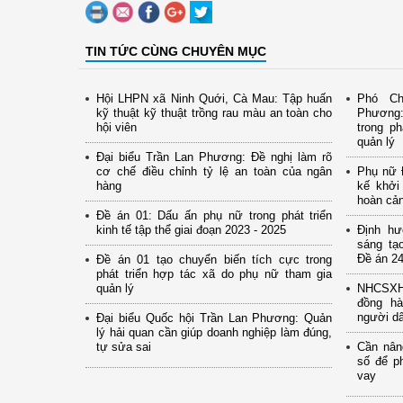
TIN TỨC CÙNG CHUYÊN MỤC
Hội LHPN xã Ninh Quới, Cà Mau: Tập huấn
Phó Ch
kỹ thuật kỹ thuật trồng rau màu an toàn cho
Phương:
hội viên
trong ph
quản lý
Đại biểu Trần Lan Phương: Đề nghị làm rõ
cơ chế điều chỉnh tỷ lệ an toàn của ngân
Phụ nữ Đ
hàng
kế khởi
hoàn cả
Đề án 01: Dấu ấn phụ nữ trong phát triển
kinh tế tập thể giai đoạn 2023 - 2025
Định hư
sáng tạ
Đề án 24
Đề án 01 tạo chuyển biến tích cực trong
phát triển hợp tác xã do phụ nữ tham gia
quản lý
NHCSXH 
đồng hà
người d
Đại biểu Quốc hội Trần Lan Phương: Quản
lý hải quan cần giúp doanh nghiệp làm đúng,
tự sửa sai
Cần nân
số để p
vay