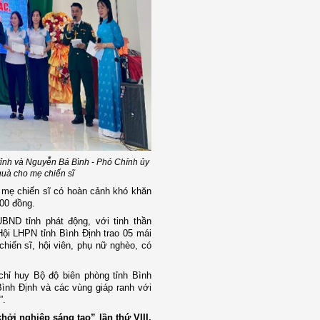
ỉnh và Nguyễn Bá Bình - Phó Chính ủy
quà cho mẹ chiến sĩ
o mẹ chiến sĩ có hoàn cảnh khó khăn
000 đồng.
ND tỉnh phát động, với tinh thần
ội LHPN tỉnh Bình Định trao 05 mái
chiến sĩ, hội viên, phụ nữ nghèo, có
chỉ huy Bộ độ biên phòng tỉnh Bình
Bình Định và các vùng giáp ranh
với
”.
ởi nghiệp sáng tạo” lần thứ VIII,