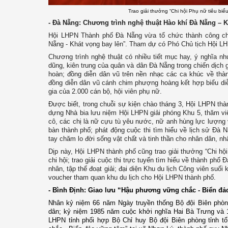
Trao giải thưởng “Chi hội Phụ nữ tiêu bi
- Đà Nẵng: Chương trình nghệ thuật Hào khí Đà Nẵng – K
Hội LHPN Thành phố Đà Nẵng vừa tổ chức thành công chư
Nẵng - Khát vọng bay lên”. Tham dự có Phó Chủ tịch Hội L
Chương trình nghệ thuật có nhiều tiết mục hay, ý nghĩa nh
dũng, kiên trung của quân và dân Đà Nẵng trong chiến dịch 
hoàn; đồng diễn dân vũ trên nền nhạc các ca khúc về th
đồng diễn dân vũ cánh chim phượng hoàng kết hợp biểu d
gia của 2.000 cán bộ, hội viên phụ nữ.
Được biết, trong chuỗi sự kiện chào tháng 3, Hội LHPN thà
dựng Nhà bia lưu niệm Hội LHPN giải phóng Khu 5, thăm v
cô, các chị là nữ cựu tù yêu nước, nữ anh hùng lực lượng v
bàn thành phố; phát động cuộc thi tìm hiểu về lịch sử Đà
tay chăm lo đời sống vật chất và tinh thần cho nhân dân, nhất
Dịp này, Hội LHPN thành phố cũng trao giải thưởng “Chi hộ
chi hội; trao giải cuộc thi trực tuyến tìm hiểu về thành phố
nhân, tập thể đoạt giải; đại diện Khu du lịch Công viên suối
voucher tham quan khu du lịch cho Hội LHPN thành phố.
- Bình Định: Giao lưu “Hậu phương vững chắc - Biển đ
Nhân
kỷ niệm 66 năm Ngày truyền thống Bộ đội Biên phò
dân
;
kỷ niệm 1985 năm cuộc khởi nghĩa Hai Bà Trưng và
LHPN tỉnh phối hợp Bộ Chỉ huy Bộ đội Biên phòng tỉnh 