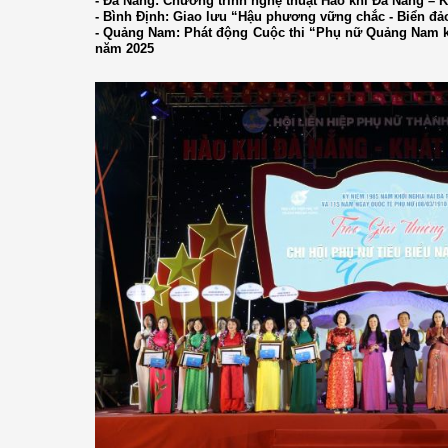
- Đà Nẵng: Chương trình nghệ thuật Hào khí Đà Nẵng – K
- Bình Định: Giao lưu “Hậu phương vững chắc - Biển đ
- Quảng Nam: Phát động Cuộc thi “Phụ nữ Quảng Nam khở
năm 2025