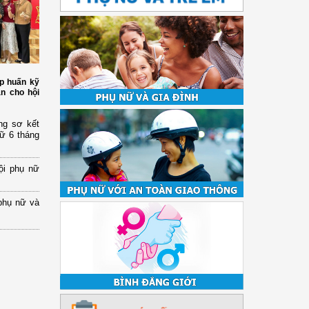
p huấn kỹ
àn cho hội
ng sơ kết
nữ 6 tháng
ội phụ nữ
phụ nữ và