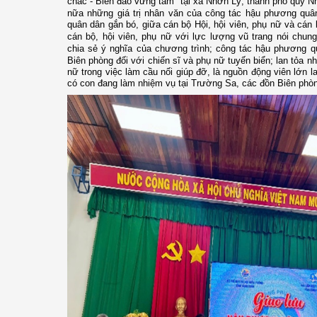
chắc - Biển đảo vững tâm” tại xã Nhơn Lý, thành phố quy 
nữa
những
giá trị nhân văn của công tác hậu phương quân
quân dân gắn bó, giữa cán bộ Hội, hội viên, phụ nữ và cán 
cán bộ, hội viên, phụ nữ với lực lượng vũ trang nói chun
chia sẻ ý nghĩa của chương trình; công tác hậu phương q
Biên phòng đối với
chiến sĩ và phụ nữ tuyến biển;
lan tỏa nh
nữ trong việc làm cầu nối giúp đỡ, là nguồn động viên lớn la
có con đang làm nhiệm vụ tại Trường Sa, các đồn Biên phò