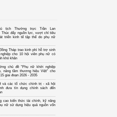
ủ tịch Thường trực Trần Lan
 Thúc đẩy nguồn lực, vượt chỉ tiêu
át triển kinh tế tập thể do phụ nữ
ồng Tháp trao kinh phí hỗ trợ sinh
 nghiệp cho 10 hội viên phụ nữ có
nh khó khăn
ớng chủ đề "Phụ nữ khởi nghiệp
o, nâng tầm thương hiệu Việt" cho
15 giai đoạn 2026 - 2035
và các tổ chức chính trị - xã hội
nh đưa tín dụng chính sách đến
ân
g cao kiến thức tài chính, kỹ năng
hụ nữ sử dụng hiệu quả nguồn vốn