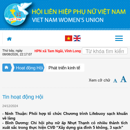
Truy cập nội dung luôn
Thứ bảy, ngày
hội viên
| Hội LHPN xã Tam Ngãi, Vĩnh Long sơ kết công tác Hội và phong trào
08/08/2026
,
22:17:08
Hoạt động Hội
Phát triển kinh tế
Xem cỡ chữ
Tin hoạt động Hội
24/12/2024
- Ninh Thuận: Phối hợp tổ chức Chương trình Lifebuoy sạch khuẩn
về làng
- Bình Dương: Chi hội phụ nữ ấp Nhựt Thạnh có nhiều thành tích
xuất sắc trong thực hiện CVĐ “Xây dựng gia đình 5 không, 3 sạch”