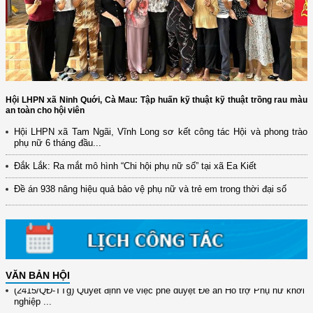
Hội LHPN xã Ninh Quới, Cà Mau: Tập huấn kỹ thuật kỹ thuật trồng rau màu
an toàn cho hội viên
Hội LHPN xã Tam Ngãi, Vĩnh Long sơ kết công tác Hội và phong trào
(12/TB-HĐKH) V/v đăng ký, đề xuất nhiệm vụ Khoa học, công nghệ và
phụ nữ 6 tháng đầu...
đổi mới ...
Đắk Lắk: Ra mắt mô hình “Chi hội phụ nữ số” tại xã Ea Kiết
(898/KH/ĐCT) Kế hoạch thực hiện Quyết định số 2415/QĐ-TTg ngày
31/10/2025 ...
Đề án 938 nâng hiệu quả bảo vệ phụ nữ và trẻ em trong thời đại số
(417/QĐ-BNNMT) Quyết định phê duyệt Chương trình mục tiêu quốc gia
xây dựng ...
(891/KH-ĐCT) Kế hoạch thực hiện Nghị quyết số 72-NQ/TW ngày
9/9/2025 của Bộ ...
VĂN BẢN HỘI
(2415/QĐ-TTg) Quyết định về việc phê duyệt Đề án Hỗ trợ Phụ nữ khởi
nghiệp ...