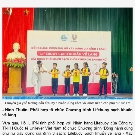
Chuyên gia y tế hướng dẫn rửa tay 6 bước đúng cách và khám bệnh cho phụ nữ, trẻ em
- Ninh Thuận: Phối hợp tổ chức Chương trình Lifebuoy sạch khuẩn
về làng
Vừa qua, Hội LHPN tỉnh phối hợp với Nhãn hàng Lifebuoy của Công ty
TNHH Quốc tế Unilever Việt Nam tổ chức Chương trình “Đồng hành cùng
phụ nữ xây dựng gia đình 3 sạch: Lifebuoy Sạch khuẩn về làng - Xây