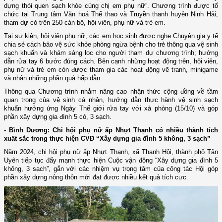
dựng thói quen sạch khỏe cùng chị em phụ nữ”. Chương trình được tổ
chức tại
Trung tâm Văn hoá Thể thao và Truyền thanh huyện Ninh Hải,
tham dự có trên 250 cán bộ, hội viên, phụ nữ và trẻ em.
Tại sự kiện, hội viên phụ nữ, các em học sinh được nghe Chuyên gia y tế
chia sẻ cách bảo vệ sức khỏe phòng ngừa bệnh cho trẻ thông qua vệ sinh
sạch khuẩn và khám sàng lọc cho người tham dự chương trình; hướng
dẫn rửa tay 6 bước đúng cách. Bên cạnh những hoạt động trên, hội viên,
phụ nữ và trẻ em còn được tham gia các hoạt động vẽ tranh, minigame
và nhận những phần quà hấp dẫn.
Thông qua Chương trình nhằm nâng cao nhận thức cộng đồng về tầm
quan trọng của vệ sinh cá nhân, hướng dẫn thực hành vệ sinh sạch
khuẩn hưởng ứng Ngày Thế giới rửa tay với xà phòng (15/10) và góp
phần xây dựng gia đình 5 có, 3 sạch.
- Bình Dương: Chi hội phụ nữ ấp Nhựt Thạnh có nhiều thành tích
xuất sắc trong thực hiện CVĐ “Xây dựng gia đình 5 không, 3 sạch”
Năm 2024, chi hội phụ nữ ấp Nhựt Thạnh, xã Thạnh Hội, thành phố Tân
Uyên tiếp tục đẩy mạnh thực hiện Cuộc vận động “Xây dựng gia đình 5
không, 3 sạch”, gắn với các nhiệm vụ trọng tâm của công tác Hội góp
phần xây dựng nông thôn mới đạt được nhiều kết quả tích cực.