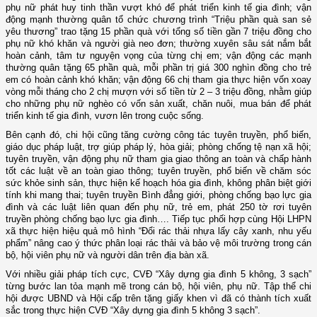
phụ nữ phát huy tinh thần vượt khó để phát triển kinh tế gia đình; vận
động mạnh thường quân tổ chức chương trình “Triệu phần quà san sẻ
yêu thương” trao tặng 15 phần quà với tổng số tiền gần 7 triệu đồng cho
phụ nữ khó khăn và người già neo đơn; thường xuyên sâu sát nắm bắt
hoàn cảnh, tâm tư nguyện vọng của từng chị em; vận động các mạnh
thường quân tặng 65 phần quà, mỗi phần trị giá 300 nghìn đồng cho trẻ
em có hoàn cảnh khó khăn; vận động 66 chị tham gia thực hiện vốn xoay
vòng mỗi tháng cho 2 chị mượn với số tiền từ 2 – 3 triệu đồng, nhằm giúp
cho những phụ nữ nghèo có vốn sản xuất, chăn nuôi, mua bán để phát
triển kinh tế gia đình, vươn lên trong cuộc sống.
Bên cạnh đó, chi hội cũng tăng cường công tác tuyên truyền, phổ biến,
giáo dục pháp luật, trợ giúp pháp lý, hòa giải; phòng chống tệ nạn xã hội;
tuyên truyền, vận động phụ nữ tham gia giao thông an toàn và chấp hành
tốt các luật về an toàn giao thông; tuyên truyền, phổ biến về chăm sóc
sức khỏe sinh sản, thực hiện kế hoạch hóa gia đình, không phân biệt giới
tính khi mang thai; tuyên truyền Bình đẳng giới, phòng chống bạo lực gia
đình và các luật liên quan đến phụ nữ, trẻ em, phát 250 tờ rơi tuyên
truyền phòng chống bạo lực gia đình…. Tiếp tục phối hợp cùng Hội LHPN
xã thực hiện hiệu quả mô hình “Đổi rác thải nhựa lấy cây xanh, nhu yếu
phẩm” nâng cao ý thức phân loại rác thải và bảo vệ môi trường trong cán
bộ, hội viên phụ nữ và người dân trên địa bàn xã.
Với nhiều giải pháp tích cực, CVĐ “Xây dựng gia đình 5 không, 3 sạch”
từng bước lan tỏa mạnh mẽ trong cán bộ, hội viên, phụ nữ. Tập thể chi
hội được UBND và Hội cấp trên tặng giấy khen vì đã có thành tích xuất
sắc trong thực hiện CVĐ “Xây dựng gia đình 5 không 3 sạch”.