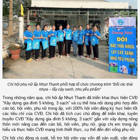
Chi hội phụ nữ ấp Nhựt Thạnh phối hợp tổ chức chương trình “Đổi rác thải
nhựa – lấy cây xanh, nhu yếu phẩm"
Trong những năm qua, chi hội ấp Nhựt Thạnh đã triển khai thực hiện CVĐ
“Xây dựng gia đình 5 không, 3 sạch” và cụ thể hóa nội dung phù hợp đến
cán bộ, hội viên, phụ nữ trong ấp, với 100% hội viên đăng ký hực hiện tốt
các tiêu chí của CVĐ. Chi hội đã tích cực chủ động để triển khai, tuyên
truyền CVĐ “Xây dựng gia đình 5 không, 3 sạch” gắn với xây dựng nông
thôn mới nâng cao đến cán bộ, hội viên, phụ nữ, giúp chị em trong ấp
hiểu và thực hiện CVĐ mang tính thiết thực, cụ thể đến đời sống phụ nữ.
Chi hội chủ động rà soát, hỗ trợ hội viên vay vốn để sản xuất, vận động