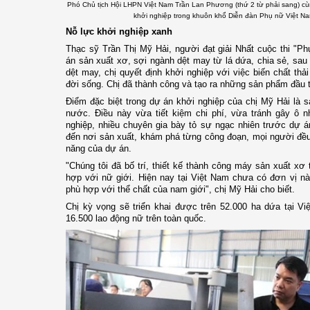
Phó Chủ tịch Hội LHPN Việt Nam Trần Lan Phương (thứ 2 từ phải sang) cù
khởi nghiệp trong khuôn khổ Diễn đàn Phụ nữ Việt Na
Nỗ lực khởi nghiệp xanh
Thạc sỹ Trần Thị Mỹ Hải, người đạt giải Nhất cuộc thi "P
án sản xuất xơ, sợi ngành dệt may từ lá dứa, chia sẻ, sa
dệt may, chị quyết định khởi nghiệp với việc biến chất thả
đời sống. Chị đã thành công và tạo ra những sản phẩm đầu 
Điểm đặc biệt trong dự án khởi nghiệp của chị Mỹ Hải là 
nước. Điều này vừa tiết kiệm chi phí, vừa tránh gây ô n
nghiệp, nhiều chuyên gia bày tỏ sự ngạc nhiên trước dự á
đến nơi sản xuất, khám phá từng công đoạn, mọi người đều
năng của dự án.
"Chúng tôi đã bố trí, thiết kế thành công máy sản xuất xơ 
hợp với nữ giới. Hiện nay tại Việt Nam chưa có đơn vị 
phù hợp với thể chất của nam giới", chị Mỹ Hải cho biết.
Chị kỳ vọng sẽ triển khai được trên 52.000 ha dứa tại V
16.500 lao động nữ trên toàn quốc.