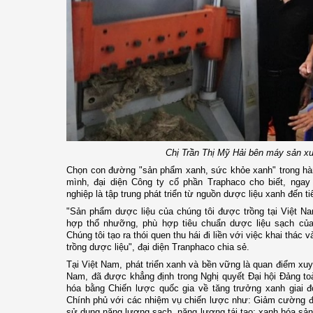
Chị Trần Thị Mỹ Hải bên máy sản x
Chọn con đường "sản phẩm xanh, sức khỏe xanh" trong hàn
mình, đại diện Công ty cổ phần Traphaco cho biết, ng
nghiệp là tập trung phát triển từ nguồn dược liệu xanh đến 
"Sản phẩm dược liệu của chúng tôi được trồng tại Việt N
hợp thổ nhưỡng, phù hợp tiêu chuẩn dược liệu sạch của t
Chúng tôi tạo ra thói quen thu hái đi liền với việc khai thác 
trồng dược liệu", đại diện Tranphaco chia sẻ.
Tại Việt Nam, phát triển xanh và bền vững là quan điểm xu
Nam, đã được khẳng định trong Nghị quyết Đại hội Đảng to
hóa bằng Chiến lược quốc gia về tăng trưởng xanh giai đ
Chính phủ với các nhiệm vụ chiến lược như: Giảm cường độ
sử dụng năng lượng sạch, năng lượng tái tạo; xanh hóa sản 