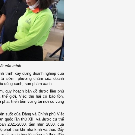
uất của mình
h trình xây dựng doanh nghiệp của
ay từ sớm, phương châm của doanh
tiêu dùng xanh, sản phẩm xanh.
am, quy hoạch bản đồ dược liệu phù
hế giới. Việc thu hái có bảo tồn.
và phát triển bền vững tại nơi có vùng
yên suốt của Đảng và Chính phủ Việt
àn quốc lần thứ XIII và được cụ thể
oạn 2021-2030, tầm nhìn 2050, của
 phát thải khí nhà kính và thúc đẩy
xuất; xanh hóa lối sống và thúc đẩy