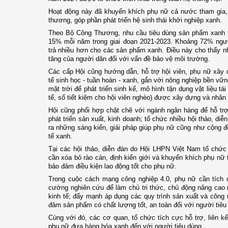
Hoạt động này đã khuyến khích phụ nữ cả nước tham gia, 
thương, góp phần phát triển hệ sinh thái khởi nghiệp xanh.
Theo Bộ Công Thương, nhu cầu tiêu dùng sản phẩm xanh tạ
15% mỗi năm trong giai đoạn 2021-2023. Khoảng 72% ngườ
trả nhiều hơn cho các sản phẩm xanh. Điều này cho thấy 
tăng của người dân đối với vấn đề bảo vệ môi trường.
Các cấp Hội cũng hướng dẫn, hỗ trợ hội viên, phụ nữ xây 
tế sinh học - tuần hoàn - xanh, gắn với nông nghiệp bền v
mặt trời để phát triển sinh kế, mô hình tận dụng vật liệu tá
tế, sổ tiết kiệm cho hội viên nghèo) được xây dựng và nhân
Hội cũng phối hợp chặt chẽ với ngành ngân hàng để hỗ trợ
phát triển sản xuất, kinh doanh; tổ chức nhiều hội thảo, di
ra những sáng kiến, giải pháp giúp phụ nữ cũng như cộng đồ
tế xanh.
Tại các hội thảo, diễn đàn do Hội LHPN Việt Nam tổ chức
cần xóa bỏ rào cản, định kiến giới và khuyến khích phụ nữ
bảo đảm điều kiện lao động tốt cho phụ nữ.
Trong cuộc cách mạng công nghiệp 4.0, phụ nữ cần tích c
cường nghiên cứu để làm chủ tri thức, chủ động nâng cao
kinh tế; đẩy mạnh áp dụng các quy trình sản xuất và công 
đảm sản phẩm có chất lượng tốt, an toàn đối với người tiê
Cùng với đó, các cơ quan, tổ chức tích cực hỗ trợ, liên kế
phụ nữ đưa hàng hóa xanh đến với người tiêu dùng.