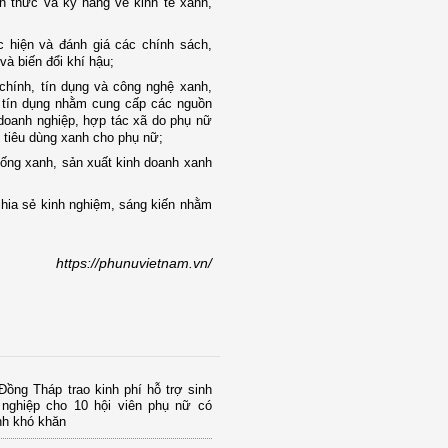
ến thức và kỹ năng về kinh tế xanh,
ực hiện và đánh giá các chính sách,
và biến đổi khí hậu;
 chính, tín dụng và công nghệ xanh,
m tín dụng nhằm cung cấp các nguồn
 doanh nghiệp, hợp tác xã do phụ nữ
 tiêu dùng xanh cho phụ nữ;
sống xanh, sản xuất kinh doanh xanh
chia sẻ kinh nghiệm, sáng kiến nhằm
https://phunuvietnam.vn/
ồng Tháp trao kinh phí hỗ trợ sinh
 nghiệp cho 10 hội viên phụ nữ có
nh khó khăn