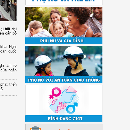
ại hội đại
đến cán bộ
 khai Nghị
toàn quốc
hị làm rõ
 của ngân
hát triển
25