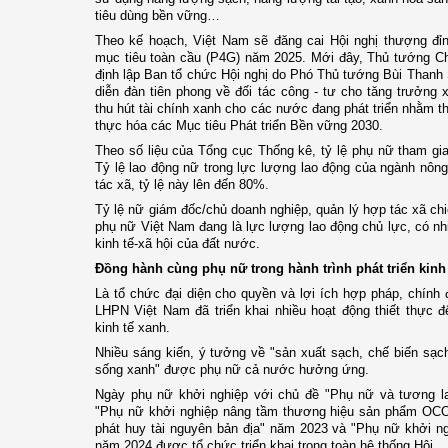
tiêu dùng bền vững…
Theo kế hoạch, Việt Nam sẽ đăng cai Hội nghị thượng đỉn
mục tiêu toàn cầu (P4G) năm 2025. Mới đây, Thủ tướng Ch
định lập Ban tổ chức Hội nghị do Phó Thủ tướng Bùi Thanh
diễn đàn tiên phong về đối tác công - tư cho tăng trưởng
thu hút tài chính xanh cho các nước đang phát triển nhằm th
thực hóa các Mục tiêu Phát triển Bền vững 2030.
Theo số liệu của Tổng cục Thống kê, tỷ lệ phụ nữ tham gi
Tỷ lệ lao động nữ trong lực lượng lao động của ngành nông
tác xã, tỷ lệ này lên đến 80%.
Tỷ lệ nữ giám đốc/chủ doanh nghiệp, quản lý hợp tác xã ch
phụ nữ Việt Nam đang là lực lượng lao động chủ lực, có nhi
kinh tế-xã hội của đất nước.
Đồng hành cùng phụ nữ trong hành trình phát triển kinh
Là tổ chức đại diện cho quyền và lợi ích hợp pháp, chính 
LHPN Việt Nam đã triển khai nhiều hoạt động thiết thực đ
kinh tế xanh.
Nhiều sáng kiến, ý tưởng về "sản xuất sạch, chế biến sạc
sống xanh" được phụ nữ cả nước hưởng ứng.
Ngày phụ nữ khởi nghiệp với chủ đề "Phụ nữ và tương la
"Phụ nữ khởi nghiệp nâng tầm thương hiệu sản phẩm OCO
phát huy tài nguyên bản địa" năm 2023 và "Phụ nữ khởi ng
năm 2024 được tổ chức triển khai trong toàn hệ thống Hội.