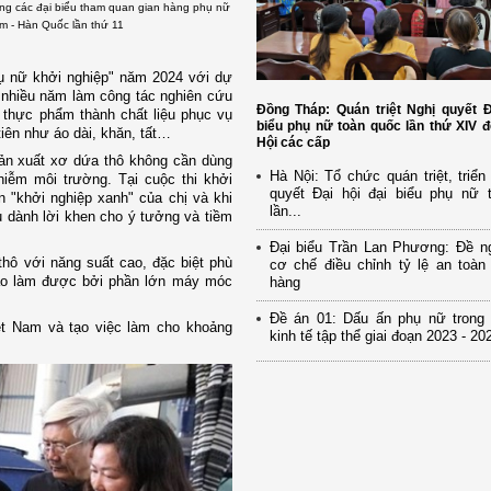
ng các đại biểu tham quan gian hàng phụ nữ
m - Hàn Quốc lần thứ 11
hụ nữ khởi nghiệp" năm 2024 với dự
u nhiều năm làm công tác nghiên cứu
Đồng Tháp: Quán triệt Nghị quyết Đ
i thực phẩm thành chất liệu phục vụ
biểu phụ nữ toàn quốc lần thứ XIV 
tiên như áo dài, khăn, tất…
Hội các cấp
sản xuất xơ dứa thô không cần dùng
Hà Nội: Tổ chức quán triệt, triển
hiễm môi trường. Tại cuộc thi khởi
quyết Đại hội đại biểu phụ nữ 
n "khởi nghiệp xanh" của chị và khi
lần...
 dành lời khen cho ý tưởng và tiềm
Đại biểu Trần Lan Phương: Đề ng
thô với năng suất cao, đặc biệt phù
cơ chế điều chỉnh tỷ lệ an toàn
nào làm được bởi phần lớn máy móc
hàng
Đề án 01: Dấu ấn phụ nữ trong p
iệt Nam và tạo việc làm cho khoảng
kinh tế tập thể giai đoạn 2023 - 20