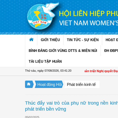
Truy cập nội dung luôn
GIỚI THIỆU
TIN TỨC - SỰ KIỆN
HOẠT 
BÌNH ĐẲNG GIỚI VÙNG DTTS & MIỀN NÚI
ĐH ĐBP
TÀI LIỆU TẬP HUẤN
Thứ sáu, ngày 07/08/2026
,
03:41:21
Đồng Tháp: Quán triệt Nghị quyết Đại hội đại
Hoạt động Hội
Phát triển kinh tế
Thúc đẩy vai trò của phụ nữ trong nền kin
phát triển bền vững
05/02/2025