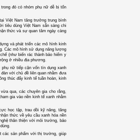
trong đó có nhóm phụ nữ dễ bị tổn
i Việt Nam tăng trưởng trung bình
i tiêu dùng Việt Nam sẵn sàng chi
nhận thức và sự quan tâm ngày càng
dựng và phát triển các mô hình kinh
ững. Các mô hình sử dụng năng lượng
i chế (như biến rác thành bảo hiểm y
 rộng ở nhiều địa phương.
 phụ nữ tiếp cận vốn tín dụng xanh
ễn đàn với chủ đề liên quan nhằm đưa
ng thúc đẩy kinh tế tuần hoàn, kinh
 vừa qua, các chuyên gia cho rằng,
 tham gia vào nền kinh tế xanh nhằm
ực học tập, trau dồi kỹ năng, tăng
 nhận thức về yêu cầu xanh hóa nền
nghệ thân thiện với môi trường, bảo
u dùng.
t các sản phẩm với thị trường, giúp