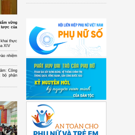
: Nắm vững
 lược của
n khai thực
óa XIV
vào nhiệm
Lâm: Công
t bộ phận