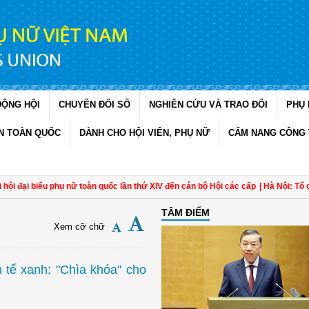
ĐỘNG HỘI
CHUYỂN ĐỔI SỐ
NGHIÊN CỨU VÀ TRAO ĐỔI
PHỤ 
N TOÀN QUỐC
DÀNH CHO HỘI VIÊN, PHỤ NỮ
CẨM NANG CÔNG 
 biểu phụ nữ toàn quốc lần thứ XIV đến cán bộ Hội các cấp
| Hà Nội: Tổ chức quá
TÂM ĐIỂM
Xem cỡ chữ
h tế xanh: "Chìa khóa" cho