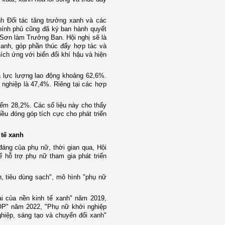
h Đối tác tăng trưởng xanh và các
ính phủ cũng đã ký ban hành quyết
 Sơn làm Trưởng Ban. Hội nghị sẽ là
 xanh, góp phần thúc đẩy hợp tác và
ích ứng với biến đổi khí hậu và hiện
a lực lượng lao động khoảng 62,6%.
 nghiệp là 47,4%. Riêng tại các hợp
iếm 28,2%. Các số liệu này cho thấy
ều đóng góp tích cực cho phát triển
 tế xanh
đáng của phụ nữ, thời gian qua, Hội
ể hỗ trợ phụ nữ tham gia phát triển
h, tiêu dùng sạch", mô hình "phụ nữ
i của nền kinh tế xanh" năm 2019,
P" năm 2022, "Phụ nữ khởi nghiệp
hiệp, sáng tạo và chuyển đổi xanh"