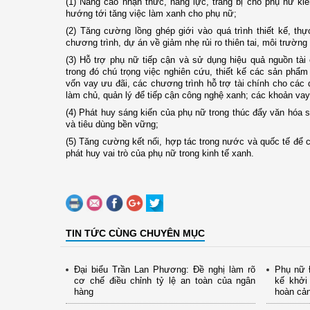
(1) Nâng cao nhận thức, năng lực, trang bị cho phụ nữ ki
hướng tới tăng việc làm xanh cho phụ nữ;
(2) Tăng cường lồng ghép giới vào quá trình thiết kế, th
chương trình, dự án về giảm nhẹ rủi ro thiên tai, môi trường 
(3) Hỗ trợ phụ nữ tiếp cận và sử dụng hiệu quả nguồn tài
trong đó chú trọng việc nghiên cứu, thiết kế các sản phẩ
vốn vay ưu đãi, các chương trình hỗ trợ tài chính cho các
làm chủ, quản lý để tiếp cận công nghệ xanh; các khoản vay
(4) Phát huy sáng kiến của phụ nữ trong thúc đẩy văn hóa 
và tiêu dùng bền vững;
(5) Tăng cường kết nối, hợp tác trong nước và quốc tế để 
phát huy vai trò của phụ nữ trong kinh tế xanh.
TIN TỨC CÙNG CHUYÊN MỤC
Đại biểu Trần Lan Phương: Đề nghị làm rõ
Phụ nữ Đ
cơ chế điều chỉnh tỷ lệ an toàn của ngân
kế khởi
hàng
hoàn cả