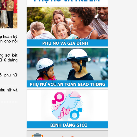
p huấn kỹ
àn cho hội
ng sơ kết
nữ 6 tháng
ội phụ nữ
phụ nữ và