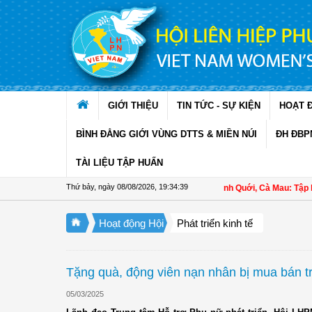
Truy cập nội dung luôn
GIỚI THIỆU
TIN TỨC - SỰ KIỆN
HOẠT 
BÌNH ĐẲNG GIỚI VÙNG DTTS & MIỀN NÚI
ĐH ĐBP
TÀI LIỆU TẬP HUẤN
Thứ bảy, ngày 08/08/2026
,
19:34:39
Hội LHPN xã Ninh Quới, Cà Mau: Tập huấn 
Hoạt động Hội
Phát triển kinh tế
Tặng quà, động viên nạn nhân bị mua bán t
05/03/2025