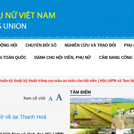
ĐỘNG HỘI
CHUYỂN ĐỔI SỐ
NGHIÊN CỨU VÀ TRAO ĐỔI
PHỤ 
N TOÀN QUỐC
DÀNH CHO HỘI VIÊN, PHỤ NỮ
CẨM NANG CÔNG 
kỹ thuật kỹ thuật trồng rau màu an toàn cho hội viên
| Hội LHPN xã Tam Ngãi, 
TÂM ĐIỂM
Xem cỡ chữ
rở về tại Thanh Hoá