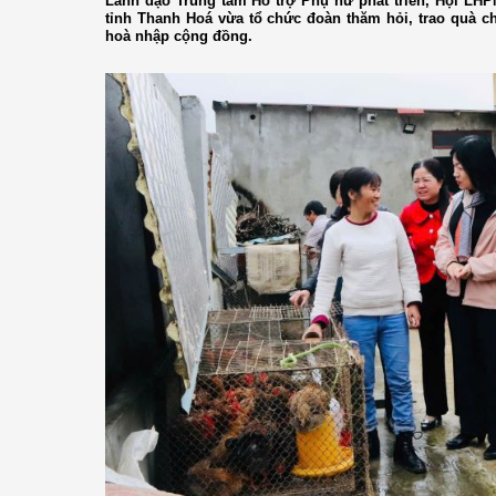
Lãnh đạo Trung tâm Hỗ trợ Phụ nữ phát triển, Hội LH
tỉnh Thanh Hoá vừa tổ chức đoàn thăm hỏi, trao quà ch
hoà nhập cộng đồng.