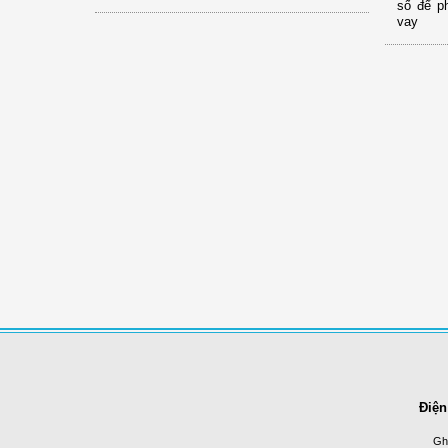
số để p
vay
Điện
Ghi