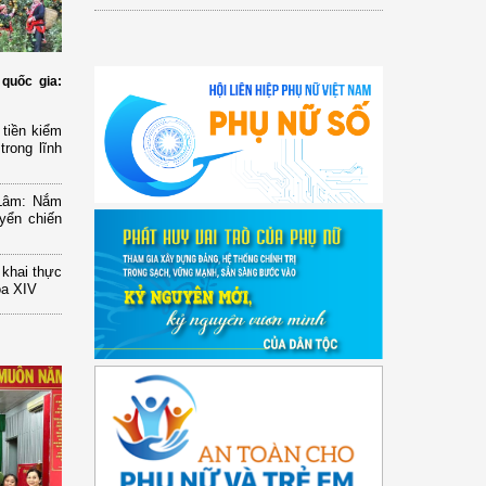
quốc gia:
tiền kiểm
trong lĩnh
 Lâm: Nắm
yển chiến
n khai thực
óa XIV