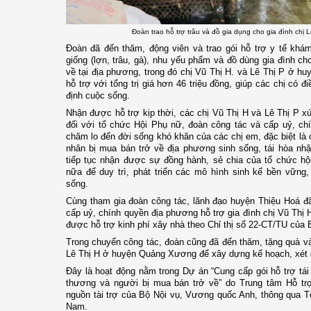
Đoàn trao hỗ trợ trâu và đồ gia dụng cho gia đình chị 
Đoàn đã đến thăm, động viên và trao gói hỗ trợ y tế khám
giống (lợn, trâu, gà), nhu yếu phẩm và đồ dùng gia đình ch
về tại địa phương, trong đó chị Vũ Thị H. và Lê Thị P ở hu
hỗ trợ với tổng trị giá hơn 46 triệu đồng, giúp các chị có đi
định cuộc sống.
Nhận được hỗ trợ kịp thời, các chị Vũ Thị H và Lê Thị P xú
đối với tổ chức Hội Phụ nữ, đoàn công tác và cấp uỷ, ch
chăm lo đến đời sống khó khăn của các chị em, đặc biệt là 
nhân bị mua bán trở về địa phương sinh sống, tái hòa nh
tiếp tục nhận được sự đồng hành, sẻ chia của tổ chức hộ
nữa để duy trì, phát triển các mô hình sinh kế bền vững
sống.
Cùng tham gia đoàn công tác, lãnh đạo huyện Thiệu Hoá đã
cấp uỷ, chính quyền địa phương hỗ trợ gia đình chị Vũ Thị 
được hỗ trợ kinh phí xây nhà theo Chỉ thị số 22-CT/TU của
Trong chuyến công tác, đoàn cũng đã đến thăm, tặng quà và
Lê Thị H ở huyện Quảng Xương để xây dựng kế hoạch, xét d
Đây là hoạt động nằm trong Dự án “Cung cấp gói hỗ trợ tái
thương và người bị mua bán trở về” do Trung tâm Hỗ trợ
nguồn tài trợ của Bộ Nội vụ, Vương quốc Anh, thông qua T
Nam.