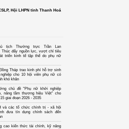
SLP, Hội LHPN tỉnh Thanh Hoá
ủ tịch Thường trực Trần Lan
 Thúc đẩy nguồn lực, vượt chỉ tiêu
át triển kinh tế tập thể do phụ nữ
ồng Tháp trao kinh phí hỗ trợ sinh
 nghiệp cho 10 hội viên phụ nữ có
nh khó khăn
ớng chủ đề "Phụ nữ khởi nghiệp
o, nâng tầm thương hiệu Việt" cho
15 giai đoạn 2026 - 2035
và các tổ chức chính trị - xã hội
nh đưa tín dụng chính sách đến
ân
g cao kiến thức tài chính, kỹ năng