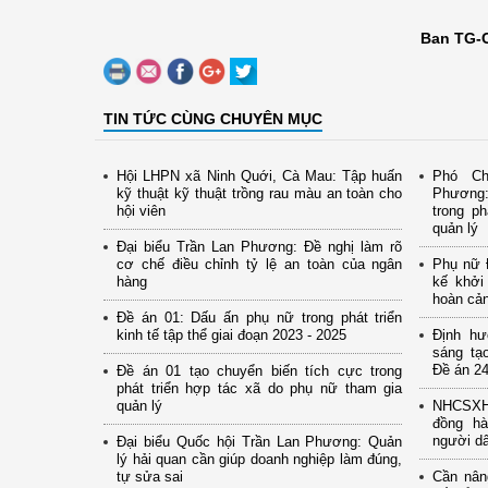
Ban TG-C
TIN TỨC CÙNG CHUYÊN MỤC
Hội LHPN xã Ninh Quới, Cà Mau: Tập huấn
Phó Ch
kỹ thuật kỹ thuật trồng rau màu an toàn cho
Phương:
hội viên
trong ph
quản lý
Đại biểu Trần Lan Phương: Đề nghị làm rõ
cơ chế điều chỉnh tỷ lệ an toàn của ngân
Phụ nữ Đ
hàng
kế khởi
hoàn cả
Đề án 01: Dấu ấn phụ nữ trong phát triển
kinh tế tập thể giai đoạn 2023 - 2025
Định hư
sáng tạ
Đề án 24
Đề án 01 tạo chuyển biến tích cực trong
phát triển hợp tác xã do phụ nữ tham gia
quản lý
NHCSXH 
đồng hà
người d
Đại biểu Quốc hội Trần Lan Phương: Quản
lý hải quan cần giúp doanh nghiệp làm đúng,
tự sửa sai
Cần nân