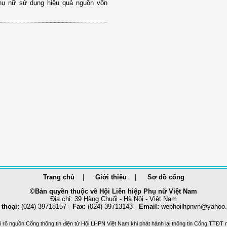
hụ nữ sử dụng hiệu quả nguồn vốn
Trang chủ
Giới thiệu
Sơ đồ cổng
©Bản quyền thuộc về Hội Liên hiệp Phụ nữ Việt Nam
Địa chỉ: 39 Hàng Chuối - Hà Nội - Việt Nam
 thoại:
(024) 39718157 -
Fax:
(024) 39713143 -
Email:
webhoilhpnvn@yahoo
 rõ nguồn Cổng thông tin điện tử Hội LHPN Việt Nam khi phát hành lại thông tin Cổng TTĐT 