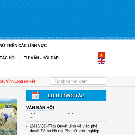
NỮ TRÊN CÁC LĨNH VỰC
(12/TB-HĐKH) V/v đăng ký, đề xuất nhiệm
TÁC HỘI
TƯ VẤN - HỎI ĐÁP
vụ Khoa học, công nghệ và đổi mới ...
(898/KH/ĐCT) Kế hoạch thực hiện Quyết
định số 2415/QĐ-TTg ngày 31/10/2025 ...
Vĩnh Long sơ kết công tác Hội và phong trào phụ nữ 6 tháng đầu năm 2026
| Đề
(417/QĐ-BNNMT) Quyết định phê duyệt
Chương trình mục tiêu quốc gia xây dựng
...
(891/KH-ĐCT) Kế hoạch thực hiện Nghị
VĂN BẢN HỘI
quyết số 72-NQ/TW ngày 9/9/2025 của Bộ
...
(2415/QĐ-TTg) Quyết định về việc phê
duyệt Đề án Hỗ trợ Phụ nữ khởi nghiệp ...