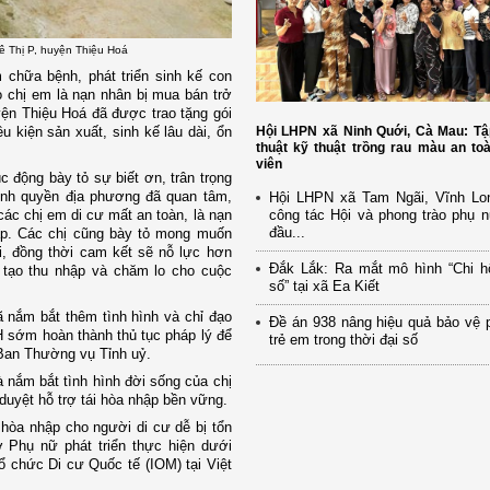
Lê Thị P, huyện Thiệu Hoá
 chữa bệnh, phát triển sinh kế con
o chị em là nạn nhân bị mua bán trở
yện Thiệu Hoá đã được trao tặng gói
ều kiện sản xuất, sinh kế lâu dài, ổn
Hội LHPN xã Ninh Quới, Cà Mau: Tậ
thuật kỹ thuật trồng rau màu an to
viên
c động bày tỏ sự biết ơn, trân trọng
ính quyền địa phương đã quan tâm,
Hội LHPN xã Tam Ngãi, Vĩnh Lo
các chị em di cư mất an toàn, là nạn
công tác Hội và phong trào phụ 
đầu...
ập. Các chị cũng bày tỏ mong muốn
i, đồng thời cam kết sẽ nỗ lực hơn
Đắk Lắk: Ra mắt mô hình “Chi h
, tạo thu nhập và chăm lo cho cuộc
số” tại xã Ea Kiết
 nắm bắt thêm tình hình và chỉ đạo
Đề án 938 nâng hiệu quả bảo vệ 
H sớm hoàn thành thủ tục pháp lý để
trẻ em trong thời đại số
 Ban Thường vụ Tỉnh uỷ.
 nắm bắt tình hình đời sống của chị
uyệt hỗ trợ tái hòa nhập bền vững.
 hòa nhập cho người di cư dễ bị tổn
 Phụ nữ phát triển thực hiện dưới
ổ chức Di cư Quốc tế (IOM) tại Việt