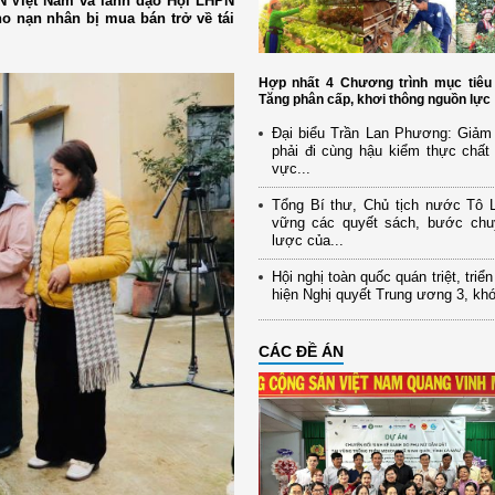
PN Việt Nam và lãnh đạo Hội LHPN
o nạn nhân bị mua bán trở về tái
Hợp nhất 4 Chương trình mục tiêu 
Tăng phân cấp, khơi thông nguồn lực
Đại biểu Trần Lan Phương: Giảm 
phải đi cùng hậu kiểm thực chất 
vực...
Tổng Bí thư, Chủ tịch nước Tô
vững các quyết sách, bước chu
lược của...
Hội nghị toàn quốc quán triệt, triể
hiện Nghị quyết Trung ương 3, kh
CÁC ĐỀ ÁN