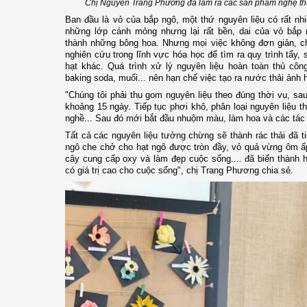
Chị Nguyễn Trang Phương đã làm ra các sản phẩm nghệ thuật
Ban đầu là vỏ của bắp ngô, một thứ nguyên liệu có rất nhi
những lớp cánh mỏng nhưng lại rất bền, dai của vỏ bắp
thành những bông hoa. Nhưng mọi việc không đơn giản, ch
nghiên cứu trong lĩnh vực hóa học để tìm ra quy trình tẩy, 
hạt khác. Quá trình xử lý nguyên liệu hoàn toàn thủ cô
baking soda, muối... nên hạn chế việc tạo ra nước thải ảnh
"Chúng tôi phải thu gom nguyên liệu theo đúng thời vụ, sa
khoảng 15 ngày. Tiếp tục phơi khô, phân loại nguyên liệu t
nghề... Sau đó mới bắt đầu nhuộm màu, làm hoa và các tác
Tất cả các nguyên liệu tưởng chừng sẽ thành rác thải đã t
ngô che chở cho hạt ngô được tròn đầy, vỏ quả vừng ôm ấ
cây cung cấp oxy và làm đẹp cuộc sống.... đã biến thành ho
có giá trị cao cho cuộc sống", chị Trang Phương chia sẻ.