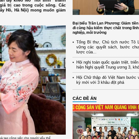
n tay khéo léo “hồi sinh” thành
giá trị cao trong cuộc sống. Các
Tây Hồ, Hà Nội) mong muốn giảm
Đại biểu Trần Lan Phương: Giảm tiền
đi cùng hậu kiểm thực chất trong lĩn
nghiệp, môi trường
Tổng Bí thư, Chủ tịch nước Tô
vững các quyết sách, bước chu
lược của...
Hội nghị toàn quốc quán triệt, triể
hiện Nghị quyết Trung ương 3, kh
Hội Chữ thập đỏ Việt Nam bước 
kỳ mới với 3 khâu đột phá
CÁC ĐỀ ÁN
à tạo công việc cho người yếu thế