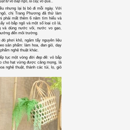
 từ vỏ bắp ngô, lá cây, vỏ quả...
ều nhưng lại bị bỏ đi mỗi ngày. Với
 ngô, chị Trang Phương đã thử làm
ị phải mất thêm 6 năm tìm hiểu và
sấy vỏ bắp ngô và một số loại cỏ lá,
ng và dùng nước vôi, nước vo gạo,
 hưởng đến môi trường.
u đó phơi khô, ngâm tẩy nguyên liệu
heo sản phẩm: làm hoa, đan giỏ, dạy
 phẩm nghệ thuật khác.
iếp tục một vòng đời đẹp đẽ: vỏ bắp
p cho hạt vừng được căng mọng, lá
a nghệ thuật, thành các túi, lọ, giỏ