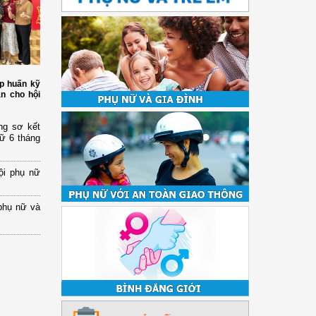
p huấn kỹ
àn cho hội
ng sơ kết
nữ 6 tháng
ội phụ nữ
phụ nữ và