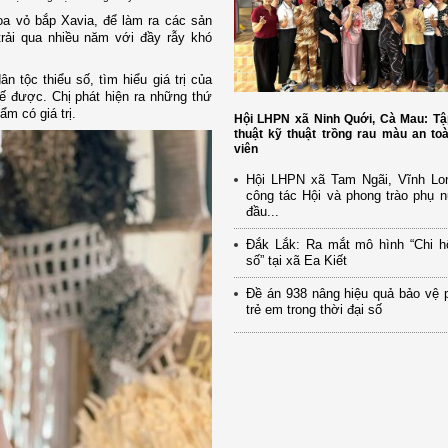
a vỏ bắp Xavia, để làm ra các sản
trải qua nhiều năm với đầy rẫy khó
n tộc thiểu số, tìm hiểu giá trị của
hế được. Chị phát hiện ra những thứ
m có giá trị.
Hội LHPN xã Ninh Quới, Cà Mau: Tậ
thuật kỹ thuật trồng rau màu an to
viên
Hội LHPN xã Tam Ngãi, Vĩnh Lo
công tác Hội và phong trào phụ 
đầu...
Đắk Lắk: Ra mắt mô hình “Chi h
số” tại xã Ea Kiết
Đề án 938 nâng hiệu quả bảo vệ 
trẻ em trong thời đại số