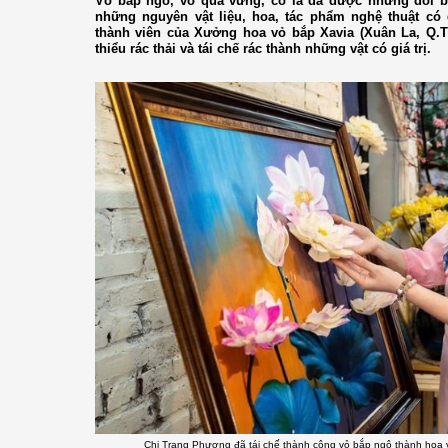
Vỏ bắp ngô, vỏ quả vừng, cỏ lá đã được những đôi bà
những nguyên vật liệu, hoa, tác phẩm nghệ thuật có 
thành viên của Xưởng hoa vỏ bắp Xavia (Xuân La, Q.
thiểu rác thải và tái chế rác thành những vật có giá trị.
Chị Trang Phương đã tái chế thành công vỏ bắp ngô thành hoa v