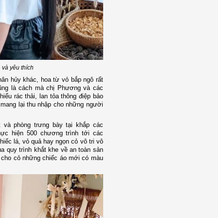
và yêu thích
hân hủy khác, hoa từ vỏ bắp ngô rất
ũng là cách mà chị Phương và các
iểu rác thải, lan tỏa thông điệp bảo
ã mang lại thu nhập cho những người
và phòng trưng bày tại khắp các
hực hiện 500 chương trình tới các
ếc lá, vỏ quả hay ngọn cỏ vô tri vô
a quy trình khắt khe về an toàn sản
á, cho cỏ những chiếc áo mới có màu