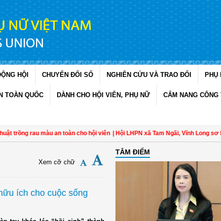
ĐỘNG HỘI
CHUYỂN ĐỔI SỐ
NGHIÊN CỨU VÀ TRAO ĐỔI
PHỤ 
N TOÀN QUỐC
DÀNH CHO HỘI VIÊN, PHỤ NỮ
CẨM NANG CÔNG 
rau màu an toàn cho hội viên
| Hội LHPN xã Tam Ngãi, Vĩnh Long sơ kết công tá
TÂM ĐIỂM
Xem cỡ chữ
hữu ích cho cuộc sống