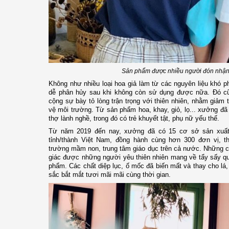
Sản phẩm được nhiều người đón nhận 
Không như nhiều loại hoa giả làm từ các nguyên liệu khó p
dễ phân hủy sau khi không còn sử dụng được nữa. Đó c
cộng sự bày tỏ lòng trận trọng với thiên nhiên, nhằm giảm th
vệ môi trường. Từ sản phẩm hoa, khay, giỏ, lọ... xưởng đ
thợ lành nghề, trong đó có trẻ khuyết tật, phụ nữ yếu thế.
Từ năm 2019 đến nay, xưởng đã có 15 cơ sở sản xuất 
tỉnh/thành Việt Nam, đồng hành cùng hơn 300 đơn vị, t
trường mầm non, trung tâm giáo dục trên cả nước. Những chi
giác được những người yêu thiên nhiên mang về tẩy sấy qu
phẩm. Các chất diệp lục, ố mốc đã biến mất và thay cho l
sắc bắt mắt tươi mãi mãi cùng thời gian.