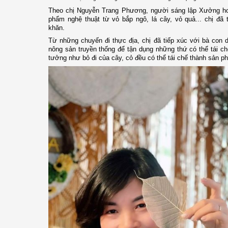
Theo chị Nguyễn Trang Phương, người sáng lập Xưởng ho
phẩm nghệ thuật từ vỏ bắp ngô, lá cây, vỏ quả... chị đã 
khăn.
Từ những chuyến đi thực địa, chị đã tiếp xúc với bà con dâ
nông sản truyền thống để tận dụng những thứ có thể tái c
tưởng như bỏ đi của cây, cỏ đều có thể tái chế thành sản phẩ