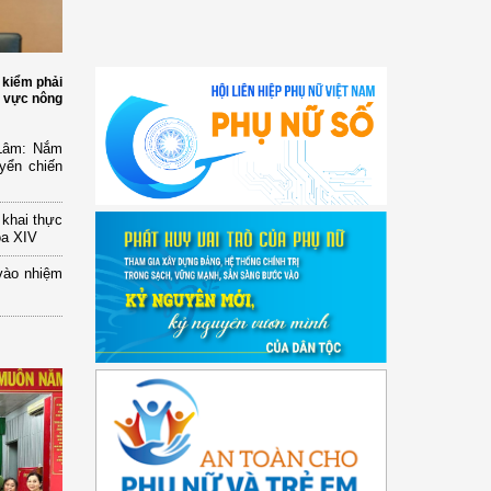
 kiểm phải
h vực nông
 Lâm: Nắm
yển chiến
n khai thực
óa XIV
vào nhiệm