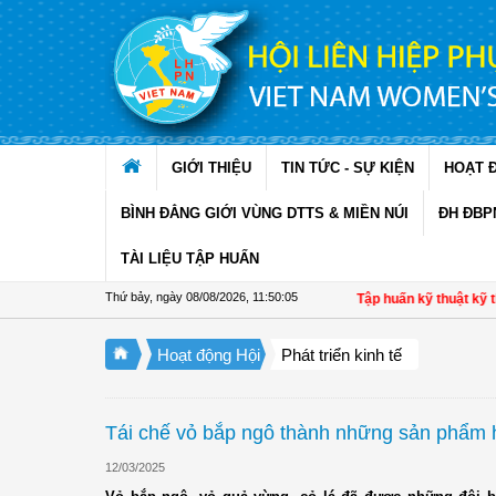
Truy cập nội dung luôn
GIỚI THIỆU
TIN TỨC - SỰ KIỆN
HOẠT 
BÌNH ĐẲNG GIỚI VÙNG DTTS & MIỀN NÚI
ĐH ĐBP
TÀI LIỆU TẬP HUẤN
Thứ bảy, ngày 08/08/2026
,
11:50:07
Hội LHPN xã Ninh Quới, Cà Mau: Tập huấn kỹ thuật kỹ thuật trồng 
Hoạt động Hội
Phát triển kinh tế
Tái chế vỏ bắp ngô thành những sản phẩm 
12/03/2025